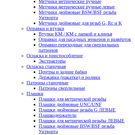
Метчики метрические ручные
Метчики метрические ручные левые
Метчики дюймовые BSW/BSF резьба
Уитворта
Метчики дюймовые для резьб G, Rc и K
Оправки и втулки
Втулки КМ / КМ с лапкой и клинья
Оправки для насадных зенкеров и развёрток
Оправки переходные для сверлильных
патронов
Оснаска и приспособление
Экстракторы
Оснаска станочная
Центры и задние бабки
Державки (накатки) и ролики
Патроны станочные
Патроны сверлильные
Плашки
Плашки для метрической резьбы
Плашки дюймовые UNC/UNF
Плашки дюймовые резьба G ЛЕВЫЕ
Плашкодержатели
Плашки для метрической резьбы ЛЕВЫЕ
Плашки дюймовые BSW/BSF резьба
Уитворта