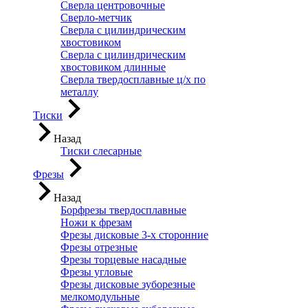
Сверла центровочные
Сверло-метчик
Сверла с цилиндрическим
хвостовиком
Сверла с цилиндрическим
хвостовиком длинные
Сверла твердосплавные ц/х по
металлу
Тиски
Назад
Тиски слесарные
Фрезы
Назад
Борфрезы твердосплавные
Ножи к фрезам
Фрезы дисковые 3-х сторонние
Фрезы отрезные
Фрезы торцевые насадные
Фрезы угловые
Фрезы дисковые зуборезные
мелкомодульные