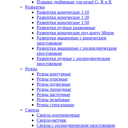
Плашки дюймовые для резьб G, R и K
Развертки
Развертки конические 1:10
Развертки конические 1:30
Развертки конические 1:50
Развертки ручные разжимные
Развертки конические под конус Морзе
Развертки машинные с коническим
хвостовиком
Развертки машинные с цилиндрическим
хвостовиком
Развертки ручные с цилиндрическим
хвостовиком
Резцы
Резцы контурные
Резцы отрезные
Резцы подрезные
Резцы проходные
Резцы расточные
Резцы резьбовые
Резцы строгальные
Сверла
Сверла центровочные
Сверло-метчик
Сверла с цилиндрическим хвостовиком