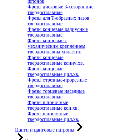
шпонок
Фрезы дисковые 3-хсторонние
твердосплавные
Фрезы для Т-образных пазов
твердосплавные
Фрезы концевые радиусные
твердосплавные
Фрезы концевые с
механическим креплением
твердосплавны хпластин
Фрезы концевые
твердосплавные конич.хв.
Фрезы концевые
твердосплавные цил.хв.
Фрезы отрезные-прорезные
твердосплавные
Фрезы торцевые насадные
твердосплавные
Фрезы шпоночные
твердосплавные кон.хв.
Фрезы шпоночные
твердосплавные цил.хв.
Цанги и цанговые патроны