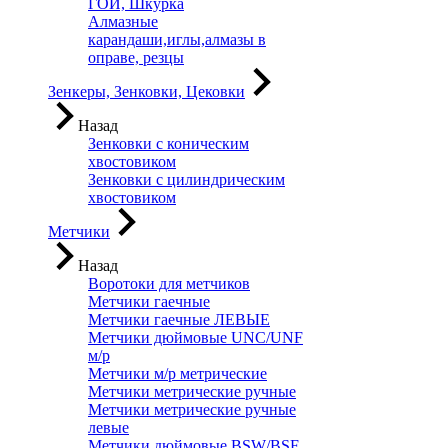
ГОИ, Шкурка
Алмазные
карандаши,иглы,алмазы в
оправе, резцы
Зенкеры, Зенковки, Цековки
Назад
Зенковки с коническим
хвостовиком
Зенковки с цилиндрическим
хвостовиком
Метчики
Назад
Воротоки для метчиков
Метчики гаечные
Метчики гаечные ЛЕВЫЕ
Метчики дюймовые UNC/UNF
м/р
Метчики м/р метрические
Метчики метрические ручные
Метчики метрические ручные
левые
Метчики дюймовые BSW/BSF