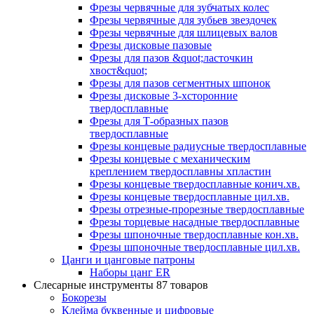
Фрезы червячные для зубчатых колес
Фрезы червячные для зубьев звездочек
Фрезы червячные для шлицевых валов
Фрезы дисковые пазовые
Фрезы для пазов &quot;ласточкин
хвост&quot;
Фрезы для пазов сегментных шпонок
Фрезы дисковые 3-хсторонние
твердосплавные
Фрезы для Т-образных пазов
твердосплавные
Фрезы концевые радиусные твердосплавные
Фрезы концевые с механическим
креплением твердосплавны хпластин
Фрезы концевые твердосплавные конич.хв.
Фрезы концевые твердосплавные цил.хв.
Фрезы отрезные-прорезные твердосплавные
Фрезы торцевые насадные твердосплавные
Фрезы шпоночные твердосплавные кон.хв.
Фрезы шпоночные твердосплавные цил.хв.
Цанги и цанговые патроны
Наборы цанг ER
Слесарные инструменты
87 товаров
Бокорезы
Клейма буквенные и цифровые