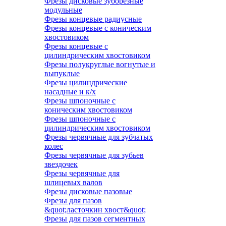
Фрезы дисковые зуборезные
модульные
Фрезы концевые радиусные
Фрезы концевые с коническим
хвостовиком
Фрезы концевые с
цилиндрическим хвостовиком
Фрезы полукруглые вогнутые и
выпуклые
Фрезы цилиндрические
насадные и к/х
Фрезы шпоночные с
коническим хвостовиком
Фрезы шпоночные с
цилиндрическим хвостовиком
Фрезы червячные для зубчатых
колес
Фрезы червячные для зубьев
звездочек
Фрезы червячные для
шлицевых валов
Фрезы дисковые пазовые
Фрезы для пазов
&quot;ласточкин хвост&quot;
Фрезы для пазов сегментных