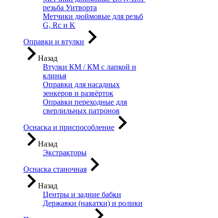
резьба Уитворта
Метчики дюймовые для резьб
G, Rc и K
Оправки и втулки
Назад
Втулки КМ / КМ с лапкой и
клинья
Оправки для насадных
зенкеров и развёрток
Оправки переходные для
сверлильных патронов
Оснаска и приспособление
Назад
Экстракторы
Оснаска станочная
Назад
Центры и задние бабки
Державки (накатки) и ролики