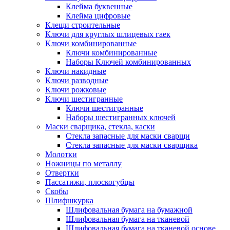
Клейма буквенные
Клейма цифровые
Клещи строительные
Ключи для круглых шлицевых гаек
Ключи комбинированные
Ключи комбинированные
Наборы Ключей комбинированных
Ключи накидные
Ключи разводные
Ключи рожковые
Ключи шестигранные
Ключи шестигранные
Наборы шестигранных ключей
Маски сварщика, стекла, каски
Стекла запасные для маски сварщи
Стекла запасные для маски сварщика
Молотки
Ножницы по металлу
Отвертки
Пассатижи, плоскогубцы
Скобы
Шлифшкурка
Шлифовальная бумага на бумажной
Шлифовальная бумага на тканевой
Шлифовальная бумага на тканевой основе