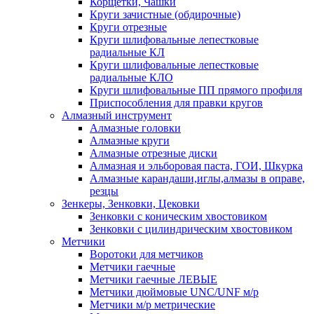
Корщетки, Чашки
Круги зачистные (обдирочные)
Круги отрезные
Круги шлифовальные лепестковые
радиальные КЛ
Круги шлифовальные лепестковые
радиальные КЛО
Круги шлифовальные ПП прямого профиля
Приспособления для правки кругов
Алмазный инструмент
Алмазные головки
Алмазные круги
Алмазные отрезные диски
Алмазная и эльборовая паста, ГОИ, Шкурка
Алмазные карандаши,иглы,алмазы в оправе,
резцы
Зенкеры, Зенковки, Цековки
Зенковки с коническим хвостовиком
Зенковки с цилиндрическим хвостовиком
Метчики
Воротоки для метчиков
Метчики гаечные
Метчики гаечные ЛЕВЫЕ
Метчики дюймовые UNC/UNF м/р
Метчики м/р метрические