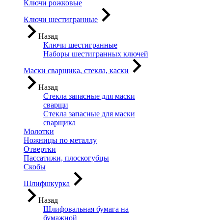
Ключи рожковые
Ключи шестигранные
Назад
Ключи шестигранные
Наборы шестигранных ключей
Маски сварщика, стекла, каски
Назад
Стекла запасные для маски
сварщи
Стекла запасные для маски
сварщика
Молотки
Ножницы по металлу
Отвертки
Пассатижи, плоскогубцы
Скобы
Шлифшкурка
Назад
Шлифовальная бумага на
бумажной