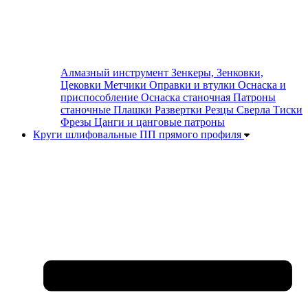
Алмазный инструмент
Зенкеры, Зенковки,
Цековки
Метчики
Оправки и втулки
Оснаска и
приспособление
Оснаска станочная
Патроны
станочные
Плашки
Развертки
Резцы
Сверла
Тиски
Фрезы
Цанги и цанговые патроны
Круги шлифовальные ПП прямого профиля