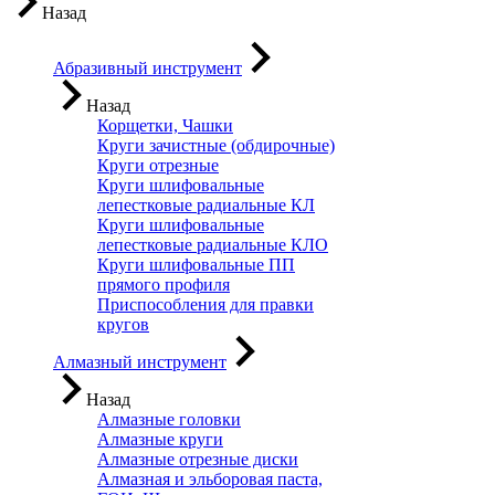
Назад
Абразивный инструмент
Назад
Корщетки, Чашки
Круги зачистные (обдирочные)
Круги отрезные
Круги шлифовальные
лепестковые радиальные КЛ
Круги шлифовальные
лепестковые радиальные КЛО
Круги шлифовальные ПП
прямого профиля
Приспособления для правки
кругов
Алмазный инструмент
Назад
Алмазные головки
Алмазные круги
Алмазные отрезные диски
Алмазная и эльборовая паста,