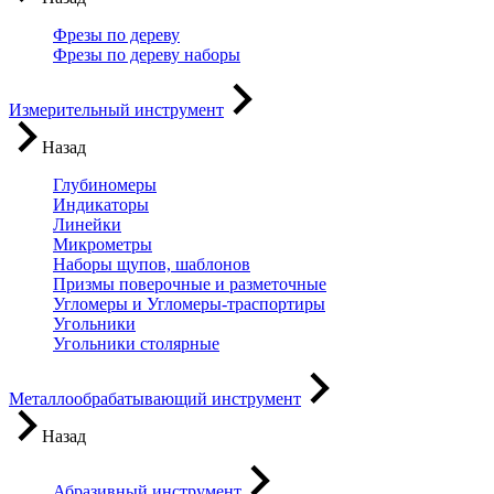
Фрезы по дереву
Фрезы по дереву наборы
Измерительный инструмент
Назад
Глубиномеры
Индикаторы
Линейки
Микрометры
Наборы щупов, шаблонов
Призмы поверочные и разметочные
Угломеры и Угломеры-траспортиры
Угольники
Угольники столярные
Металлообрабатывающий инструмент
Назад
Абразивный инструмент