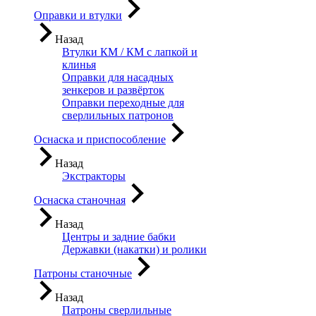
Оправки и втулки
Назад
Втулки КМ / КМ с лапкой и
клинья
Оправки для насадных
зенкеров и развёрток
Оправки переходные для
сверлильных патронов
Оснаска и приспособление
Назад
Экстракторы
Оснаска станочная
Назад
Центры и задние бабки
Державки (накатки) и ролики
Патроны станочные
Назад
Патроны сверлильные