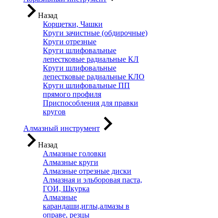
Назад
Корщетки, Чашки
Круги зачистные (обдирочные)
Круги отрезные
Круги шлифовальные
лепестковые радиальные КЛ
Круги шлифовальные
лепестковые радиальные КЛО
Круги шлифовальные ПП
прямого профиля
Приспособления для правки
кругов
Алмазный инструмент
Назад
Алмазные головки
Алмазные круги
Алмазные отрезные диски
Алмазная и эльборовая паста,
ГОИ, Шкурка
Алмазные
карандаши,иглы,алмазы в
оправе, резцы