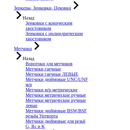
Зенкеры, Зенковки, Цековки
Назад
Зенковки с коническим
хвостовиком
Зенковки с цилиндрическим
хвостовиком
Метчики
Назад
Воротоки для метчиков
Метчики гаечные
Метчики гаечные ЛЕВЫЕ
Метчики дюймовые UNC/UNF
м/р
Метчики м/р метрические
Метчики метрические ручные
Метчики метрические ручные
левые
Метчики дюймовые BSW/BSF
резьба Уитворта
Метчики дюймовые для резьб
G, Rc и K