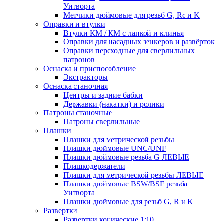
Уитворта
Метчики дюймовые для резьб G, Rc и K
Оправки и втулки
Втулки КМ / КМ с лапкой и клинья
Оправки для насадных зенкеров и развёрток
Оправки переходные для сверлильных
патронов
Оснаска и приспособление
Экстракторы
Оснаска станочная
Центры и задние бабки
Державки (накатки) и ролики
Патроны станочные
Патроны сверлильные
Плашки
Плашки для метрической резьбы
Плашки дюймовые UNC/UNF
Плашки дюймовые резьба G ЛЕВЫЕ
Плашкодержатели
Плашки для метрической резьбы ЛЕВЫЕ
Плашки дюймовые BSW/BSF резьба
Уитворта
Плашки дюймовые для резьб G, R и K
Развертки
Развертки конические 1:10