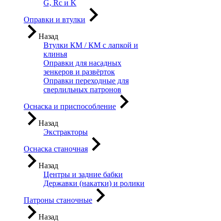
G, Rc и K
Оправки и втулки
Назад
Втулки КМ / КМ с лапкой и
клинья
Оправки для насадных
зенкеров и развёрток
Оправки переходные для
сверлильных патронов
Оснаска и приспособление
Назад
Экстракторы
Оснаска станочная
Назад
Центры и задние бабки
Державки (накатки) и ролики
Патроны станочные
Назад