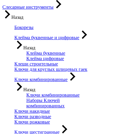
Слесарные инструменты
Назад
Бокорезы
Клейма буквенные и цифровые
Назад
Клейма буквенные
Клейма цифровые
Клещи строительные
Ключи для круглых шлицевых гаек
Ключи комбинированные
Назад
Ключи комбинированные
Наборы Ключей
комбинированных
Ключи накидные
Ключи разводные
Ключи рожковые
Ключи шестигранные