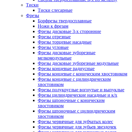
Тиски
Тиски слесарные
Фрезы
Борфрезы твердосплавные
Ножи к фрезам
Фрезы дисковые 3-х сторонние
Фрезы отрезные
Фрезы торцевые насадные
Фрезы угловые
Фрезы дисковые зуборезные
мелкомодульные
Фрезы дисковые зуборезные модульные
Фрезы концевые радиусные
Фрезы концевые с коническим хвостовиком
Фрезы концевые с цилиндрическим
хвостовиком
Фрезы полукруглые вогнутые и выпуклые
Фрезы цилиндрические насадные и к/х
Фрезы шпоночные с коническим
хвостовиком
Фрезы шпоночные с цилиндрическим
хвостовиком
Фрезы червячные для зубчатых колес
Фрезы червячные для зубьев звездочек