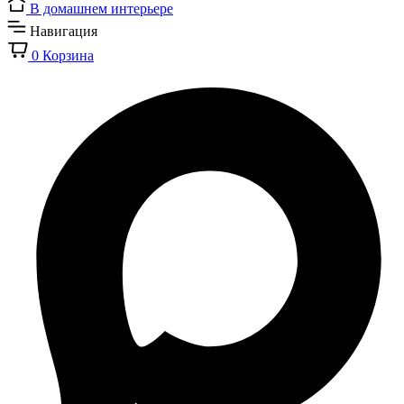
В домашнем интерьере
Навигация
0
Корзина