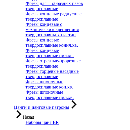
Фрезы для Т-образных пазов
твердосплавные
Фрезы концевые радиусные
твердосплавные
Фрезы концевые с
механическим креплением
твердосплавны хпластин
Фрезы концевые
твердосплавные конич.хв.
Фрезы концевые
твердосплавные цил.хв.
Фрезы отрезные-прорезные
твердосплавные
Фрезы торцевые насадные
твердосплавные
Фрезы шпоночные
твердосплавные кон.хв.
Фрезы шпоночные
твердосплавные цил.хв.
Цанги и цанговые патроны
Назад
Наборы цанг ER