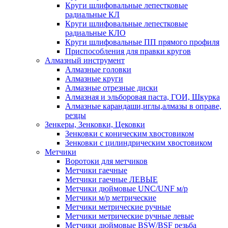
Круги шлифовальные лепестковые
радиальные КЛ
Круги шлифовальные лепестковые
радиальные КЛО
Круги шлифовальные ПП прямого профиля
Приспособления для правки кругов
Алмазный инструмент
Алмазные головки
Алмазные круги
Алмазные отрезные диски
Алмазная и эльборовая паста, ГОИ, Шкурка
Алмазные карандаши,иглы,алмазы в оправе,
резцы
Зенкеры, Зенковки, Цековки
Зенковки с коническим хвостовиком
Зенковки с цилиндрическим хвостовиком
Метчики
Воротоки для метчиков
Метчики гаечные
Метчики гаечные ЛЕВЫЕ
Метчики дюймовые UNC/UNF м/р
Метчики м/р метрические
Метчики метрические ручные
Метчики метрические ручные левые
Метчики дюймовые BSW/BSF резьба