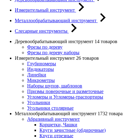
Измерительный инструмент
Металлообрабатывающий инструмент
Слесарные инструменты
Деревообрабатывающий инструмент
14 товаров
Фрезы по дереву
Фрезы по дереву наборы
Измерительный инструмент
26 товаров
Глубиномеры
Индикаторы
Линейки
Микрометры
Наборы щупов, шаблонов
Призмы поверочные и разметочные
Угломеры и Угломеры-траспортиры
Угольники
Угольники столярные
Металлообрабатывающий инструмент
1732 товара
Абразивный инструмент
Корщетки, Чашки
Круги зачистные (обдирочные)
Круги отрезные