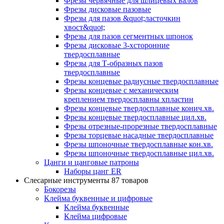
Фрезы червячные для шлицевых валов
Фрезы дисковые пазовые
Фрезы для пазов &quot;ласточкин
хвост&quot;
Фрезы для пазов сегментных шпонок
Фрезы дисковые 3-хсторонние
твердосплавные
Фрезы для Т-образных пазов
твердосплавные
Фрезы концевые радиусные твердосплавные
Фрезы концевые с механическим
креплением твердосплавны хпластин
Фрезы концевые твердосплавные конич.хв.
Фрезы концевые твердосплавные цил.хв.
Фрезы отрезные-прорезные твердосплавные
Фрезы торцевые насадные твердосплавные
Фрезы шпоночные твердосплавные кон.хв.
Фрезы шпоночные твердосплавные цил.хв.
Цанги и цанговые патроны
Наборы цанг ER
Слесарные инструменты
87 товаров
Бокорезы
Клейма буквенные и цифровые
Клейма буквенные
Клейма цифровые