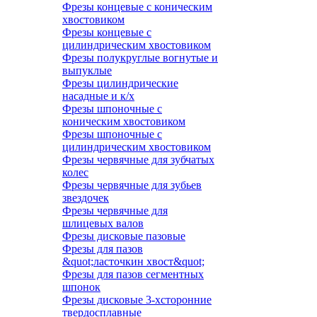
Фрезы концевые с коническим
хвостовиком
Фрезы концевые с
цилиндрическим хвостовиком
Фрезы полукруглые вогнутые и
выпуклые
Фрезы цилиндрические
насадные и к/х
Фрезы шпоночные с
коническим хвостовиком
Фрезы шпоночные с
цилиндрическим хвостовиком
Фрезы червячные для зубчатых
колес
Фрезы червячные для зубьев
звездочек
Фрезы червячные для
шлицевых валов
Фрезы дисковые пазовые
Фрезы для пазов
&quot;ласточкин хвост&quot;
Фрезы для пазов сегментных
шпонок
Фрезы дисковые 3-хсторонние
твердосплавные