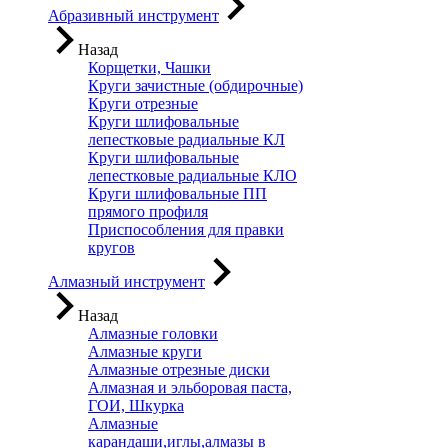
Абразивный инструмент
Назад
Корщетки, Чашки
Круги зачистные (обдирочные)
Круги отрезные
Круги шлифовальные
лепестковые радиальные КЛ
Круги шлифовальные
лепестковые радиальные КЛО
Круги шлифовальные ПП
прямого профиля
Приспособления для правки
кругов
Алмазный инструмент
Назад
Алмазные головки
Алмазные круги
Алмазные отрезные диски
Алмазная и эльборовая паста,
ГОИ, Шкурка
Алмазные
карандаши,иглы,алмазы в