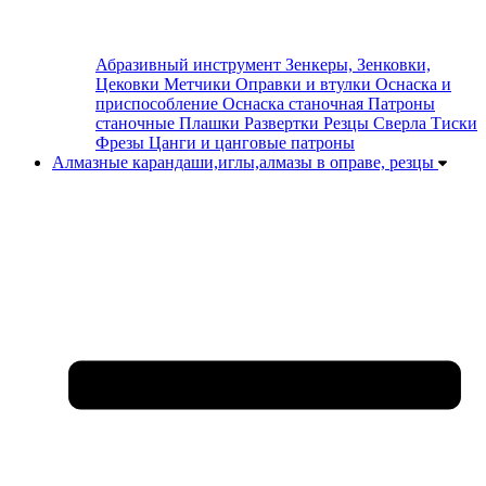
Абразивный инструмент
Зенкеры, Зенковки,
Цековки
Метчики
Оправки и втулки
Оснаска и
приспособление
Оснаска станочная
Патроны
станочные
Плашки
Развертки
Резцы
Сверла
Тиски
Фрезы
Цанги и цанговые патроны
Алмазные карандаши,иглы,алмазы в оправе, резцы