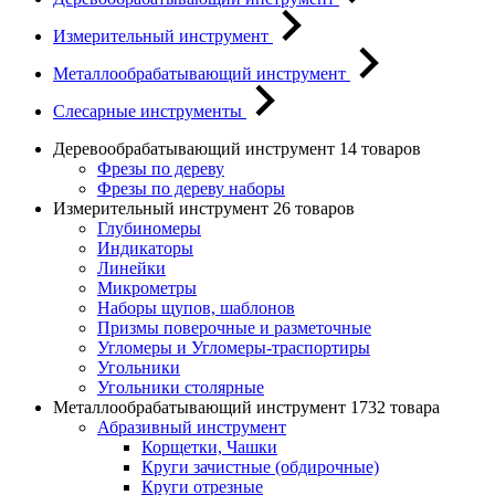
Измерительный инструмент
Металлообрабатывающий инструмент
Слесарные инструменты
Деревообрабатывающий инструмент
14 товаров
Фрезы по дереву
Фрезы по дереву наборы
Измерительный инструмент
26 товаров
Глубиномеры
Индикаторы
Линейки
Микрометры
Наборы щупов, шаблонов
Призмы поверочные и разметочные
Угломеры и Угломеры-траспортиры
Угольники
Угольники столярные
Металлообрабатывающий инструмент
1732 товара
Абразивный инструмент
Корщетки, Чашки
Круги зачистные (обдирочные)
Круги отрезные