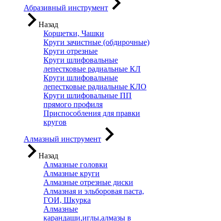
Абразивный инструмент
Назад
Корщетки, Чашки
Круги зачистные (обдирочные)
Круги отрезные
Круги шлифовальные
лепестковые радиальные КЛ
Круги шлифовальные
лепестковые радиальные КЛО
Круги шлифовальные ПП
прямого профиля
Приспособления для правки
кругов
Алмазный инструмент
Назад
Алмазные головки
Алмазные круги
Алмазные отрезные диски
Алмазная и эльборовая паста,
ГОИ, Шкурка
Алмазные
карандаши,иглы,алмазы в