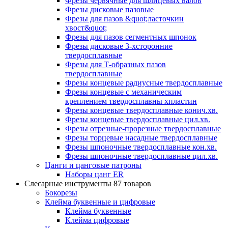
Фрезы червячные для шлицевых валов
Фрезы дисковые пазовые
Фрезы для пазов &quot;ласточкин
хвост&quot;
Фрезы для пазов сегментных шпонок
Фрезы дисковые 3-хсторонние
твердосплавные
Фрезы для Т-образных пазов
твердосплавные
Фрезы концевые радиусные твердосплавные
Фрезы концевые с механическим
креплением твердосплавны хпластин
Фрезы концевые твердосплавные конич.хв.
Фрезы концевые твердосплавные цил.хв.
Фрезы отрезные-прорезные твердосплавные
Фрезы торцевые насадные твердосплавные
Фрезы шпоночные твердосплавные кон.хв.
Фрезы шпоночные твердосплавные цил.хв.
Цанги и цанговые патроны
Наборы цанг ER
Слесарные инструменты
87 товаров
Бокорезы
Клейма буквенные и цифровые
Клейма буквенные
Клейма цифровые