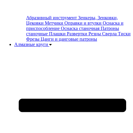
Абразивный инструмент
Зенкеры, Зенковки,
Цековки
Метчики
Оправки и втулки
Оснаска и
приспособление
Оснаска станочная
Патроны
станочные
Плашки
Развертки
Резцы
Сверла
Тиски
Фрезы
Цанги и цанговые патроны
Алмазные круги