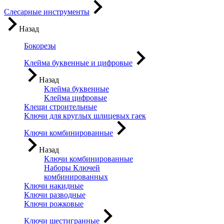
Слесарные инструменты
Назад
Бокорезы
Клейма буквенные и цифровые
Назад
Клейма буквенные
Клейма цифровые
Клещи строительные
Ключи для круглых шлицевых гаек
Ключи комбинированные
Назад
Ключи комбинированные
Наборы Ключей
комбинированных
Ключи накидные
Ключи разводные
Ключи рожковые
Ключи шестигранные