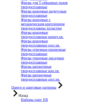
Фрезы для Т-образных пазов
твердосплавные
Фрезы концевые радиусные
твердосплавные
Фрезы концевые с
механическим креплением
твердосплавны хпластин
Фрезы концевые
твердосплавные конич.хв.
Фрезы концевые
твердосплавные цил.хв.
Фрезы отрезные-прорезные
твердосплавные
Фрезы торцевые насадные
твердосплавные
Фрезы шпоночные
твердосплавные кон.хв.
Фрезы шпоночные
твердосплавные цил.хв.
Цанги и цанговые патроны
Назад
Наборы цанг ER