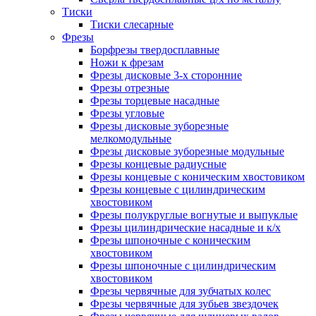
Тиски
Тиски слесарные
Фрезы
Борфрезы твердосплавные
Ножи к фрезам
Фрезы дисковые 3-х сторонние
Фрезы отрезные
Фрезы торцевые насадные
Фрезы угловые
Фрезы дисковые зуборезные
мелкомодульные
Фрезы дисковые зуборезные модульные
Фрезы концевые радиусные
Фрезы концевые с коническим хвостовиком
Фрезы концевые с цилиндрическим
хвостовиком
Фрезы полукруглые вогнутые и выпуклые
Фрезы цилиндрические насадные и к/х
Фрезы шпоночные с коническим
хвостовиком
Фрезы шпоночные с цилиндрическим
хвостовиком
Фрезы червячные для зубчатых колес
Фрезы червячные для зубьев звездочек