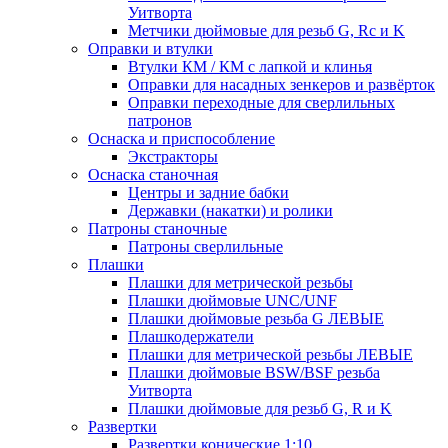
Уитворта
Метчики дюймовые для резьб G, Rc и K
Оправки и втулки
Втулки КМ / КМ с лапкой и клинья
Оправки для насадных зенкеров и развёрток
Оправки переходные для сверлильных
патронов
Оснаска и приспособление
Экстракторы
Оснаска станочная
Центры и задние бабки
Державки (накатки) и ролики
Патроны станочные
Патроны сверлильные
Плашки
Плашки для метрической резьбы
Плашки дюймовые UNC/UNF
Плашки дюймовые резьба G ЛЕВЫЕ
Плашкодержатели
Плашки для метрической резьбы ЛЕВЫЕ
Плашки дюймовые BSW/BSF резьба
Уитворта
Плашки дюймовые для резьб G, R и K
Развертки
Развертки конические 1:10