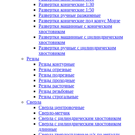
Развертки конические 1:30
Развертки конические 1:50
Развертки ручные разжимные
Развертки конические под конус Морзе
Развертки машинные с коническим
хвостовиком
Развертки машинные с цилиндрическим
хвостовиком
Развертки ручные с цилиндрическим
хвостовиком
Резцы
Резцы контурные
Резцы отрезные
Резцы подрезные
Резцы проходные
Резцы расточные
Резцы резьбовые
Резцы строгальные
Сверла
Сверла центровочные
Сверло-метчик
Сверла с цилиндрическим хвостовиком
Сверла с цилиндрическим хвостовиком
длинные
Сверла твердосплавные ц/х по металлу