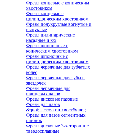
Фрезы концевые с коническим
хвостовиком
Фрезы концевые с
цилиндрическим хвостовиком
Фрезы полукруглые вогнутые и
выпуклые
Фрезы цилиндрические
насадные и к/х
Фрезы шпоночные с
коническим хвостовиком
Фрезы шпоночные с
цилиндрическим хвостовиком
Фрезы червячные для зубчатых
колес
Фрезы червячные для зубьев
звездочек
Фрезы червячные для
шлицевых валов
Фрезы дисковые пазовые
Фрезы для пазов
&quot;ласточкин хвост&quot;
Фрезы для пазов сегментных
шпонок
Фрезы дисковые 3-хсторонние
твердосплавные