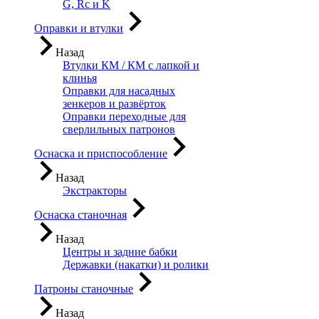
G, Rc и K
Оправки и втулки
Назад
Втулки КМ / КМ с лапкой и
клинья
Оправки для насадных
зенкеров и развёрток
Оправки переходные для
сверлильных патронов
Оснаска и приспособление
Назад
Экстракторы
Оснаска станочная
Назад
Центры и задние бабки
Державки (накатки) и ролики
Патроны станочные
Назад