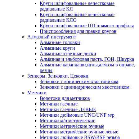
Круги шлифовальные лепестковые
радиальные КЛ
Круги шлифовальные лепестковые
радиальные КЛО
Круги шлифовальные ПП прямого профиля
Приспособления для правки кругов
Алмазный инструмент
Алмазные головки
Алмазные круги
Алмазные отрезные диски
Алмазная и эльборовая паста, ГОИ, Шкурка
Алмазные карандаши,иглы,алмазы в оправе,
резцы
Зенкеры, Зенковки, Цековки
Зенковки с коническим хвостовиком
Зенковки с цилиндрическим хвостовиком
Метчики
Воротоки для метчиков
Метчики гаечные
Метчики гаечные ЛЕВЫЕ
Метчики дюймовые UNC/UNF м/р
Метчики м/р метрические
Метчики метрические ручные
Метчики метрические ручные левые
Метчики дюймовые BSW/BSF резьба