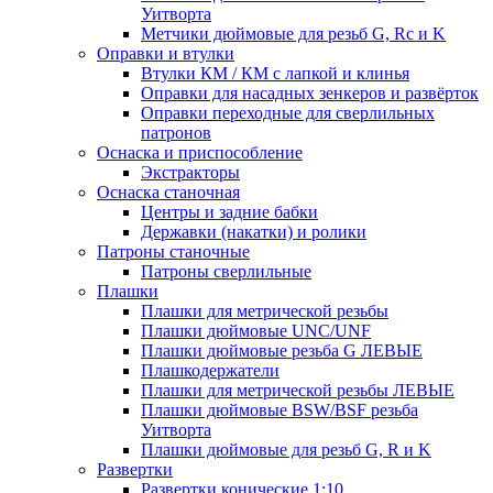
Уитворта
Метчики дюймовые для резьб G, Rc и K
Оправки и втулки
Втулки КМ / КМ с лапкой и клинья
Оправки для насадных зенкеров и развёрток
Оправки переходные для сверлильных
патронов
Оснаска и приспособление
Экстракторы
Оснаска станочная
Центры и задние бабки
Державки (накатки) и ролики
Патроны станочные
Патроны сверлильные
Плашки
Плашки для метрической резьбы
Плашки дюймовые UNC/UNF
Плашки дюймовые резьба G ЛЕВЫЕ
Плашкодержатели
Плашки для метрической резьбы ЛЕВЫЕ
Плашки дюймовые BSW/BSF резьба
Уитворта
Плашки дюймовые для резьб G, R и K
Развертки
Развертки конические 1:10