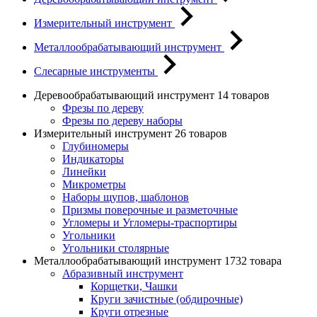
Измерительный инструмент
Металлообрабатывающий инструмент
Слесарные инструменты
Деревообрабатывающий инструмент
14 товаров
Фрезы по дереву
Фрезы по дереву наборы
Измерительный инструмент
26 товаров
Глубиномеры
Индикаторы
Линейки
Микрометры
Наборы щупов, шаблонов
Призмы поверочные и разметочные
Угломеры и Угломеры-траспортиры
Угольники
Угольники столярные
Металлообрабатывающий инструмент
1732 товара
Абразивный инструмент
Корщетки, Чашки
Круги зачистные (обдирочные)
Круги отрезные