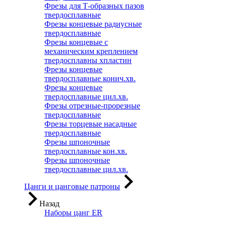
Фрезы для Т-образных пазов
твердосплавные
Фрезы концевые радиусные
твердосплавные
Фрезы концевые с
механическим креплением
твердосплавны хпластин
Фрезы концевые
твердосплавные конич.хв.
Фрезы концевые
твердосплавные цил.хв.
Фрезы отрезные-прорезные
твердосплавные
Фрезы торцевые насадные
твердосплавные
Фрезы шпоночные
твердосплавные кон.хв.
Фрезы шпоночные
твердосплавные цил.хв.
Цанги и цанговые патроны
Назад
Наборы цанг ER