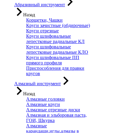
Абразивный инструмент
Назад
Корщетки, Чашки
Круги зачистные (обдирочные)
Круги отрезные
Круги шлифовальные
лепестковые радиальные КЛ
Круги шлифовальные
лепестковые радиальные КЛО
Круги шлифовальные ПП
прямого профиля
Приспособления для правки
кругов
Алмазный инструмент
Назад
Алмазные головки
Алмазные круги
Алмазные отрезные диски
Алмазная и эльборовая паста,
ГОИ, Шкурка
Алмазные
карандаши,иглы,алмазы в