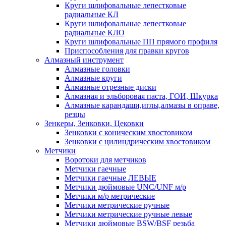
Круги шлифовальные лепестковые
радиальные КЛ
Круги шлифовальные лепестковые
радиальные КЛО
Круги шлифовальные ПП прямого профиля
Приспособления для правки кругов
Алмазный инструмент
Алмазные головки
Алмазные круги
Алмазные отрезные диски
Алмазная и эльборовая паста, ГОИ, Шкурка
Алмазные карандаши,иглы,алмазы в оправе,
резцы
Зенкеры, Зенковки, Цековки
Зенковки с коническим хвостовиком
Зенковки с цилиндрическим хвостовиком
Метчики
Воротоки для метчиков
Метчики гаечные
Метчики гаечные ЛЕВЫЕ
Метчики дюймовые UNC/UNF м/р
Метчики м/р метрические
Метчики метрические ручные
Метчики метрические ручные левые
Метчики дюймовые BSW/BSF резьба