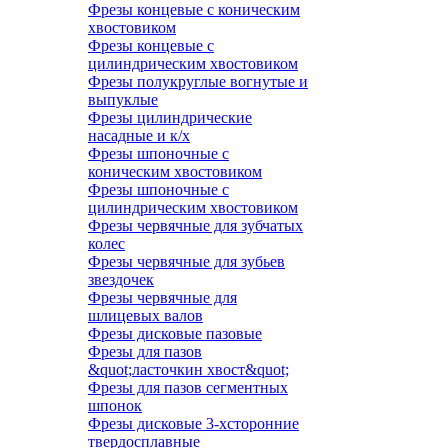
Фрезы концевые с коническим
хвостовиком
Фрезы концевые с
цилиндрическим хвостовиком
Фрезы полукруглые вогнутые и
выпуклые
Фрезы цилиндрические
насадные и к/х
Фрезы шпоночные с
коническим хвостовиком
Фрезы шпоночные с
цилиндрическим хвостовиком
Фрезы червячные для зубчатых
колес
Фрезы червячные для зубьев
звездочек
Фрезы червячные для
шлицевых валов
Фрезы дисковые пазовые
Фрезы для пазов
&quot;ласточкин хвост&quot;
Фрезы для пазов сегментных
шпонок
Фрезы дисковые 3-хсторонние
твердосплавные