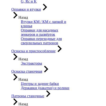
G, Rc и K
Оправки и втулки
Назад
Втулки КМ / КМ с лапкой и
клинья
Оправки для насадных
зенкеров и развёрток
Оправки переходные для
сверлильных патронов
Оснаска и приспособление
Назад
Экстракторы
Оснаска станочная
Назад
Центры и задние бабки
Державки (накатки) и ролики
Патроны станочные
Назад