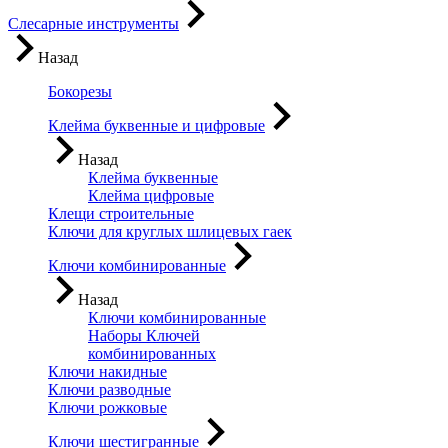
Слесарные инструменты
Назад
Бокорезы
Клейма буквенные и цифровые
Назад
Клейма буквенные
Клейма цифровые
Клещи строительные
Ключи для круглых шлицевых гаек
Ключи комбинированные
Назад
Ключи комбинированные
Наборы Ключей
комбинированных
Ключи накидные
Ключи разводные
Ключи рожковые
Ключи шестигранные