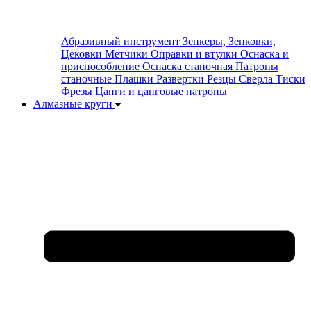
Абразивный инструмент
Зенкеры, Зенковки,
Цековки
Метчики
Оправки и втулки
Оснаска и
приспособление
Оснаска станочная
Патроны
станочные
Плашки
Развертки
Резцы
Сверла
Тиски
Фрезы
Цанги и цанговые патроны
Алмазные круги