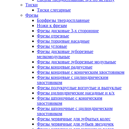
Тиски
Тиски слесарные
Фрезы
Борфрезы твердосплавные
Ножи к фрезам
Фрезы дисковые 3-х сторонние
Фрезы отрезные
Фрезы торцевые насадные
Фрезы угловые
Фрезы дисковые зуборезные
мелкомодульные
Фрезы дисковые зуборезные модульные
Фрезы концевые радиусные
Фрезы концевые с коническим хвостовиком
Фрезы концевые с цилиндрическим
хвостовиком
Фрезы полукруглые вогнутые и выпуклые
Фрезы цилиндрические насадные и к/х
Фрезы шпоночные с коническим
хвостовиком
Фрезы шпоночные с цилиндрическим
хвостовиком
Фрезы червячные для зубчатых колес
Фрезы червячные для зубьев звездочек