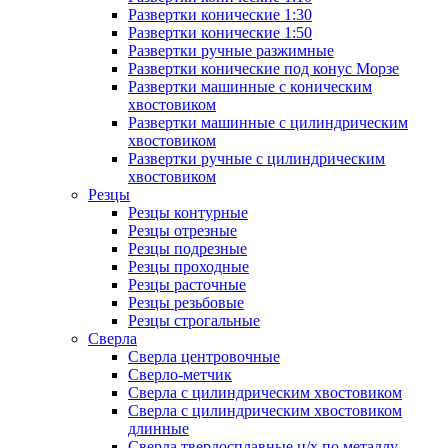
Развертки конические 1:30
Развертки конические 1:50
Развертки ручные разжимные
Развертки конические под конус Морзе
Развертки машинные с коническим
хвостовиком
Развертки машинные с цилиндрическим
хвостовиком
Развертки ручные с цилиндрическим
хвостовиком
Резцы
Резцы контурные
Резцы отрезные
Резцы подрезные
Резцы проходные
Резцы расточные
Резцы резьбовые
Резцы строгальные
Сверла
Сверла центровочные
Сверло-метчик
Сверла с цилиндрическим хвостовиком
Сверла с цилиндрическим хвостовиком
длинные
Сверла твердосплавные ц/х по металлу