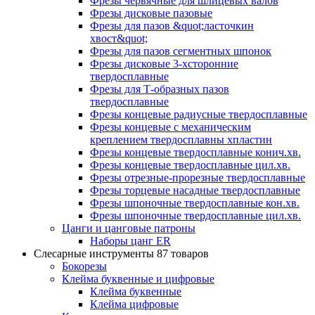
Фрезы червячные для шлицевых валов
Фрезы дисковые пазовые
Фрезы для пазов &quot;ласточкин
хвост&quot;
Фрезы для пазов сегментных шпонок
Фрезы дисковые 3-хсторонние
твердосплавные
Фрезы для Т-образных пазов
твердосплавные
Фрезы концевые радиусные твердосплавные
Фрезы концевые с механическим
креплением твердосплавны хпластин
Фрезы концевые твердосплавные конич.хв.
Фрезы концевые твердосплавные цил.хв.
Фрезы отрезные-прорезные твердосплавные
Фрезы торцевые насадные твердосплавные
Фрезы шпоночные твердосплавные кон.хв.
Фрезы шпоночные твердосплавные цил.хв.
Цанги и цанговые патроны
Наборы цанг ER
Слесарные инструменты
87 товаров
Бокорезы
Клейма буквенные и цифровые
Клейма буквенные
Клейма цифровые