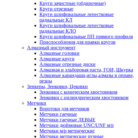
Круги зачистные (обдирочные)
Круги отрезные
Круги шлифовальные лепестковые
радиальные КЛ
Круги шлифовальные лепестковые
радиальные КЛО
Круги шлифовальные ПП прямого профиля
Приспособления для правки кругов
Алмазный инструмент
Алмазные головки
Алмазные круги
Алмазные отрезные диски
Алмазная и эльборовая паста, ГОИ, Шкурка
Алмазные карандаши,иглы,алмазы в оправе,
резцы
Зенкеры, Зенковки, Цековки
Зенковки с коническим хвостовиком
Зенковки с цилиндрическим хвостовиком
Метчики
Воротоки для метчиков
Метчики гаечные
Метчики гаечные ЛЕВЫЕ
Метчики дюймовые UNC/UNF м/р
Метчики м/р метрические
Метчики метрические ручные