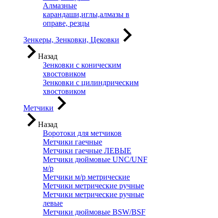
Алмазные
карандаши,иглы,алмазы в
оправе, резцы
Зенкеры, Зенковки, Цековки
Назад
Зенковки с коническим
хвостовиком
Зенковки с цилиндрическим
хвостовиком
Метчики
Назад
Воротоки для метчиков
Метчики гаечные
Метчики гаечные ЛЕВЫЕ
Метчики дюймовые UNC/UNF
м/р
Метчики м/р метрические
Метчики метрические ручные
Метчики метрические ручные
левые
Метчики дюймовые BSW/BSF