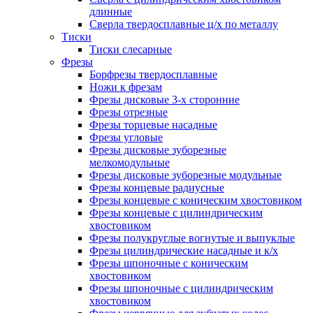
длинные
Сверла твердосплавные ц/х по металлу
Тиски
Тиски слесарные
Фрезы
Борфрезы твердосплавные
Ножи к фрезам
Фрезы дисковые 3-х сторонние
Фрезы отрезные
Фрезы торцевые насадные
Фрезы угловые
Фрезы дисковые зуборезные
мелкомодульные
Фрезы дисковые зуборезные модульные
Фрезы концевые радиусные
Фрезы концевые с коническим хвостовиком
Фрезы концевые с цилиндрическим
хвостовиком
Фрезы полукруглые вогнутые и выпуклые
Фрезы цилиндрические насадные и к/х
Фрезы шпоночные с коническим
хвостовиком
Фрезы шпоночные с цилиндрическим
хвостовиком