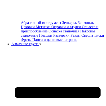
Абразивный инструмент
Зенкеры, Зенковки,
Цековки
Метчики
Оправки и втулки
Оснаска и
приспособление
Оснаска станочная
Патроны
станочные
Плашки
Развертки
Резцы
Сверла
Тиски
Фрезы
Цанги и цанговые патроны
Алмазные круги