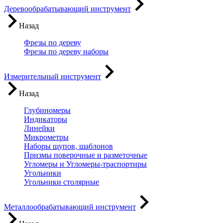
Деревообрабатывающий инструмент
Назад
Фрезы по дереву
Фрезы по дереву наборы
Измерительный инструмент
Назад
Глубиномеры
Индикаторы
Линейки
Микрометры
Наборы щупов, шаблонов
Призмы поверочные и разметочные
Угломеры и Угломеры-траспортиры
Угольники
Угольники столярные
Металлообрабатывающий инструмент