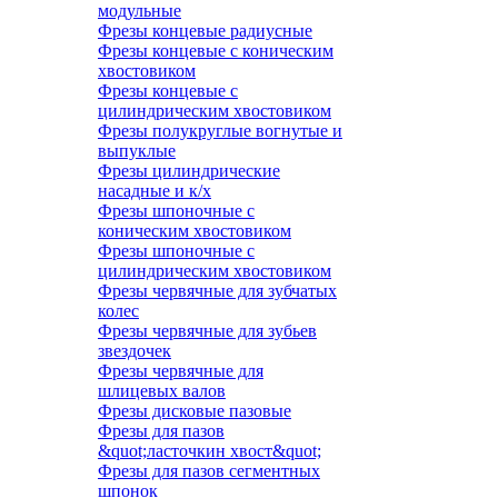
модульные
Фрезы концевые радиусные
Фрезы концевые с коническим
хвостовиком
Фрезы концевые с
цилиндрическим хвостовиком
Фрезы полукруглые вогнутые и
выпуклые
Фрезы цилиндрические
насадные и к/х
Фрезы шпоночные с
коническим хвостовиком
Фрезы шпоночные с
цилиндрическим хвостовиком
Фрезы червячные для зубчатых
колес
Фрезы червячные для зубьев
звездочек
Фрезы червячные для
шлицевых валов
Фрезы дисковые пазовые
Фрезы для пазов
&quot;ласточкин хвост&quot;
Фрезы для пазов сегментных
шпонок