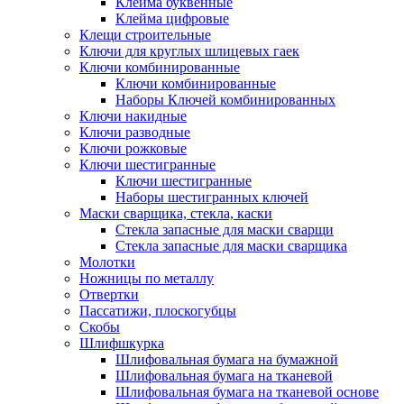
Клейма буквенные
Клейма цифровые
Клещи строительные
Ключи для круглых шлицевых гаек
Ключи комбинированные
Ключи комбинированные
Наборы Ключей комбинированных
Ключи накидные
Ключи разводные
Ключи рожковые
Ключи шестигранные
Ключи шестигранные
Наборы шестигранных ключей
Маски сварщика, стекла, каски
Стекла запасные для маски сварщи
Стекла запасные для маски сварщика
Молотки
Ножницы по металлу
Отвертки
Пассатижи, плоскогубцы
Скобы
Шлифшкурка
Шлифовальная бумага на бумажной
Шлифовальная бумага на тканевой
Шлифовальная бумага на тканевой основе