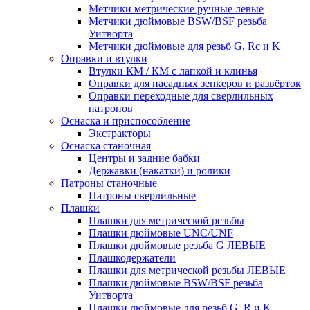
Метчики метрические ручные левые
Метчики дюймовые BSW/BSF резьба
Уитворта
Метчики дюймовые для резьб G, Rc и K
Оправки и втулки
Втулки КМ / КМ с лапкой и клинья
Оправки для насадных зенкеров и развёрток
Оправки переходные для сверлильных
патронов
Оснаска и приспособление
Экстракторы
Оснаска станочная
Центры и задние бабки
Державки (накатки) и ролики
Патроны станочные
Патроны сверлильные
Плашки
Плашки для метрической резьбы
Плашки дюймовые UNC/UNF
Плашки дюймовые резьба G ЛЕВЫЕ
Плашкодержатели
Плашки для метрической резьбы ЛЕВЫЕ
Плашки дюймовые BSW/BSF резьба
Уитворта
Плашки дюймовые для резьб G, R и K