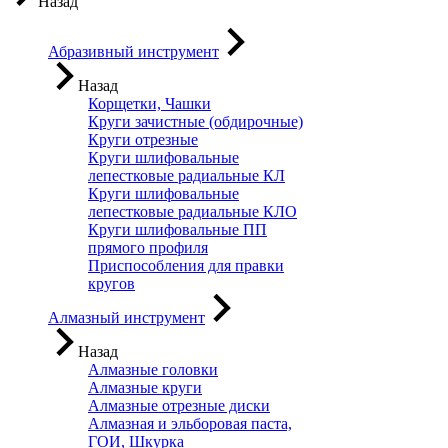
Назад
Абразивный инструмент
Назад
Корщетки, Чашки
Круги зачистные (обдирочные)
Круги отрезные
Круги шлифовальные
лепестковые радиальные КЛ
Круги шлифовальные
лепестковые радиальные КЛО
Круги шлифовальные ПП
прямого профиля
Приспособления для правки
кругов
Алмазный инструмент
Назад
Алмазные головки
Алмазные круги
Алмазные отрезные диски
Алмазная и эльборовая паста,
ГОИ, Шкурка