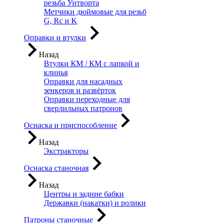
резьба Уитворта
Метчики дюймовые для резьб
G, Rc и K
Оправки и втулки
Назад
Втулки КМ / КМ с лапкой и
клинья
Оправки для насадных
зенкеров и развёрток
Оправки переходные для
сверлильных патронов
Оснаска и приспособление
Назад
Экстракторы
Оснаска станочная
Назад
Центры и задние бабки
Державки (накатки) и ролики
Патроны станочные