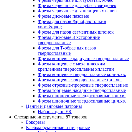
Фрезы червячные для зубчатых колес
Фрезы червячные для зубьев звездочек
Фрезы червячные для шлицевых валов
Фрезы дисковые пазовые
Фрезы для пазов &quot;ласточкин
хвост&quot;
Фрезы для пазов сегментных шпонок
Фрезы дисковые 3-хсторонние
твердосплавные
Фрезы для Т-образных пазов
твердосплавные
Фрезы концевые радиусные твердосплавные
Фрезы концевые с механическим
креплением твердосплавны хпластин
Фрезы концевые твердосплавные конич.хв.
Фрезы концевые твердосплавные цил.хв.
Фрезы отрезные-прорезные твердосплавные
Фрезы торцевые насадные твердосплавные
Фрезы шпоночные твердосплавные кон.хв.
Фрезы шпоночные твердосплавные цил.хв.
Цанги и цанговые патроны
Наборы цанг ER
Слесарные инструменты
87 товаров
Бокорезы
Клейма буквенные и цифровые