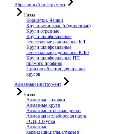
Абразивный инструмент
Назад
Корщетки, Чашки
Круги зачистные (обдирочные)
Круги отрезные
Круги шлифовальные
лепестковые радиальные КЛ
Круги шлифовальные
лепестковые радиальные КЛО
Круги шлифовальные ПП
прямого профиля
Приспособления для правки
кругов
Алмазный инструмент
Назад
Алмазные головки
Алмазные круги
Алмазные отрезные диски
Алмазная и эльборовая паста,
ГОИ, Шкурка
Алмазные
карандаши,иглы,алмазы в