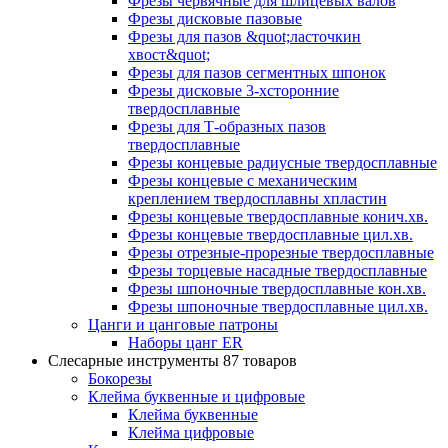
Фрезы червячные для шлицевых валов
Фрезы дисковые пазовые
Фрезы для пазов &quot;ласточкин
хвост&quot;
Фрезы для пазов сегментных шпонок
Фрезы дисковые 3-хсторонние
твердосплавные
Фрезы для Т-образных пазов
твердосплавные
Фрезы концевые радиусные твердосплавные
Фрезы концевые с механическим
креплением твердосплавны хпластин
Фрезы концевые твердосплавные конич.хв.
Фрезы концевые твердосплавные цил.хв.
Фрезы отрезные-прорезные твердосплавные
Фрезы торцевые насадные твердосплавные
Фрезы шпоночные твердосплавные кон.хв.
Фрезы шпоночные твердосплавные цил.хв.
Цанги и цанговые патроны
Наборы цанг ER
Слесарные инструменты
87 товаров
Бокорезы
Клейма буквенные и цифровые
Клейма буквенные
Клейма цифровые