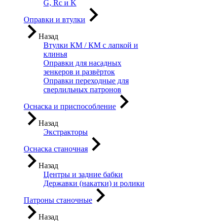
G, Rc и K
Оправки и втулки
Назад
Втулки КМ / КМ с лапкой и
клинья
Оправки для насадных
зенкеров и развёрток
Оправки переходные для
сверлильных патронов
Оснаска и приспособление
Назад
Экстракторы
Оснаска станочная
Назад
Центры и задние бабки
Державки (накатки) и ролики
Патроны станочные
Назад