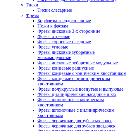
Тиски
Тиски слесарные
Фрезы
Борфрезы твердосплавные
Ножи к фрезам
Фрезы дисковые 3-х сторонние
Фрезы отрезные
Фрезы торцевые насадные
Фрезы угловые
Фрезы дисковые зуборезные
мелкомодульные
Фрезы дисковые зуборезные модульные
Фрезы концевые радиусные
Фрезы концевые с коническим хвостовиком
Фрезы концевые с цилиндрическим
хвостовиком
Фрезы полукруглые вогнутые и выпуклые
Фрезы цилиндрические насадные и к/х
Фрезы шпоночные с коническим
хвостовиком
Фрезы шпоночные с цилиндрическим
хвостовиком
Фрезы червячные для зубчатых колес
Фрезы червячные для зубьев звездочек