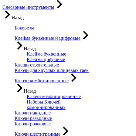
Слесарные инструменты
Назад
Бокорезы
Клейма буквенные и цифровые
Назад
Клейма буквенные
Клейма цифровые
Клещи строительные
Ключи для круглых шлицевых гаек
Ключи комбинированные
Назад
Ключи комбинированные
Наборы Ключей
комбинированных
Ключи накидные
Ключи разводные
Ключи рожковые
Ключи шестигранные