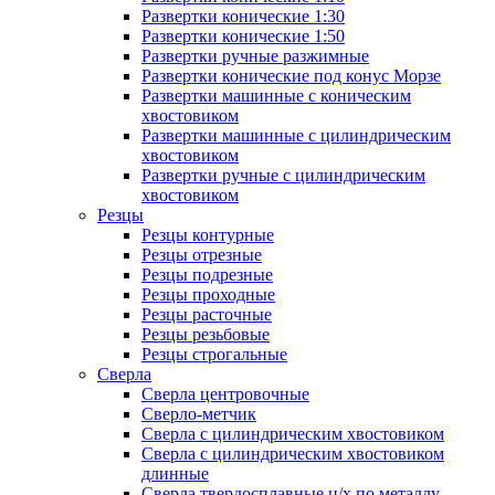
Развертки конические 1:30
Развертки конические 1:50
Развертки ручные разжимные
Развертки конические под конус Морзе
Развертки машинные с коническим
хвостовиком
Развертки машинные с цилиндрическим
хвостовиком
Развертки ручные с цилиндрическим
хвостовиком
Резцы
Резцы контурные
Резцы отрезные
Резцы подрезные
Резцы проходные
Резцы расточные
Резцы резьбовые
Резцы строгальные
Сверла
Сверла центровочные
Сверло-метчик
Сверла с цилиндрическим хвостовиком
Сверла с цилиндрическим хвостовиком
длинные
Сверла твердосплавные ц/х по металлу