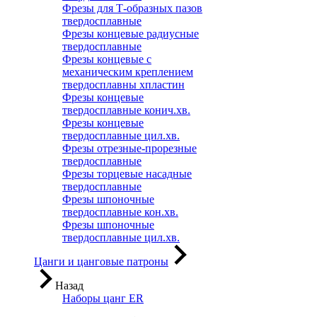
Фрезы для Т-образных пазов
твердосплавные
Фрезы концевые радиусные
твердосплавные
Фрезы концевые с
механическим креплением
твердосплавны хпластин
Фрезы концевые
твердосплавные конич.хв.
Фрезы концевые
твердосплавные цил.хв.
Фрезы отрезные-прорезные
твердосплавные
Фрезы торцевые насадные
твердосплавные
Фрезы шпоночные
твердосплавные кон.хв.
Фрезы шпоночные
твердосплавные цил.хв.
Цанги и цанговые патроны
Назад
Наборы цанг ER