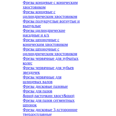
Фрезы концевые с коническим
хвостовиком
Фрезы концевые с
цилиндрическим хвостовиком
Фрезы полукруглые вогнутые и
выпуклые
Фрезы цилиндрические
насадные и к/х
Фрезы шпоночные с
коническим хвостовиком
Фрезы шпоночные с
цилиндрическим хвостовиком
Фрезы червячные для зубчатых
колес
Фрезы червячные для зубьев
звездочек
Фрезы червячные для
шлицевых валов
Фрезы дисковые пазовые
Фрезы для пазов
&quot;ласточкин хвост&quot;
Фрезы для пазов сегментных
шпонок
Фрезы дисковые 3-хсторонние
твердосплавные