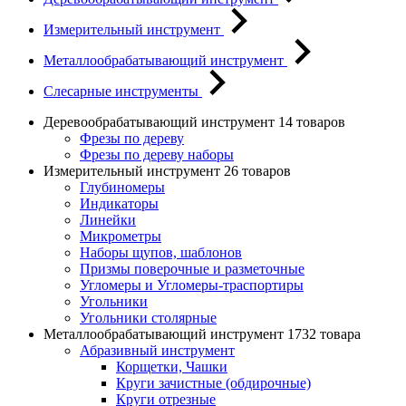
Измерительный инструмент
Металлообрабатывающий инструмент
Слесарные инструменты
Деревообрабатывающий инструмент
14 товаров
Фрезы по дереву
Фрезы по дереву наборы
Измерительный инструмент
26 товаров
Глубиномеры
Индикаторы
Линейки
Микрометры
Наборы щупов, шаблонов
Призмы поверочные и разметочные
Угломеры и Угломеры-траспортиры
Угольники
Угольники столярные
Металлообрабатывающий инструмент
1732 товара
Абразивный инструмент
Корщетки, Чашки
Круги зачистные (обдирочные)
Круги отрезные