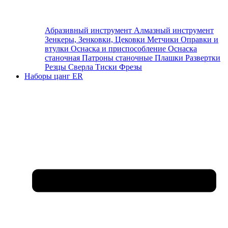
Абразивный инструмент
Алмазный инструмент
Зенкеры, Зенковки, Цековки
Метчики
Оправки и
втулки
Оснаска и приспособление
Оснаска
станочная
Патроны станочные
Плашки
Развертки
Резцы
Сверла
Тиски
Фрезы
Наборы цанг ER