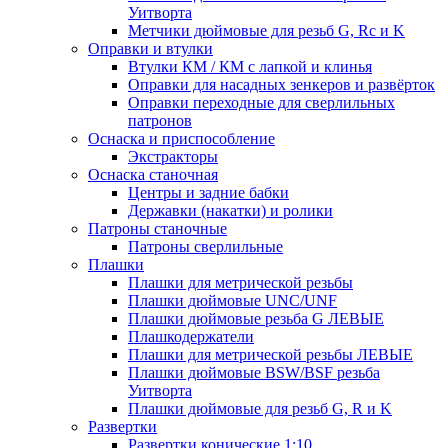
Уитворта
Метчики дюймовые для резьб G, Rc и K
Оправки и втулки
Втулки КМ / КМ с лапкой и клинья
Оправки для насадных зенкеров и развёрток
Оправки переходные для сверлильных
патронов
Оснаска и приспособление
Экстракторы
Оснаска станочная
Центры и задние бабки
Державки (накатки) и ролики
Патроны станочные
Патроны сверлильные
Плашки
Плашки для метрической резьбы
Плашки дюймовые UNC/UNF
Плашки дюймовые резьба G ЛЕВЫЕ
Плашкодержатели
Плашки для метрической резьбы ЛЕВЫЕ
Плашки дюймовые BSW/BSF резьба
Уитворта
Плашки дюймовые для резьб G, R и K
Развертки
Развертки конические 1:10