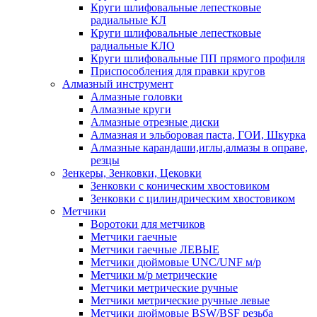
Круги шлифовальные лепестковые
радиальные КЛ
Круги шлифовальные лепестковые
радиальные КЛО
Круги шлифовальные ПП прямого профиля
Приспособления для правки кругов
Алмазный инструмент
Алмазные головки
Алмазные круги
Алмазные отрезные диски
Алмазная и эльборовая паста, ГОИ, Шкурка
Алмазные карандаши,иглы,алмазы в оправе,
резцы
Зенкеры, Зенковки, Цековки
Зенковки с коническим хвостовиком
Зенковки с цилиндрическим хвостовиком
Метчики
Воротоки для метчиков
Метчики гаечные
Метчики гаечные ЛЕВЫЕ
Метчики дюймовые UNC/UNF м/р
Метчики м/р метрические
Метчики метрические ручные
Метчики метрические ручные левые
Метчики дюймовые BSW/BSF резьба