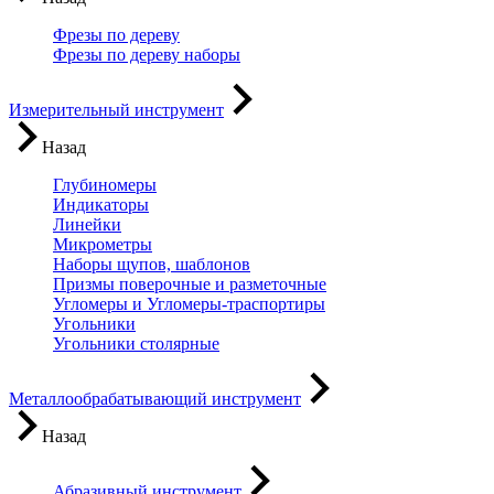
Фрезы по дереву
Фрезы по дереву наборы
Измерительный инструмент
Назад
Глубиномеры
Индикаторы
Линейки
Микрометры
Наборы щупов, шаблонов
Призмы поверочные и разметочные
Угломеры и Угломеры-траспортиры
Угольники
Угольники столярные
Металлообрабатывающий инструмент
Назад
Абразивный инструмент