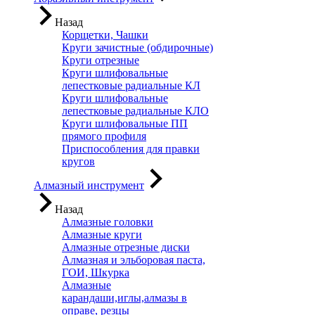
Назад
Корщетки, Чашки
Круги зачистные (обдирочные)
Круги отрезные
Круги шлифовальные
лепестковые радиальные КЛ
Круги шлифовальные
лепестковые радиальные КЛО
Круги шлифовальные ПП
прямого профиля
Приспособления для правки
кругов
Алмазный инструмент
Назад
Алмазные головки
Алмазные круги
Алмазные отрезные диски
Алмазная и эльборовая паста,
ГОИ, Шкурка
Алмазные
карандаши,иглы,алмазы в
оправе, резцы