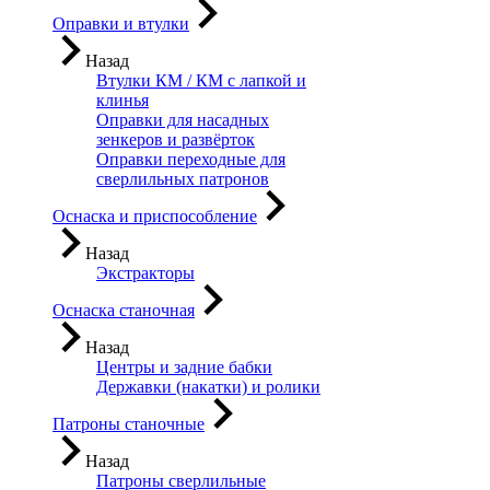
Оправки и втулки
Назад
Втулки КМ / КМ с лапкой и
клинья
Оправки для насадных
зенкеров и развёрток
Оправки переходные для
сверлильных патронов
Оснаска и приспособление
Назад
Экстракторы
Оснаска станочная
Назад
Центры и задние бабки
Державки (накатки) и ролики
Патроны станочные
Назад
Патроны сверлильные