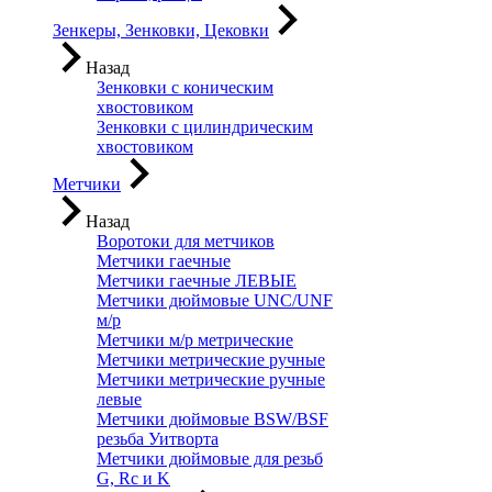
Зенкеры, Зенковки, Цековки
Назад
Зенковки с коническим
хвостовиком
Зенковки с цилиндрическим
хвостовиком
Метчики
Назад
Воротоки для метчиков
Метчики гаечные
Метчики гаечные ЛЕВЫЕ
Метчики дюймовые UNC/UNF
м/р
Метчики м/р метрические
Метчики метрические ручные
Метчики метрические ручные
левые
Метчики дюймовые BSW/BSF
резьба Уитворта
Метчики дюймовые для резьб
G, Rc и K