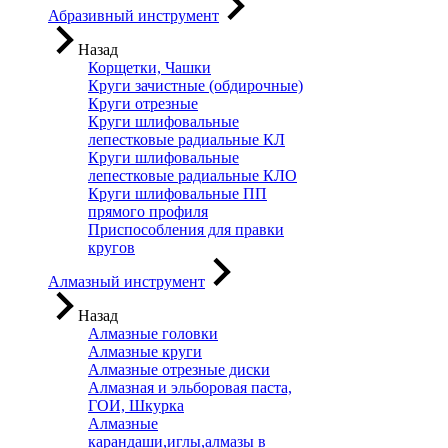
Абразивный инструмент
Назад
Корщетки, Чашки
Круги зачистные (обдирочные)
Круги отрезные
Круги шлифовальные
лепестковые радиальные КЛ
Круги шлифовальные
лепестковые радиальные КЛО
Круги шлифовальные ПП
прямого профиля
Приспособления для правки
кругов
Алмазный инструмент
Назад
Алмазные головки
Алмазные круги
Алмазные отрезные диски
Алмазная и эльборовая паста,
ГОИ, Шкурка
Алмазные
карандаши,иглы,алмазы в