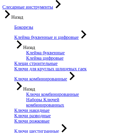
Слесарные инструменты
Назад
Бокорезы
Клейма буквенные и цифровые
Назад
Клейма буквенные
Клейма цифровые
Клещи строительные
Ключи для круглых шлицевых гаек
Ключи комбинированные
Назад
Ключи комбинированные
Наборы Ключей
комбинированных
Ключи накидные
Ключи разводные
Ключи рожковые
Ключи шестигранные