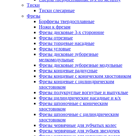
Тиски
Тиски слесарные
Фрезы
Борфрезы твердосплавные
Ножи к фрезам
Фрезы дисковые 3-х сторонние
Фрезы отрезные
Фрезы торцевые насадные
Фрезы угловые
Фрезы дисковые зуборезные
мелкомодульные
Фрезы дисковые зуборезные модульные
Фрезы концевые радиусные
Фрезы концевые с коническим хвостовиком
Фрезы концевые с цилиндрическим
хвостовиком
Фрезы полукруглые вогнутые и выпуклые
Фрезы цилиндрические насадные и к/х
Фрезы шпоночные с коническим
хвостовиком
Фрезы шпоночные с цилиндрическим
хвостовиком
Фрезы червячные для зубчатых колес
Фрезы червячные для зубьев звездочек