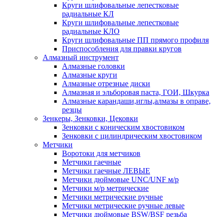
Круги шлифовальные лепестковые
радиальные КЛ
Круги шлифовальные лепестковые
радиальные КЛО
Круги шлифовальные ПП прямого профиля
Приспособления для правки кругов
Алмазный инструмент
Алмазные головки
Алмазные круги
Алмазные отрезные диски
Алмазная и эльборовая паста, ГОИ, Шкурка
Алмазные карандаши,иглы,алмазы в оправе,
резцы
Зенкеры, Зенковки, Цековки
Зенковки с коническим хвостовиком
Зенковки с цилиндрическим хвостовиком
Метчики
Воротоки для метчиков
Метчики гаечные
Метчики гаечные ЛЕВЫЕ
Метчики дюймовые UNC/UNF м/р
Метчики м/р метрические
Метчики метрические ручные
Метчики метрические ручные левые
Метчики дюймовые BSW/BSF резьба