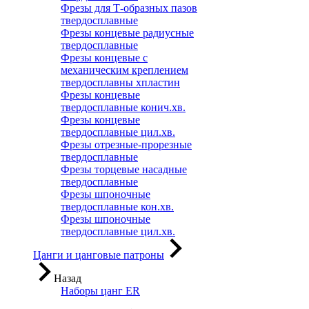
Фрезы для Т-образных пазов
твердосплавные
Фрезы концевые радиусные
твердосплавные
Фрезы концевые с
механическим креплением
твердосплавны хпластин
Фрезы концевые
твердосплавные конич.хв.
Фрезы концевые
твердосплавные цил.хв.
Фрезы отрезные-прорезные
твердосплавные
Фрезы торцевые насадные
твердосплавные
Фрезы шпоночные
твердосплавные кон.хв.
Фрезы шпоночные
твердосплавные цил.хв.
Цанги и цанговые патроны
Назад
Наборы цанг ER