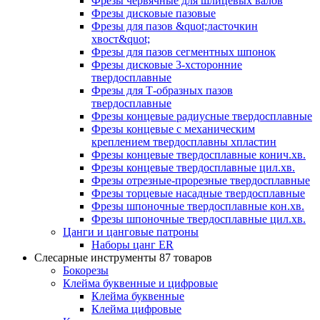
Фрезы червячные для шлицевых валов
Фрезы дисковые пазовые
Фрезы для пазов &quot;ласточкин
хвост&quot;
Фрезы для пазов сегментных шпонок
Фрезы дисковые 3-хсторонние
твердосплавные
Фрезы для Т-образных пазов
твердосплавные
Фрезы концевые радиусные твердосплавные
Фрезы концевые с механическим
креплением твердосплавны хпластин
Фрезы концевые твердосплавные конич.хв.
Фрезы концевые твердосплавные цил.хв.
Фрезы отрезные-прорезные твердосплавные
Фрезы торцевые насадные твердосплавные
Фрезы шпоночные твердосплавные кон.хв.
Фрезы шпоночные твердосплавные цил.хв.
Цанги и цанговые патроны
Наборы цанг ER
Слесарные инструменты
87 товаров
Бокорезы
Клейма буквенные и цифровые
Клейма буквенные
Клейма цифровые