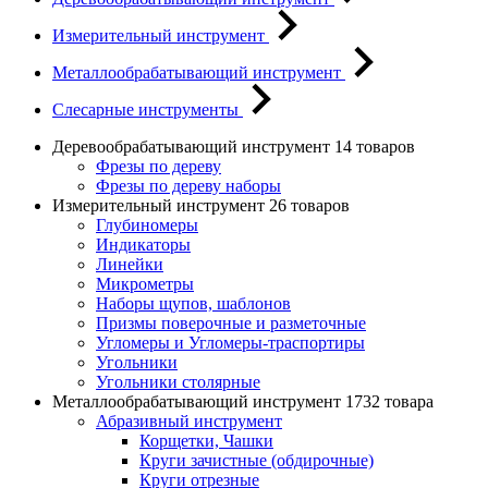
Измерительный инструмент
Металлообрабатывающий инструмент
Слесарные инструменты
Деревообрабатывающий инструмент
14 товаров
Фрезы по дереву
Фрезы по дереву наборы
Измерительный инструмент
26 товаров
Глубиномеры
Индикаторы
Линейки
Микрометры
Наборы щупов, шаблонов
Призмы поверочные и разметочные
Угломеры и Угломеры-траспортиры
Угольники
Угольники столярные
Металлообрабатывающий инструмент
1732 товара
Абразивный инструмент
Корщетки, Чашки
Круги зачистные (обдирочные)
Круги отрезные