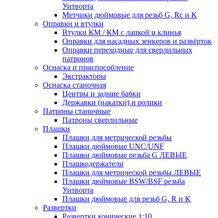
Уитворта
Метчики дюймовые для резьб G, Rc и K
Оправки и втулки
Втулки КМ / КМ с лапкой и клинья
Оправки для насадных зенкеров и развёрток
Оправки переходные для сверлильных
патронов
Оснаска и приспособление
Экстракторы
Оснаска станочная
Центры и задние бабки
Державки (накатки) и ролики
Патроны станочные
Патроны сверлильные
Плашки
Плашки для метрической резьбы
Плашки дюймовые UNC/UNF
Плашки дюймовые резьба G ЛЕВЫЕ
Плашкодержатели
Плашки для метрической резьбы ЛЕВЫЕ
Плашки дюймовые BSW/BSF резьба
Уитворта
Плашки дюймовые для резьб G, R и K
Развертки
Развертки конические 1:10