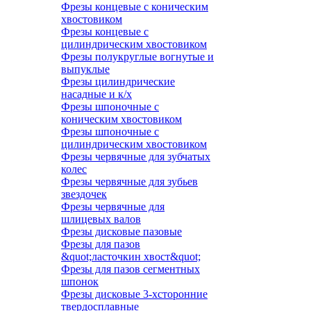
Фрезы концевые с коническим
хвостовиком
Фрезы концевые с
цилиндрическим хвостовиком
Фрезы полукруглые вогнутые и
выпуклые
Фрезы цилиндрические
насадные и к/х
Фрезы шпоночные с
коническим хвостовиком
Фрезы шпоночные с
цилиндрическим хвостовиком
Фрезы червячные для зубчатых
колес
Фрезы червячные для зубьев
звездочек
Фрезы червячные для
шлицевых валов
Фрезы дисковые пазовые
Фрезы для пазов
&quot;ласточкин хвост&quot;
Фрезы для пазов сегментных
шпонок
Фрезы дисковые 3-хсторонние
твердосплавные