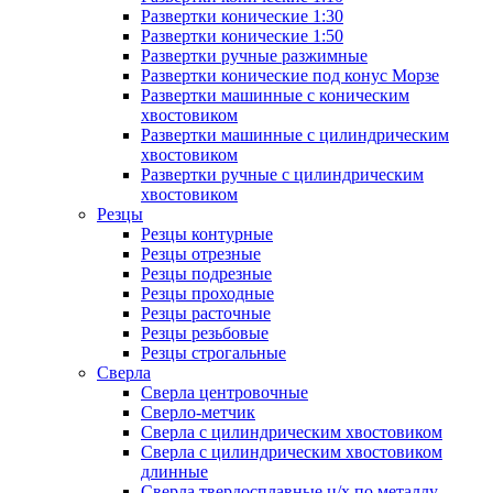
Развертки конические 1:30
Развертки конические 1:50
Развертки ручные разжимные
Развертки конические под конус Морзе
Развертки машинные с коническим
хвостовиком
Развертки машинные с цилиндрическим
хвостовиком
Развертки ручные с цилиндрическим
хвостовиком
Резцы
Резцы контурные
Резцы отрезные
Резцы подрезные
Резцы проходные
Резцы расточные
Резцы резьбовые
Резцы строгальные
Сверла
Сверла центровочные
Сверло-метчик
Сверла с цилиндрическим хвостовиком
Сверла с цилиндрическим хвостовиком
длинные
Сверла твердосплавные ц/х по металлу