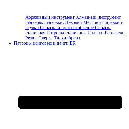
Абразивный инструмент
Алмазный инструмент
Зенкеры, Зенковки, Цековки
Метчики
Оправки и
втулки
Оснаска и приспособление
Оснаска
станочная
Патроны станочные
Плашки
Развертки
Резцы
Сверла
Тиски
Фрезы
Патроны цанговые и цанги ER