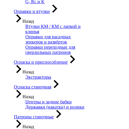
G, Rc и K
Оправки и втулки
Назад
Втулки КМ / КМ с лапкой и
клинья
Оправки для насадных
зенкеров и развёрток
Оправки переходные для
сверлильных патронов
Оснаска и приспособление
Назад
Экстракторы
Оснаска станочная
Назад
Центры и задние бабки
Державки (накатки) и ролики
Патроны станочные
Назад