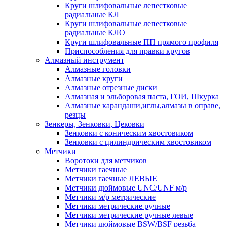
Круги шлифовальные лепестковые
радиальные КЛ
Круги шлифовальные лепестковые
радиальные КЛО
Круги шлифовальные ПП прямого профиля
Приспособления для правки кругов
Алмазный инструмент
Алмазные головки
Алмазные круги
Алмазные отрезные диски
Алмазная и эльборовая паста, ГОИ, Шкурка
Алмазные карандаши,иглы,алмазы в оправе,
резцы
Зенкеры, Зенковки, Цековки
Зенковки с коническим хвостовиком
Зенковки с цилиндрическим хвостовиком
Метчики
Воротоки для метчиков
Метчики гаечные
Метчики гаечные ЛЕВЫЕ
Метчики дюймовые UNC/UNF м/р
Метчики м/р метрические
Метчики метрические ручные
Метчики метрические ручные левые
Метчики дюймовые BSW/BSF резьба