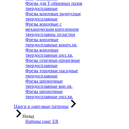
Фрезы для Т-образных пазов
твердосплавные
Фрезы концевые радиусные
твердосплавные
Фрезы концевые с
механическим креплением
твердосплавны хпластин
Фрезы концевые
твердосплавные конич.хв.
Фрезы концевые
твердосплавные цил.хв.
Фрезы отрезные-прорезные
твердосплавные
Фрезы торцевые насадные
твердосплавные
Фрезы шпоночные
твердосплавные кон.хв.
Фрезы шпоночные
твердосплавные цил.хв.
Цанги и цанговые патроны
Назад
Наборы цанг ER