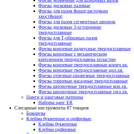
Фрезы червячные для шлицевых валов
Фрезы дисковые пазовые
Фрезы для пазов &quot;ласточкин
хвост&quot;
Фрезы для пазов сегментных шпонок
Фрезы дисковые 3-хсторонние
твердосплавные
Фрезы для Т-образных пазов
твердосплавные
Фрезы концевые радиусные твердосплавные
Фрезы концевые с механическим
креплением твердосплавны хпластин
Фрезы концевые твердосплавные конич.хв.
Фрезы концевые твердосплавные цил.хв.
Фрезы отрезные-прорезные твердосплавные
Фрезы торцевые насадные твердосплавные
Фрезы шпоночные твердосплавные кон.хв.
Фрезы шпоночные твердосплавные цил.хв.
Цанги и цанговые патроны
Наборы цанг ER
Слесарные инструменты
87 товаров
Бокорезы
Клейма буквенные и цифровые
Клейма буквенные
Клейма цифровые