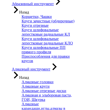
Абразивный инструмент
Назад
Корщетки, Чашки
Круги зачистные (обдирочные)
Круги отрезные
Круги шлифовальные
лепестковые радиальные КЛ
Круги шлифовальные
лепестковые радиальные КЛО
Круги шлифовальные ПП
прямого профиля
Приспособления для правки
кругов
Алмазный инструмент
Назад
Алмазные головки
Алмазные круги
Алмазные отрезные диски
Алмазная и эльборовая паста,
ГОИ, Шкурка
Алмазные
карандаши,иглы,алмазы в