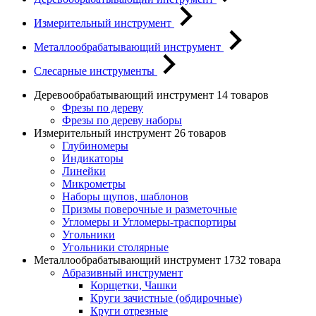
Измерительный инструмент
Металлообрабатывающий инструмент
Слесарные инструменты
Деревообрабатывающий инструмент
14 товаров
Фрезы по дереву
Фрезы по дереву наборы
Измерительный инструмент
26 товаров
Глубиномеры
Индикаторы
Линейки
Микрометры
Наборы щупов, шаблонов
Призмы поверочные и разметочные
Угломеры и Угломеры-траспортиры
Угольники
Угольники столярные
Металлообрабатывающий инструмент
1732 товара
Абразивный инструмент
Корщетки, Чашки
Круги зачистные (обдирочные)
Круги отрезные