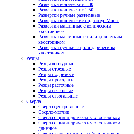
Развертки конические 1:30
Развертки конические 1:50
Развертки ручные разжимные
Развертки конические под конус Морзе
Развертки машинные с коническим
хвостовиком
Развертки машинные с цилиндрическим
хвостовиком
Развертки ручные с цилиндрическим
хвостовиком
Резцы
Резцы контурные
Резцы отрезные
Резцы подрезные
Резцы проходные
Резцы расточные
Резцы резьбовые
Резцы строгальные
Сверла
Сверла центровочные
Сверло-метчик
Сверла с цилиндрическим хвостовиком
Сверла с цилиндрическим хвостовиком
длинные
Сверла твердосплавные ц/х по металлу