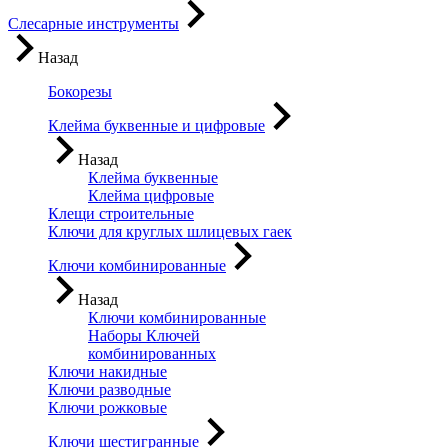
Слесарные инструменты
Назад
Бокорезы
Клейма буквенные и цифровые
Назад
Клейма буквенные
Клейма цифровые
Клещи строительные
Ключи для круглых шлицевых гаек
Ключи комбинированные
Назад
Ключи комбинированные
Наборы Ключей
комбинированных
Ключи накидные
Ключи разводные
Ключи рожковые
Ключи шестигранные