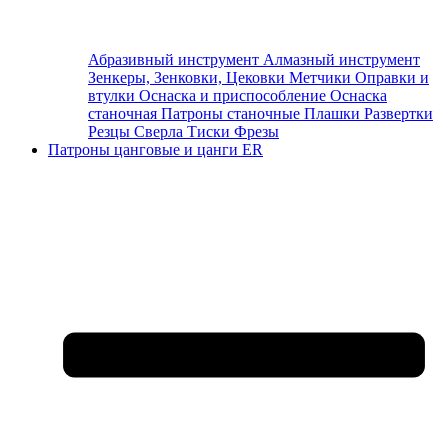
Абразивный инструмент
Алмазный инструмент
Зенкеры, Зенковки, Цековки
Метчики
Оправки и
втулки
Оснаска и приспособление
Оснаска
станочная
Патроны станочные
Плашки
Развертки
Резцы
Сверла
Тиски
Фрезы
Патроны цанговые и цанги ER