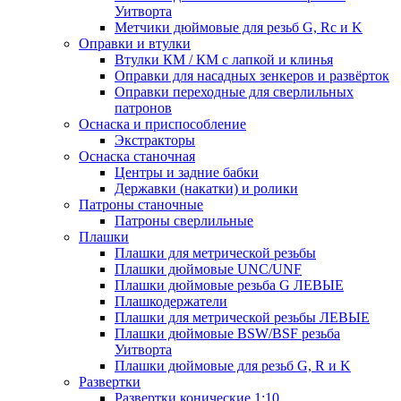
Уитворта
Метчики дюймовые для резьб G, Rc и K
Оправки и втулки
Втулки КМ / КМ с лапкой и клинья
Оправки для насадных зенкеров и развёрток
Оправки переходные для сверлильных
патронов
Оснаска и приспособление
Экстракторы
Оснаска станочная
Центры и задние бабки
Державки (накатки) и ролики
Патроны станочные
Патроны сверлильные
Плашки
Плашки для метрической резьбы
Плашки дюймовые UNC/UNF
Плашки дюймовые резьба G ЛЕВЫЕ
Плашкодержатели
Плашки для метрической резьбы ЛЕВЫЕ
Плашки дюймовые BSW/BSF резьба
Уитворта
Плашки дюймовые для резьб G, R и K
Развертки
Развертки конические 1:10