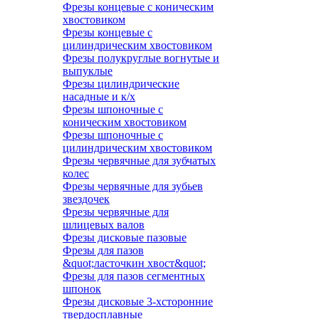
Фрезы концевые с коническим
хвостовиком
Фрезы концевые с
цилиндрическим хвостовиком
Фрезы полукруглые вогнутые и
выпуклые
Фрезы цилиндрические
насадные и к/х
Фрезы шпоночные с
коническим хвостовиком
Фрезы шпоночные с
цилиндрическим хвостовиком
Фрезы червячные для зубчатых
колес
Фрезы червячные для зубьев
звездочек
Фрезы червячные для
шлицевых валов
Фрезы дисковые пазовые
Фрезы для пазов
&quot;ласточкин хвост&quot;
Фрезы для пазов сегментных
шпонок
Фрезы дисковые 3-хсторонние
твердосплавные