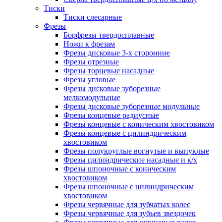
Тиски
Тиски слесарные
Фрезы
Борфрезы твердосплавные
Ножи к фрезам
Фрезы дисковые 3-х сторонние
Фрезы отрезные
Фрезы торцевые насадные
Фрезы угловые
Фрезы дисковые зуборезные
мелкомодульные
Фрезы дисковые зуборезные модульные
Фрезы концевые радиусные
Фрезы концевые с коническим хвостовиком
Фрезы концевые с цилиндрическим
хвостовиком
Фрезы полукруглые вогнутые и выпуклые
Фрезы цилиндрические насадные и к/х
Фрезы шпоночные с коническим
хвостовиком
Фрезы шпоночные с цилиндрическим
хвостовиком
Фрезы червячные для зубчатых колес
Фрезы червячные для зубьев звездочек