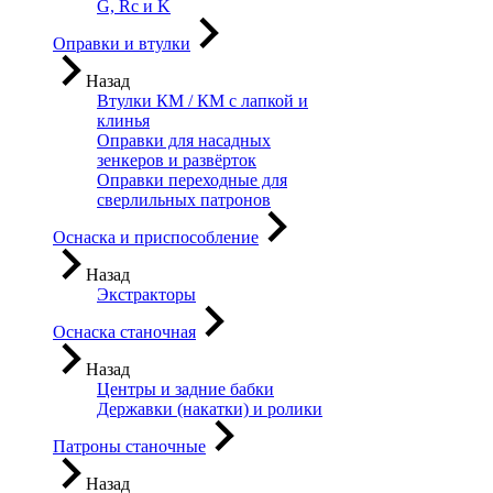
G, Rc и K
Оправки и втулки
Назад
Втулки КМ / КМ с лапкой и
клинья
Оправки для насадных
зенкеров и развёрток
Оправки переходные для
сверлильных патронов
Оснаска и приспособление
Назад
Экстракторы
Оснаска станочная
Назад
Центры и задние бабки
Державки (накатки) и ролики
Патроны станочные
Назад