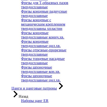
Фрезы для Т-образных пазов
твердосплавные
Фрезы концевые радиусные
твердосплавные
Фрезы концевые с
механическим креплением
твердосплавны хпластин
Фрезы концевые
твердосплавные конич.хв.
Фрезы концевые
твердосплавные цил.хв.
Фрезы отрезные-прорезные
твердосплавные
Фрезы торцевые насадные
твердосплавные
Фрезы шпоночные
твердосплавные кон.хв.
Фрезы шпоночные
твердосплавные цил.хв.
Цанги и цанговые патроны
Назад
Наборы цанг ER