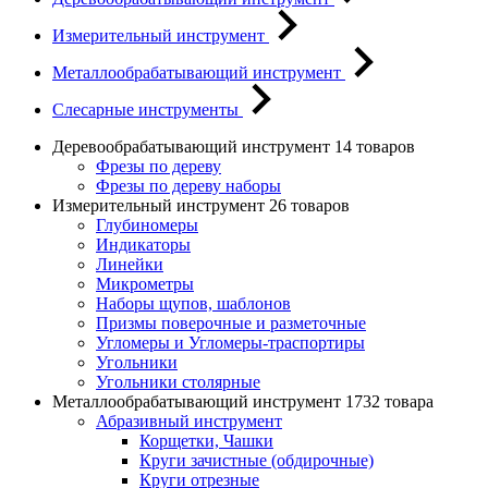
Измерительный инструмент
Металлообрабатывающий инструмент
Слесарные инструменты
Деревообрабатывающий инструмент
14 товаров
Фрезы по дереву
Фрезы по дереву наборы
Измерительный инструмент
26 товаров
Глубиномеры
Индикаторы
Линейки
Микрометры
Наборы щупов, шаблонов
Призмы поверочные и разметочные
Угломеры и Угломеры-траспортиры
Угольники
Угольники столярные
Металлообрабатывающий инструмент
1732 товара
Абразивный инструмент
Корщетки, Чашки
Круги зачистные (обдирочные)
Круги отрезные