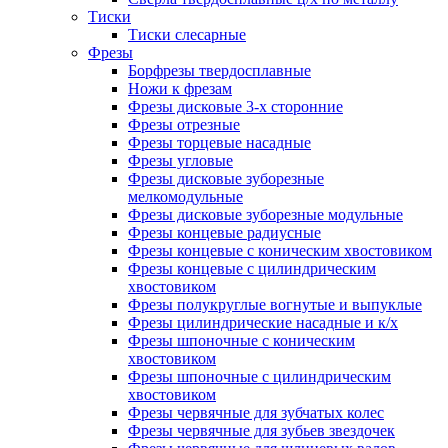
Тиски
Тиски слесарные
Фрезы
Борфрезы твердосплавные
Ножи к фрезам
Фрезы дисковые 3-х сторонние
Фрезы отрезные
Фрезы торцевые насадные
Фрезы угловые
Фрезы дисковые зуборезные
мелкомодульные
Фрезы дисковые зуборезные модульные
Фрезы концевые радиусные
Фрезы концевые с коническим хвостовиком
Фрезы концевые с цилиндрическим
хвостовиком
Фрезы полукруглые вогнутые и выпуклые
Фрезы цилиндрические насадные и к/х
Фрезы шпоночные с коническим
хвостовиком
Фрезы шпоночные с цилиндрическим
хвостовиком
Фрезы червячные для зубчатых колес
Фрезы червячные для зубьев звездочек