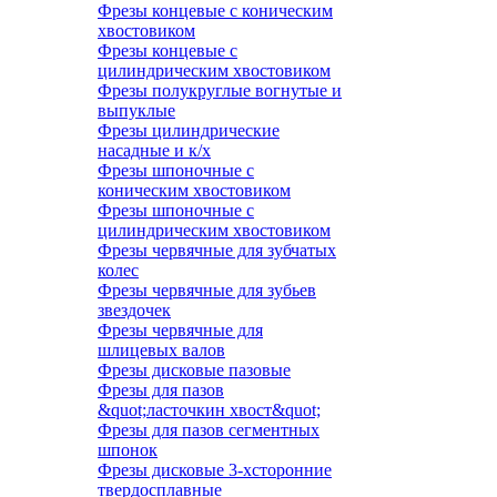
Фрезы концевые с коническим
хвостовиком
Фрезы концевые с
цилиндрическим хвостовиком
Фрезы полукруглые вогнутые и
выпуклые
Фрезы цилиндрические
насадные и к/х
Фрезы шпоночные с
коническим хвостовиком
Фрезы шпоночные с
цилиндрическим хвостовиком
Фрезы червячные для зубчатых
колес
Фрезы червячные для зубьев
звездочек
Фрезы червячные для
шлицевых валов
Фрезы дисковые пазовые
Фрезы для пазов
&quot;ласточкин хвост&quot;
Фрезы для пазов сегментных
шпонок
Фрезы дисковые 3-хсторонние
твердосплавные