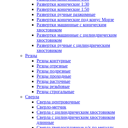
Развертки конические 1:30
Развертки конические 1:50
Развертки ручные разжимные
Развертки конические под конус Морзе
Развертки машинные с коническим
хвостовиком
Развертки машинные с цилиндрическим
хвостовиком
Развертки ручные с цилиндрическим
хвостовиком
Резцы
Резцы контурные
Резцы отрезные
Резцы подрезные
Резцы проходные
Резцы расточные
Резцы резьбовые
Резцы строгальные
Сверла
Сверла центровочные
Сверло-метчик
Сверла с цилиндрическим хвостовиком
Сверла с цилиндрическим хвостовиком
длинные
Сверла твердосплавные ц/х по металлу