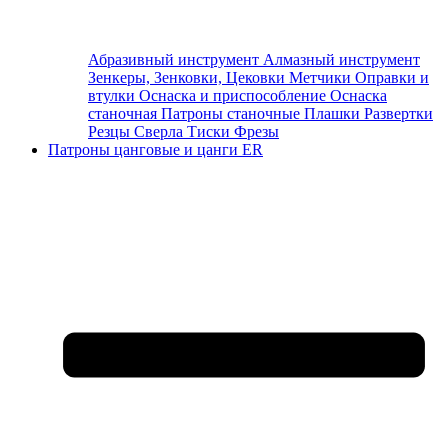
Абразивный инструмент
Алмазный инструмент
Зенкеры, Зенковки, Цековки
Метчики
Оправки и
втулки
Оснаска и приспособление
Оснаска
станочная
Патроны станочные
Плашки
Развертки
Резцы
Сверла
Тиски
Фрезы
Патроны цанговые и цанги ER