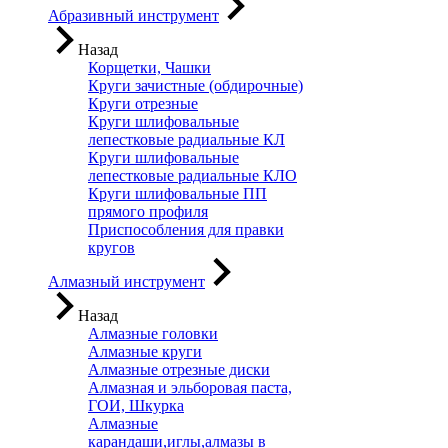
Абразивный инструмент
Назад
Корщетки, Чашки
Круги зачистные (обдирочные)
Круги отрезные
Круги шлифовальные
лепестковые радиальные КЛ
Круги шлифовальные
лепестковые радиальные КЛО
Круги шлифовальные ПП
прямого профиля
Приспособления для правки
кругов
Алмазный инструмент
Назад
Алмазные головки
Алмазные круги
Алмазные отрезные диски
Алмазная и эльборовая паста,
ГОИ, Шкурка
Алмазные
карандаши,иглы,алмазы в