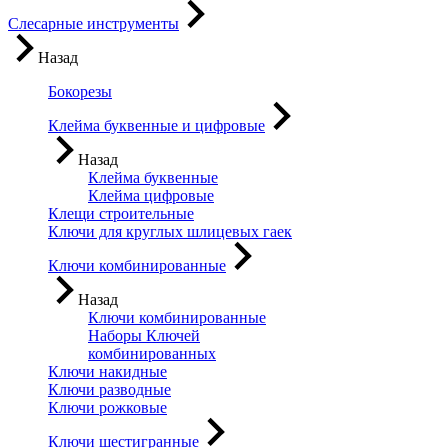
Слесарные инструменты
Назад
Бокорезы
Клейма буквенные и цифровые
Назад
Клейма буквенные
Клейма цифровые
Клещи строительные
Ключи для круглых шлицевых гаек
Ключи комбинированные
Назад
Ключи комбинированные
Наборы Ключей
комбинированных
Ключи накидные
Ключи разводные
Ключи рожковые
Ключи шестигранные