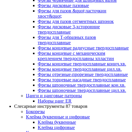
Фрезы червячные для шлицевых валов
Фрезы дисковые пазовые
Фрезы для пазов &quot;ласточкин
хвост&quot;
Фрезы для пазов сегментных шпонок
Фрезы дисковые 3-хсторонние
твердосплавные
Фрезы для Т-образных пазов
твердосплавные
Фрезы концевые радиусные твердосплавные
Фрезы концевые с механическим
креплением твердосплавны хпластин
Фрезы концевые твердосплавные конич.хв.
Фрезы концевые твердосплавные цил.хв.
Фрезы отрезные-прорезные твердосплавные
Фрезы торцевые насадные твердосплавные
Фрезы шпоночные твердосплавные кон.хв.
Фрезы шпоночные твердосплавные цил.хв.
Цанги и цанговые патроны
Наборы цанг ER
Слесарные инструменты
87 товаров
Бокорезы
Клейма буквенные и цифровые
Клейма буквенные
Клейма цифровые