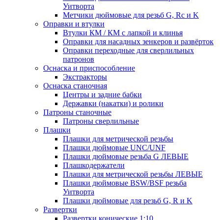
Уитворта
Метчики дюймовые для резьб G, Rc и K
Оправки и втулки
Втулки КМ / КМ с лапкой и клинья
Оправки для насадных зенкеров и развёрток
Оправки переходные для сверлильных
патронов
Оснаска и приспособление
Экстракторы
Оснаска станочная
Центры и задние бабки
Державки (накатки) и ролики
Патроны станочные
Патроны сверлильные
Плашки
Плашки для метрической резьбы
Плашки дюймовые UNC/UNF
Плашки дюймовые резьба G ЛЕВЫЕ
Плашкодержатели
Плашки для метрической резьбы ЛЕВЫЕ
Плашки дюймовые BSW/BSF резьба
Уитворта
Плашки дюймовые для резьб G, R и K
Развертки
Развертки конические 1:10