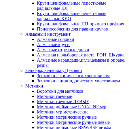
Круги шлифовальные лепестковые
радиальные КЛ
Круги шлифовальные лепестковые
радиальные КЛО
Круги шлифовальные ПП прямого профиля
Приспособления для правки кругов
Алмазный инструмент
Алмазные головки
Алмазные круги
Алмазные отрезные диски
Алмазная и эльборовая паста, ГОИ, Шкурка
Алмазные карандаши,иглы,алмазы в оправе,
резцы
Зенкеры, Зенковки, Цековки
Зенковки с коническим хвостовиком
Зенковки с цилиндрическим хвостовиком
Метчики
Воротоки для метчиков
Метчики гаечные
Метчики гаечные ЛЕВЫЕ
Метчики дюймовые UNC/UNF м/р
Метчики м/р метрические
Метчики метрические ручные
Метчики метрические ручные левые
Метчики дюймовые BSW/BSF резьба