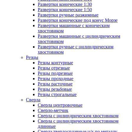
Развертки конические 1:30
Развертки конические 1:50
Развертки ручные разжимные
Развертки конические под конус Морзе
Развертки машинные с коническим
хвостовиком
Развертки машинные с цилиндрическим
хвостовиком
Развертки ручные с цилиндрическим
хвостовиком
Резцы
Резцы контурные
Резцы отрезные
Резцы подрезные
Резцы проходные
Резцы расточные
Резцы резьбовые
Резцы строгальные
Сверла
Сверла центровочные
Сверло-метчик
Сверла с цилиндрическим хвостовиком
Сверла с цилиндрическим хвостовиком
длинные
Сверла твердосплавные ц/х по металлу