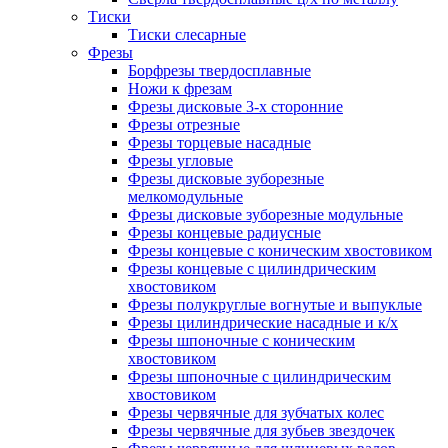
Тиски
Тиски слесарные
Фрезы
Борфрезы твердосплавные
Ножи к фрезам
Фрезы дисковые 3-х сторонние
Фрезы отрезные
Фрезы торцевые насадные
Фрезы угловые
Фрезы дисковые зуборезные
мелкомодульные
Фрезы дисковые зуборезные модульные
Фрезы концевые радиусные
Фрезы концевые с коническим хвостовиком
Фрезы концевые с цилиндрическим
хвостовиком
Фрезы полукруглые вогнутые и выпуклые
Фрезы цилиндрические насадные и к/х
Фрезы шпоночные с коническим
хвостовиком
Фрезы шпоночные с цилиндрическим
хвостовиком
Фрезы червячные для зубчатых колес
Фрезы червячные для зубьев звездочек