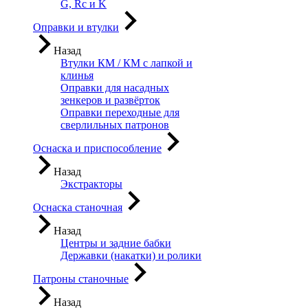
G, Rc и K
Оправки и втулки
Назад
Втулки КМ / КМ с лапкой и
клинья
Оправки для насадных
зенкеров и развёрток
Оправки переходные для
сверлильных патронов
Оснаска и приспособление
Назад
Экстракторы
Оснаска станочная
Назад
Центры и задние бабки
Державки (накатки) и ролики
Патроны станочные
Назад