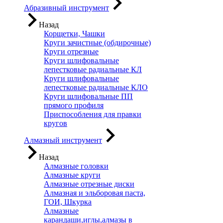
Абразивный инструмент
Назад
Корщетки, Чашки
Круги зачистные (обдирочные)
Круги отрезные
Круги шлифовальные
лепестковые радиальные КЛ
Круги шлифовальные
лепестковые радиальные КЛО
Круги шлифовальные ПП
прямого профиля
Приспособления для правки
кругов
Алмазный инструмент
Назад
Алмазные головки
Алмазные круги
Алмазные отрезные диски
Алмазная и эльборовая паста,
ГОИ, Шкурка
Алмазные
карандаши,иглы,алмазы в