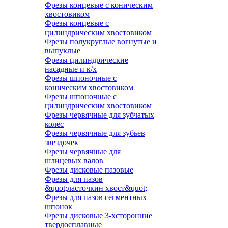
Фрезы концевые с коническим
хвостовиком
Фрезы концевые с
цилиндрическим хвостовиком
Фрезы полукруглые вогнутые и
выпуклые
Фрезы цилиндрические
насадные и к/х
Фрезы шпоночные с
коническим хвостовиком
Фрезы шпоночные с
цилиндрическим хвостовиком
Фрезы червячные для зубчатых
колес
Фрезы червячные для зубьев
звездочек
Фрезы червячные для
шлицевых валов
Фрезы дисковые пазовые
Фрезы для пазов
&quot;ласточкин хвост&quot;
Фрезы для пазов сегментных
шпонок
Фрезы дисковые 3-хсторонние
твердосплавные