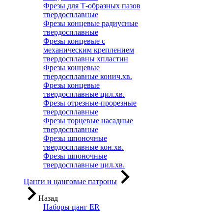
Фрезы для Т-образных пазов
твердосплавные
Фрезы концевые радиусные
твердосплавные
Фрезы концевые с
механическим креплением
твердосплавны хпластин
Фрезы концевые
твердосплавные конич.хв.
Фрезы концевые
твердосплавные цил.хв.
Фрезы отрезные-прорезные
твердосплавные
Фрезы торцевые насадные
твердосплавные
Фрезы шпоночные
твердосплавные кон.хв.
Фрезы шпоночные
твердосплавные цил.хв.
Цанги и цанговые патроны
Назад
Наборы цанг ER