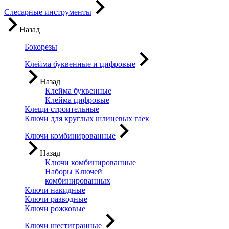
Слесарные инструменты
Назад
Бокорезы
Клейма буквенные и цифровые
Назад
Клейма буквенные
Клейма цифровые
Клещи строительные
Ключи для круглых шлицевых гаек
Ключи комбинированные
Назад
Ключи комбинированные
Наборы Ключей
комбинированных
Ключи накидные
Ключи разводные
Ключи рожковые
Ключи шестигранные