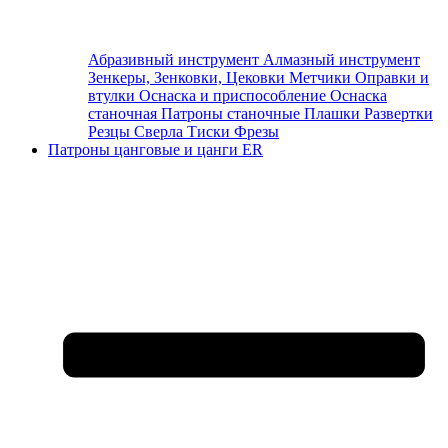
Абразивный инструмент
Алмазный инструмент
Зенкеры, Зенковки, Цековки
Метчики
Оправки и
втулки
Оснаска и приспособление
Оснаска
станочная
Патроны станочные
Плашки
Развертки
Резцы
Сверла
Тиски
Фрезы
Патроны цанговые и цанги ER