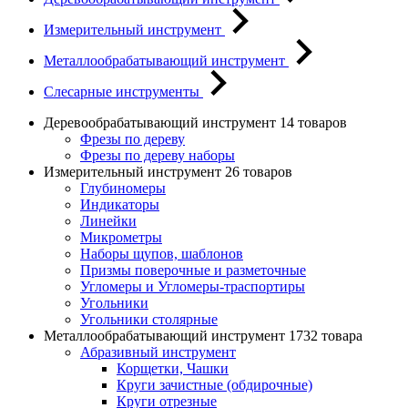
Измерительный инструмент
Металлообрабатывающий инструмент
Слесарные инструменты
Деревообрабатывающий инструмент
14 товаров
Фрезы по дереву
Фрезы по дереву наборы
Измерительный инструмент
26 товаров
Глубиномеры
Индикаторы
Линейки
Микрометры
Наборы щупов, шаблонов
Призмы поверочные и разметочные
Угломеры и Угломеры-траспортиры
Угольники
Угольники столярные
Металлообрабатывающий инструмент
1732 товара
Абразивный инструмент
Корщетки, Чашки
Круги зачистные (обдирочные)
Круги отрезные