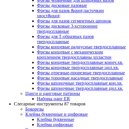
Фрезы червячные для шлицевых валов
Фрезы дисковые пазовые
Фрезы для пазов &quot;ласточкин
хвост&quot;
Фрезы для пазов сегментных шпонок
Фрезы дисковые 3-хсторонние
твердосплавные
Фрезы для Т-образных пазов
твердосплавные
Фрезы концевые радиусные твердосплавные
Фрезы концевые с механическим
креплением твердосплавны хпластин
Фрезы концевые твердосплавные конич.хв.
Фрезы концевые твердосплавные цил.хв.
Фрезы отрезные-прорезные твердосплавные
Фрезы торцевые насадные твердосплавные
Фрезы шпоночные твердосплавные кон.хв.
Фрезы шпоночные твердосплавные цил.хв.
Цанги и цанговые патроны
Наборы цанг ER
Слесарные инструменты
87 товаров
Бокорезы
Клейма буквенные и цифровые
Клейма буквенные
Клейма цифровые