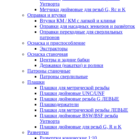
Уитворта
Метчики дюймовые для резьб G, Rc и K
Оправки и втулки
Втулки КМ / КМ с лапкой и клинья
Оправки для насадных зенкеров и развёрток
Оправки переходные для сверлильных
патронов
Оснаска и приспособление
Экстракторы
Оснаска станочная
Центры и задние бабки
Державки (накатки) и ролики
Патроны станочные
Патроны сверлильные
Плашки
Плашки для метрической резьбы
Плашки дюймовые UNC/UNF
Плашки дюймовые резьба G ЛЕВЫЕ
Плашкодержатели
Плашки для метрической резьбы ЛЕВЫЕ
Плашки дюймовые BSW/BSF резьба
Уитворта
Плашки дюймовые для резьб G, R и K
Развертки
Развертки конические 1:10