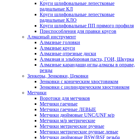
Круги шлифовальные лепестковые
радиальные КЛ
Круги шлифовальные лепестковые
радиальные КЛО
Круги шлифовальные ПП прямого профиля
Приспособления для правки кругов
Алмазный инструмент
Алмазные головки
Алмазные круги
Алмазные отрезные диски
Алмазная и эльборовая паста, ГОИ, Шкурка
Алмазные карандаши,иглы,алмазы в оправе,
резцы
Зенкеры, Зенковки, Цековки
Зенковки с коническим хвостовиком
Зенковки с цилиндрическим хвостовиком
Метчики
Воротоки для метчиков
Метчики гаечные
Метчики гаечные ЛЕВЫЕ
Метчики дюймовые UNC/UNF м/р
Метчики м/р метрические
Метчики метрические ручные
Метчики метрические ручные левые
Метчики дюймовые BSW/BSF резьба