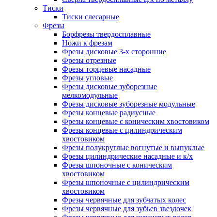
Тиски
Тиски слесарные
Фрезы
Борфрезы твердосплавные
Ножи к фрезам
Фрезы дисковые 3-х сторонние
Фрезы отрезные
Фрезы торцевые насадные
Фрезы угловые
Фрезы дисковые зуборезные
мелкомодульные
Фрезы дисковые зуборезные модульные
Фрезы концевые радиусные
Фрезы концевые с коническим хвостовиком
Фрезы концевые с цилиндрическим
хвостовиком
Фрезы полукруглые вогнутые и выпуклые
Фрезы цилиндрические насадные и к/х
Фрезы шпоночные с коническим
хвостовиком
Фрезы шпоночные с цилиндрическим
хвостовиком
Фрезы червячные для зубчатых колес
Фрезы червячные для зубьев звездочек