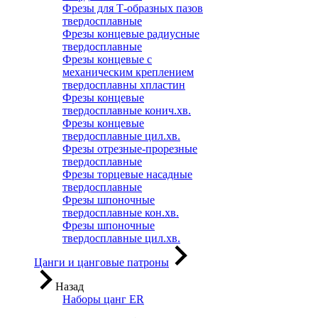
Фрезы для Т-образных пазов
твердосплавные
Фрезы концевые радиусные
твердосплавные
Фрезы концевые с
механическим креплением
твердосплавны хпластин
Фрезы концевые
твердосплавные конич.хв.
Фрезы концевые
твердосплавные цил.хв.
Фрезы отрезные-прорезные
твердосплавные
Фрезы торцевые насадные
твердосплавные
Фрезы шпоночные
твердосплавные кон.хв.
Фрезы шпоночные
твердосплавные цил.хв.
Цанги и цанговые патроны
Назад
Наборы цанг ER