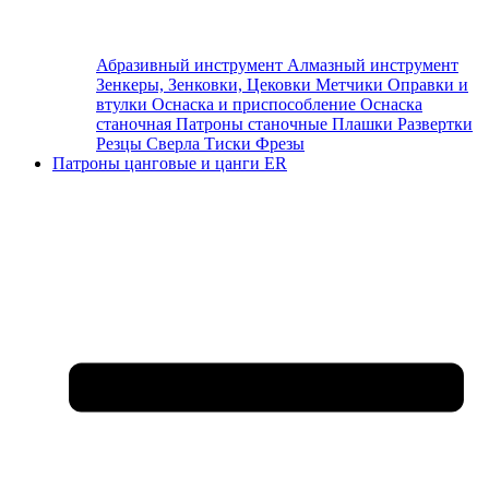
Абразивный инструмент
Алмазный инструмент
Зенкеры, Зенковки, Цековки
Метчики
Оправки и
втулки
Оснаска и приспособление
Оснаска
станочная
Патроны станочные
Плашки
Развертки
Резцы
Сверла
Тиски
Фрезы
Патроны цанговые и цанги ER