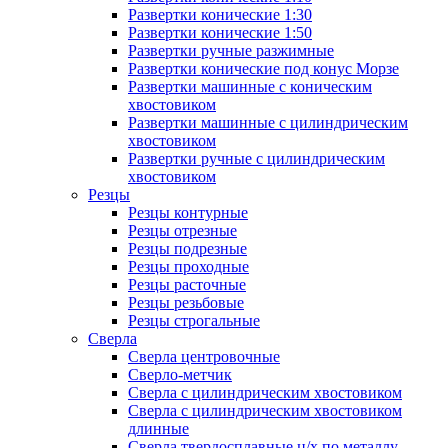
Развертки конические 1:30
Развертки конические 1:50
Развертки ручные разжимные
Развертки конические под конус Морзе
Развертки машинные с коническим
хвостовиком
Развертки машинные с цилиндрическим
хвостовиком
Развертки ручные с цилиндрическим
хвостовиком
Резцы
Резцы контурные
Резцы отрезные
Резцы подрезные
Резцы проходные
Резцы расточные
Резцы резьбовые
Резцы строгальные
Сверла
Сверла центровочные
Сверло-метчик
Сверла с цилиндрическим хвостовиком
Сверла с цилиндрическим хвостовиком
длинные
Сверла твердосплавные ц/х по металлу