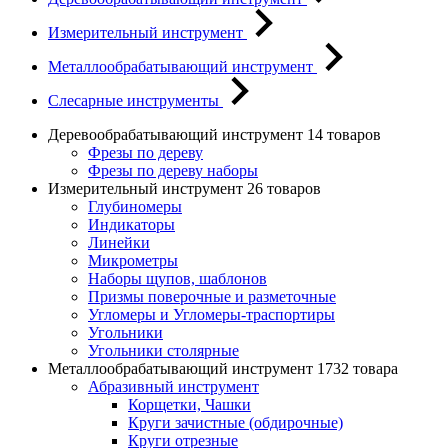
Измерительный инструмент
Металлообрабатывающий инструмент
Слесарные инструменты
Деревообрабатывающий инструмент
14 товаров
Фрезы по дереву
Фрезы по дереву наборы
Измерительный инструмент
26 товаров
Глубиномеры
Индикаторы
Линейки
Микрометры
Наборы щупов, шаблонов
Призмы поверочные и разметочные
Угломеры и Угломеры-траспортиры
Угольники
Угольники столярные
Металлообрабатывающий инструмент
1732 товара
Абразивный инструмент
Корщетки, Чашки
Круги зачистные (обдирочные)
Круги отрезные