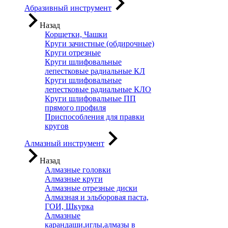
Абразивный инструмент
Назад
Корщетки, Чашки
Круги зачистные (обдирочные)
Круги отрезные
Круги шлифовальные
лепестковые радиальные КЛ
Круги шлифовальные
лепестковые радиальные КЛО
Круги шлифовальные ПП
прямого профиля
Приспособления для правки
кругов
Алмазный инструмент
Назад
Алмазные головки
Алмазные круги
Алмазные отрезные диски
Алмазная и эльборовая паста,
ГОИ, Шкурка
Алмазные
карандаши,иглы,алмазы в