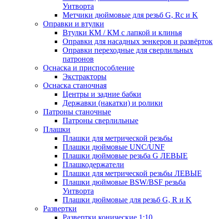
Уитворта
Метчики дюймовые для резьб G, Rc и K
Оправки и втулки
Втулки КМ / КМ с лапкой и клинья
Оправки для насадных зенкеров и развёрток
Оправки переходные для сверлильных
патронов
Оснаска и приспособление
Экстракторы
Оснаска станочная
Центры и задние бабки
Державки (накатки) и ролики
Патроны станочные
Патроны сверлильные
Плашки
Плашки для метрической резьбы
Плашки дюймовые UNC/UNF
Плашки дюймовые резьба G ЛЕВЫЕ
Плашкодержатели
Плашки для метрической резьбы ЛЕВЫЕ
Плашки дюймовые BSW/BSF резьба
Уитворта
Плашки дюймовые для резьб G, R и K
Развертки
Развертки конические 1:10