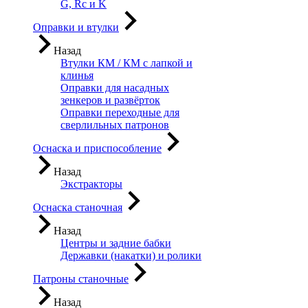
G, Rc и K
Оправки и втулки
Назад
Втулки КМ / КМ с лапкой и
клинья
Оправки для насадных
зенкеров и развёрток
Оправки переходные для
сверлильных патронов
Оснаска и приспособление
Назад
Экстракторы
Оснаска станочная
Назад
Центры и задние бабки
Державки (накатки) и ролики
Патроны станочные
Назад