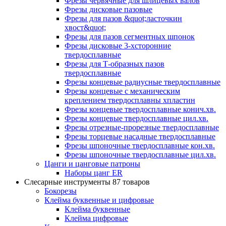
Фрезы червячные для шлицевых валов
Фрезы дисковые пазовые
Фрезы для пазов &quot;ласточкин
хвост&quot;
Фрезы для пазов сегментных шпонок
Фрезы дисковые 3-хсторонние
твердосплавные
Фрезы для Т-образных пазов
твердосплавные
Фрезы концевые радиусные твердосплавные
Фрезы концевые с механическим
креплением твердосплавны хпластин
Фрезы концевые твердосплавные конич.хв.
Фрезы концевые твердосплавные цил.хв.
Фрезы отрезные-прорезные твердосплавные
Фрезы торцевые насадные твердосплавные
Фрезы шпоночные твердосплавные кон.хв.
Фрезы шпоночные твердосплавные цил.хв.
Цанги и цанговые патроны
Наборы цанг ER
Слесарные инструменты
87 товаров
Бокорезы
Клейма буквенные и цифровые
Клейма буквенные
Клейма цифровые