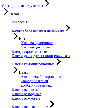
Слесарные инструменты
Назад
Бокорезы
Клейма буквенные и цифровые
Назад
Клейма буквенные
Клейма цифровые
Клещи строительные
Ключи для круглых шлицевых гаек
Ключи комбинированные
Назад
Ключи комбинированные
Наборы Ключей
комбинированных
Ключи накидные
Ключи разводные
Ключи рожковые
Ключи шестигранные