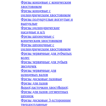
Фрезы концевые с коническим
хвостовиком
Фрезы концевые с
цилиндрическим хвостовиком
Фрезы полукруглые вогнутые и
выпуклые
Фрезы цилиндрические
насадные и к/х
Фрезы шпоночные с
коническим хвостовиком
Фрезы шпоночные с
цилиндрическим хвостовиком
Фрезы червячные для зубчатых
колес
Фрезы червячные для зубьев
звездочек
Фрезы червячные для
шлицевых валов
Фрезы дисковые пазовые
Фрезы для пазов
&quot;ласточкин хвост&quot;
Фрезы для пазов сегментных
шпонок
Фрезы дисковые 3-хсторонние
твердосплавные