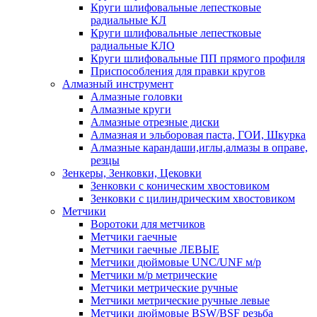
Круги шлифовальные лепестковые
радиальные КЛ
Круги шлифовальные лепестковые
радиальные КЛО
Круги шлифовальные ПП прямого профиля
Приспособления для правки кругов
Алмазный инструмент
Алмазные головки
Алмазные круги
Алмазные отрезные диски
Алмазная и эльборовая паста, ГОИ, Шкурка
Алмазные карандаши,иглы,алмазы в оправе,
резцы
Зенкеры, Зенковки, Цековки
Зенковки с коническим хвостовиком
Зенковки с цилиндрическим хвостовиком
Метчики
Воротоки для метчиков
Метчики гаечные
Метчики гаечные ЛЕВЫЕ
Метчики дюймовые UNC/UNF м/р
Метчики м/р метрические
Метчики метрические ручные
Метчики метрические ручные левые
Метчики дюймовые BSW/BSF резьба