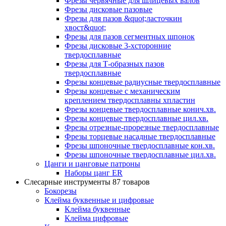
Фрезы червячные для шлицевых валов
Фрезы дисковые пазовые
Фрезы для пазов &quot;ласточкин
хвост&quot;
Фрезы для пазов сегментных шпонок
Фрезы дисковые 3-хсторонние
твердосплавные
Фрезы для Т-образных пазов
твердосплавные
Фрезы концевые радиусные твердосплавные
Фрезы концевые с механическим
креплением твердосплавны хпластин
Фрезы концевые твердосплавные конич.хв.
Фрезы концевые твердосплавные цил.хв.
Фрезы отрезные-прорезные твердосплавные
Фрезы торцевые насадные твердосплавные
Фрезы шпоночные твердосплавные кон.хв.
Фрезы шпоночные твердосплавные цил.хв.
Цанги и цанговые патроны
Наборы цанг ER
Слесарные инструменты
87 товаров
Бокорезы
Клейма буквенные и цифровые
Клейма буквенные
Клейма цифровые