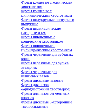
Фрезы концевые с коническим
хвостовиком
Фрезы концевые с
цилиндрическим хвостовиком
Фрезы полукруглые вогнутые и
выпуклые
Фрезы цилиндрические
насадные и к/х
Фрезы шпоночные с
коническим хвостовиком
Фрезы шпоночные с
цилиндрическим хвостовиком
Фрезы червячные для зубчатых
колес
Фрезы червячные для зубьев
звездочек
Фрезы червячные для
шлицевых валов
Фрезы дисковые пазовые
Фрезы для пазов
&quot;ласточкин хвост&quot;
Фрезы для пазов сегментных
шпонок
Фрезы дисковые 3-хсторонние
твердосплавные