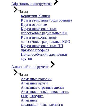
Абразивный инструмент
Назад
Корщетки, Чашки
Круги зачистные (обдирочные)
Круги отрезные
Круги шлифовальные
лепестковые радиальные КЛ
Круги шлифовальные
лепестковые радиальные КЛО
Круги шлифовальные ПП
прямого профиля
Приспособления для правки
кругов
Алмазный инструмент
Назад
Алмазные головки
Алмазные круги
Алмазные отрезные диски
Алмазная и эльборовая паста,
ГОИ, Шкурка
Алмазные
карандаши,иглы,алмазы в