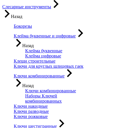
Слесарные инструменты
Назад
Бокорезы
Клейма буквенные и цифровые
Назад
Клейма буквенные
Клейма цифровые
Клещи строительные
Ключи для круглых шлицевых гаек
Ключи комбинированные
Назад
Ключи комбинированные
Наборы Ключей
комбинированных
Ключи накидные
Ключи разводные
Ключи рожковые
Ключи шестигранные