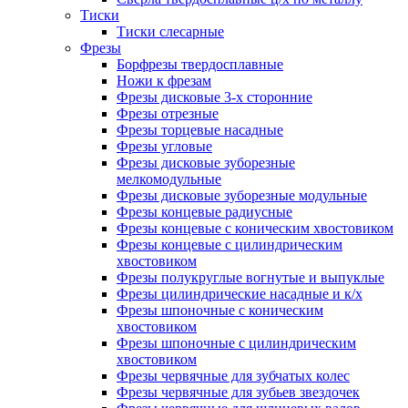
Тиски
Тиски слесарные
Фрезы
Борфрезы твердосплавные
Ножи к фрезам
Фрезы дисковые 3-х сторонние
Фрезы отрезные
Фрезы торцевые насадные
Фрезы угловые
Фрезы дисковые зуборезные
мелкомодульные
Фрезы дисковые зуборезные модульные
Фрезы концевые радиусные
Фрезы концевые с коническим хвостовиком
Фрезы концевые с цилиндрическим
хвостовиком
Фрезы полукруглые вогнутые и выпуклые
Фрезы цилиндрические насадные и к/х
Фрезы шпоночные с коническим
хвостовиком
Фрезы шпоночные с цилиндрическим
хвостовиком
Фрезы червячные для зубчатых колес
Фрезы червячные для зубьев звездочек