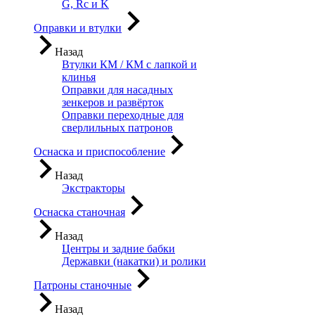
G, Rc и K
Оправки и втулки
Назад
Втулки КМ / КМ с лапкой и
клинья
Оправки для насадных
зенкеров и развёрток
Оправки переходные для
сверлильных патронов
Оснаска и приспособление
Назад
Экстракторы
Оснаска станочная
Назад
Центры и задние бабки
Державки (накатки) и ролики
Патроны станочные
Назад