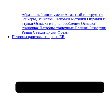
Абразивный инструмент
Алмазный инструмент
Зенкеры, Зенковки, Цековки
Метчики
Оправки и
втулки
Оснаска и приспособление
Оснаска
станочная
Патроны станочные
Плашки
Развертки
Резцы
Сверла
Тиски
Фрезы
Патроны цанговые и цанги ER