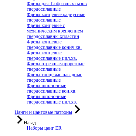
Фрезы для Т-образных пазов
твердосплавные
Фрезы концевые радиусные
твердосплавные
Фрезы концевые с
механическим креплением
твердосплавны хпластин
Фрезы концевые
твердосплавные конич.хв.
Фрезы концевые
твердосплавные цил.хв.
Фрезы отрезные-прорезные
твердосплавные
Фрезы торцевые насадные
твердосплавные
Фрезы шпоночные
твердосплавные кон.хв.
Фрезы шпоночные
твердосплавные цил.хв.
Цанги и цанговые патроны
Назад
Наборы цанг ER