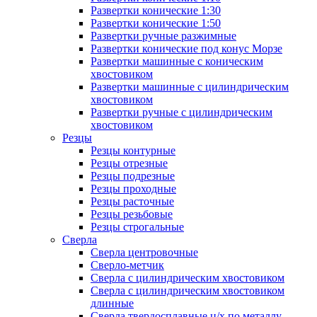
Развертки конические 1:30
Развертки конические 1:50
Развертки ручные разжимные
Развертки конические под конус Морзе
Развертки машинные с коническим
хвостовиком
Развертки машинные с цилиндрическим
хвостовиком
Развертки ручные с цилиндрическим
хвостовиком
Резцы
Резцы контурные
Резцы отрезные
Резцы подрезные
Резцы проходные
Резцы расточные
Резцы резьбовые
Резцы строгальные
Сверла
Сверла центровочные
Сверло-метчик
Сверла с цилиндрическим хвостовиком
Сверла с цилиндрическим хвостовиком
длинные
Сверла твердосплавные ц/х по металлу