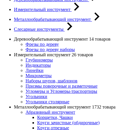
Измерительный инструмент
Металлообрабатывающий инструмент
Слесарные инструменты
Деревообрабатывающий инструмент
14 товаров
Фрезы по дереву
Фрезы по дереву наборы
Измерительный инструмент
26 товаров
Глубиномеры
Индикаторы
Линейки
Микрометры
Наборы щупов, шаблонов
Призмы поверочные и разметочные
Угломеры и Угломеры-траспортиры
Угольники
Угольники столярные
Металлообрабатывающий инструмент
1732 товара
Абразивный инструмент
Корщетки, Чашки
Круги зачистные (обдирочные)
Круги отрезные