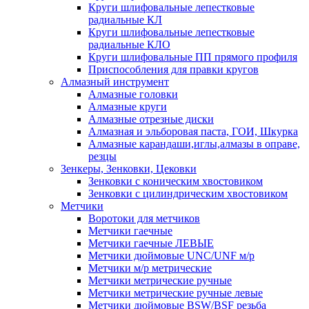
Круги шлифовальные лепестковые
радиальные КЛ
Круги шлифовальные лепестковые
радиальные КЛО
Круги шлифовальные ПП прямого профиля
Приспособления для правки кругов
Алмазный инструмент
Алмазные головки
Алмазные круги
Алмазные отрезные диски
Алмазная и эльборовая паста, ГОИ, Шкурка
Алмазные карандаши,иглы,алмазы в оправе,
резцы
Зенкеры, Зенковки, Цековки
Зенковки с коническим хвостовиком
Зенковки с цилиндрическим хвостовиком
Метчики
Воротоки для метчиков
Метчики гаечные
Метчики гаечные ЛЕВЫЕ
Метчики дюймовые UNC/UNF м/р
Метчики м/р метрические
Метчики метрические ручные
Метчики метрические ручные левые
Метчики дюймовые BSW/BSF резьба