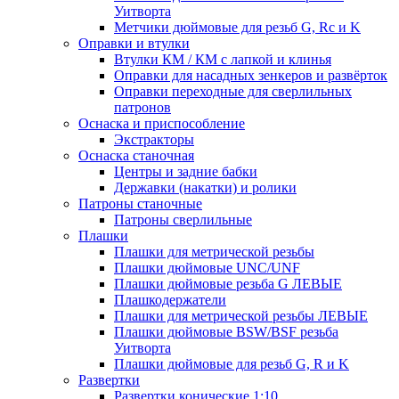
Уитворта
Метчики дюймовые для резьб G, Rc и K
Оправки и втулки
Втулки КМ / КМ с лапкой и клинья
Оправки для насадных зенкеров и развёрток
Оправки переходные для сверлильных
патронов
Оснаска и приспособление
Экстракторы
Оснаска станочная
Центры и задние бабки
Державки (накатки) и ролики
Патроны станочные
Патроны сверлильные
Плашки
Плашки для метрической резьбы
Плашки дюймовые UNC/UNF
Плашки дюймовые резьба G ЛЕВЫЕ
Плашкодержатели
Плашки для метрической резьбы ЛЕВЫЕ
Плашки дюймовые BSW/BSF резьба
Уитворта
Плашки дюймовые для резьб G, R и K
Развертки
Развертки конические 1:10