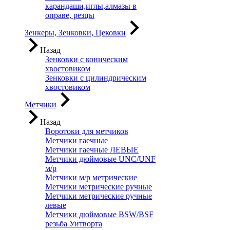
карандаши,иглы,алмазы в
оправе, резцы
Зенкеры, Зенковки, Цековки
Назад
Зенковки с коническим
хвостовиком
Зенковки с цилиндрическим
хвостовиком
Метчики
Назад
Воротоки для метчиков
Метчики гаечные
Метчики гаечные ЛЕВЫЕ
Метчики дюймовые UNC/UNF
м/р
Метчики м/р метрические
Метчики метрические ручные
Метчики метрические ручные
левые
Метчики дюймовые BSW/BSF
резьба Уитворта