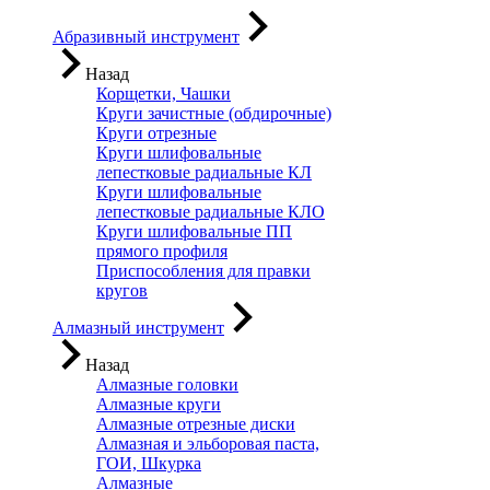
Абразивный инструмент
Назад
Корщетки, Чашки
Круги зачистные (обдирочные)
Круги отрезные
Круги шлифовальные
лепестковые радиальные КЛ
Круги шлифовальные
лепестковые радиальные КЛО
Круги шлифовальные ПП
прямого профиля
Приспособления для правки
кругов
Алмазный инструмент
Назад
Алмазные головки
Алмазные круги
Алмазные отрезные диски
Алмазная и эльборовая паста,
ГОИ, Шкурка
Алмазные