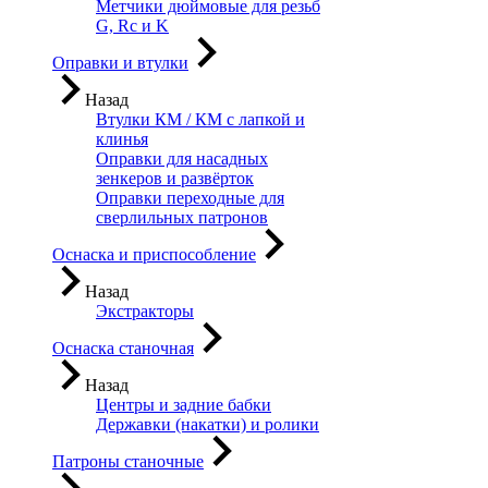
Метчики дюймовые для резьб
G, Rc и K
Оправки и втулки
Назад
Втулки КМ / КМ с лапкой и
клинья
Оправки для насадных
зенкеров и развёрток
Оправки переходные для
сверлильных патронов
Оснаска и приспособление
Назад
Экстракторы
Оснаска станочная
Назад
Центры и задние бабки
Державки (накатки) и ролики
Патроны станочные