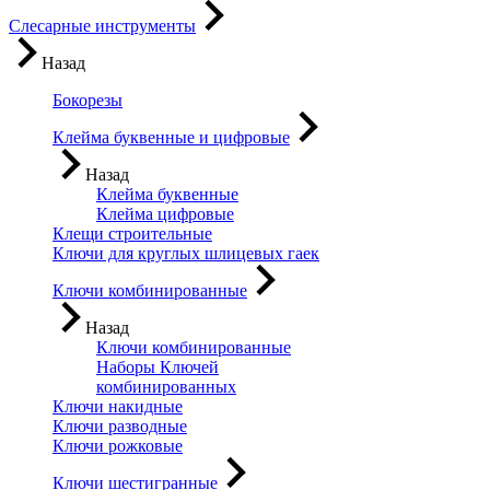
Слесарные инструменты
Назад
Бокорезы
Клейма буквенные и цифровые
Назад
Клейма буквенные
Клейма цифровые
Клещи строительные
Ключи для круглых шлицевых гаек
Ключи комбинированные
Назад
Ключи комбинированные
Наборы Ключей
комбинированных
Ключи накидные
Ключи разводные
Ключи рожковые
Ключи шестигранные