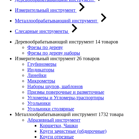
Измерительный инструмент
Металлообрабатывающий инструмент
Слесарные инструменты
Деревообрабатывающий инструмент
14 товаров
Фрезы по дереву
Фрезы по дереву наборы
Измерительный инструмент
26 товаров
Глубиномеры
Индикаторы
Линейки
Микрометры
Наборы щупов, шаблонов
Призмы поверочные и разметочные
Угломеры и Угломеры-траспортиры
Угольники
Угольники столярные
Металлообрабатывающий инструмент
1732 товара
Абразивный инструмент
Корщетки, Чашки
Круги зачистные (обдирочные)
Круги отрезные