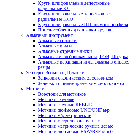
Круги шлифовальные лепестковые
радиальные КЛ
Круги шлифовальные лепестковые
радиальные КЛО
Круги шлифовальные ПП прямого профиля
Приспособления для правки кругов
Алмазный инструмент
Алмазные головки
Алмазные круги
Алмазные отрезные диски
Алмазная и эльборовая паста, ГОИ, Шкурка
Алмазные карандаши,иглы,алмазы в оправе,
резцы
Зенкеры, Зенковки, Цековки
Зенковки с коническим хвостовиком
Зенковки с цилиндрическим хвостовиком
Метчики
Воротоки для метчиков
Метчики гаечные
Метчики гаечные ЛЕВЫЕ
Метчики дюймовые UNC/UNF м/р
Метчики м/р метрические
Метчики метрические ручные
Метчики метрические ручные левые
Метчики дюймовые BSW/BSF резьба