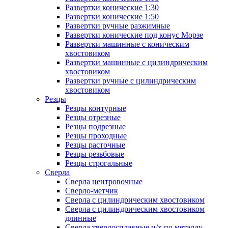
Развертки конические 1:30
Развертки конические 1:50
Развертки ручные разжимные
Развертки конические под конус Морзе
Развертки машинные с коническим
хвостовиком
Развертки машинные с цилиндрическим
хвостовиком
Развертки ручные с цилиндрическим
хвостовиком
Резцы
Резцы контурные
Резцы отрезные
Резцы подрезные
Резцы проходные
Резцы расточные
Резцы резьбовые
Резцы строгальные
Сверла
Сверла центровочные
Сверло-метчик
Сверла с цилиндрическим хвостовиком
Сверла с цилиндрическим хвостовиком
длинные
Сверла твердосплавные ц/х по металлу