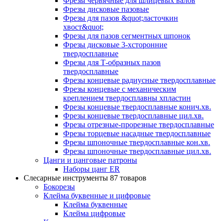
Фрезы червячные для шлицевых валов
Фрезы дисковые пазовые
Фрезы для пазов &quot;ласточкин
хвост&quot;
Фрезы для пазов сегментных шпонок
Фрезы дисковые 3-хсторонние
твердосплавные
Фрезы для Т-образных пазов
твердосплавные
Фрезы концевые радиусные твердосплавные
Фрезы концевые с механическим
креплением твердосплавны хпластин
Фрезы концевые твердосплавные конич.хв.
Фрезы концевые твердосплавные цил.хв.
Фрезы отрезные-прорезные твердосплавные
Фрезы торцевые насадные твердосплавные
Фрезы шпоночные твердосплавные кон.хв.
Фрезы шпоночные твердосплавные цил.хв.
Цанги и цанговые патроны
Наборы цанг ER
Слесарные инструменты
87 товаров
Бокорезы
Клейма буквенные и цифровые
Клейма буквенные
Клейма цифровые