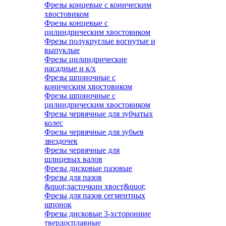
Фрезы концевые с коническим
хвостовиком
Фрезы концевые с
цилиндрическим хвостовиком
Фрезы полукруглые вогнутые и
выпуклые
Фрезы цилиндрические
насадные и к/х
Фрезы шпоночные с
коническим хвостовиком
Фрезы шпоночные с
цилиндрическим хвостовиком
Фрезы червячные для зубчатых
колес
Фрезы червячные для зубьев
звездочек
Фрезы червячные для
шлицевых валов
Фрезы дисковые пазовые
Фрезы для пазов
&quot;ласточкин хвост&quot;
Фрезы для пазов сегментных
шпонок
Фрезы дисковые 3-хсторонние
твердосплавные