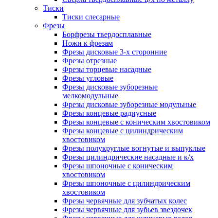
Тиски
Тиски слесарные
Фрезы
Борфрезы твердосплавные
Ножи к фрезам
Фрезы дисковые 3-х сторонние
Фрезы отрезные
Фрезы торцевые насадные
Фрезы угловые
Фрезы дисковые зуборезные
мелкомодульные
Фрезы дисковые зуборезные модульные
Фрезы концевые радиусные
Фрезы концевые с коническим хвостовиком
Фрезы концевые с цилиндрическим
хвостовиком
Фрезы полукруглые вогнутые и выпуклые
Фрезы цилиндрические насадные и к/х
Фрезы шпоночные с коническим
хвостовиком
Фрезы шпоночные с цилиндрическим
хвостовиком
Фрезы червячные для зубчатых колес
Фрезы червячные для зубьев звездочек