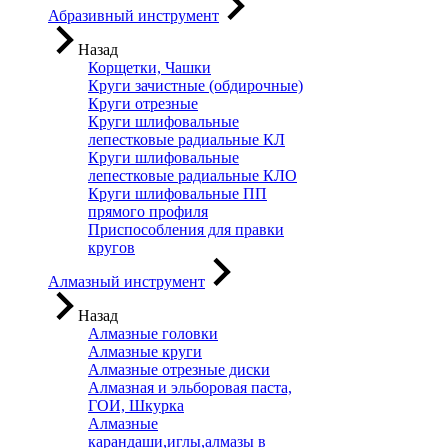
Абразивный инструмент
Назад
Корщетки, Чашки
Круги зачистные (обдирочные)
Круги отрезные
Круги шлифовальные
лепестковые радиальные КЛ
Круги шлифовальные
лепестковые радиальные КЛО
Круги шлифовальные ПП
прямого профиля
Приспособления для правки
кругов
Алмазный инструмент
Назад
Алмазные головки
Алмазные круги
Алмазные отрезные диски
Алмазная и эльборовая паста,
ГОИ, Шкурка
Алмазные
карандаши,иглы,алмазы в