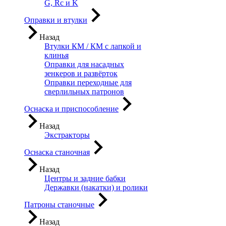
G, Rc и K
Оправки и втулки
Назад
Втулки КМ / КМ с лапкой и
клинья
Оправки для насадных
зенкеров и развёрток
Оправки переходные для
сверлильных патронов
Оснаска и приспособление
Назад
Экстракторы
Оснаска станочная
Назад
Центры и задние бабки
Державки (накатки) и ролики
Патроны станочные
Назад