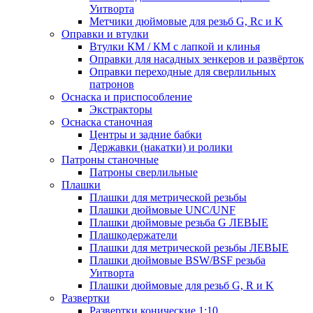
Уитворта
Метчики дюймовые для резьб G, Rc и K
Оправки и втулки
Втулки КМ / КМ с лапкой и клинья
Оправки для насадных зенкеров и развёрток
Оправки переходные для сверлильных
патронов
Оснаска и приспособление
Экстракторы
Оснаска станочная
Центры и задние бабки
Державки (накатки) и ролики
Патроны станочные
Патроны сверлильные
Плашки
Плашки для метрической резьбы
Плашки дюймовые UNC/UNF
Плашки дюймовые резьба G ЛЕВЫЕ
Плашкодержатели
Плашки для метрической резьбы ЛЕВЫЕ
Плашки дюймовые BSW/BSF резьба
Уитворта
Плашки дюймовые для резьб G, R и K
Развертки
Развертки конические 1:10