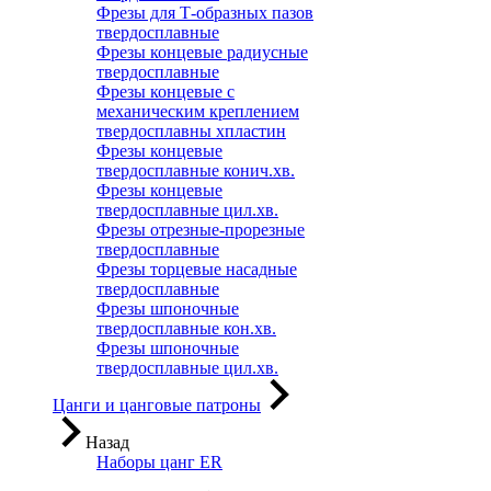
Фрезы для Т-образных пазов
твердосплавные
Фрезы концевые радиусные
твердосплавные
Фрезы концевые с
механическим креплением
твердосплавны хпластин
Фрезы концевые
твердосплавные конич.хв.
Фрезы концевые
твердосплавные цил.хв.
Фрезы отрезные-прорезные
твердосплавные
Фрезы торцевые насадные
твердосплавные
Фрезы шпоночные
твердосплавные кон.хв.
Фрезы шпоночные
твердосплавные цил.хв.
Цанги и цанговые патроны
Назад
Наборы цанг ER