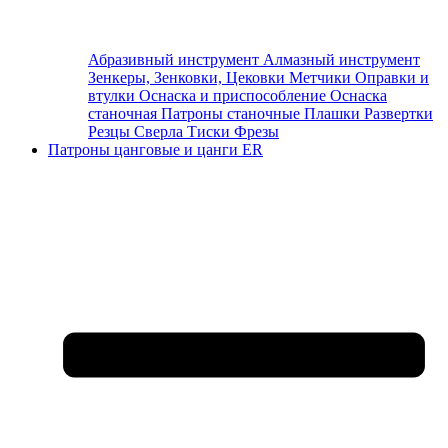
Абразивный инструмент
Алмазный инструмент
Зенкеры, Зенковки, Цековки
Метчики
Оправки и
втулки
Оснаска и приспособление
Оснаска
станочная
Патроны станочные
Плашки
Развертки
Резцы
Сверла
Тиски
Фрезы
Патроны цанговые и цанги ER