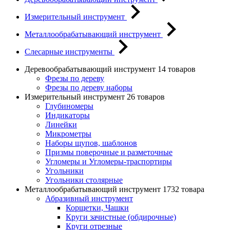
Измерительный инструмент
Металлообрабатывающий инструмент
Слесарные инструменты
Деревообрабатывающий инструмент
14 товаров
Фрезы по дереву
Фрезы по дереву наборы
Измерительный инструмент
26 товаров
Глубиномеры
Индикаторы
Линейки
Микрометры
Наборы щупов, шаблонов
Призмы поверочные и разметочные
Угломеры и Угломеры-траспортиры
Угольники
Угольники столярные
Металлообрабатывающий инструмент
1732 товара
Абразивный инструмент
Корщетки, Чашки
Круги зачистные (обдирочные)
Круги отрезные