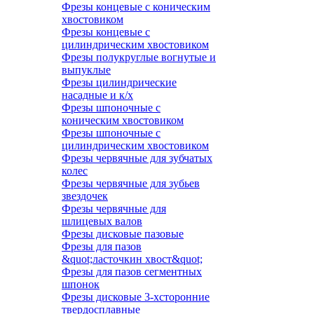
Фрезы концевые с коническим
хвостовиком
Фрезы концевые с
цилиндрическим хвостовиком
Фрезы полукруглые вогнутые и
выпуклые
Фрезы цилиндрические
насадные и к/х
Фрезы шпоночные с
коническим хвостовиком
Фрезы шпоночные с
цилиндрическим хвостовиком
Фрезы червячные для зубчатых
колес
Фрезы червячные для зубьев
звездочек
Фрезы червячные для
шлицевых валов
Фрезы дисковые пазовые
Фрезы для пазов
&quot;ласточкин хвост&quot;
Фрезы для пазов сегментных
шпонок
Фрезы дисковые 3-хсторонние
твердосплавные