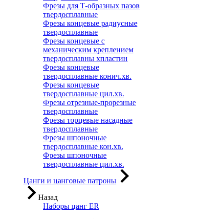
Фрезы для Т-образных пазов
твердосплавные
Фрезы концевые радиусные
твердосплавные
Фрезы концевые с
механическим креплением
твердосплавны хпластин
Фрезы концевые
твердосплавные конич.хв.
Фрезы концевые
твердосплавные цил.хв.
Фрезы отрезные-прорезные
твердосплавные
Фрезы торцевые насадные
твердосплавные
Фрезы шпоночные
твердосплавные кон.хв.
Фрезы шпоночные
твердосплавные цил.хв.
Цанги и цанговые патроны
Назад
Наборы цанг ER