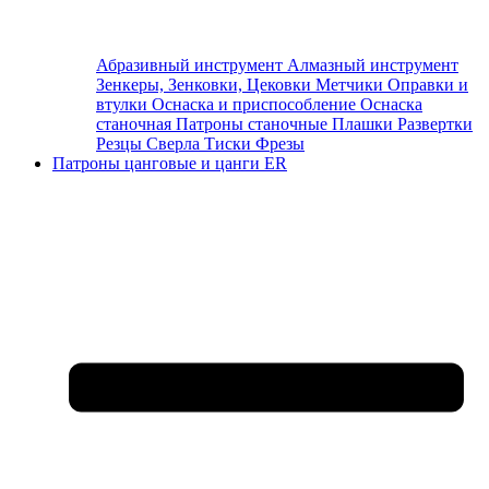
Абразивный инструмент
Алмазный инструмент
Зенкеры, Зенковки, Цековки
Метчики
Оправки и
втулки
Оснаска и приспособление
Оснаска
станочная
Патроны станочные
Плашки
Развертки
Резцы
Сверла
Тиски
Фрезы
Патроны цанговые и цанги ER