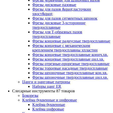
Фрезы червячные для шлицевых валов
Фрезы дисковые пазовые
Фрезы для пазов &quot;ласточкин
хвост&quot;
Фрезы для пазов сегментных шпонок
Фрезы дисковые 3-хсторонние
твердосплавные
Фрезы для Т-образных пазов
твердосплавные
Фрезы концевые радиусные твердосплавные
Фрезы концевые с механическим
креплением твердосплавны хпластин
Фрезы концевые твердосплавные конич.хв.
Фрезы концевые твердосплавные цил.хв.
Фрезы отрезные-прорезные твердосплавные
Фрезы торцевые насадные твердосплавные
Фрезы шпоночные твердосплавные кон.хв.
Фрезы шпоночные твердосплавные цил.хв.
Цанги и цанговые патроны
Наборы цанг ER
Слесарные инструменты
87 товаров
Бокорезы
Клейма буквенные и цифровые
Клейма буквенные
Клейма цифровые