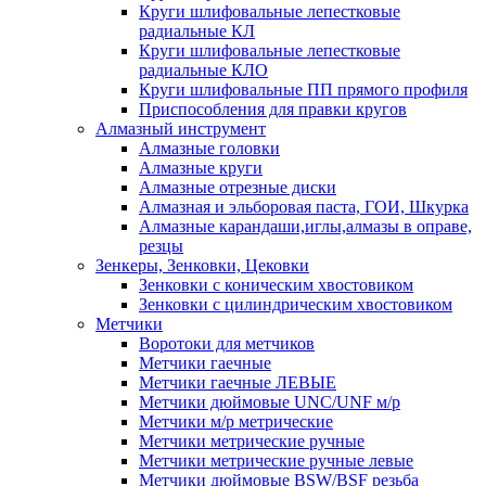
Круги шлифовальные лепестковые
радиальные КЛ
Круги шлифовальные лепестковые
радиальные КЛО
Круги шлифовальные ПП прямого профиля
Приспособления для правки кругов
Алмазный инструмент
Алмазные головки
Алмазные круги
Алмазные отрезные диски
Алмазная и эльборовая паста, ГОИ, Шкурка
Алмазные карандаши,иглы,алмазы в оправе,
резцы
Зенкеры, Зенковки, Цековки
Зенковки с коническим хвостовиком
Зенковки с цилиндрическим хвостовиком
Метчики
Воротоки для метчиков
Метчики гаечные
Метчики гаечные ЛЕВЫЕ
Метчики дюймовые UNC/UNF м/р
Метчики м/р метрические
Метчики метрические ручные
Метчики метрические ручные левые
Метчики дюймовые BSW/BSF резьба