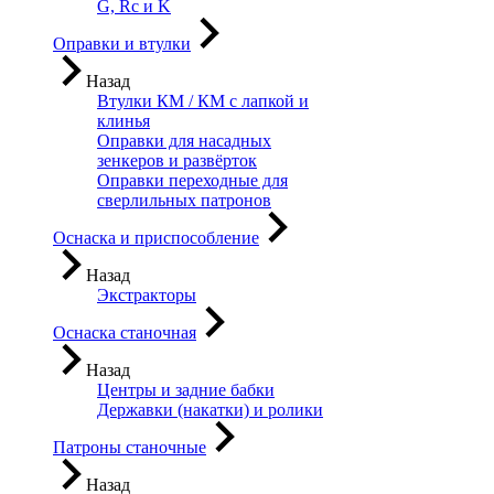
G, Rc и K
Оправки и втулки
Назад
Втулки КМ / КМ с лапкой и
клинья
Оправки для насадных
зенкеров и развёрток
Оправки переходные для
сверлильных патронов
Оснаска и приспособление
Назад
Экстракторы
Оснаска станочная
Назад
Центры и задние бабки
Державки (накатки) и ролики
Патроны станочные
Назад