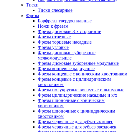
Тиски
Тиски слесарные
Фрезы
Борфрезы твердосплавные
Ножи к фрезам
Фрезы дисковые 3-х сторонние
Фрезы отрезные
Фрезы торцевые насадные
Фрезы угловые
Фрезы дисковые зуборезные
мелкомодульные
Фрезы дисковые зуборезные модульные
Фрезы концевые радиусные
Фрезы концевые с коническим хвостовиком
Фрезы концевые с цилиндрическим
хвостовиком
Фрезы полукруглые вогнутые и выпуклые
Фрезы цилиндрические насадные и к/х
Фрезы шпоночные с коническим
хвостовиком
Фрезы шпоночные с цилиндрическим
хвостовиком
Фрезы червячные для зубчатых колес
Фрезы червячные для зубьев звездочек