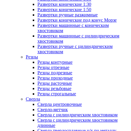
Развертки конические 1:30
Развертки конические 1:50
Развертки ручные разжимные
Развертки конические под конус Морзе
Развертки машинные с коническим
хвостовиком
Развертки машинные с цилиндрическим
хвостовиком
Развертки ручные с цилиндрическим
хвостовиком
Резцы
Резцы контурные
Резцы отрезные
Резцы подрезные
Резцы проходные
Резцы расточные
Резцы резьбовые
Резцы строгальные
Сверла
Сверла центровочные
Сверло-метчик
Сверла с цилиндрическим хвостовиком
Сверла с цилиндрическим хвостовиком
длинные
Сверла твердосплавные ц/х по металлу