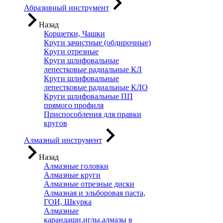
Абразивный инструмент
Назад
Корщетки, Чашки
Круги зачистные (обдирочные)
Круги отрезные
Круги шлифовальные
лепестковые радиальные КЛ
Круги шлифовальные
лепестковые радиальные КЛО
Круги шлифовальные ПП
прямого профиля
Приспособления для правки
кругов
Алмазный инструмент
Назад
Алмазные головки
Алмазные круги
Алмазные отрезные диски
Алмазная и эльборовая паста,
ГОИ, Шкурка
Алмазные
карандаши,иглы,алмазы в