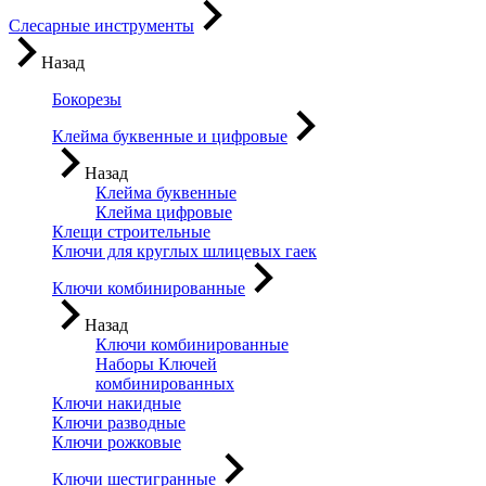
Слесарные инструменты
Назад
Бокорезы
Клейма буквенные и цифровые
Назад
Клейма буквенные
Клейма цифровые
Клещи строительные
Ключи для круглых шлицевых гаек
Ключи комбинированные
Назад
Ключи комбинированные
Наборы Ключей
комбинированных
Ключи накидные
Ключи разводные
Ключи рожковые
Ключи шестигранные