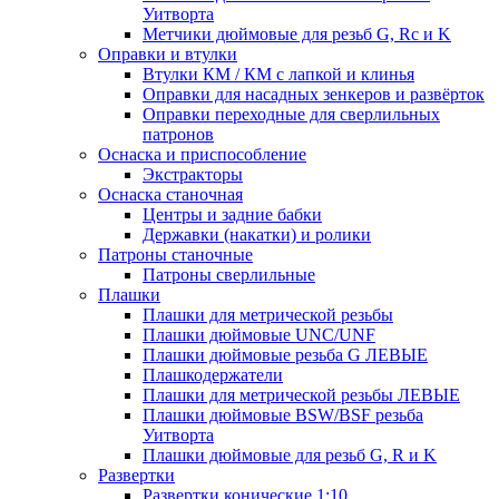
Уитворта
Метчики дюймовые для резьб G, Rc и K
Оправки и втулки
Втулки КМ / КМ с лапкой и клинья
Оправки для насадных зенкеров и развёрток
Оправки переходные для сверлильных
патронов
Оснаска и приспособление
Экстракторы
Оснаска станочная
Центры и задние бабки
Державки (накатки) и ролики
Патроны станочные
Патроны сверлильные
Плашки
Плашки для метрической резьбы
Плашки дюймовые UNC/UNF
Плашки дюймовые резьба G ЛЕВЫЕ
Плашкодержатели
Плашки для метрической резьбы ЛЕВЫЕ
Плашки дюймовые BSW/BSF резьба
Уитворта
Плашки дюймовые для резьб G, R и K
Развертки
Развертки конические 1:10