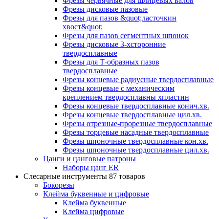
Фрезы червячные для шлицевых валов
Фрезы дисковые пазовые
Фрезы для пазов &quot;ласточкин
хвост&quot;
Фрезы для пазов сегментных шпонок
Фрезы дисковые 3-хсторонние
твердосплавные
Фрезы для Т-образных пазов
твердосплавные
Фрезы концевые радиусные твердосплавные
Фрезы концевые с механическим
креплением твердосплавны хпластин
Фрезы концевые твердосплавные конич.хв.
Фрезы концевые твердосплавные цил.хв.
Фрезы отрезные-прорезные твердосплавные
Фрезы торцевые насадные твердосплавные
Фрезы шпоночные твердосплавные кон.хв.
Фрезы шпоночные твердосплавные цил.хв.
Цанги и цанговые патроны
Наборы цанг ER
Слесарные инструменты
87 товаров
Бокорезы
Клейма буквенные и цифровые
Клейма буквенные
Клейма цифровые