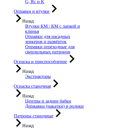
G, Rc и K
Оправки и втулки
Назад
Втулки КМ / КМ с лапкой и
клинья
Оправки для насадных
зенкеров и развёрток
Оправки переходные для
сверлильных патронов
Оснаска и приспособление
Назад
Экстракторы
Оснаска станочная
Назад
Центры и задние бабки
Державки (накатки) и ролики
Патроны станочные
Назад