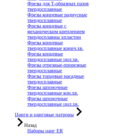
Фрезы для Т-образных пазов
твердосплавные
Фрезы концевые радиусные
твердосплавные
Фрезы концевые с
механическим креплением
твердосплавны хпластин
Фрезы концевые
твердосплавные конич.хв.
Фрезы концевые
твердосплавные цил.хв.
Фрезы отрезные-прорезные
твердосплавные
Фрезы торцевые насадные
твердосплавные
Фрезы шпоночные
твердосплавные кон.хв.
Фрезы шпоночные
твердосплавные цил.хв.
Цанги и цанговые патроны
Назад
Наборы цанг ER