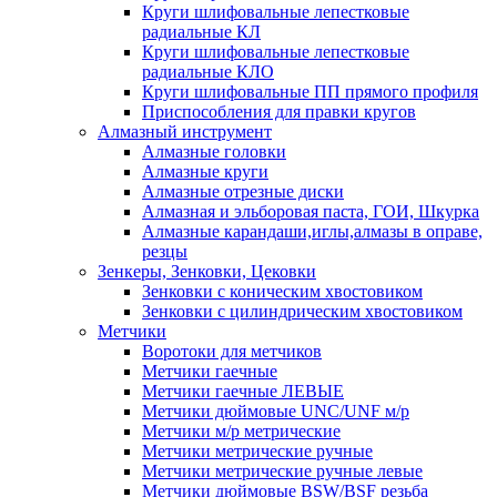
Круги шлифовальные лепестковые
радиальные КЛ
Круги шлифовальные лепестковые
радиальные КЛО
Круги шлифовальные ПП прямого профиля
Приспособления для правки кругов
Алмазный инструмент
Алмазные головки
Алмазные круги
Алмазные отрезные диски
Алмазная и эльборовая паста, ГОИ, Шкурка
Алмазные карандаши,иглы,алмазы в оправе,
резцы
Зенкеры, Зенковки, Цековки
Зенковки с коническим хвостовиком
Зенковки с цилиндрическим хвостовиком
Метчики
Воротоки для метчиков
Метчики гаечные
Метчики гаечные ЛЕВЫЕ
Метчики дюймовые UNC/UNF м/р
Метчики м/р метрические
Метчики метрические ручные
Метчики метрические ручные левые
Метчики дюймовые BSW/BSF резьба