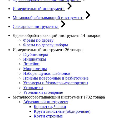
Измерительный инструмент
Металлообрабатывающий инструмент
Слесарные инструменты
Деревообрабатывающий инструмент
14 товаров
Фрезы по дереву
Фрезы по дереву наборы
Измерительный инструмент
26 товаров
Глубиномеры
Индикаторы
Линейки
Микрометры
Наборы щупов, шаблонов
Призмы поверочные и разметочные
Угломеры и Угломеры-траспортиры
Угольники
Угольники столярные
Металлообрабатывающий инструмент
1732 товара
Абразивный инструмент
Корщетки, Чашки
Круги зачистные (обдирочные)
Круги отрезные