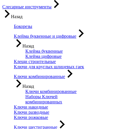
Слесарные инструменты
Назад
Бокорезы
Клейма буквенные и цифровые
Назад
Клейма буквенные
Клейма цифровые
Клещи строительные
Ключи для круглых шлицевых гаек
Ключи комбинированные
Назад
Ключи комбинированные
Наборы Ключей
комбинированных
Ключи накидные
Ключи разводные
Ключи рожковые
Ключи шестигранные