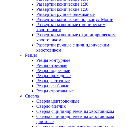
Развертки конические 1:30
Развертки конические 1:50
Развертки ручные разжимные
Развертки конические под конус Морзе
Развертки машинные с коническим
хвостовиком
Развертки машинные с цилиндрическим
хвостовиком
Развертки ручные с цилиндрическим
хвостовиком
Резцы
Резцы контурные
Резцы отрезные
Резцы подрезные
Резцы проходные
Резцы расточные
Резцы резьбовые
Резцы строгальные
Сверла
Сверла центровочные
Сверло-метчик
Сверла с цилиндрическим хвостовиком
Сверла с цилиндрическим хвостовиком
длинные
Сверла твердосплавные ц/х по металлу