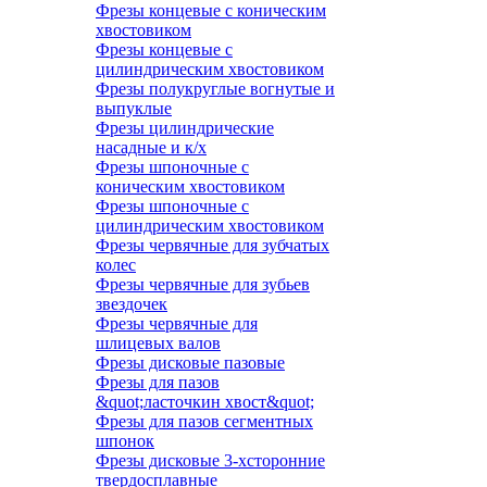
Фрезы концевые с коническим
хвостовиком
Фрезы концевые с
цилиндрическим хвостовиком
Фрезы полукруглые вогнутые и
выпуклые
Фрезы цилиндрические
насадные и к/х
Фрезы шпоночные с
коническим хвостовиком
Фрезы шпоночные с
цилиндрическим хвостовиком
Фрезы червячные для зубчатых
колес
Фрезы червячные для зубьев
звездочек
Фрезы червячные для
шлицевых валов
Фрезы дисковые пазовые
Фрезы для пазов
&quot;ласточкин хвост&quot;
Фрезы для пазов сегментных
шпонок
Фрезы дисковые 3-хсторонние
твердосплавные