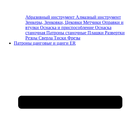
Абразивный инструмент
Алмазный инструмент
Зенкеры, Зенковки, Цековки
Метчики
Оправки и
втулки
Оснаска и приспособление
Оснаска
станочная
Патроны станочные
Плашки
Развертки
Резцы
Сверла
Тиски
Фрезы
Патроны цанговые и цанги ER