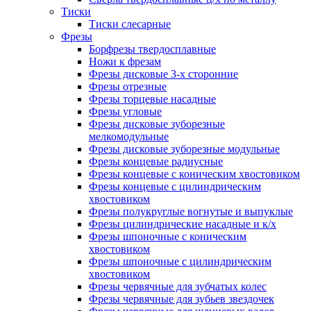
Тиски
Тиски слесарные
Фрезы
Борфрезы твердосплавные
Ножи к фрезам
Фрезы дисковые 3-х сторонние
Фрезы отрезные
Фрезы торцевые насадные
Фрезы угловые
Фрезы дисковые зуборезные
мелкомодульные
Фрезы дисковые зуборезные модульные
Фрезы концевые радиусные
Фрезы концевые с коническим хвостовиком
Фрезы концевые с цилиндрическим
хвостовиком
Фрезы полукруглые вогнутые и выпуклые
Фрезы цилиндрические насадные и к/х
Фрезы шпоночные с коническим
хвостовиком
Фрезы шпоночные с цилиндрическим
хвостовиком
Фрезы червячные для зубчатых колес
Фрезы червячные для зубьев звездочек