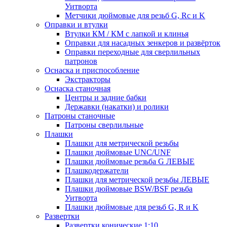
Уитворта
Метчики дюймовые для резьб G, Rc и K
Оправки и втулки
Втулки КМ / КМ с лапкой и клинья
Оправки для насадных зенкеров и развёрток
Оправки переходные для сверлильных
патронов
Оснаска и приспособление
Экстракторы
Оснаска станочная
Центры и задние бабки
Державки (накатки) и ролики
Патроны станочные
Патроны сверлильные
Плашки
Плашки для метрической резьбы
Плашки дюймовые UNC/UNF
Плашки дюймовые резьба G ЛЕВЫЕ
Плашкодержатели
Плашки для метрической резьбы ЛЕВЫЕ
Плашки дюймовые BSW/BSF резьба
Уитворта
Плашки дюймовые для резьб G, R и K
Развертки
Развертки конические 1:10