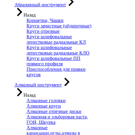
Абразивный инструмент
Назад
Корщетки, Чашки
Круги зачистные (обдирочные)
Круги отрезные
Круги шлифовальные
лепестковые радиальные КЛ
Круги шлифовальные
лепестковые радиальные КЛО
Круги шлифовальные ПП
прямого профиля
Приспособления для правки
кругов
Алмазный инструмент
Назад
Алмазные головки
Алмазные круги
Алмазные отрезные диски
Алмазная и эльборовая паста,
ГОИ, Шкурка
Алмазные
карандаши,иглы,алмазы в