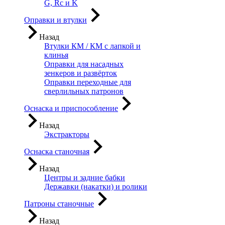
G, Rc и K
Оправки и втулки
Назад
Втулки КМ / КМ с лапкой и
клинья
Оправки для насадных
зенкеров и развёрток
Оправки переходные для
сверлильных патронов
Оснаска и приспособление
Назад
Экстракторы
Оснаска станочная
Назад
Центры и задние бабки
Державки (накатки) и ролики
Патроны станочные
Назад