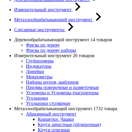
Измерительный инструмент
Металлообрабатывающий инструмент
Слесарные инструменты
Деревообрабатывающий инструмент
14 товаров
Фрезы по дереву
Фрезы по дереву наборы
Измерительный инструмент
26 товаров
Глубиномеры
Индикаторы
Линейки
Микрометры
Наборы щупов, шаблонов
Призмы поверочные и разметочные
Угломеры и Угломеры-траспортиры
Угольники
Угольники столярные
Металлообрабатывающий инструмент
1732 товара
Абразивный инструмент
Корщетки, Чашки
Круги зачистные (обдирочные)
Круги отрезные