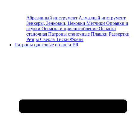
Абразивный инструмент
Алмазный инструмент
Зенкеры, Зенковки, Цековки
Метчики
Оправки и
втулки
Оснаска и приспособление
Оснаска
станочная
Патроны станочные
Плашки
Развертки
Резцы
Сверла
Тиски
Фрезы
Патроны цанговые и цанги ER