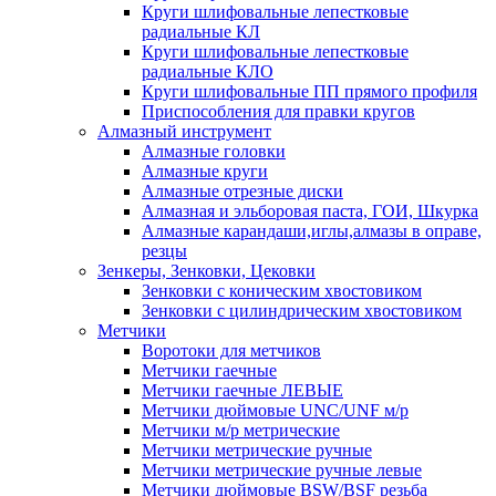
Круги шлифовальные лепестковые
радиальные КЛ
Круги шлифовальные лепестковые
радиальные КЛО
Круги шлифовальные ПП прямого профиля
Приспособления для правки кругов
Алмазный инструмент
Алмазные головки
Алмазные круги
Алмазные отрезные диски
Алмазная и эльборовая паста, ГОИ, Шкурка
Алмазные карандаши,иглы,алмазы в оправе,
резцы
Зенкеры, Зенковки, Цековки
Зенковки с коническим хвостовиком
Зенковки с цилиндрическим хвостовиком
Метчики
Воротоки для метчиков
Метчики гаечные
Метчики гаечные ЛЕВЫЕ
Метчики дюймовые UNC/UNF м/р
Метчики м/р метрические
Метчики метрические ручные
Метчики метрические ручные левые
Метчики дюймовые BSW/BSF резьба