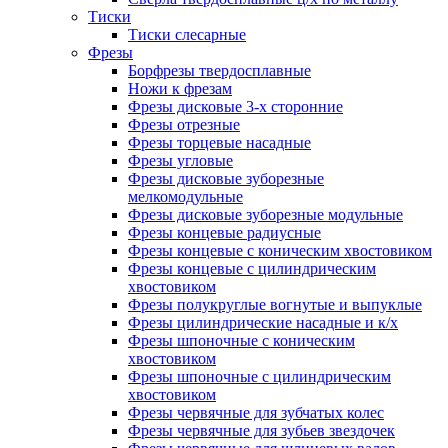
Тиски
Тиски слесарные
Фрезы
Борфрезы твердосплавные
Ножи к фрезам
Фрезы дисковые 3-х сторонние
Фрезы отрезные
Фрезы торцевые насадные
Фрезы угловые
Фрезы дисковые зуборезные
мелкомодульные
Фрезы дисковые зуборезные модульные
Фрезы концевые радиусные
Фрезы концевые с коническим хвостовиком
Фрезы концевые с цилиндрическим
хвостовиком
Фрезы полукруглые вогнутые и выпуклые
Фрезы цилиндрические насадные и к/х
Фрезы шпоночные с коническим
хвостовиком
Фрезы шпоночные с цилиндрическим
хвостовиком
Фрезы червячные для зубчатых колес
Фрезы червячные для зубьев звездочек