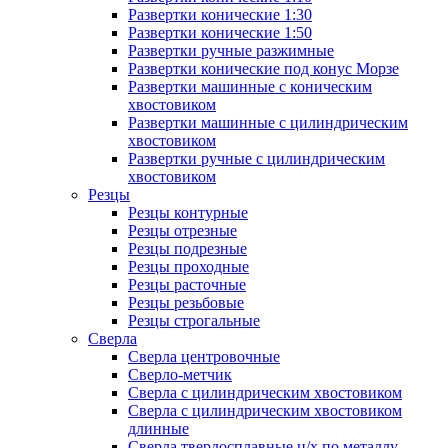
Развертки конические 1:30
Развертки конические 1:50
Развертки ручные разжимные
Развертки конические под конус Морзе
Развертки машинные с коническим
хвостовиком
Развертки машинные с цилиндрическим
хвостовиком
Развертки ручные с цилиндрическим
хвостовиком
Резцы
Резцы контурные
Резцы отрезные
Резцы подрезные
Резцы проходные
Резцы расточные
Резцы резьбовые
Резцы строгальные
Сверла
Сверла центровочные
Сверло-метчик
Сверла с цилиндрическим хвостовиком
Сверла с цилиндрическим хвостовиком
длинные
Сверла твердосплавные ц/х по металлу