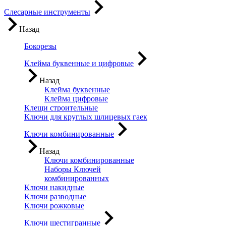
Слесарные инструменты
Назад
Бокорезы
Клейма буквенные и цифровые
Назад
Клейма буквенные
Клейма цифровые
Клещи строительные
Ключи для круглых шлицевых гаек
Ключи комбинированные
Назад
Ключи комбинированные
Наборы Ключей
комбинированных
Ключи накидные
Ключи разводные
Ключи рожковые
Ключи шестигранные