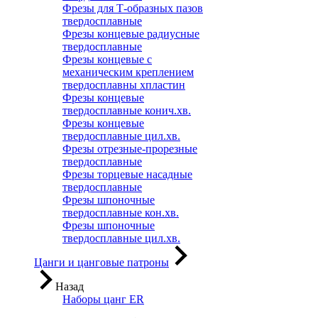
Фрезы для Т-образных пазов
твердосплавные
Фрезы концевые радиусные
твердосплавные
Фрезы концевые с
механическим креплением
твердосплавны хпластин
Фрезы концевые
твердосплавные конич.хв.
Фрезы концевые
твердосплавные цил.хв.
Фрезы отрезные-прорезные
твердосплавные
Фрезы торцевые насадные
твердосплавные
Фрезы шпоночные
твердосплавные кон.хв.
Фрезы шпоночные
твердосплавные цил.хв.
Цанги и цанговые патроны
Назад
Наборы цанг ER