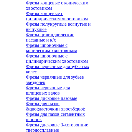
Фрезы концевые с коническим
хвостовиком
Фрезы концевые с
цилиндрическим хвостовиком
Фрезы полукруглые вогнутые и
выпуклые
Фрезы цилиндрические
насадные и к/х
Фрезы шпоночные с
коническим хвостовиком
Фрезы шпоночные с
цилиндрическим хвостовиком
Фрезы червячные для зубчатых
колес
Фрезы червячные для зубьев
звездочек
Фрезы червячные для
шлицевых валов
Фрезы дисковые пазовые
Фрезы для пазов
&quot;ласточкин хвост&quot;
Фрезы для пазов сегментных
шпонок
Фрезы дисковые 3-хсторонние
твердосплавные