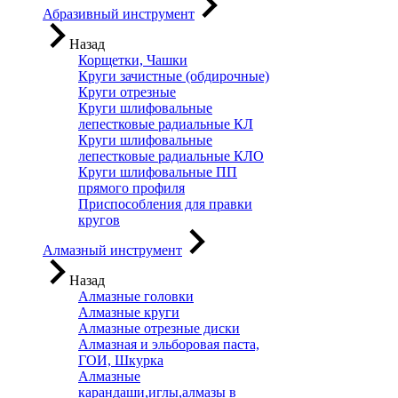
Абразивный инструмент
Назад
Корщетки, Чашки
Круги зачистные (обдирочные)
Круги отрезные
Круги шлифовальные
лепестковые радиальные КЛ
Круги шлифовальные
лепестковые радиальные КЛО
Круги шлифовальные ПП
прямого профиля
Приспособления для правки
кругов
Алмазный инструмент
Назад
Алмазные головки
Алмазные круги
Алмазные отрезные диски
Алмазная и эльборовая паста,
ГОИ, Шкурка
Алмазные
карандаши,иглы,алмазы в