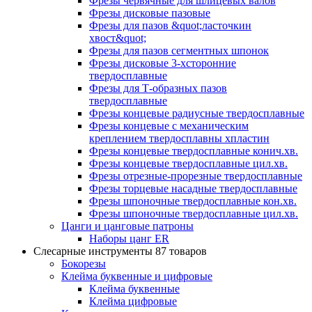
Фрезы червячные для шлицевых валов
Фрезы дисковые пазовые
Фрезы для пазов &quot;ласточкин
хвост&quot;
Фрезы для пазов сегментных шпонок
Фрезы дисковые 3-хсторонние
твердосплавные
Фрезы для Т-образных пазов
твердосплавные
Фрезы концевые радиусные твердосплавные
Фрезы концевые с механическим
креплением твердосплавны хпластин
Фрезы концевые твердосплавные конич.хв.
Фрезы концевые твердосплавные цил.хв.
Фрезы отрезные-прорезные твердосплавные
Фрезы торцевые насадные твердосплавные
Фрезы шпоночные твердосплавные кон.хв.
Фрезы шпоночные твердосплавные цил.хв.
Цанги и цанговые патроны
Наборы цанг ER
Слесарные инструменты
87 товаров
Бокорезы
Клейма буквенные и цифровые
Клейма буквенные
Клейма цифровые