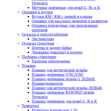
Уитворта
Метчики дюймовые для резьб G, Rc и K
Оправки и втулки
Втулки КМ / КМ с лапкой и клинья
Оправки для насадных зенкеров и развёрток
Оправки переходные для сверлильных
патронов
Оснаска и приспособление
Экстракторы
Оснаска станочная
Центры и задние бабки
Державки (накатки) и ролики
Патроны станочные
Патроны сверлильные
Плашки
Плашки для метрической резьбы
Плашки дюймовые UNC/UNF
Плашки дюймовые резьба G ЛЕВЫЕ
Плашкодержатели
Плашки для метрической резьбы ЛЕВЫЕ
Плашки дюймовые BSW/BSF резьба
Уитворта
Плашки дюймовые для резьб G, R и K
Развертки
Развертки конические 1:10