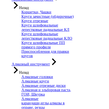
Назад
Корщетки, Чашки
Круги зачистные (обдирочные)
Круги отрезные
Круги шлифовальные
лепестковые радиальные КЛ
Круги шлифовальные
лепестковые радиальные КЛО
Круги шлифовальные ПП
прямого профиля
Приспособления для правки
кругов
Алмазный инструмент
Назад
Алмазные головки
Алмазные круги
Алмазные отрезные диски
Алмазная и эльборовая паста,
ГОИ, Шкурка
Алмазные
карандаши,иглы,алмазы в
оправе, резцы