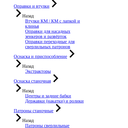
Оправки и втулки
Назад
Втулки КМ / КМ с лапкой и
клинья
Оправки для насадных
зенкеров и развёрток
Оправки переходные для
сверлильных патронов
Оснаска и приспособление
Назад
Экстракторы
Оснаска станочная
Назад
Центры и задние бабки
Державки (накатки) и ролики
Патроны станочные
Назад
Патроны сверлильные