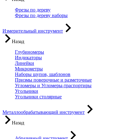
Фрезы по дереву
Фрезы по дереву наборы
Измерительный инструмент
Назад
Глубиномеры
Индикаторы
Линейки
Микрометры
Наборы щупов, шаблонов
Призмы поверочные и разметочные
Угломеры и Угломеры-траспортиры
Угольники
Угольники столярные
Металлообрабатывающий инструмент
Назад
Абразивный инструмент