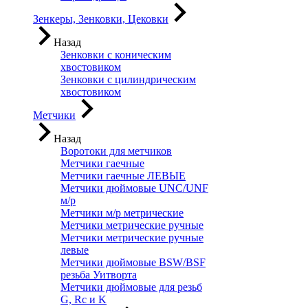
Зенкеры, Зенковки, Цековки
Назад
Зенковки с коническим
хвостовиком
Зенковки с цилиндрическим
хвостовиком
Метчики
Назад
Воротоки для метчиков
Метчики гаечные
Метчики гаечные ЛЕВЫЕ
Метчики дюймовые UNC/UNF
м/р
Метчики м/р метрические
Метчики метрические ручные
Метчики метрические ручные
левые
Метчики дюймовые BSW/BSF
резьба Уитворта
Метчики дюймовые для резьб
G, Rc и K