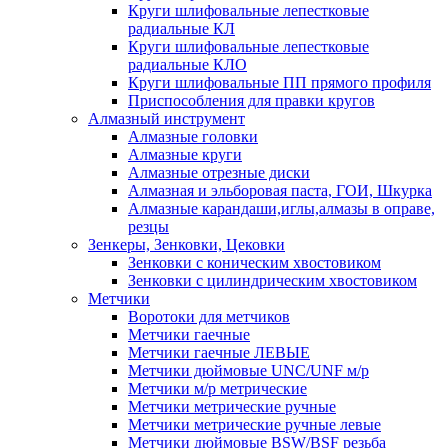
Круги шлифовальные лепестковые
радиальные КЛ
Круги шлифовальные лепестковые
радиальные КЛО
Круги шлифовальные ПП прямого профиля
Приспособления для правки кругов
Алмазный инструмент
Алмазные головки
Алмазные круги
Алмазные отрезные диски
Алмазная и эльборовая паста, ГОИ, Шкурка
Алмазные карандаши,иглы,алмазы в оправе,
резцы
Зенкеры, Зенковки, Цековки
Зенковки с коническим хвостовиком
Зенковки с цилиндрическим хвостовиком
Метчики
Воротоки для метчиков
Метчики гаечные
Метчики гаечные ЛЕВЫЕ
Метчики дюймовые UNC/UNF м/р
Метчики м/р метрические
Метчики метрические ручные
Метчики метрические ручные левые
Метчики дюймовые BSW/BSF резьба