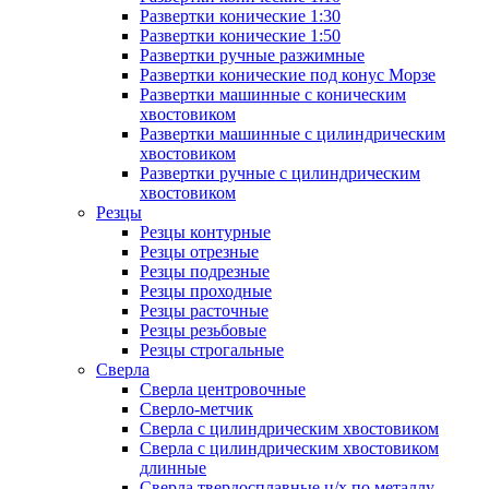
Развертки конические 1:30
Развертки конические 1:50
Развертки ручные разжимные
Развертки конические под конус Морзе
Развертки машинные с коническим
хвостовиком
Развертки машинные с цилиндрическим
хвостовиком
Развертки ручные с цилиндрическим
хвостовиком
Резцы
Резцы контурные
Резцы отрезные
Резцы подрезные
Резцы проходные
Резцы расточные
Резцы резьбовые
Резцы строгальные
Сверла
Сверла центровочные
Сверло-метчик
Сверла с цилиндрическим хвостовиком
Сверла с цилиндрическим хвостовиком
длинные
Сверла твердосплавные ц/х по металлу