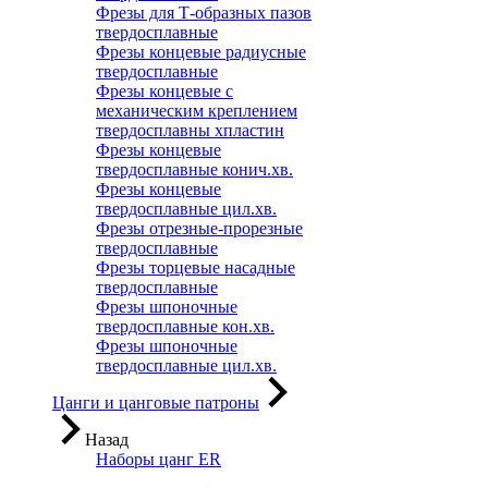
Фрезы для Т-образных пазов
твердосплавные
Фрезы концевые радиусные
твердосплавные
Фрезы концевые с
механическим креплением
твердосплавны хпластин
Фрезы концевые
твердосплавные конич.хв.
Фрезы концевые
твердосплавные цил.хв.
Фрезы отрезные-прорезные
твердосплавные
Фрезы торцевые насадные
твердосплавные
Фрезы шпоночные
твердосплавные кон.хв.
Фрезы шпоночные
твердосплавные цил.хв.
Цанги и цанговые патроны
Назад
Наборы цанг ER