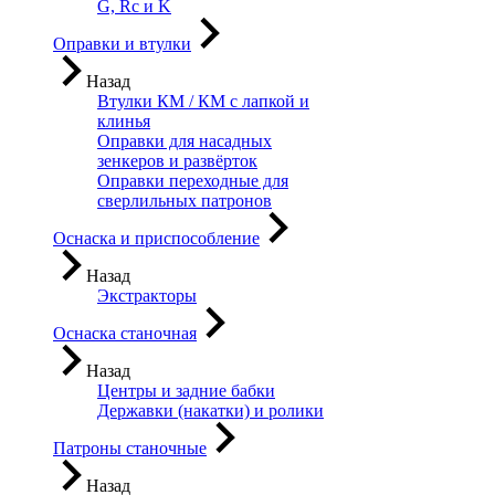
G, Rc и K
Оправки и втулки
Назад
Втулки КМ / КМ с лапкой и
клинья
Оправки для насадных
зенкеров и развёрток
Оправки переходные для
сверлильных патронов
Оснаска и приспособление
Назад
Экстракторы
Оснаска станочная
Назад
Центры и задние бабки
Державки (накатки) и ролики
Патроны станочные
Назад