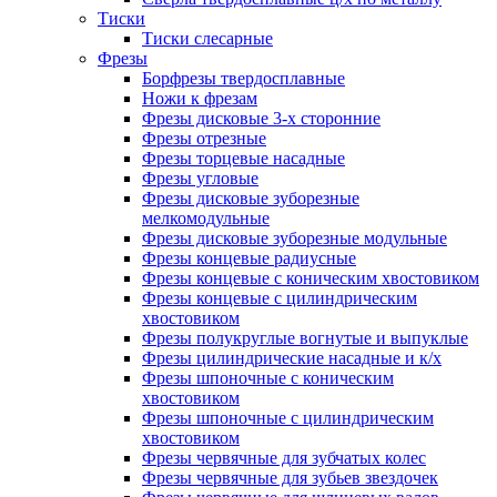
Тиски
Тиски слесарные
Фрезы
Борфрезы твердосплавные
Ножи к фрезам
Фрезы дисковые 3-х сторонние
Фрезы отрезные
Фрезы торцевые насадные
Фрезы угловые
Фрезы дисковые зуборезные
мелкомодульные
Фрезы дисковые зуборезные модульные
Фрезы концевые радиусные
Фрезы концевые с коническим хвостовиком
Фрезы концевые с цилиндрическим
хвостовиком
Фрезы полукруглые вогнутые и выпуклые
Фрезы цилиндрические насадные и к/х
Фрезы шпоночные с коническим
хвостовиком
Фрезы шпоночные с цилиндрическим
хвостовиком
Фрезы червячные для зубчатых колес
Фрезы червячные для зубьев звездочек