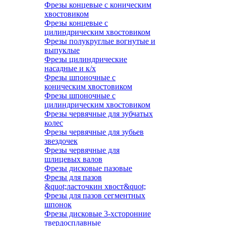
Фрезы концевые с коническим
хвостовиком
Фрезы концевые с
цилиндрическим хвостовиком
Фрезы полукруглые вогнутые и
выпуклые
Фрезы цилиндрические
насадные и к/х
Фрезы шпоночные с
коническим хвостовиком
Фрезы шпоночные с
цилиндрическим хвостовиком
Фрезы червячные для зубчатых
колес
Фрезы червячные для зубьев
звездочек
Фрезы червячные для
шлицевых валов
Фрезы дисковые пазовые
Фрезы для пазов
&quot;ласточкин хвост&quot;
Фрезы для пазов сегментных
шпонок
Фрезы дисковые 3-хсторонние
твердосплавные