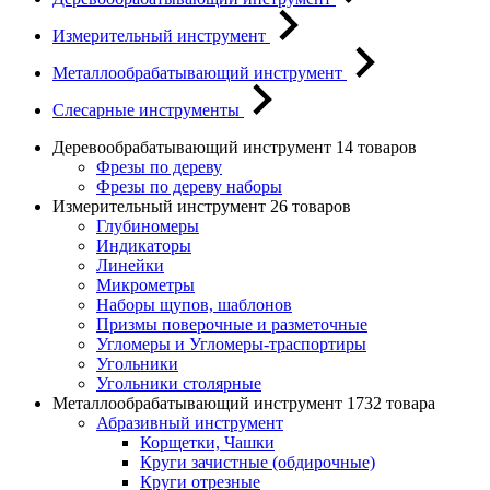
Измерительный инструмент
Металлообрабатывающий инструмент
Слесарные инструменты
Деревообрабатывающий инструмент
14 товаров
Фрезы по дереву
Фрезы по дереву наборы
Измерительный инструмент
26 товаров
Глубиномеры
Индикаторы
Линейки
Микрометры
Наборы щупов, шаблонов
Призмы поверочные и разметочные
Угломеры и Угломеры-траспортиры
Угольники
Угольники столярные
Металлообрабатывающий инструмент
1732 товара
Абразивный инструмент
Корщетки, Чашки
Круги зачистные (обдирочные)
Круги отрезные