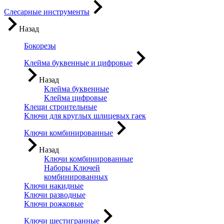
Слесарные инструменты
Назад
Бокорезы
Клейма буквенные и цифровые
Назад
Клейма буквенные
Клейма цифровые
Клещи строительные
Ключи для круглых шлицевых гаек
Ключи комбинированные
Назад
Ключи комбинированные
Наборы Ключей
комбинированных
Ключи накидные
Ключи разводные
Ключи рожковые
Ключи шестигранные