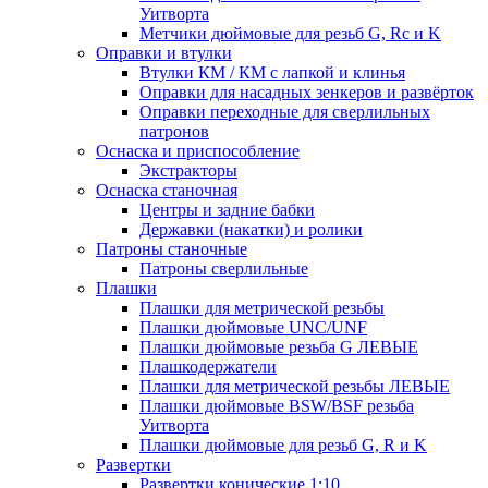
Уитворта
Метчики дюймовые для резьб G, Rc и K
Оправки и втулки
Втулки КМ / КМ с лапкой и клинья
Оправки для насадных зенкеров и развёрток
Оправки переходные для сверлильных
патронов
Оснаска и приспособление
Экстракторы
Оснаска станочная
Центры и задние бабки
Державки (накатки) и ролики
Патроны станочные
Патроны сверлильные
Плашки
Плашки для метрической резьбы
Плашки дюймовые UNC/UNF
Плашки дюймовые резьба G ЛЕВЫЕ
Плашкодержатели
Плашки для метрической резьбы ЛЕВЫЕ
Плашки дюймовые BSW/BSF резьба
Уитворта
Плашки дюймовые для резьб G, R и K
Развертки
Развертки конические 1:10