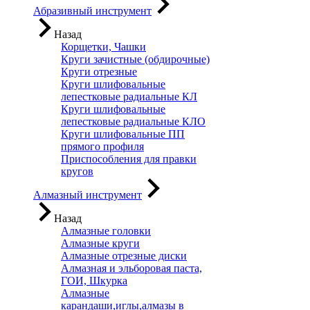
Абразивный инструмент
Назад
Корщетки, Чашки
Круги зачистные (обдирочные)
Круги отрезные
Круги шлифовальные
лепестковые радиальные КЛ
Круги шлифовальные
лепестковые радиальные КЛО
Круги шлифовальные ПП
прямого профиля
Приспособления для правки
кругов
Алмазный инструмент
Назад
Алмазные головки
Алмазные круги
Алмазные отрезные диски
Алмазная и эльборовая паста,
ГОИ, Шкурка
Алмазные
карандаши,иглы,алмазы в