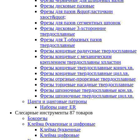
Фрезы червячные для шлицевых валов
Фрезы дисковые пазовые
Фрезы для пазов &quot;ласточкин
хвост&quot;
Фрезы для пазов сегментных шпонок
Фрезы дисковые 3-хсторонние
твердосплавные
Фрезы для Т-образных пазов
твердосплавные
Фрезы концевые радиусные твердосплавные
Фрезы концевые с механическим
креплением твердосплавны хпластин
Фрезы концевые твердосплавные конич.хв.
Фрезы концевые твердосплавные цил.хв.
Фрезы отрезные-прорезные твердосплавные
Фрезы торцевые насадные твердосплавные
Фрезы шпоночные твердосплавные кон.хв.
Фрезы шпоночные твердосплавные цил.хв.
Цанги и цанговые патроны
Наборы цанг ER
Слесарные инструменты
87 товаров
Бокорезы
Клейма буквенные и цифровые
Клейма буквенные
Клейма цифровые