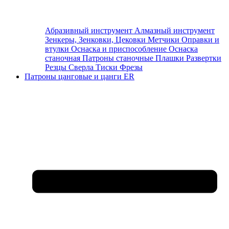
Абразивный инструмент
Алмазный инструмент
Зенкеры, Зенковки, Цековки
Метчики
Оправки и
втулки
Оснаска и приспособление
Оснаска
станочная
Патроны станочные
Плашки
Развертки
Резцы
Сверла
Тиски
Фрезы
Патроны цанговые и цанги ER