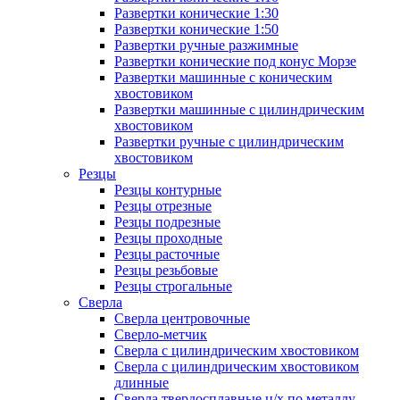
Развертки конические 1:30
Развертки конические 1:50
Развертки ручные разжимные
Развертки конические под конус Морзе
Развертки машинные с коническим
хвостовиком
Развертки машинные с цилиндрическим
хвостовиком
Развертки ручные с цилиндрическим
хвостовиком
Резцы
Резцы контурные
Резцы отрезные
Резцы подрезные
Резцы проходные
Резцы расточные
Резцы резьбовые
Резцы строгальные
Сверла
Сверла центровочные
Сверло-метчик
Сверла с цилиндрическим хвостовиком
Сверла с цилиндрическим хвостовиком
длинные
Сверла твердосплавные ц/х по металлу