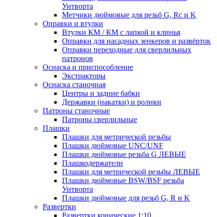
Уитворта
Метчики дюймовые для резьб G, Rc и K
Оправки и втулки
Втулки КМ / КМ с лапкой и клинья
Оправки для насадных зенкеров и развёрток
Оправки переходные для сверлильных
патронов
Оснаска и приспособление
Экстракторы
Оснаска станочная
Центры и задние бабки
Державки (накатки) и ролики
Патроны станочные
Патроны сверлильные
Плашки
Плашки для метрической резьбы
Плашки дюймовые UNC/UNF
Плашки дюймовые резьба G ЛЕВЫЕ
Плашкодержатели
Плашки для метрической резьбы ЛЕВЫЕ
Плашки дюймовые BSW/BSF резьба
Уитворта
Плашки дюймовые для резьб G, R и K
Развертки
Развертки конические 1:10