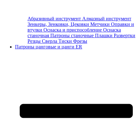
Абразивный инструмент
Алмазный инструмент
Зенкеры, Зенковки, Цековки
Метчики
Оправки и
втулки
Оснаска и приспособление
Оснаска
станочная
Патроны станочные
Плашки
Развертки
Резцы
Сверла
Тиски
Фрезы
Патроны цанговые и цанги ER