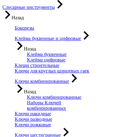
Слесарные инструменты
Назад
Бокорезы
Клейма буквенные и цифровые
Назад
Клейма буквенные
Клейма цифровые
Клещи строительные
Ключи для круглых шлицевых гаек
Ключи комбинированные
Назад
Ключи комбинированные
Наборы Ключей
комбинированных
Ключи накидные
Ключи разводные
Ключи рожковые
Ключи шестигранные