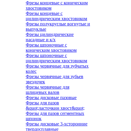
Фрезы концевые с коническим
хвостовиком
Фрезы концевые с
цилиндрическим хвостовиком
Фрезы полукруглые вогнутые и
выпуклые
Фрезы цилиндрические
насадные и к/х
Фрезы шпоночные с
коническим хвостовиком
Фрезы шпоночные с
цилиндрическим хвостовиком
Фрезы червячные для зубчатых
колес
Фрезы червячные для зубьев
звездочек
Фрезы червячные для
шлицевых валов
Фрезы дисковые пазовые
Фрезы для пазов
&quot;ласточкин хвост&quot;
Фрезы для пазов сегментных
шпонок
Фрезы дисковые 3-хсторонние
твердосплавные