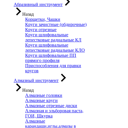
Абразивный инструмент
Назад
Корщетки, Чашки
Круги зачистные (обдирочные)
Круги отрезные
Круги шлифовальные
лепестковые радиальные КЛ
Круги шлифовальные
лепестковые радиальные КЛО
Круги шлифовальные ПП
прямого профиля
Приспособления для правки
кругов
Алмазный инструмент
Назад
Алмазные головки
Алмазные круги
Алмазные отрезные диски
Алмазная и эльборовая паста,
ГОИ, Шкурка
Алмазные
карандаши,иглы,алмазы в