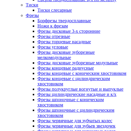
Тиски
Тиски слесарные
Фрезы
Борфрезы твердосплавные
Ножи к фрезам
Фрезы дисковые 3-х сторонние
Фрезы отрезные
Фрезы торцевые насадные
Фрезы угловые
Фрезы дисковые зуборезные
мелкомодульные
Фрезы дисковые зуборезные модульные
Фрезы концевые радиусные
Фрезы концевые с коническим хвостовиком
Фрезы концевые с цилиндрическим
хвостовиком
Фрезы полукруглые вогнутые и выпуклые
Фрезы цилиндрические насадные и к/х
Фрезы шпоночные с коническим
хвостовиком
Фрезы шпоночные с цилиндрическим
хвостовиком
Фрезы червячные для зубчатых колес
Фрезы червячные для зубьев звездочек