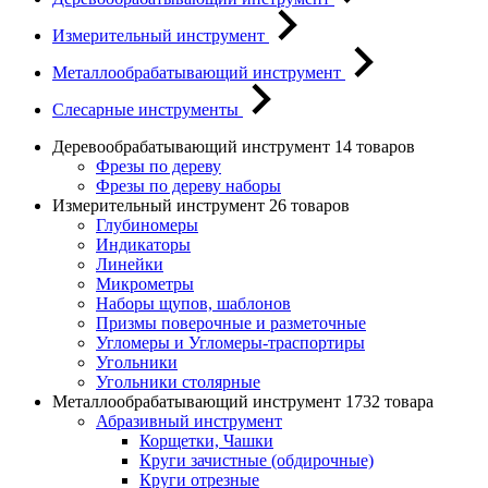
Измерительный инструмент
Металлообрабатывающий инструмент
Слесарные инструменты
Деревообрабатывающий инструмент
14 товаров
Фрезы по дереву
Фрезы по дереву наборы
Измерительный инструмент
26 товаров
Глубиномеры
Индикаторы
Линейки
Микрометры
Наборы щупов, шаблонов
Призмы поверочные и разметочные
Угломеры и Угломеры-траспортиры
Угольники
Угольники столярные
Металлообрабатывающий инструмент
1732 товара
Абразивный инструмент
Корщетки, Чашки
Круги зачистные (обдирочные)
Круги отрезные