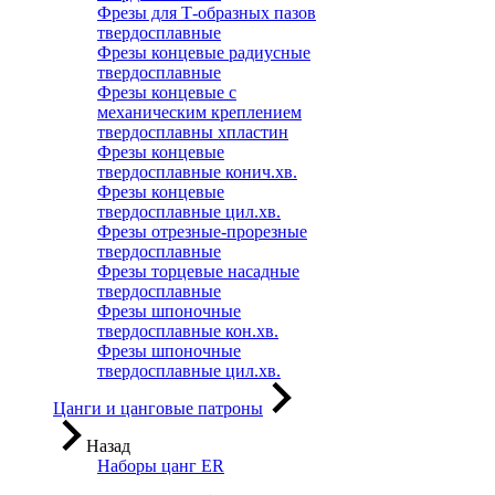
Фрезы для Т-образных пазов
твердосплавные
Фрезы концевые радиусные
твердосплавные
Фрезы концевые с
механическим креплением
твердосплавны хпластин
Фрезы концевые
твердосплавные конич.хв.
Фрезы концевые
твердосплавные цил.хв.
Фрезы отрезные-прорезные
твердосплавные
Фрезы торцевые насадные
твердосплавные
Фрезы шпоночные
твердосплавные кон.хв.
Фрезы шпоночные
твердосплавные цил.хв.
Цанги и цанговые патроны
Назад
Наборы цанг ER