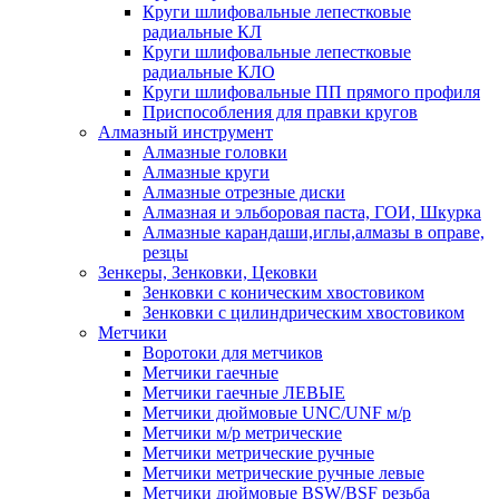
Круги шлифовальные лепестковые
радиальные КЛ
Круги шлифовальные лепестковые
радиальные КЛО
Круги шлифовальные ПП прямого профиля
Приспособления для правки кругов
Алмазный инструмент
Алмазные головки
Алмазные круги
Алмазные отрезные диски
Алмазная и эльборовая паста, ГОИ, Шкурка
Алмазные карандаши,иглы,алмазы в оправе,
резцы
Зенкеры, Зенковки, Цековки
Зенковки с коническим хвостовиком
Зенковки с цилиндрическим хвостовиком
Метчики
Воротоки для метчиков
Метчики гаечные
Метчики гаечные ЛЕВЫЕ
Метчики дюймовые UNC/UNF м/р
Метчики м/р метрические
Метчики метрические ручные
Метчики метрические ручные левые
Метчики дюймовые BSW/BSF резьба