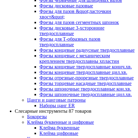
Фрезы червячные для шлицевых валов
Фрезы дисковые пазовые
Фрезы для пазов &quot;ласточкин
хвост&quot;
Фрезы для пазов сегментных шпонок
Фрезы дисковые 3-хсторонние
твердосплавные
Фрезы для Т-образных пазов
твердосплавные
Фрезы концевые радиусные твердосплавные
Фрезы концевые с механическим
креплением твердосплавны хпластин
Фрезы концевые твердосплавные конич.хв.
Фрезы концевые твердосплавные цил.хв.
Фрезы отрезные-прорезные твердосплавные
Фрезы торцевые насадные твердосплавные
Фрезы шпоночные твердосплавные кон.хв.
Фрезы шпоночные твердосплавные цил.хв.
Цанги и цанговые патроны
Наборы цанг ER
Слесарные инструменты
87 товаров
Бокорезы
Клейма буквенные и цифровые
Клейма буквенные
Клейма цифровые