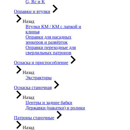
G, Rc и K
Оправки и втулки
Назад
Втулки КМ / КМ с лапкой и
клинья
Оправки для насадных
зенкеров и развёрток
Оправки переходные для
сверлильных патронов
Оснаска и приспособление
Назад
Экстракторы
Оснаска станочная
Назад
Центры и задние бабки
Державки (накатки) и ролики
Патроны станочные
Назад