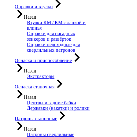
Оправки и втулки
Назад
Втулки КМ / КМ с лапкой и
клинья
Оправки для насадных
зенкеров и развёрток
Оправки переходные для
сверлильных патронов
Оснаска и приспособление
Назад
Экстракторы
Оснаска станочная
Назад
Центры и задние бабки
Державки (накатки) и ролики
Патроны станочные
Назад
Патроны сверлильные