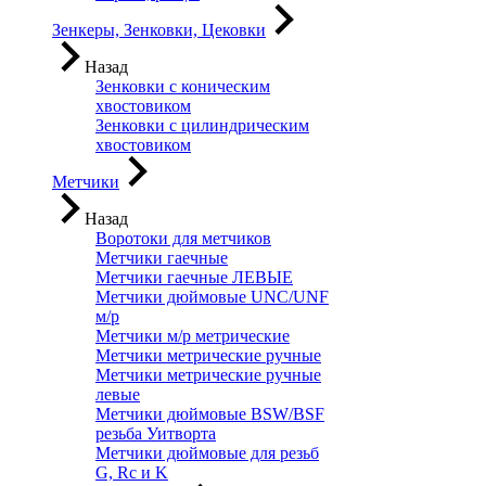
Зенкеры, Зенковки, Цековки
Назад
Зенковки с коническим
хвостовиком
Зенковки с цилиндрическим
хвостовиком
Метчики
Назад
Воротоки для метчиков
Метчики гаечные
Метчики гаечные ЛЕВЫЕ
Метчики дюймовые UNC/UNF
м/р
Метчики м/р метрические
Метчики метрические ручные
Метчики метрические ручные
левые
Метчики дюймовые BSW/BSF
резьба Уитворта
Метчики дюймовые для резьб
G, Rc и K