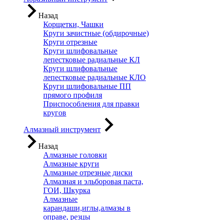
Назад
Корщетки, Чашки
Круги зачистные (обдирочные)
Круги отрезные
Круги шлифовальные
лепестковые радиальные КЛ
Круги шлифовальные
лепестковые радиальные КЛО
Круги шлифовальные ПП
прямого профиля
Приспособления для правки
кругов
Алмазный инструмент
Назад
Алмазные головки
Алмазные круги
Алмазные отрезные диски
Алмазная и эльборовая паста,
ГОИ, Шкурка
Алмазные
карандаши,иглы,алмазы в
оправе, резцы