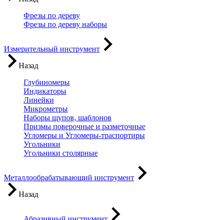
Фрезы по дереву
Фрезы по дереву наборы
Измерительный инструмент
Назад
Глубиномеры
Индикаторы
Линейки
Микрометры
Наборы щупов, шаблонов
Призмы поверочные и разметочные
Угломеры и Угломеры-траспортиры
Угольники
Угольники столярные
Металлообрабатывающий инструмент
Назад
Абразивный инструмент