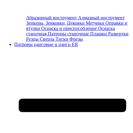
Абразивный инструмент
Алмазный инструмент
Зенкеры, Зенковки, Цековки
Метчики
Оправки и
втулки
Оснаска и приспособление
Оснаска
станочная
Патроны станочные
Плашки
Развертки
Резцы
Сверла
Тиски
Фрезы
Патроны цанговые и цанги ER