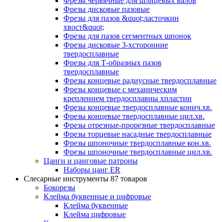
Фрезы червячные для шлицевых валов
Фрезы дисковые пазовые
Фрезы для пазов &quot;ласточкин
хвост&quot;
Фрезы для пазов сегментных шпонок
Фрезы дисковые 3-хсторонние
твердосплавные
Фрезы для Т-образных пазов
твердосплавные
Фрезы концевые радиусные твердосплавные
Фрезы концевые с механическим
креплением твердосплавны хпластин
Фрезы концевые твердосплавные конич.хв.
Фрезы концевые твердосплавные цил.хв.
Фрезы отрезные-прорезные твердосплавные
Фрезы торцевые насадные твердосплавные
Фрезы шпоночные твердосплавные кон.хв.
Фрезы шпоночные твердосплавные цил.хв.
Цанги и цанговые патроны
Наборы цанг ER
Слесарные инструменты
87 товаров
Бокорезы
Клейма буквенные и цифровые
Клейма буквенные
Клейма цифровые