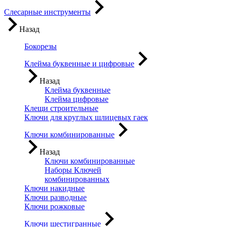
Слесарные инструменты
Назад
Бокорезы
Клейма буквенные и цифровые
Назад
Клейма буквенные
Клейма цифровые
Клещи строительные
Ключи для круглых шлицевых гаек
Ключи комбинированные
Назад
Ключи комбинированные
Наборы Ключей
комбинированных
Ключи накидные
Ключи разводные
Ключи рожковые
Ключи шестигранные