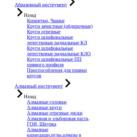
Абразивный инструмент
Назад
Корщетки, Чашки
Круги зачистные (обдирочные)
Круги отрезные
Круги шлифовальные
лепестковые радиальные КЛ
Круги шлифовальные
лепестковые радиальные КЛО
Круги шлифовальные ПП
прямого профиля
Приспособления для правки
кругов
Алмазный инструмент
Назад
Алмазные головки
Алмазные круги
Алмазные отрезные диски
Алмазная и эльборовая паста,
ГОИ, Шкурка
Алмазные
карандаши,иглы,алмазы в