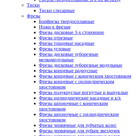
Тиски
Тиски слесарные
Фрезы
Борфрезы твердосплавные
Ножи к фрезам
Фрезы дисковые 3-х сторонние
Фрезы отрезные
Фрезы торцевые насадные
Фрезы угловые
Фрезы дисковые зуборезные
мелкомодульные
Фрезы дисковые зуборезные модульные
Фрезы концевые радиусные
Фрезы концевые с коническим хвостовиком
Фрезы концевые с цилиндрическим
хвостовиком
Фрезы полукруглые вогнутые и выпуклые
Фрезы цилиндрические насадные и к/х
Фрезы шпоночные с коническим
хвостовиком
Фрезы шпоночные с цилиндрическим
хвостовиком
Фрезы червячные для зубчатых колес
Фрезы червячные для зубьев звездочек