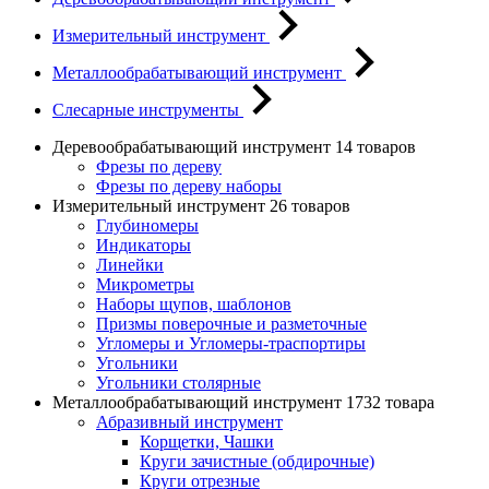
Измерительный инструмент
Металлообрабатывающий инструмент
Слесарные инструменты
Деревообрабатывающий инструмент
14 товаров
Фрезы по дереву
Фрезы по дереву наборы
Измерительный инструмент
26 товаров
Глубиномеры
Индикаторы
Линейки
Микрометры
Наборы щупов, шаблонов
Призмы поверочные и разметочные
Угломеры и Угломеры-траспортиры
Угольники
Угольники столярные
Металлообрабатывающий инструмент
1732 товара
Абразивный инструмент
Корщетки, Чашки
Круги зачистные (обдирочные)
Круги отрезные