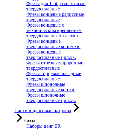
Фрезы для Т-образных пазов
твердосплавные
Фрезы концевые радиусные
твердосплавные
Фрезы концевые с
механическим креплением
твердосплавны хпластин
Фрезы концевые
твердосплавные конич.хв.
Фрезы концевые
твердосплавные цил.хв.
Фрезы отрезные-прорезные
твердосплавные
Фрезы торцевые насадные
твердосплавные
Фрезы шпоночные
твердосплавные кон.хв.
Фрезы шпоночные
твердосплавные цил.хв.
Цанги и цанговые патроны
Назад
Наборы цанг ER