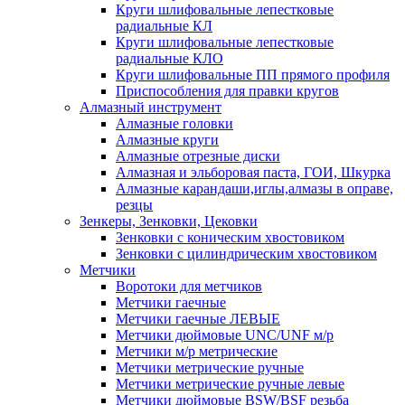
Круги шлифовальные лепестковые
радиальные КЛ
Круги шлифовальные лепестковые
радиальные КЛО
Круги шлифовальные ПП прямого профиля
Приспособления для правки кругов
Алмазный инструмент
Алмазные головки
Алмазные круги
Алмазные отрезные диски
Алмазная и эльборовая паста, ГОИ, Шкурка
Алмазные карандаши,иглы,алмазы в оправе,
резцы
Зенкеры, Зенковки, Цековки
Зенковки с коническим хвостовиком
Зенковки с цилиндрическим хвостовиком
Метчики
Воротоки для метчиков
Метчики гаечные
Метчики гаечные ЛЕВЫЕ
Метчики дюймовые UNC/UNF м/р
Метчики м/р метрические
Метчики метрические ручные
Метчики метрические ручные левые
Метчики дюймовые BSW/BSF резьба