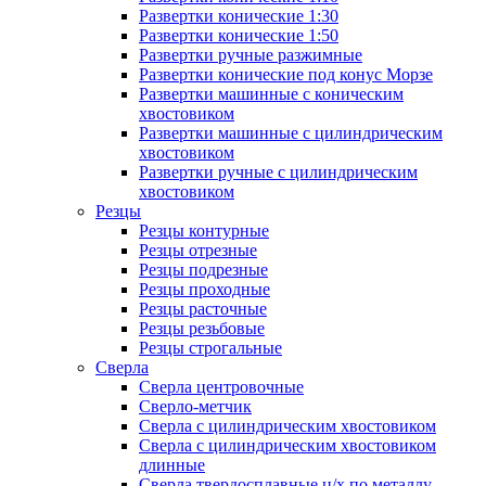
Развертки конические 1:30
Развертки конические 1:50
Развертки ручные разжимные
Развертки конические под конус Морзе
Развертки машинные с коническим
хвостовиком
Развертки машинные с цилиндрическим
хвостовиком
Развертки ручные с цилиндрическим
хвостовиком
Резцы
Резцы контурные
Резцы отрезные
Резцы подрезные
Резцы проходные
Резцы расточные
Резцы резьбовые
Резцы строгальные
Сверла
Сверла центровочные
Сверло-метчик
Сверла с цилиндрическим хвостовиком
Сверла с цилиндрическим хвостовиком
длинные
Сверла твердосплавные ц/х по металлу