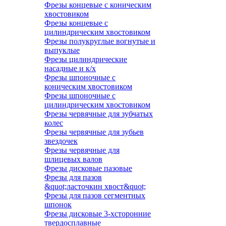
Фрезы концевые с коническим
хвостовиком
Фрезы концевые с
цилиндрическим хвостовиком
Фрезы полукруглые вогнутые и
выпуклые
Фрезы цилиндрические
насадные и к/х
Фрезы шпоночные с
коническим хвостовиком
Фрезы шпоночные с
цилиндрическим хвостовиком
Фрезы червячные для зубчатых
колес
Фрезы червячные для зубьев
звездочек
Фрезы червячные для
шлицевых валов
Фрезы дисковые пазовые
Фрезы для пазов
&quot;ласточкин хвост&quot;
Фрезы для пазов сегментных
шпонок
Фрезы дисковые 3-хсторонние
твердосплавные