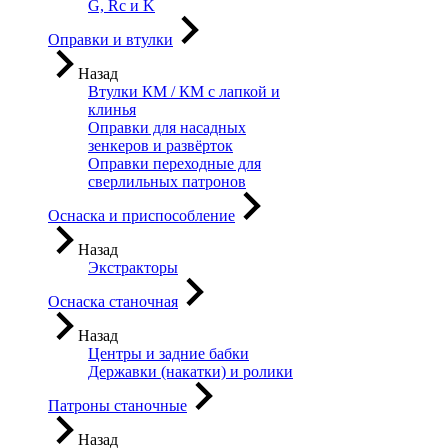
G, Rc и K
Оправки и втулки
Назад
Втулки КМ / КМ с лапкой и
клинья
Оправки для насадных
зенкеров и развёрток
Оправки переходные для
сверлильных патронов
Оснаска и приспособление
Назад
Экстракторы
Оснаска станочная
Назад
Центры и задние бабки
Державки (накатки) и ролики
Патроны станочные
Назад