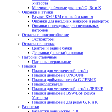
Уитворта
Метчики дюймовые для резьб G, Rc и K
Оправки и втулки
Втулки КМ / КМ с лапкой и клинья
Оправки для насадных зенкеров и развёрток
Оправки переходные для сверлильных
патронов
Оснаска и приспособление
Экстракторы
Оснаска станочная
Центры и задние бабки
Державки (накатки) и ролики
Патроны станочные
Патроны сверлильные
Плашки
Плашки для метрической резьбы
Плашки дюймовые UNC/UNF
Плашки дюймовые резьба G ЛЕВЫЕ
Плашкодержатели
Плашки для метрической резьбы ЛЕВЫЕ
Плашки дюймовые BSW/BSF резьба
Уитворта
Плашки дюймовые для резьб G, R и K
Развертки
Развертки конические 1:10