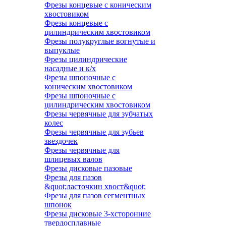
Фрезы концевые с коническим
хвостовиком
Фрезы концевые с
цилиндрическим хвостовиком
Фрезы полукруглые вогнутые и
выпуклые
Фрезы цилиндрические
насадные и к/х
Фрезы шпоночные с
коническим хвостовиком
Фрезы шпоночные с
цилиндрическим хвостовиком
Фрезы червячные для зубчатых
колес
Фрезы червячные для зубьев
звездочек
Фрезы червячные для
шлицевых валов
Фрезы дисковые пазовые
Фрезы для пазов
&quot;ласточкин хвост&quot;
Фрезы для пазов сегментных
шпонок
Фрезы дисковые 3-хсторонние
твердосплавные