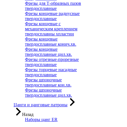
Фрезы для Т-образных пазов
твердосплавные
Фрезы концевые радиусные
твердосплавные
Фрезы концевые с
механическим креплением
твердосплавны хпластин
Фрезы концевые
твердосплавные конич.хв.
Фрезы концевые
твердосплавные цил.хв.
Фрезы отрезные-прорезные
твердосплавные
Фрезы торцевые насадные
твердосплавные
Фрезы шпоночные
твердосплавные кон.хв.
Фрезы шпоночные
твердосплавные цил.хв.
Цанги и цанговые патроны
Назад
Наборы цанг ER