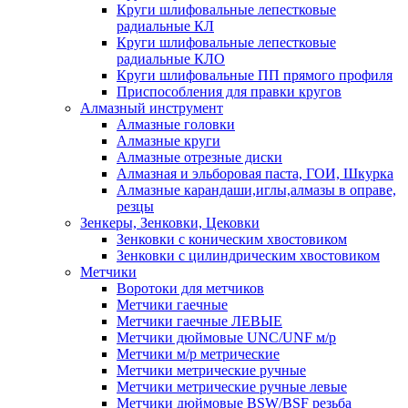
Круги шлифовальные лепестковые
радиальные КЛ
Круги шлифовальные лепестковые
радиальные КЛО
Круги шлифовальные ПП прямого профиля
Приспособления для правки кругов
Алмазный инструмент
Алмазные головки
Алмазные круги
Алмазные отрезные диски
Алмазная и эльборовая паста, ГОИ, Шкурка
Алмазные карандаши,иглы,алмазы в оправе,
резцы
Зенкеры, Зенковки, Цековки
Зенковки с коническим хвостовиком
Зенковки с цилиндрическим хвостовиком
Метчики
Воротоки для метчиков
Метчики гаечные
Метчики гаечные ЛЕВЫЕ
Метчики дюймовые UNC/UNF м/р
Метчики м/р метрические
Метчики метрические ручные
Метчики метрические ручные левые
Метчики дюймовые BSW/BSF резьба