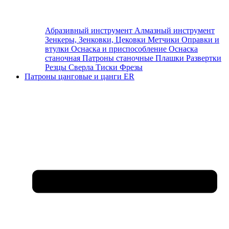
Абразивный инструмент
Алмазный инструмент
Зенкеры, Зенковки, Цековки
Метчики
Оправки и
втулки
Оснаска и приспособление
Оснаска
станочная
Патроны станочные
Плашки
Развертки
Резцы
Сверла
Тиски
Фрезы
Патроны цанговые и цанги ER