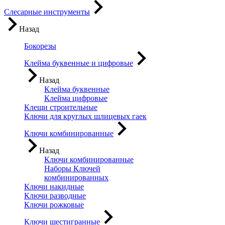
Слесарные инструменты
Назад
Бокорезы
Клейма буквенные и цифровые
Назад
Клейма буквенные
Клейма цифровые
Клещи строительные
Ключи для круглых шлицевых гаек
Ключи комбинированные
Назад
Ключи комбинированные
Наборы Ключей
комбинированных
Ключи накидные
Ключи разводные
Ключи рожковые
Ключи шестигранные