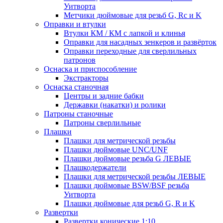
Уитворта
Метчики дюймовые для резьб G, Rc и K
Оправки и втулки
Втулки КМ / КМ с лапкой и клинья
Оправки для насадных зенкеров и развёрток
Оправки переходные для сверлильных
патронов
Оснаска и приспособление
Экстракторы
Оснаска станочная
Центры и задние бабки
Державки (накатки) и ролики
Патроны станочные
Патроны сверлильные
Плашки
Плашки для метрической резьбы
Плашки дюймовые UNC/UNF
Плашки дюймовые резьба G ЛЕВЫЕ
Плашкодержатели
Плашки для метрической резьбы ЛЕВЫЕ
Плашки дюймовые BSW/BSF резьба
Уитворта
Плашки дюймовые для резьб G, R и K
Развертки
Развертки конические 1:10