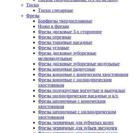
Тиски
Тиски слесарные
Фрезы
Борфрезы твердосплавные
Ножи к фрезам
Фрезы дисковые 3-х сторонние
Фрезы отрезные
Фрезы торцевые насадные
Фрезы угловые
Фрезы дисковые зуборезные
мелкомодульные
Фрезы дисковые зуборезные модульные
Фрезы концевые радиусные
Фрезы концевые с коническим хвостовиком
Фрезы концевые с цилиндрическим
хвостовиком
Фрезы полукруглые вогнутые и выпуклые
Фрезы цилиндрические насадные и к/х
Фрезы шпоночные с коническим
хвостовиком
Фрезы шпоночные с цилиндрическим
хвостовиком
Фрезы червячные для зубчатых колес
Фрезы червячные для зубьев звездочек