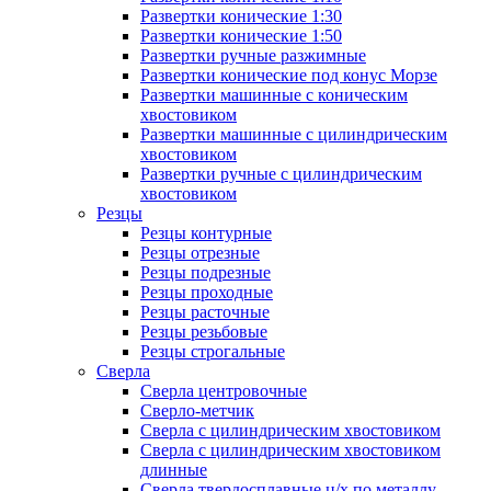
Развертки конические 1:30
Развертки конические 1:50
Развертки ручные разжимные
Развертки конические под конус Морзе
Развертки машинные с коническим
хвостовиком
Развертки машинные с цилиндрическим
хвостовиком
Развертки ручные с цилиндрическим
хвостовиком
Резцы
Резцы контурные
Резцы отрезные
Резцы подрезные
Резцы проходные
Резцы расточные
Резцы резьбовые
Резцы строгальные
Сверла
Сверла центровочные
Сверло-метчик
Сверла с цилиндрическим хвостовиком
Сверла с цилиндрическим хвостовиком
длинные
Сверла твердосплавные ц/х по металлу