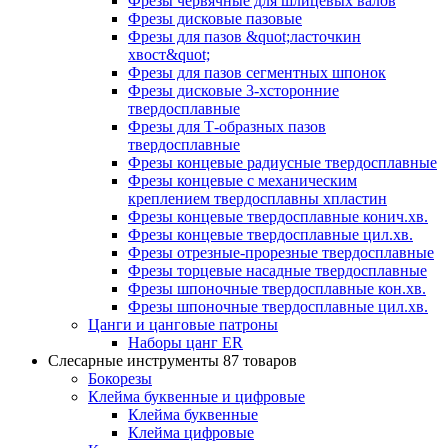
Фрезы червячные для шлицевых валов
Фрезы дисковые пазовые
Фрезы для пазов &quot;ласточкин
хвост&quot;
Фрезы для пазов сегментных шпонок
Фрезы дисковые 3-хсторонние
твердосплавные
Фрезы для Т-образных пазов
твердосплавные
Фрезы концевые радиусные твердосплавные
Фрезы концевые с механическим
креплением твердосплавны хпластин
Фрезы концевые твердосплавные конич.хв.
Фрезы концевые твердосплавные цил.хв.
Фрезы отрезные-прорезные твердосплавные
Фрезы торцевые насадные твердосплавные
Фрезы шпоночные твердосплавные кон.хв.
Фрезы шпоночные твердосплавные цил.хв.
Цанги и цанговые патроны
Наборы цанг ER
Слесарные инструменты
87 товаров
Бокорезы
Клейма буквенные и цифровые
Клейма буквенные
Клейма цифровые