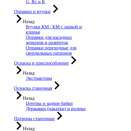
G, Rc и K
Оправки и втулки
Назад
Втулки КМ / КМ с лапкой и
клинья
Оправки для насадных
зенкеров и развёрток
Оправки переходные для
сверлильных патронов
Оснаска и приспособление
Назад
Экстракторы
Оснаска станочная
Назад
Центры и задние бабки
Державки (накатки) и ролики
Патроны станочные
Назад