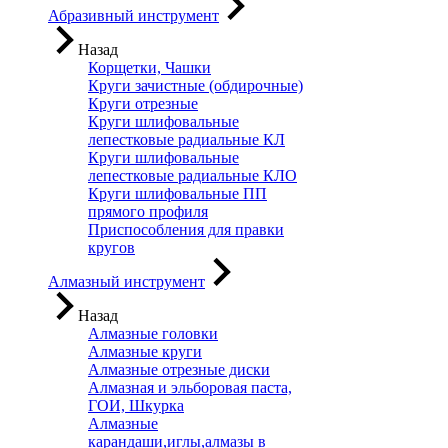
Абразивный инструмент
Назад
Корщетки, Чашки
Круги зачистные (обдирочные)
Круги отрезные
Круги шлифовальные
лепестковые радиальные КЛ
Круги шлифовальные
лепестковые радиальные КЛО
Круги шлифовальные ПП
прямого профиля
Приспособления для правки
кругов
Алмазный инструмент
Назад
Алмазные головки
Алмазные круги
Алмазные отрезные диски
Алмазная и эльборовая паста,
ГОИ, Шкурка
Алмазные
карандаши,иглы,алмазы в