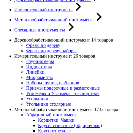
Измерительный инструмент
Металлообрабатывающий инструмент
Слесарные инструменты
Деревообрабатывающий инструмент
14 товаров
Фрезы по дереву
Фрезы по дереву наборы
Измерительный инструмент
26 товаров
Глубиномеры
Индикаторы
Линейки
Микрометры
Наборы щупов, шаблонов
Призмы поверочные и разметочные
Угломеры и Угломеры-траспортиры
Угольники
Угольники столярные
Металлообрабатывающий инструмент
1732 товара
Абразивный инструмент
Корщетки, Чашки
Круги зачистные (обдирочные)
Круги отрезные