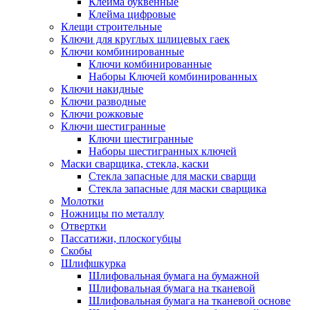
Клейма буквенные
Клейма цифровые
Клещи строительные
Ключи для круглых шлицевых гаек
Ключи комбинированные
Ключи комбинированные
Наборы Ключей комбинированных
Ключи накидные
Ключи разводные
Ключи рожковые
Ключи шестигранные
Ключи шестигранные
Наборы шестигранных ключей
Маски сварщика, стекла, каски
Стекла запасные для маски сварщи
Стекла запасные для маски сварщика
Молотки
Ножницы по металлу
Отвертки
Пассатижи, плоскогубцы
Скобы
Шлифшкурка
Шлифовальная бумага на бумажной
Шлифовальная бумага на тканевой
Шлифовальная бумага на тканевой основе