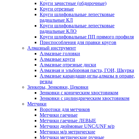
Круги зачистные (обдирочные)
Круги отрезные
Круги шлифовальные лепестковые
радиальные КЛ
Круги шлифовальные лепестковые
радиальные КЛО
Круги шлифовальные ПП прямого профиля
Приспособления для правки кругов
Алмазный инструмент
Алмазные головки
Алмазные круги
Алмазные отрезные диски
Алмазная и эльборовая паста, ГОИ, Шкурка
Алмазные карандаши,иглы,алмазы в оправе,
резцы
Зенкеры, Зенковки, Цековки
Зенковки с коническим хвостовиком
Зенковки с цилиндрическим хвостовиком
Метчики
Воротоки для метчиков
Метчики гаечные
Метчики гаечные ЛЕВЫЕ
Метчики дюймовые UNC/UNF м/р
Метчики м/р метрические
Метчики метрические ручные