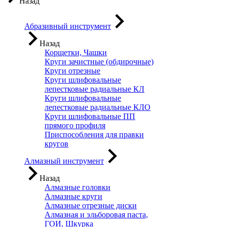
Назад
Абразивный инструмент
Назад
Корщетки, Чашки
Круги зачистные (обдирочные)
Круги отрезные
Круги шлифовальные
лепестковые радиальные КЛ
Круги шлифовальные
лепестковые радиальные КЛО
Круги шлифовальные ПП
прямого профиля
Приспособления для правки
кругов
Алмазный инструмент
Назад
Алмазные головки
Алмазные круги
Алмазные отрезные диски
Алмазная и эльборовая паста,
ГОИ, Шкурка