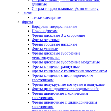
длинные
Сверла твердосплавные ц/х по металлу
Тиски
Тиски слесарные
Фрезы
Борфрезы твердосплавные
Ножи к фрезам
Фрезы дисковые 3-х сторонние
Фрезы отрезные
Фрезы торцевые насадные
Фрезы угловые
Фрезы дисковые зуборезные
мелкомодульные
Фрезы дисковые зуборезные модульные
Фрезы концевые радиусные
Фрезы концевые с коническим хвостовиком
Фрезы концевые с цилиндрическим
хвостовиком
Фрезы полукруглые вогнутые и выпуклые
Фрезы цилиндрические насадные и к/х
Фрезы шпоночные с коническим
хвостовиком
Фрезы шпоночные с цилиндрическим
хвостовиком