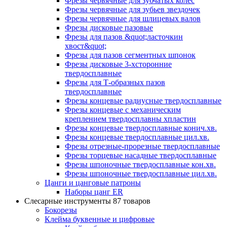
Фрезы червячные для зубчатых колес
Фрезы червячные для зубьев звездочек
Фрезы червячные для шлицевых валов
Фрезы дисковые пазовые
Фрезы для пазов &quot;ласточкин
хвост&quot;
Фрезы для пазов сегментных шпонок
Фрезы дисковые 3-хсторонние
твердосплавные
Фрезы для Т-образных пазов
твердосплавные
Фрезы концевые радиусные твердосплавные
Фрезы концевые с механическим
креплением твердосплавны хпластин
Фрезы концевые твердосплавные конич.хв.
Фрезы концевые твердосплавные цил.хв.
Фрезы отрезные-прорезные твердосплавные
Фрезы торцевые насадные твердосплавные
Фрезы шпоночные твердосплавные кон.хв.
Фрезы шпоночные твердосплавные цил.хв.
Цанги и цанговые патроны
Наборы цанг ER
Слесарные инструменты
87 товаров
Бокорезы
Клейма буквенные и цифровые