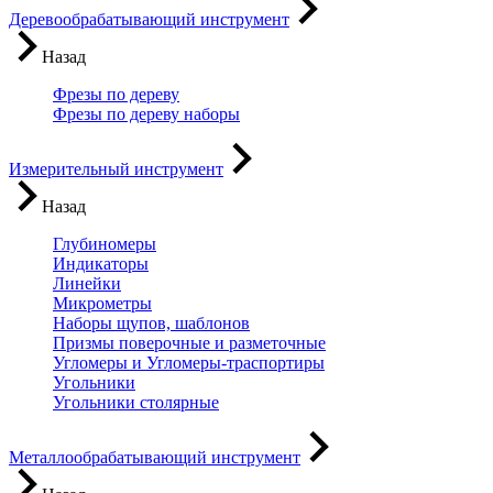
Деревообрабатывающий инструмент
Назад
Фрезы по дереву
Фрезы по дереву наборы
Измерительный инструмент
Назад
Глубиномеры
Индикаторы
Линейки
Микрометры
Наборы щупов, шаблонов
Призмы поверочные и разметочные
Угломеры и Угломеры-траспортиры
Угольники
Угольники столярные
Металлообрабатывающий инструмент