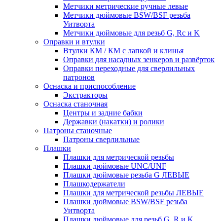
Метчики метрические ручные левые
Метчики дюймовые BSW/BSF резьба
Уитворта
Метчики дюймовые для резьб G, Rc и K
Оправки и втулки
Втулки КМ / КМ с лапкой и клинья
Оправки для насадных зенкеров и развёрток
Оправки переходные для сверлильных
патронов
Оснаска и приспособление
Экстракторы
Оснаска станочная
Центры и задние бабки
Державки (накатки) и ролики
Патроны станочные
Патроны сверлильные
Плашки
Плашки для метрической резьбы
Плашки дюймовые UNC/UNF
Плашки дюймовые резьба G ЛЕВЫЕ
Плашкодержатели
Плашки для метрической резьбы ЛЕВЫЕ
Плашки дюймовые BSW/BSF резьба
Уитворта
Плашки дюймовые для резьб G, R и K