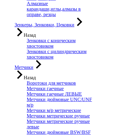
Алмазные
карандаши,иглы,алмазы в
оправе, резцы
Зенкеры, Зенковки, Цековки
Назад
Зенковки с коническим
хвостовиком
Зенковки с цилиндрическим
хвостовиком
Метчики
Назад
Воротоки для метчиков
Метчики гаечные
Метчики гаечные ЛЕВЫЕ
Метчики дюймовые UNC/UNF
м/р
Метчики м/р метрические
Метчики метрические ручные
Метчики метрические ручные
левые
Метчики дюймовые BSW/BSF