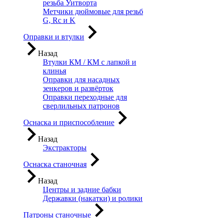
резьба Уитворта
Метчики дюймовые для резьб
G, Rc и K
Оправки и втулки
Назад
Втулки КМ / КМ с лапкой и
клинья
Оправки для насадных
зенкеров и развёрток
Оправки переходные для
сверлильных патронов
Оснаска и приспособление
Назад
Экстракторы
Оснаска станочная
Назад
Центры и задние бабки
Державки (накатки) и ролики
Патроны станочные