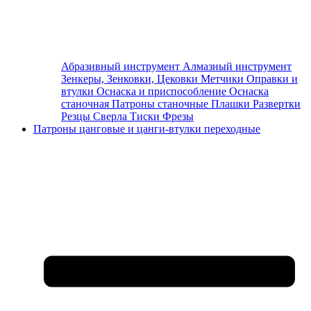
Абразивный инструмент
Алмазный инструмент
Зенкеры, Зенковки, Цековки
Метчики
Оправки и
втулки
Оснаска и приспособление
Оснаска
станочная
Патроны станочные
Плашки
Развертки
Резцы
Сверла
Тиски
Фрезы
Патроны цанговые и цанги-втулки переходные