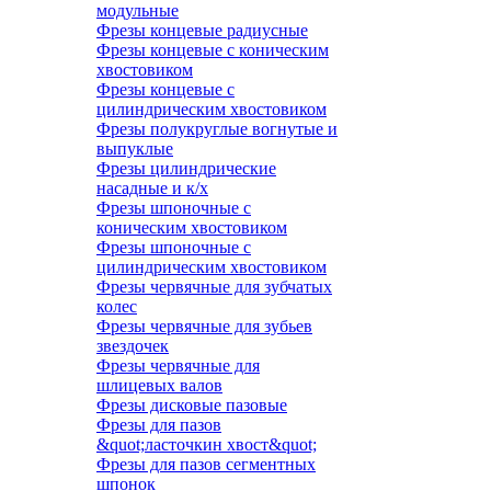
модульные
Фрезы концевые радиусные
Фрезы концевые с коническим
хвостовиком
Фрезы концевые с
цилиндрическим хвостовиком
Фрезы полукруглые вогнутые и
выпуклые
Фрезы цилиндрические
насадные и к/х
Фрезы шпоночные с
коническим хвостовиком
Фрезы шпоночные с
цилиндрическим хвостовиком
Фрезы червячные для зубчатых
колес
Фрезы червячные для зубьев
звездочек
Фрезы червячные для
шлицевых валов
Фрезы дисковые пазовые
Фрезы для пазов
&quot;ласточкин хвост&quot;
Фрезы для пазов сегментных
шпонок