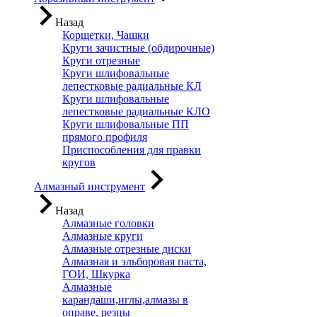
Назад
Корщетки, Чашки
Круги зачистные (обдирочные)
Круги отрезные
Круги шлифовальные
лепестковые радиальные КЛ
Круги шлифовальные
лепестковые радиальные КЛО
Круги шлифовальные ПП
прямого профиля
Приспособления для правки
кругов
Алмазный инструмент
Назад
Алмазные головки
Алмазные круги
Алмазные отрезные диски
Алмазная и эльборовая паста,
ГОИ, Шкурка
Алмазные
карандаши,иглы,алмазы в
оправе, резцы