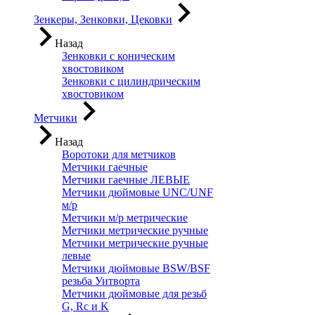
Зенкеры, Зенковки, Цековки
Назад
Зенковки с коническим
хвостовиком
Зенковки с цилиндрическим
хвостовиком
Метчики
Назад
Воротоки для метчиков
Метчики гаечные
Метчики гаечные ЛЕВЫЕ
Метчики дюймовые UNC/UNF
м/р
Метчики м/р метрические
Метчики метрические ручные
Метчики метрические ручные
левые
Метчики дюймовые BSW/BSF
резьба Уитворта
Метчики дюймовые для резьб
G, Rc и K