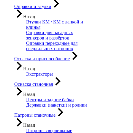
Оправки и втулки
Назад
Втулки КМ / КМ с лапкой и
клинья
Оправки для насадных
зенкеров и развёрток
Оправки переходные для
сверлильных патронов
Оснаска и приспособление
Назад
Экстракторы
Оснаска станочная
Назад
Центры и задние бабки
Державки (накатки) и ролики
Патроны станочные
Назад
Патроны сверлильные