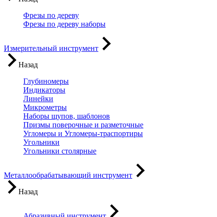
Фрезы по дереву
Фрезы по дереву наборы
Измерительный инструмент
Назад
Глубиномеры
Индикаторы
Линейки
Микрометры
Наборы щупов, шаблонов
Призмы поверочные и разметочные
Угломеры и Угломеры-траспортиры
Угольники
Угольники столярные
Металлообрабатывающий инструмент
Назад
Абразивный инструмент