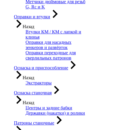
Метчики дюймовые для резьб
G, Rc и K
Оправки и втулки
Назад
Втулки КМ / КМ с лапкой и
клинья
Оправки для насадных
зенкеров и развёрток
Оправки переходные для
сверлильных патронов
Оснаска и приспособление
Назад
Экстракторы
Оснаска станочная
Назад
Центры и задние бабки
Державки (накатки) и ролики
Патроны станочные