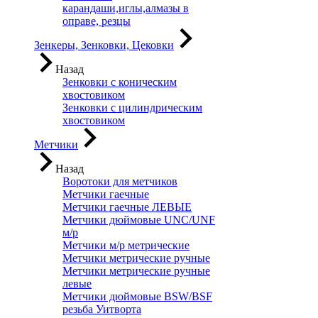
карандаши,иглы,алмазы в
оправе, резцы
Зенкеры, Зенковки, Цековки
Назад
Зенковки с коническим
хвостовиком
Зенковки с цилиндрическим
хвостовиком
Метчики
Назад
Воротоки для метчиков
Метчики гаечные
Метчики гаечные ЛЕВЫЕ
Метчики дюймовые UNC/UNF
м/р
Метчики м/р метрические
Метчики метрические ручные
Метчики метрические ручные
левые
Метчики дюймовые BSW/BSF
резьба Уитворта