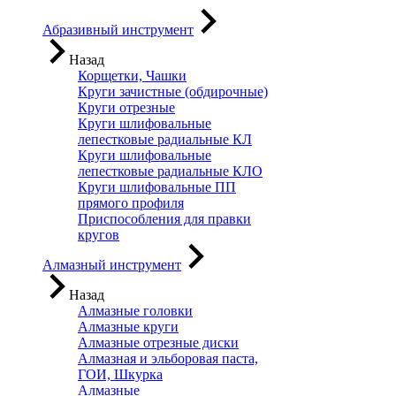
Абразивный инструмент
Назад
Корщетки, Чашки
Круги зачистные (обдирочные)
Круги отрезные
Круги шлифовальные
лепестковые радиальные КЛ
Круги шлифовальные
лепестковые радиальные КЛО
Круги шлифовальные ПП
прямого профиля
Приспособления для правки
кругов
Алмазный инструмент
Назад
Алмазные головки
Алмазные круги
Алмазные отрезные диски
Алмазная и эльборовая паста,
ГОИ, Шкурка
Алмазные