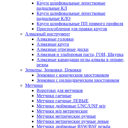
Круги шлифовальные лепестковые
радиальные КЛ
Круги шлифовальные лепестковые
радиальные КЛО
Круги шлифовальные ПП прямого профиля
Приспособления для правки кругов
Алмазный инструмент
Алмазные головки
Алмазные круги
Алмазные отрезные диски
Алмазная и эльборовая паста, ГОИ, Шкурка
Алмазные карандаши,иглы,алмазы в оправе,
резцы
Зенкеры, Зенковки, Цековки
Зенковки с коническим хвостовиком
Зенковки с цилиндрическим хвостовиком
Метчики
Воротоки для метчиков
Метчики гаечные
Метчики гаечные ЛЕВЫЕ
Метчики дюймовые UNC/UNF м/р
Метчики м/р метрические
Метчики метрические ручные
Метчики метрические ручные левые
Метчики дюймовые BSW/BSF резьба