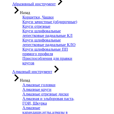
Абразивный инструмент
Назад
Корщетки, Чашки
Круги зачистные (обдирочные)
Круги отрезные
Круги шлифовальные
лепестковые радиальные КЛ
Круги шлифовальные
лепестковые радиальные КЛО
Круги шлифовальные ПП
прямого профиля
Приспособления для правки
кругов
Алмазный инструмент
Назад
Алмазные головки
Алмазные круги
Алмазные отрезные диски
Алмазная и эльборовая паста,
ГОИ, Шкурка
Алмазные
карандаши,иглы,алмазы в