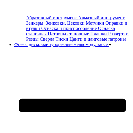
Абразивный инструмент
Алмазный инструмент
Зенкеры, Зенковки, Цековки
Метчики
Оправки и
втулки
Оснаска и приспособление
Оснаска
станочная
Патроны станочные
Плашки
Развертки
Резцы
Сверла
Тиски
Цанги и цанговые патроны
Фрезы дисковые зуборезные мелкомодульные