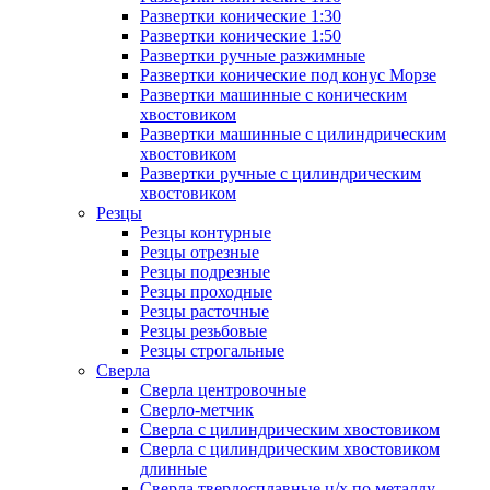
Развертки конические 1:30
Развертки конические 1:50
Развертки ручные разжимные
Развертки конические под конус Морзе
Развертки машинные с коническим
хвостовиком
Развертки машинные с цилиндрическим
хвостовиком
Развертки ручные с цилиндрическим
хвостовиком
Резцы
Резцы контурные
Резцы отрезные
Резцы подрезные
Резцы проходные
Резцы расточные
Резцы резьбовые
Резцы строгальные
Сверла
Сверла центровочные
Сверло-метчик
Сверла с цилиндрическим хвостовиком
Сверла с цилиндрическим хвостовиком
длинные
Сверла твердосплавные ц/х по металлу