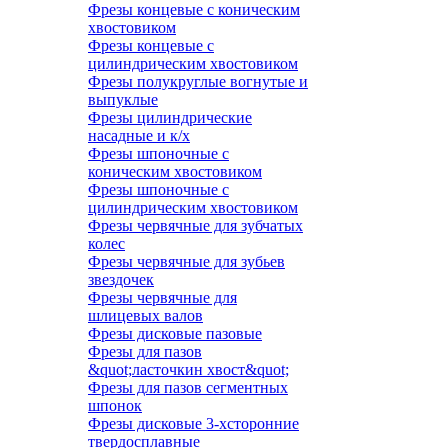
Фрезы концевые с коническим
хвостовиком
Фрезы концевые с
цилиндрическим хвостовиком
Фрезы полукруглые вогнутые и
выпуклые
Фрезы цилиндрические
насадные и к/х
Фрезы шпоночные с
коническим хвостовиком
Фрезы шпоночные с
цилиндрическим хвостовиком
Фрезы червячные для зубчатых
колес
Фрезы червячные для зубьев
звездочек
Фрезы червячные для
шлицевых валов
Фрезы дисковые пазовые
Фрезы для пазов
&quot;ласточкин хвост&quot;
Фрезы для пазов сегментных
шпонок
Фрезы дисковые 3-хсторонние
твердосплавные