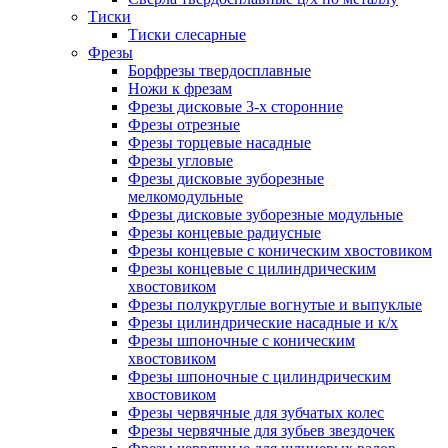
Тиски
Тиски слесарные
Фрезы
Борфрезы твердосплавные
Ножи к фрезам
Фрезы дисковые 3-х сторонние
Фрезы отрезные
Фрезы торцевые насадные
Фрезы угловые
Фрезы дисковые зуборезные
мелкомодульные
Фрезы дисковые зуборезные модульные
Фрезы концевые радиусные
Фрезы концевые с коническим хвостовиком
Фрезы концевые с цилиндрическим
хвостовиком
Фрезы полукруглые вогнутые и выпуклые
Фрезы цилиндрические насадные и к/х
Фрезы шпоночные с коническим
хвостовиком
Фрезы шпоночные с цилиндрическим
хвостовиком
Фрезы червячные для зубчатых колес
Фрезы червячные для зубьев звездочек