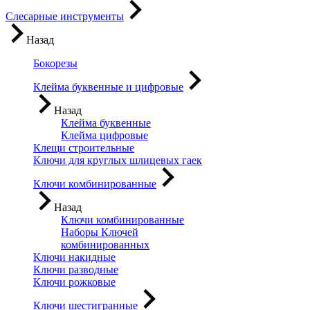
Слесарные инструменты
Назад
Бокорезы
Клейма буквенные и цифровые
Назад
Клейма буквенные
Клейма цифровые
Клещи строительные
Ключи для круглых шлицевых гаек
Ключи комбинированные
Назад
Ключи комбинированные
Наборы Ключей
комбинированных
Ключи накидные
Ключи разводные
Ключи рожковые
Ключи шестигранные