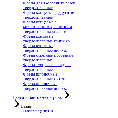
Фрезы для Т-образных пазов
твердосплавные
Фрезы концевые радиусные
твердосплавные
Фрезы концевые с
механическим креплением
твердосплавны хпластин
Фрезы концевые
твердосплавные конич.хв.
Фрезы концевые
твердосплавные цил.хв.
Фрезы отрезные-прорезные
твердосплавные
Фрезы торцевые насадные
твердосплавные
Фрезы шпоночные
твердосплавные кон.хв.
Фрезы шпоночные
твердосплавные цил.хв.
Цанги и цанговые патроны
Назад
Наборы цанг ER