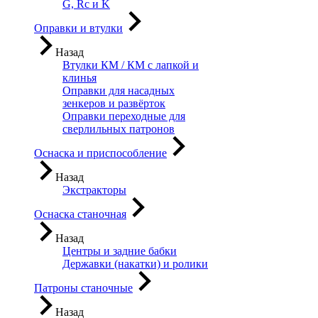
G, Rc и K
Оправки и втулки
Назад
Втулки КМ / КМ с лапкой и
клинья
Оправки для насадных
зенкеров и развёрток
Оправки переходные для
сверлильных патронов
Оснаска и приспособление
Назад
Экстракторы
Оснаска станочная
Назад
Центры и задние бабки
Державки (накатки) и ролики
Патроны станочные
Назад