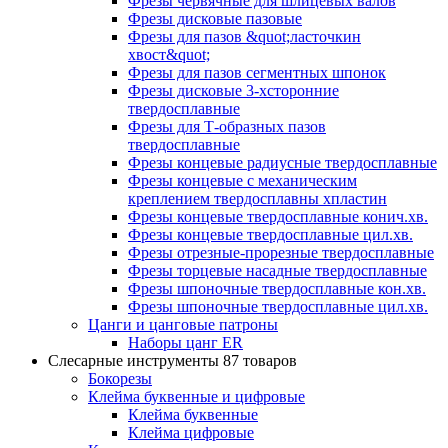
Фрезы червячные для шлицевых валов
Фрезы дисковые пазовые
Фрезы для пазов &quot;ласточкин
хвост&quot;
Фрезы для пазов сегментных шпонок
Фрезы дисковые 3-хсторонние
твердосплавные
Фрезы для Т-образных пазов
твердосплавные
Фрезы концевые радиусные твердосплавные
Фрезы концевые с механическим
креплением твердосплавны хпластин
Фрезы концевые твердосплавные конич.хв.
Фрезы концевые твердосплавные цил.хв.
Фрезы отрезные-прорезные твердосплавные
Фрезы торцевые насадные твердосплавные
Фрезы шпоночные твердосплавные кон.хв.
Фрезы шпоночные твердосплавные цил.хв.
Цанги и цанговые патроны
Наборы цанг ER
Слесарные инструменты
87 товаров
Бокорезы
Клейма буквенные и цифровые
Клейма буквенные
Клейма цифровые