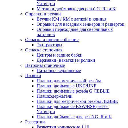
Уитворта
Метчики дюймовые для резьб G, Rc и K
Оправки и втулки
Втулки КМ / КМ с лапкой и клинья
Оправки для насадных зенкеров и развёрток
Оправки переходные для сверлильных
патронов
Оснаска и приспособление
Экстракторы
Оснаска станочная
Центры и задние бабки
Державки (накатки) и ролики
Патроны станочные
Патроны сверлильные
Плашки
Плашки для метрической резьбы
Плашки дюймовые UNC/UNF
Плашки дюймовые резьба G ЛЕВЫЕ
Плашкодержатели
Плашки для метрической резьбы ЛЕВЫЕ
Плашки дюймовые BSW/BSF резьба
Уитворта
Плашки дюймовые для резьб G, R и K
Развертки
Развертки конические 1:10