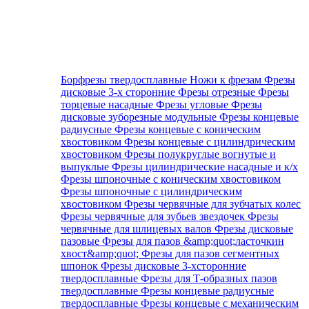
Борфрезы твердосплавные
Ножи к фрезам
Фрезы
дисковые 3-х сторонние
Фрезы отрезные
Фрезы
торцевые насадные
Фрезы угловые
Фрезы
дисковые зуборезные модульные
Фрезы концевые
радиусные
Фрезы концевые с коническим
хвостовиком
Фрезы концевые с цилиндрическим
хвостовиком
Фрезы полукруглые вогнутые и
выпуклые
Фрезы цилиндрические насадные и к/х
Фрезы шпоночные с коническим хвостовиком
Фрезы шпоночные с цилиндрическим
хвостовиком
Фрезы червячные для зубчатых колес
Фрезы червячные для зубьев звездочек
Фрезы
червячные для шлицевых валов
Фрезы дисковые
пазовые
Фрезы для пазов &amp;quot;ласточкин
хвост&amp;quot;
Фрезы для пазов сегментных
шпонок
Фрезы дисковые 3-хсторонние
твердосплавные
Фрезы для Т-образных пазов
твердосплавные
Фрезы концевые радиусные
твердосплавные
Фрезы концевые с механическим