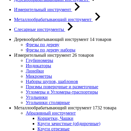
Измерительный инструмент
Металлообрабатывающий инструмент
Слесарные инструменты
Деревообрабатывающий инструмент
14 товаров
Фрезы по дереву
Фрезы по дереву наборы
Измерительный инструмент
26 товаров
Глубиномеры
Индикаторы
Линейки
Микрометры
Наборы щупов, шаблонов
Призмы поверочные и разметочные
Угломеры и Угломеры-траспортиры
Угольники
Угольники столярные
Металлообрабатывающий инструмент
1732 товара
Абразивный инструмент
Корщетки, Чашки
Круги зачистные (обдирочные)
Круги отрезные