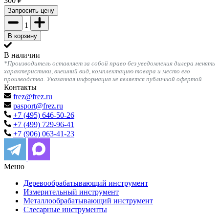
300
₽
Запросить цену
1
В корзину
В наличии
*Производитель оставляет за собой право без уведомления дилера менять
характеристики, внешний вид, комплектацию товара и место его
производства. Указанная информация не является публичной офертой
Контакты
frez@frez.ru
pasport@frez.ru
+7 (495) 646-50-26
+7 (499) 729-96-41
+7 (906) 063-41-23
Меню
Деревообрабатывающий инструмент
Измерительный инструмент
Металлообрабатывающий инструмент
Слесарные инструменты