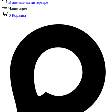
В домашнем интерьере
Навигация
0
Корзина