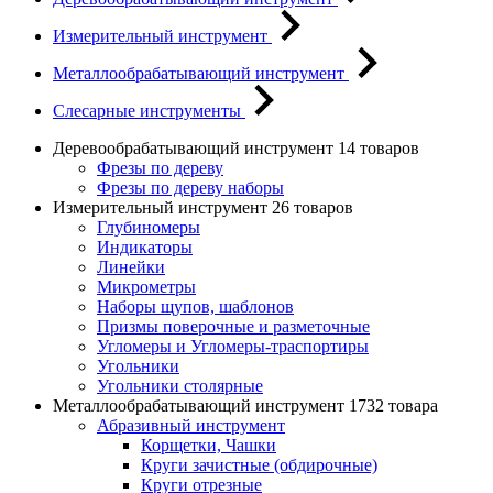
Измерительный инструмент
Металлообрабатывающий инструмент
Слесарные инструменты
Деревообрабатывающий инструмент
14 товаров
Фрезы по дереву
Фрезы по дереву наборы
Измерительный инструмент
26 товаров
Глубиномеры
Индикаторы
Линейки
Микрометры
Наборы щупов, шаблонов
Призмы поверочные и разметочные
Угломеры и Угломеры-траспортиры
Угольники
Угольники столярные
Металлообрабатывающий инструмент
1732 товара
Абразивный инструмент
Корщетки, Чашки
Круги зачистные (обдирочные)
Круги отрезные