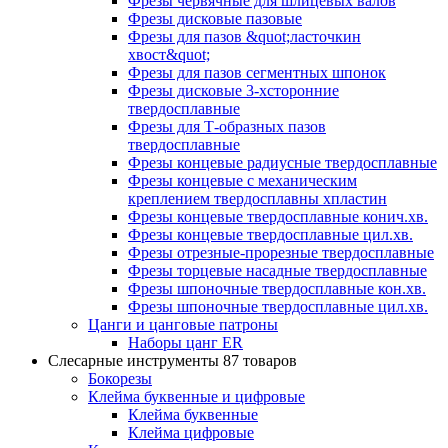
Фрезы червячные для шлицевых валов
Фрезы дисковые пазовые
Фрезы для пазов &quot;ласточкин
хвост&quot;
Фрезы для пазов сегментных шпонок
Фрезы дисковые 3-хсторонние
твердосплавные
Фрезы для Т-образных пазов
твердосплавные
Фрезы концевые радиусные твердосплавные
Фрезы концевые с механическим
креплением твердосплавны хпластин
Фрезы концевые твердосплавные конич.хв.
Фрезы концевые твердосплавные цил.хв.
Фрезы отрезные-прорезные твердосплавные
Фрезы торцевые насадные твердосплавные
Фрезы шпоночные твердосплавные кон.хв.
Фрезы шпоночные твердосплавные цил.хв.
Цанги и цанговые патроны
Наборы цанг ER
Слесарные инструменты
87 товаров
Бокорезы
Клейма буквенные и цифровые
Клейма буквенные
Клейма цифровые