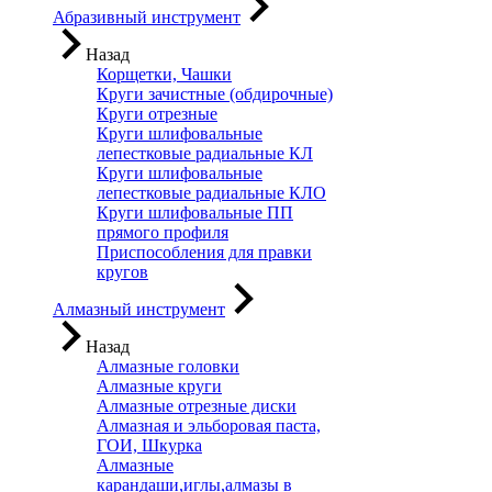
Абразивный инструмент
Назад
Корщетки, Чашки
Круги зачистные (обдирочные)
Круги отрезные
Круги шлифовальные
лепестковые радиальные КЛ
Круги шлифовальные
лепестковые радиальные КЛО
Круги шлифовальные ПП
прямого профиля
Приспособления для правки
кругов
Алмазный инструмент
Назад
Алмазные головки
Алмазные круги
Алмазные отрезные диски
Алмазная и эльборовая паста,
ГОИ, Шкурка
Алмазные
карандаши,иглы,алмазы в