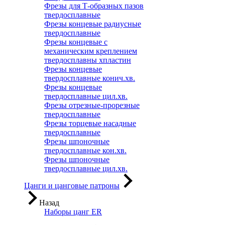
Фрезы для Т-образных пазов
твердосплавные
Фрезы концевые радиусные
твердосплавные
Фрезы концевые с
механическим креплением
твердосплавны хпластин
Фрезы концевые
твердосплавные конич.хв.
Фрезы концевые
твердосплавные цил.хв.
Фрезы отрезные-прорезные
твердосплавные
Фрезы торцевые насадные
твердосплавные
Фрезы шпоночные
твердосплавные кон.хв.
Фрезы шпоночные
твердосплавные цил.хв.
Цанги и цанговые патроны
Назад
Наборы цанг ER