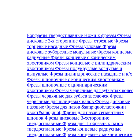
Борфрезы твердосплавные
Ножи к фрезам
Фрезы
дисковые 3-х сторонние
Фрезы отрезные
Фрезы
торцевые насадные
Фрезы угловые
Фрезы
дисковые зуборезные модульные
Фрезы концевые
радиусные
Фрезы концевые с коническим
хвостовиком
Фрезы концевые с цилиндрическим
хвостовиком
Фрезы полукруглые вогнутые и
выпуклые
Фрезы цилиндрические насадные и к/х
Фрезы шпоночные с коническим хвостовиком
Фрезы шпоночные с цилиндрическим
хвостовиком
Фрезы червячные для зубчатых колес
Фрезы червячные для зубьев звездочек
Фрезы
червячные для шлицевых валов
Фрезы дисковые
пазовые
Фрезы для пазов &amp;quot;ласточкин
хвост&amp;quot;
Фрезы для пазов сегментных
шпонок
Фрезы дисковые 3-хсторонние
твердосплавные
Фрезы для Т-образных пазов
твердосплавные
Фрезы концевые радиусные
твердосплавные
Фрезы концевые с механическим