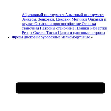
Абразивный инструмент
Алмазный инструмент
Зенкеры, Зенковки, Цековки
Метчики
Оправки и
втулки
Оснаска и приспособление
Оснаска
станочная
Патроны станочные
Плашки
Развертки
Резцы
Сверла
Тиски
Цанги и цанговые патроны
Фрезы дисковые зуборезные мелкомодульные