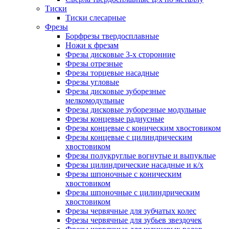
Тиски
Тиски слесарные
Фрезы
Борфрезы твердосплавные
Ножи к фрезам
Фрезы дисковые 3-х сторонние
Фрезы отрезные
Фрезы торцевые насадные
Фрезы угловые
Фрезы дисковые зуборезные
мелкомодульные
Фрезы дисковые зуборезные модульные
Фрезы концевые радиусные
Фрезы концевые с коническим хвостовиком
Фрезы концевые с цилиндрическим
хвостовиком
Фрезы полукруглые вогнутые и выпуклые
Фрезы цилиндрические насадные и к/х
Фрезы шпоночные с коническим
хвостовиком
Фрезы шпоночные с цилиндрическим
хвостовиком
Фрезы червячные для зубчатых колес
Фрезы червячные для зубьев звездочек