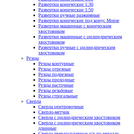
Развертки конические 1:30
Развертки конические 1:50
Развертки ручные разжимные
Развертки конические под конус Морзе
Развертки машинные с коническим
хвостовиком
Развертки машинные с цилиндрическим
хвостовиком
Развертки ручные с цилиндрическим
хвостовиком
Резцы
Резцы контурные
Резцы отрезные
Резцы подрезные
Резцы проходные
Резцы расточные
Резцы резьбовые
Резцы строгальные
Сверла
Сверла центровочные
Сверло-метчик
Сверла с цилиндрическим хвостовиком
Сверла с цилиндрическим хвостовиком
длинные
Сверла твердосплавные ц/х по металлу