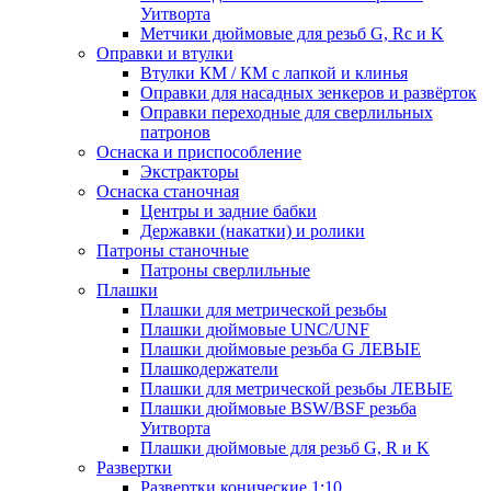
Уитворта
Метчики дюймовые для резьб G, Rc и K
Оправки и втулки
Втулки КМ / КМ с лапкой и клинья
Оправки для насадных зенкеров и развёрток
Оправки переходные для сверлильных
патронов
Оснаска и приспособление
Экстракторы
Оснаска станочная
Центры и задние бабки
Державки (накатки) и ролики
Патроны станочные
Патроны сверлильные
Плашки
Плашки для метрической резьбы
Плашки дюймовые UNC/UNF
Плашки дюймовые резьба G ЛЕВЫЕ
Плашкодержатели
Плашки для метрической резьбы ЛЕВЫЕ
Плашки дюймовые BSW/BSF резьба
Уитворта
Плашки дюймовые для резьб G, R и K
Развертки
Развертки конические 1:10