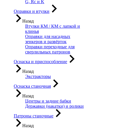
G, Rc и K
Оправки и втулки
Назад
Втулки КМ / КМ с лапкой и
клинья
Оправки для насадных
зенкеров и развёрток
Оправки переходные для
сверлильных патронов
Оснаска и приспособление
Назад
Экстракторы
Оснаска станочная
Назад
Центры и задние бабки
Державки (накатки) и ролики
Патроны станочные
Назад