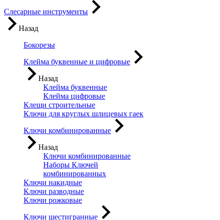
Слесарные инструменты
Назад
Бокорезы
Клейма буквенные и цифровые
Назад
Клейма буквенные
Клейма цифровые
Клещи строительные
Ключи для круглых шлицевых гаек
Ключи комбинированные
Назад
Ключи комбинированные
Наборы Ключей
комбинированных
Ключи накидные
Ключи разводные
Ключи рожковые
Ключи шестигранные