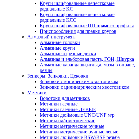
Круги шлифовальные лепестковые
радиальные КЛ
Круги шлифовальные лепестковые
радиальные КЛО
Круги шлифовальные ПП прямого профиля
Приспособления для правки кругов
Алмазный инструмент
Алмазные головки
Алмазные круги
Алмазные отрезные диски
Алмазная и эльборовая паста, ГОИ, Шкурка
Алмазные карандаши,иглы,алмазы в оправе,
резцы
Зенкеры, Зенковки, Цековки
Зенковки с коническим хвостовиком
Зенковки с цилиндрическим хвостовиком
Метчики
Воротоки для метчиков
Метчики гаечные
Метчики гаечные ЛЕВЫЕ
Метчики дюймовые UNC/UNF м/р
Метчики м/р метрические
Метчики метрические ручные
Метчики метрические ручные левые
Метчики дюймовые BSW/BSF резьба