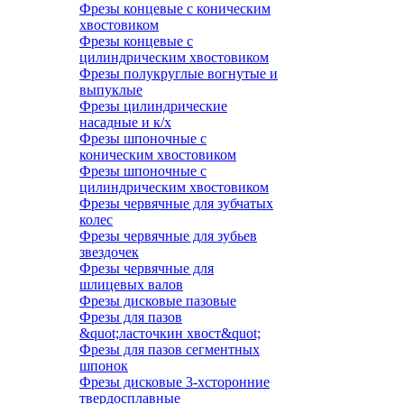
Фрезы концевые с коническим
хвостовиком
Фрезы концевые с
цилиндрическим хвостовиком
Фрезы полукруглые вогнутые и
выпуклые
Фрезы цилиндрические
насадные и к/х
Фрезы шпоночные с
коническим хвостовиком
Фрезы шпоночные с
цилиндрическим хвостовиком
Фрезы червячные для зубчатых
колес
Фрезы червячные для зубьев
звездочек
Фрезы червячные для
шлицевых валов
Фрезы дисковые пазовые
Фрезы для пазов
&quot;ласточкин хвост&quot;
Фрезы для пазов сегментных
шпонок
Фрезы дисковые 3-хсторонние
твердосплавные