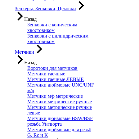
Зенкеры, Зенковки, Цековки
Назад
Зенковки с коническим
хвостовиком
Зенковки с цилиндрическим
хвостовиком
Метчики
Назад
Воротоки для метчиков
Метчики гаечные
Метчики гаечные ЛЕВЫЕ
Метчики дюймовые UNC/UNF
м/р
Метчики м/р метрические
Метчики метрические ручные
Метчики метрические ручные
левые
Метчики дюймовые BSW/BSF
резьба Уитворта
Метчики дюймовые для резьб
G, Rc и K