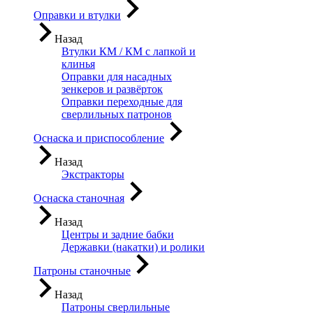
Оправки и втулки
Назад
Втулки КМ / КМ с лапкой и
клинья
Оправки для насадных
зенкеров и развёрток
Оправки переходные для
сверлильных патронов
Оснаска и приспособление
Назад
Экстракторы
Оснаска станочная
Назад
Центры и задние бабки
Державки (накатки) и ролики
Патроны станочные
Назад
Патроны сверлильные