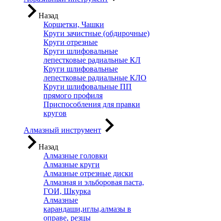
Назад
Корщетки, Чашки
Круги зачистные (обдирочные)
Круги отрезные
Круги шлифовальные
лепестковые радиальные КЛ
Круги шлифовальные
лепестковые радиальные КЛО
Круги шлифовальные ПП
прямого профиля
Приспособления для правки
кругов
Алмазный инструмент
Назад
Алмазные головки
Алмазные круги
Алмазные отрезные диски
Алмазная и эльборовая паста,
ГОИ, Шкурка
Алмазные
карандаши,иглы,алмазы в
оправе, резцы