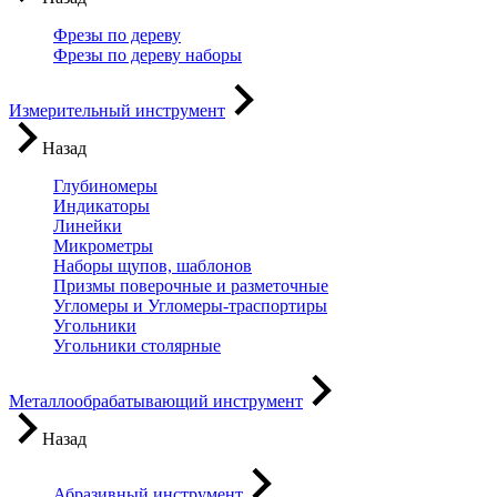
Фрезы по дереву
Фрезы по дереву наборы
Измерительный инструмент
Назад
Глубиномеры
Индикаторы
Линейки
Микрометры
Наборы щупов, шаблонов
Призмы поверочные и разметочные
Угломеры и Угломеры-траспортиры
Угольники
Угольники столярные
Металлообрабатывающий инструмент
Назад
Абразивный инструмент