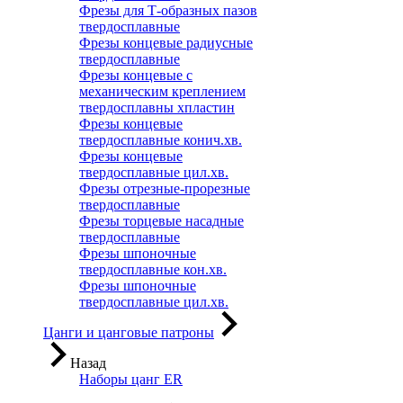
Фрезы для Т-образных пазов
твердосплавные
Фрезы концевые радиусные
твердосплавные
Фрезы концевые с
механическим креплением
твердосплавны хпластин
Фрезы концевые
твердосплавные конич.хв.
Фрезы концевые
твердосплавные цил.хв.
Фрезы отрезные-прорезные
твердосплавные
Фрезы торцевые насадные
твердосплавные
Фрезы шпоночные
твердосплавные кон.хв.
Фрезы шпоночные
твердосплавные цил.хв.
Цанги и цанговые патроны
Назад
Наборы цанг ER