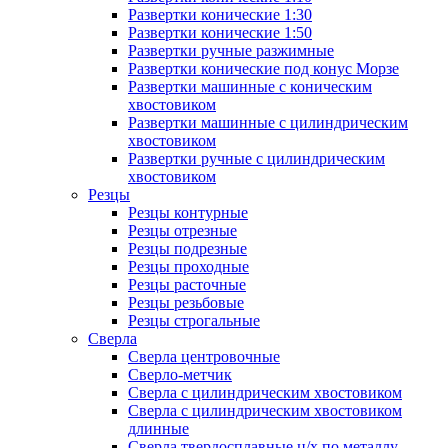
Развертки конические 1:30
Развертки конические 1:50
Развертки ручные разжимные
Развертки конические под конус Морзе
Развертки машинные с коническим
хвостовиком
Развертки машинные с цилиндрическим
хвостовиком
Развертки ручные с цилиндрическим
хвостовиком
Резцы
Резцы контурные
Резцы отрезные
Резцы подрезные
Резцы проходные
Резцы расточные
Резцы резьбовые
Резцы строгальные
Сверла
Сверла центровочные
Сверло-метчик
Сверла с цилиндрическим хвостовиком
Сверла с цилиндрическим хвостовиком
длинные
Сверла твердосплавные ц/х по металлу