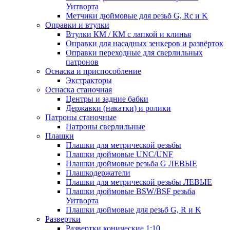
Уитворта
Метчики дюймовые для резьб G, Rc и K
Оправки и втулки
Втулки КМ / КМ с лапкой и клинья
Оправки для насадных зенкеров и развёрток
Оправки переходные для сверлильных
патронов
Оснаска и приспособление
Экстракторы
Оснаска станочная
Центры и задние бабки
Державки (накатки) и ролики
Патроны станочные
Патроны сверлильные
Плашки
Плашки для метрической резьбы
Плашки дюймовые UNC/UNF
Плашки дюймовые резьба G ЛЕВЫЕ
Плашкодержатели
Плашки для метрической резьбы ЛЕВЫЕ
Плашки дюймовые BSW/BSF резьба
Уитворта
Плашки дюймовые для резьб G, R и K
Развертки
Развертки конические 1:10