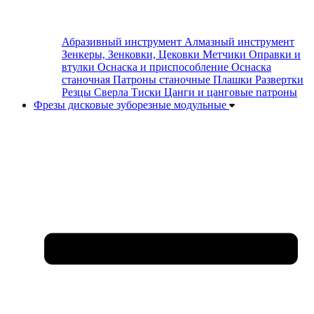
Абразивный инструмент
Алмазный инструмент
Зенкеры, Зенковки, Цековки
Метчики
Оправки и
втулки
Оснаска и приспособление
Оснаска
станочная
Патроны станочные
Плашки
Развертки
Резцы
Сверла
Тиски
Цанги и цанговые патроны
Фрезы дисковые зуборезные модульные