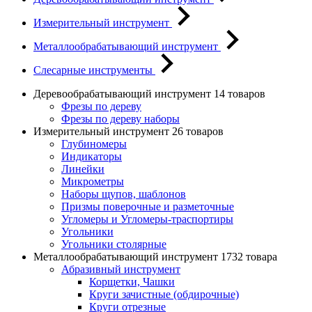
Измерительный инструмент
Металлообрабатывающий инструмент
Слесарные инструменты
Деревообрабатывающий инструмент
14 товаров
Фрезы по дереву
Фрезы по дереву наборы
Измерительный инструмент
26 товаров
Глубиномеры
Индикаторы
Линейки
Микрометры
Наборы щупов, шаблонов
Призмы поверочные и разметочные
Угломеры и Угломеры-траспортиры
Угольники
Угольники столярные
Металлообрабатывающий инструмент
1732 товара
Абразивный инструмент
Корщетки, Чашки
Круги зачистные (обдирочные)
Круги отрезные