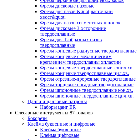
Фрезы червячные для шлицевых валов
Фрезы дисковые пазовые
Фрезы для пазов &quot;ласточкин
хвост&quot;
Фрезы для пазов сегментных шпонок
Фрезы дисковые 3-хсторонние
твердосплавные
Фрезы для Т-образных пазов
твердосплавные
Фрезы концевые радиусные твердосплавные
Фрезы концевые с механическим
креплением твердосплавны хпластин
Фрезы концевые твердосплавные конич.хв.
Фрезы концевые твердосплавные цил.хв.
Фрезы отрезные-прорезные твердосплавные
Фрезы торцевые насадные твердосплавные
Фрезы шпоночные твердосплавные кон.хв.
Фрезы шпоночные твердосплавные цил.хв.
Цанги и цанговые патроны
Наборы цанг ER
Слесарные инструменты
87 товаров
Бокорезы
Клейма буквенные и цифровые
Клейма буквенные
Клейма цифровые