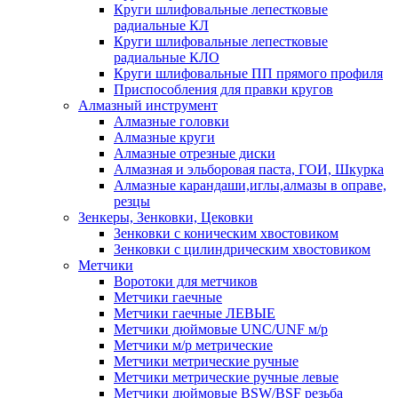
Круги шлифовальные лепестковые
радиальные КЛ
Круги шлифовальные лепестковые
радиальные КЛО
Круги шлифовальные ПП прямого профиля
Приспособления для правки кругов
Алмазный инструмент
Алмазные головки
Алмазные круги
Алмазные отрезные диски
Алмазная и эльборовая паста, ГОИ, Шкурка
Алмазные карандаши,иглы,алмазы в оправе,
резцы
Зенкеры, Зенковки, Цековки
Зенковки с коническим хвостовиком
Зенковки с цилиндрическим хвостовиком
Метчики
Воротоки для метчиков
Метчики гаечные
Метчики гаечные ЛЕВЫЕ
Метчики дюймовые UNC/UNF м/р
Метчики м/р метрические
Метчики метрические ручные
Метчики метрические ручные левые
Метчики дюймовые BSW/BSF резьба