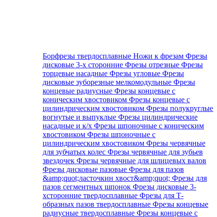
Борфрезы твердосплавные
Ножи к фрезам
Фрезы
дисковые 3-х сторонние
Фрезы отрезные
Фрезы
торцевые насадные
Фрезы угловые
Фрезы
дисковые зуборезные мелкомодульные
Фрезы
концевые радиусные
Фрезы концевые с
коническим хвостовиком
Фрезы концевые с
цилиндрическим хвостовиком
Фрезы полукруглые
вогнутые и выпуклые
Фрезы цилиндрические
насадные и к/х
Фрезы шпоночные с коническим
хвостовиком
Фрезы шпоночные с
цилиндрическим хвостовиком
Фрезы червячные
для зубчатых колес
Фрезы червячные для зубьев
звездочек
Фрезы червячные для шлицевых валов
Фрезы дисковые пазовые
Фрезы для пазов
&amp;quot;ласточкин хвост&amp;quot;
Фрезы для
пазов сегментных шпонок
Фрезы дисковые 3-
хсторонние твердосплавные
Фрезы для Т-
образных пазов твердосплавные
Фрезы концевые
радиусные твердосплавные
Фрезы концевые с