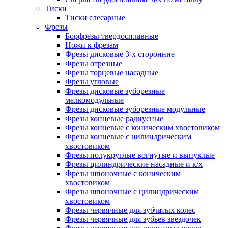
Тиски
Тиски слесарные
Фрезы
Борфрезы твердосплавные
Ножи к фрезам
Фрезы дисковые 3-х сторонние
Фрезы отрезные
Фрезы торцевые насадные
Фрезы угловые
Фрезы дисковые зуборезные
мелкомодульные
Фрезы дисковые зуборезные модульные
Фрезы концевые радиусные
Фрезы концевые с коническим хвостовиком
Фрезы концевые с цилиндрическим
хвостовиком
Фрезы полукруглые вогнутые и выпуклые
Фрезы цилиндрические насадные и к/х
Фрезы шпоночные с коническим
хвостовиком
Фрезы шпоночные с цилиндрическим
хвостовиком
Фрезы червячные для зубчатых колес
Фрезы червячные для зубьев звездочек