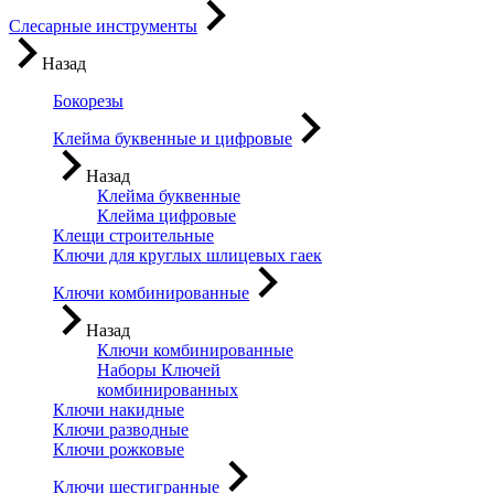
Слесарные инструменты
Назад
Бокорезы
Клейма буквенные и цифровые
Назад
Клейма буквенные
Клейма цифровые
Клещи строительные
Ключи для круглых шлицевых гаек
Ключи комбинированные
Назад
Ключи комбинированные
Наборы Ключей
комбинированных
Ключи накидные
Ключи разводные
Ключи рожковые
Ключи шестигранные