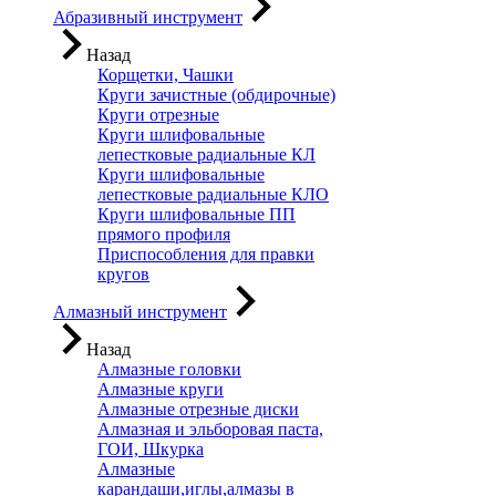
Абразивный инструмент
Назад
Корщетки, Чашки
Круги зачистные (обдирочные)
Круги отрезные
Круги шлифовальные
лепестковые радиальные КЛ
Круги шлифовальные
лепестковые радиальные КЛО
Круги шлифовальные ПП
прямого профиля
Приспособления для правки
кругов
Алмазный инструмент
Назад
Алмазные головки
Алмазные круги
Алмазные отрезные диски
Алмазная и эльборовая паста,
ГОИ, Шкурка
Алмазные
карандаши,иглы,алмазы в