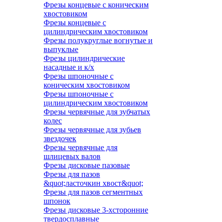
Фрезы концевые с коническим
хвостовиком
Фрезы концевые с
цилиндрическим хвостовиком
Фрезы полукруглые вогнутые и
выпуклые
Фрезы цилиндрические
насадные и к/х
Фрезы шпоночные с
коническим хвостовиком
Фрезы шпоночные с
цилиндрическим хвостовиком
Фрезы червячные для зубчатых
колес
Фрезы червячные для зубьев
звездочек
Фрезы червячные для
шлицевых валов
Фрезы дисковые пазовые
Фрезы для пазов
&quot;ласточкин хвост&quot;
Фрезы для пазов сегментных
шпонок
Фрезы дисковые 3-хсторонние
твердосплавные