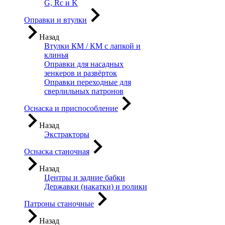
G, Rc и K
Оправки и втулки
Назад
Втулки КМ / КМ с лапкой и
клинья
Оправки для насадных
зенкеров и развёрток
Оправки переходные для
сверлильных патронов
Оснаска и приспособление
Назад
Экстракторы
Оснаска станочная
Назад
Центры и задние бабки
Державки (накатки) и ролики
Патроны станочные
Назад