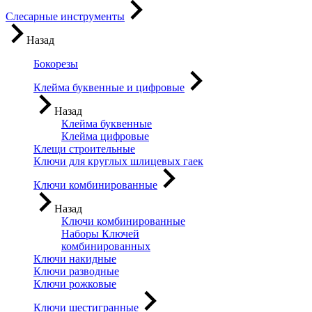
Слесарные инструменты
Назад
Бокорезы
Клейма буквенные и цифровые
Назад
Клейма буквенные
Клейма цифровые
Клещи строительные
Ключи для круглых шлицевых гаек
Ключи комбинированные
Назад
Ключи комбинированные
Наборы Ключей
комбинированных
Ключи накидные
Ключи разводные
Ключи рожковые
Ключи шестигранные