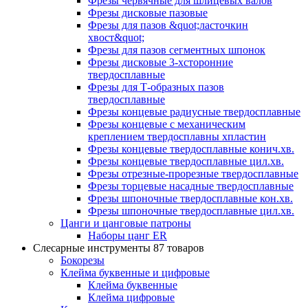
Фрезы червячные для шлицевых валов
Фрезы дисковые пазовые
Фрезы для пазов &quot;ласточкин
хвост&quot;
Фрезы для пазов сегментных шпонок
Фрезы дисковые 3-хсторонние
твердосплавные
Фрезы для Т-образных пазов
твердосплавные
Фрезы концевые радиусные твердосплавные
Фрезы концевые с механическим
креплением твердосплавны хпластин
Фрезы концевые твердосплавные конич.хв.
Фрезы концевые твердосплавные цил.хв.
Фрезы отрезные-прорезные твердосплавные
Фрезы торцевые насадные твердосплавные
Фрезы шпоночные твердосплавные кон.хв.
Фрезы шпоночные твердосплавные цил.хв.
Цанги и цанговые патроны
Наборы цанг ER
Слесарные инструменты
87 товаров
Бокорезы
Клейма буквенные и цифровые
Клейма буквенные
Клейма цифровые