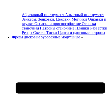
Абразивный инструмент
Алмазный инструмент
Зенкеры, Зенковки, Цековки
Метчики
Оправки и
втулки
Оснаска и приспособление
Оснаска
станочная
Патроны станочные
Плашки
Развертки
Резцы
Сверла
Тиски
Цанги и цанговые патроны
Фрезы дисковые зуборезные модульные