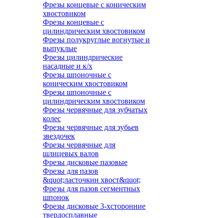
Фрезы концевые с коническим
хвостовиком
Фрезы концевые с
цилиндрическим хвостовиком
Фрезы полукруглые вогнутые и
выпуклые
Фрезы цилиндрические
насадные и к/х
Фрезы шпоночные с
коническим хвостовиком
Фрезы шпоночные с
цилиндрическим хвостовиком
Фрезы червячные для зубчатых
колес
Фрезы червячные для зубьев
звездочек
Фрезы червячные для
шлицевых валов
Фрезы дисковые пазовые
Фрезы для пазов
&quot;ласточкин хвост&quot;
Фрезы для пазов сегментных
шпонок
Фрезы дисковые 3-хсторонние
твердосплавные