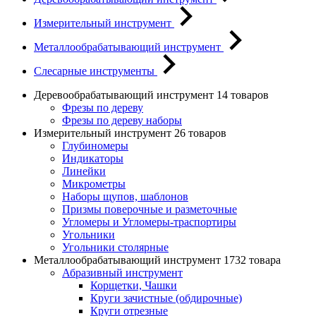
Измерительный инструмент
Металлообрабатывающий инструмент
Слесарные инструменты
Деревообрабатывающий инструмент
14 товаров
Фрезы по дереву
Фрезы по дереву наборы
Измерительный инструмент
26 товаров
Глубиномеры
Индикаторы
Линейки
Микрометры
Наборы щупов, шаблонов
Призмы поверочные и разметочные
Угломеры и Угломеры-траспортиры
Угольники
Угольники столярные
Металлообрабатывающий инструмент
1732 товара
Абразивный инструмент
Корщетки, Чашки
Круги зачистные (обдирочные)
Круги отрезные