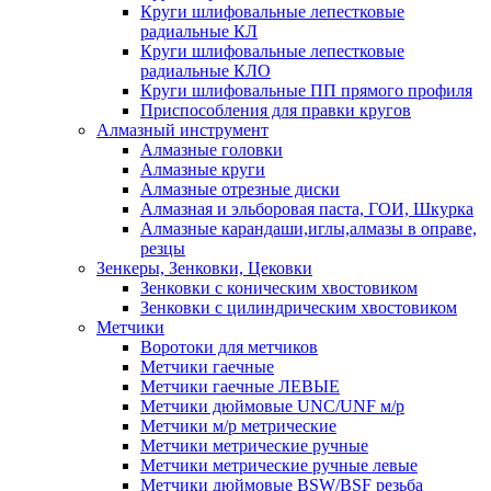
Круги шлифовальные лепестковые
радиальные КЛ
Круги шлифовальные лепестковые
радиальные КЛО
Круги шлифовальные ПП прямого профиля
Приспособления для правки кругов
Алмазный инструмент
Алмазные головки
Алмазные круги
Алмазные отрезные диски
Алмазная и эльборовая паста, ГОИ, Шкурка
Алмазные карандаши,иглы,алмазы в оправе,
резцы
Зенкеры, Зенковки, Цековки
Зенковки с коническим хвостовиком
Зенковки с цилиндрическим хвостовиком
Метчики
Воротоки для метчиков
Метчики гаечные
Метчики гаечные ЛЕВЫЕ
Метчики дюймовые UNC/UNF м/р
Метчики м/р метрические
Метчики метрические ручные
Метчики метрические ручные левые
Метчики дюймовые BSW/BSF резьба