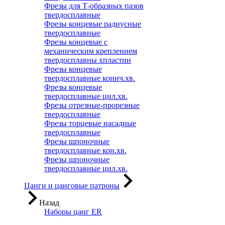
Фрезы для Т-образных пазов
твердосплавные
Фрезы концевые радиусные
твердосплавные
Фрезы концевые с
механическим креплением
твердосплавны хпластин
Фрезы концевые
твердосплавные конич.хв.
Фрезы концевые
твердосплавные цил.хв.
Фрезы отрезные-прорезные
твердосплавные
Фрезы торцевые насадные
твердосплавные
Фрезы шпоночные
твердосплавные кон.хв.
Фрезы шпоночные
твердосплавные цил.хв.
Цанги и цанговые патроны
Назад
Наборы цанг ER