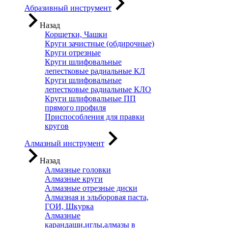
Абразивный инструмент
Назад
Корщетки, Чашки
Круги зачистные (обдирочные)
Круги отрезные
Круги шлифовальные
лепестковые радиальные КЛ
Круги шлифовальные
лепестковые радиальные КЛО
Круги шлифовальные ПП
прямого профиля
Приспособления для правки
кругов
Алмазный инструмент
Назад
Алмазные головки
Алмазные круги
Алмазные отрезные диски
Алмазная и эльборовая паста,
ГОИ, Шкурка
Алмазные
карандаши,иглы,алмазы в