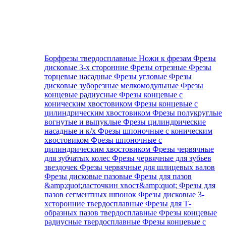
Борфрезы твердосплавные
Ножи к фрезам
Фрезы
дисковые 3-х сторонние
Фрезы отрезные
Фрезы
торцевые насадные
Фрезы угловые
Фрезы
дисковые зуборезные мелкомодульные
Фрезы
концевые радиусные
Фрезы концевые с
коническим хвостовиком
Фрезы концевые с
цилиндрическим хвостовиком
Фрезы полукруглые
вогнутые и выпуклые
Фрезы цилиндрические
насадные и к/х
Фрезы шпоночные с коническим
хвостовиком
Фрезы шпоночные с
цилиндрическим хвостовиком
Фрезы червячные
для зубчатых колес
Фрезы червячные для зубьев
звездочек
Фрезы червячные для шлицевых валов
Фрезы дисковые пазовые
Фрезы для пазов
&amp;quot;ласточкин хвост&amp;quot;
Фрезы для
пазов сегментных шпонок
Фрезы дисковые 3-
хсторонние твердосплавные
Фрезы для Т-
образных пазов твердосплавные
Фрезы концевые
радиусные твердосплавные
Фрезы концевые с