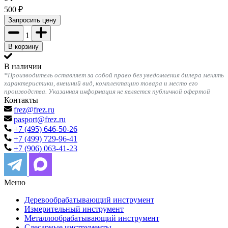
500
₽
Запросить цену
1
В корзину
В наличии
*Производитель оставляет за собой право без уведомления дилера менять
характеристики, внешний вид, комплектацию товара и место его
производства. Указанная информация не является публичной офертой
Контакты
frez@frez.ru
pasport@frez.ru
+7 (495) 646-50-26
+7 (499) 729-96-41
+7 (906) 063-41-23
Меню
Деревообрабатывающий инструмент
Измерительный инструмент
Металлообрабатывающий инструмент
Слесарные инструменты