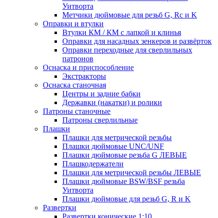
Уитворта
Метчики дюймовые для резьб G, Rc и K
Оправки и втулки
Втулки КМ / КМ с лапкой и клинья
Оправки для насадных зенкеров и развёрток
Оправки переходные для сверлильных
патронов
Оснаска и приспособление
Экстракторы
Оснаска станочная
Центры и задние бабки
Державки (накатки) и ролики
Патроны станочные
Патроны сверлильные
Плашки
Плашки для метрической резьбы
Плашки дюймовые UNC/UNF
Плашки дюймовые резьба G ЛЕВЫЕ
Плашкодержатели
Плашки для метрической резьбы ЛЕВЫЕ
Плашки дюймовые BSW/BSF резьба
Уитворта
Плашки дюймовые для резьб G, R и K
Развертки
Развертки конические 1:10