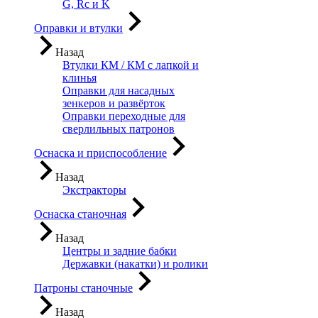
G, Rc и K
Оправки и втулки
Назад
Втулки КМ / КМ с лапкой и
клинья
Оправки для насадных
зенкеров и развёрток
Оправки переходные для
сверлильных патронов
Оснаска и приспособление
Назад
Экстракторы
Оснаска станочная
Назад
Центры и задние бабки
Державки (накатки) и ролики
Патроны станочные
Назад