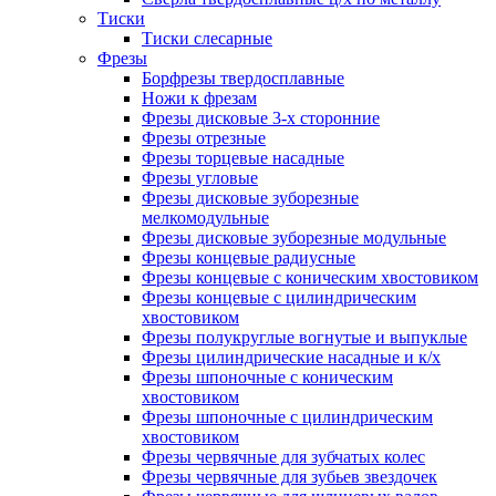
Тиски
Тиски слесарные
Фрезы
Борфрезы твердосплавные
Ножи к фрезам
Фрезы дисковые 3-х сторонние
Фрезы отрезные
Фрезы торцевые насадные
Фрезы угловые
Фрезы дисковые зуборезные
мелкомодульные
Фрезы дисковые зуборезные модульные
Фрезы концевые радиусные
Фрезы концевые с коническим хвостовиком
Фрезы концевые с цилиндрическим
хвостовиком
Фрезы полукруглые вогнутые и выпуклые
Фрезы цилиндрические насадные и к/х
Фрезы шпоночные с коническим
хвостовиком
Фрезы шпоночные с цилиндрическим
хвостовиком
Фрезы червячные для зубчатых колес
Фрезы червячные для зубьев звездочек