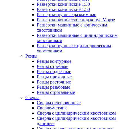
Развертки конические 1:30
Развертки конические 1:50
Развертки ручные разжимные
Развертки конические под конус Морзе
Развертки машинные с коническим
хвостовиком
Развертки машинные с цилиндрическим
хвостовиком
Развертки ручные с цилиндрическим
хвостовиком
Резцы
Резцы контурные
Резцы отрезные
Резцы подрезные
Резцы проходные
Резцы расточные
Резцы резьбовые
Резцы строгальные
Сверла
Сверла центровочные
Сверло-метчик
Сверла с цилиндрическим хвостовиком
Сверла с цилиндрическим хвостовиком
длинные
Сверла твердосплавные ц/х по металлу