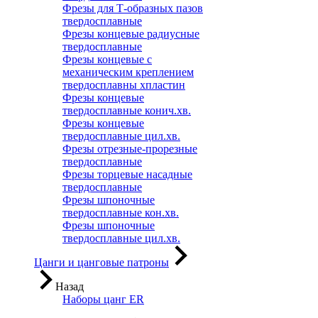
Фрезы для Т-образных пазов
твердосплавные
Фрезы концевые радиусные
твердосплавные
Фрезы концевые с
механическим креплением
твердосплавны хпластин
Фрезы концевые
твердосплавные конич.хв.
Фрезы концевые
твердосплавные цил.хв.
Фрезы отрезные-прорезные
твердосплавные
Фрезы торцевые насадные
твердосплавные
Фрезы шпоночные
твердосплавные кон.хв.
Фрезы шпоночные
твердосплавные цил.хв.
Цанги и цанговые патроны
Назад
Наборы цанг ER