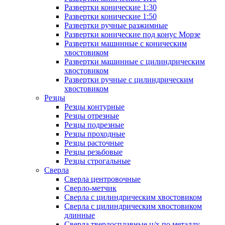
Развертки конические 1:30
Развертки конические 1:50
Развертки ручные разжимные
Развертки конические под конус Морзе
Развертки машинные с коническим
хвостовиком
Развертки машинные с цилиндрическим
хвостовиком
Развертки ручные с цилиндрическим
хвостовиком
Резцы
Резцы контурные
Резцы отрезные
Резцы подрезные
Резцы проходные
Резцы расточные
Резцы резьбовые
Резцы строгальные
Сверла
Сверла центровочные
Сверло-метчик
Сверла с цилиндрическим хвостовиком
Сверла с цилиндрическим хвостовиком
длинные
Сверла твердосплавные ц/х по металлу