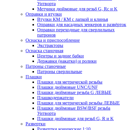
Уитворта
Метчики дюймовые для резьб G, Rc и K
Оправки и втулки
Втулки КМ / КМ с лапкой и клинья
Оправки для насадных зенкеров и развёрток
Оправки переходные для сверлильных
патронов
Оснаска и приспособление
Экстракторы
Оснаска станочная
Центры и задние бабки
Державки (накатки) и ролики
Патроны станочные
Патроны сверлильные
Плашки
Плашки для метрической резьбы
Плашки дюймовые UNC/UNF
Плашки дюймовые резьба G ЛЕВЫЕ
Плашкодержатели
Плашки для метрической резьбы ЛЕВЫЕ
Плашки дюймовые BSW/BSF резьба
Уитворта
Плашки дюймовые для резьб G, R и K
Развертки
Развертки конические 1:10