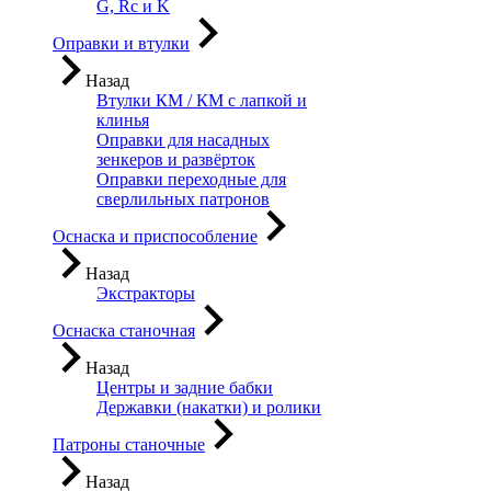
G, Rc и K
Оправки и втулки
Назад
Втулки КМ / КМ с лапкой и
клинья
Оправки для насадных
зенкеров и развёрток
Оправки переходные для
сверлильных патронов
Оснаска и приспособление
Назад
Экстракторы
Оснаска станочная
Назад
Центры и задние бабки
Державки (накатки) и ролики
Патроны станочные
Назад