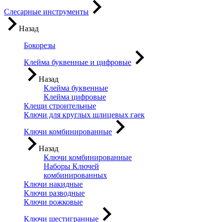
Слесарные инструменты
Назад
Бокорезы
Клейма буквенные и цифровые
Назад
Клейма буквенные
Клейма цифровые
Клещи строительные
Ключи для круглых шлицевых гаек
Ключи комбинированные
Назад
Ключи комбинированные
Наборы Ключей
комбинированных
Ключи накидные
Ключи разводные
Ключи рожковые
Ключи шестигранные