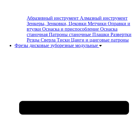
Абразивный инструмент
Алмазный инструмент
Зенкеры, Зенковки, Цековки
Метчики
Оправки и
втулки
Оснаска и приспособление
Оснаска
станочная
Патроны станочные
Плашки
Развертки
Резцы
Сверла
Тиски
Цанги и цанговые патроны
Фрезы дисковые зуборезные модульные