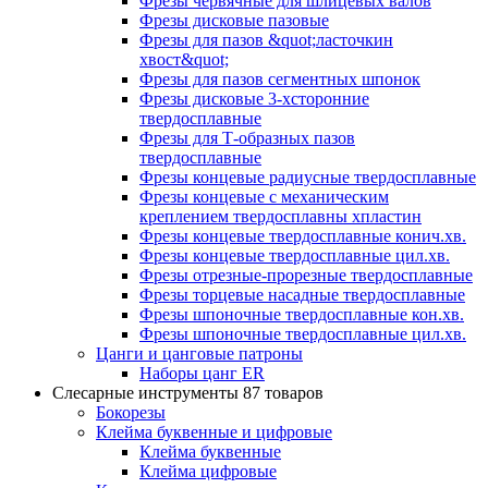
Фрезы червячные для шлицевых валов
Фрезы дисковые пазовые
Фрезы для пазов &quot;ласточкин
хвост&quot;
Фрезы для пазов сегментных шпонок
Фрезы дисковые 3-хсторонние
твердосплавные
Фрезы для Т-образных пазов
твердосплавные
Фрезы концевые радиусные твердосплавные
Фрезы концевые с механическим
креплением твердосплавны хпластин
Фрезы концевые твердосплавные конич.хв.
Фрезы концевые твердосплавные цил.хв.
Фрезы отрезные-прорезные твердосплавные
Фрезы торцевые насадные твердосплавные
Фрезы шпоночные твердосплавные кон.хв.
Фрезы шпоночные твердосплавные цил.хв.
Цанги и цанговые патроны
Наборы цанг ER
Слесарные инструменты
87 товаров
Бокорезы
Клейма буквенные и цифровые
Клейма буквенные
Клейма цифровые