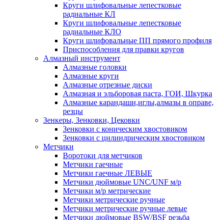
Круги шлифовальные лепестковые
радиальные КЛ
Круги шлифовальные лепестковые
радиальные КЛО
Круги шлифовальные ПП прямого профиля
Приспособления для правки кругов
Алмазный инструмент
Алмазные головки
Алмазные круги
Алмазные отрезные диски
Алмазная и эльборовая паста, ГОИ, Шкурка
Алмазные карандаши,иглы,алмазы в оправе,
резцы
Зенкеры, Зенковки, Цековки
Зенковки с коническим хвостовиком
Зенковки с цилиндрическим хвостовиком
Метчики
Воротоки для метчиков
Метчики гаечные
Метчики гаечные ЛЕВЫЕ
Метчики дюймовые UNC/UNF м/р
Метчики м/р метрические
Метчики метрические ручные
Метчики метрические ручные левые
Метчики дюймовые BSW/BSF резьба