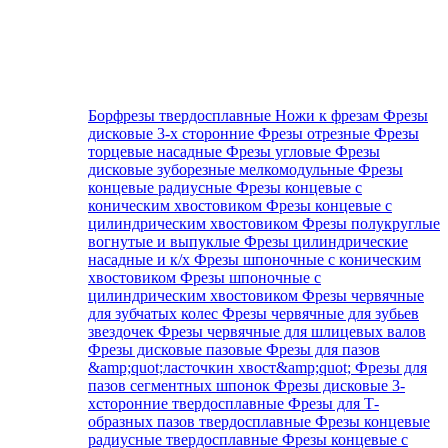
Борфрезы твердосплавные
Ножи к фрезам
Фрезы
дисковые 3-х сторонние
Фрезы отрезные
Фрезы
торцевые насадные
Фрезы угловые
Фрезы
дисковые зуборезные мелкомодульные
Фрезы
концевые радиусные
Фрезы концевые с
коническим хвостовиком
Фрезы концевые с
цилиндрическим хвостовиком
Фрезы полукруглые
вогнутые и выпуклые
Фрезы цилиндрические
насадные и к/х
Фрезы шпоночные с коническим
хвостовиком
Фрезы шпоночные с
цилиндрическим хвостовиком
Фрезы червячные
для зубчатых колес
Фрезы червячные для зубьев
звездочек
Фрезы червячные для шлицевых валов
Фрезы дисковые пазовые
Фрезы для пазов
&amp;quot;ласточкин хвост&amp;quot;
Фрезы для
пазов сегментных шпонок
Фрезы дисковые 3-
хсторонние твердосплавные
Фрезы для Т-
образных пазов твердосплавные
Фрезы концевые
радиусные твердосплавные
Фрезы концевые с