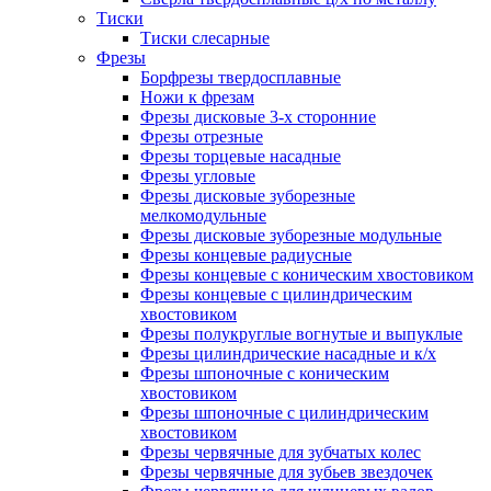
Тиски
Тиски слесарные
Фрезы
Борфрезы твердосплавные
Ножи к фрезам
Фрезы дисковые 3-х сторонние
Фрезы отрезные
Фрезы торцевые насадные
Фрезы угловые
Фрезы дисковые зуборезные
мелкомодульные
Фрезы дисковые зуборезные модульные
Фрезы концевые радиусные
Фрезы концевые с коническим хвостовиком
Фрезы концевые с цилиндрическим
хвостовиком
Фрезы полукруглые вогнутые и выпуклые
Фрезы цилиндрические насадные и к/х
Фрезы шпоночные с коническим
хвостовиком
Фрезы шпоночные с цилиндрическим
хвостовиком
Фрезы червячные для зубчатых колес
Фрезы червячные для зубьев звездочек