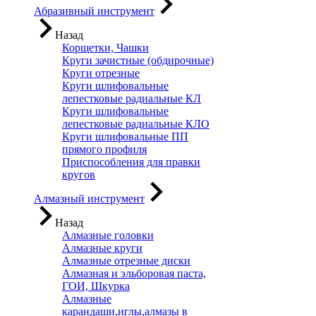
Абразивный инструмент
Назад
Корщетки, Чашки
Круги зачистные (обдирочные)
Круги отрезные
Круги шлифовальные
лепестковые радиальные КЛ
Круги шлифовальные
лепестковые радиальные КЛО
Круги шлифовальные ПП
прямого профиля
Приспособления для правки
кругов
Алмазный инструмент
Назад
Алмазные головки
Алмазные круги
Алмазные отрезные диски
Алмазная и эльборовая паста,
ГОИ, Шкурка
Алмазные
карандаши,иглы,алмазы в