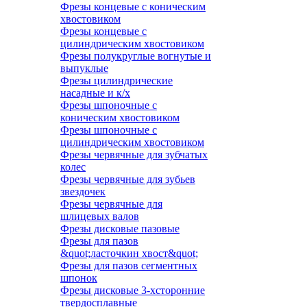
Фрезы концевые с коническим
хвостовиком
Фрезы концевые с
цилиндрическим хвостовиком
Фрезы полукруглые вогнутые и
выпуклые
Фрезы цилиндрические
насадные и к/х
Фрезы шпоночные с
коническим хвостовиком
Фрезы шпоночные с
цилиндрическим хвостовиком
Фрезы червячные для зубчатых
колес
Фрезы червячные для зубьев
звездочек
Фрезы червячные для
шлицевых валов
Фрезы дисковые пазовые
Фрезы для пазов
&quot;ласточкин хвост&quot;
Фрезы для пазов сегментных
шпонок
Фрезы дисковые 3-хсторонние
твердосплавные