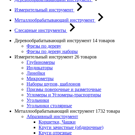
Измерительный инструмент
Металлообрабатывающий инструмент
Слесарные инструменты
Деревообрабатывающий инструмент
14 товаров
Фрезы по дереву
Фрезы по дереву наборы
Измерительный инструмент
26 товаров
Глубиномеры
Индикаторы
Линейки
Микрометры
Наборы щупов, шаблонов
Призмы поверочные и разметочные
Угломеры и Угломеры-траспортиры
Угольники
Угольники столярные
Металлообрабатывающий инструмент
1732 товара
Абразивный инструмент
Корщетки, Чашки
Круги зачистные (обдирочные)
Круги отрезные