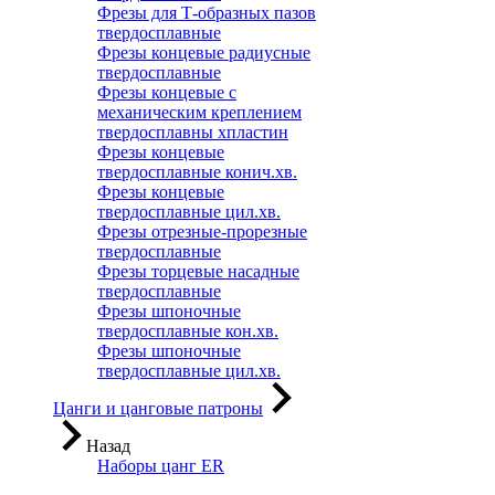
Фрезы для Т-образных пазов
твердосплавные
Фрезы концевые радиусные
твердосплавные
Фрезы концевые с
механическим креплением
твердосплавны хпластин
Фрезы концевые
твердосплавные конич.хв.
Фрезы концевые
твердосплавные цил.хв.
Фрезы отрезные-прорезные
твердосплавные
Фрезы торцевые насадные
твердосплавные
Фрезы шпоночные
твердосплавные кон.хв.
Фрезы шпоночные
твердосплавные цил.хв.
Цанги и цанговые патроны
Назад
Наборы цанг ER