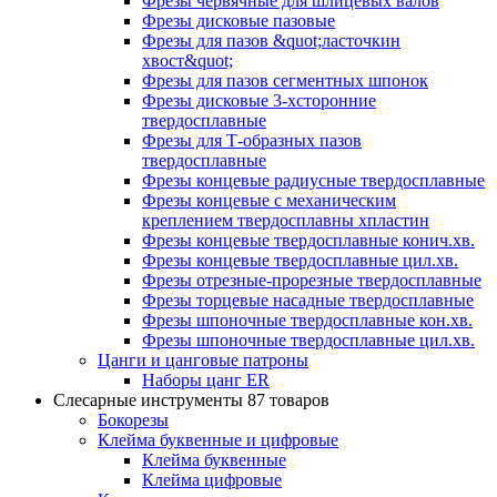
Фрезы червячные для шлицевых валов
Фрезы дисковые пазовые
Фрезы для пазов &quot;ласточкин
хвост&quot;
Фрезы для пазов сегментных шпонок
Фрезы дисковые 3-хсторонние
твердосплавные
Фрезы для Т-образных пазов
твердосплавные
Фрезы концевые радиусные твердосплавные
Фрезы концевые с механическим
креплением твердосплавны хпластин
Фрезы концевые твердосплавные конич.хв.
Фрезы концевые твердосплавные цил.хв.
Фрезы отрезные-прорезные твердосплавные
Фрезы торцевые насадные твердосплавные
Фрезы шпоночные твердосплавные кон.хв.
Фрезы шпоночные твердосплавные цил.хв.
Цанги и цанговые патроны
Наборы цанг ER
Слесарные инструменты
87 товаров
Бокорезы
Клейма буквенные и цифровые
Клейма буквенные
Клейма цифровые