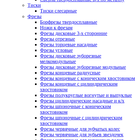
Тиски
Тиски слесарные
Фрезы
Борфрезы твердосплавные
Ножи к фрезам
Фрезы дисковые 3-х сторонние
Фрезы отрезные
Фрезы торцевые насадные
Фрезы угловые
Фрезы дисковые зуборезные
мелкомодульные
Фрезы дисковые зуборезные модульные
Фрезы концевые радиусные
Фрезы концевые с коническим хвостовиком
Фрезы концевые с цилиндрическим
хвостовиком
Фрезы полукруглые вогнутые и выпуклые
Фрезы цилиндрические насадные и к/х
Фрезы шпоночные с коническим
хвостовиком
Фрезы шпоночные с цилиндрическим
хвостовиком
Фрезы червячные для зубчатых колес
Фрезы червячные для зубьев звездочек