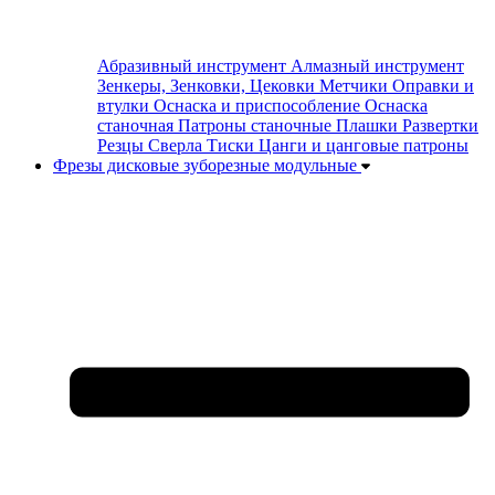
Абразивный инструмент
Алмазный инструмент
Зенкеры, Зенковки, Цековки
Метчики
Оправки и
втулки
Оснаска и приспособление
Оснаска
станочная
Патроны станочные
Плашки
Развертки
Резцы
Сверла
Тиски
Цанги и цанговые патроны
Фрезы дисковые зуборезные модульные