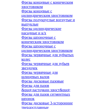
Фрезы концевые с коническим
хвостовиком
Фрезы концевые с
цилиндрическим хвостовиком
Фрезы полукруглые вогнутые и
выпуклые
Фрезы цилиндрические
насадные и к/х
Фрезы шпоночные с
коническим хвостовиком
Фрезы шпоночные с
цилиндрическим хвостовиком
Фрезы червячные для зубчатых
колес
Фрезы червячные для зубьев
звездочек
Фрезы червячные для
шлицевых валов
Фрезы дисковые пазовые
Фрезы для пазов
&quot;ласточкин хвост&quot;
Фрезы для пазов сегментных
шпонок
Фрезы дисковые 3-хсторонние
твердосплавные