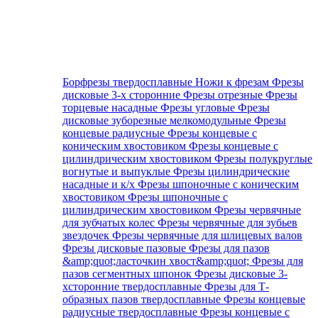
Борфрезы твердосплавные
Ножи к фрезам
Фрезы
дисковые 3-х сторонние
Фрезы отрезные
Фрезы
торцевые насадные
Фрезы угловые
Фрезы
дисковые зуборезные мелкомодульные
Фрезы
концевые радиусные
Фрезы концевые с
коническим хвостовиком
Фрезы концевые с
цилиндрическим хвостовиком
Фрезы полукруглые
вогнутые и выпуклые
Фрезы цилиндрические
насадные и к/х
Фрезы шпоночные с коническим
хвостовиком
Фрезы шпоночные с
цилиндрическим хвостовиком
Фрезы червячные
для зубчатых колес
Фрезы червячные для зубьев
звездочек
Фрезы червячные для шлицевых валов
Фрезы дисковые пазовые
Фрезы для пазов
&amp;quot;ласточкин хвост&amp;quot;
Фрезы для
пазов сегментных шпонок
Фрезы дисковые 3-
хсторонние твердосплавные
Фрезы для Т-
образных пазов твердосплавные
Фрезы концевые
радиусные твердосплавные
Фрезы концевые с