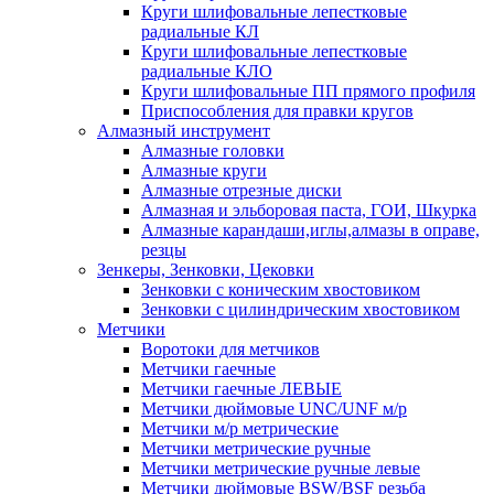
Круги шлифовальные лепестковые
радиальные КЛ
Круги шлифовальные лепестковые
радиальные КЛО
Круги шлифовальные ПП прямого профиля
Приспособления для правки кругов
Алмазный инструмент
Алмазные головки
Алмазные круги
Алмазные отрезные диски
Алмазная и эльборовая паста, ГОИ, Шкурка
Алмазные карандаши,иглы,алмазы в оправе,
резцы
Зенкеры, Зенковки, Цековки
Зенковки с коническим хвостовиком
Зенковки с цилиндрическим хвостовиком
Метчики
Воротоки для метчиков
Метчики гаечные
Метчики гаечные ЛЕВЫЕ
Метчики дюймовые UNC/UNF м/р
Метчики м/р метрические
Метчики метрические ручные
Метчики метрические ручные левые
Метчики дюймовые BSW/BSF резьба