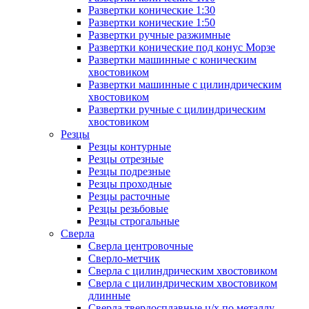
Развертки конические 1:30
Развертки конические 1:50
Развертки ручные разжимные
Развертки конические под конус Морзе
Развертки машинные с коническим
хвостовиком
Развертки машинные с цилиндрическим
хвостовиком
Развертки ручные с цилиндрическим
хвостовиком
Резцы
Резцы контурные
Резцы отрезные
Резцы подрезные
Резцы проходные
Резцы расточные
Резцы резьбовые
Резцы строгальные
Сверла
Сверла центровочные
Сверло-метчик
Сверла с цилиндрическим хвостовиком
Сверла с цилиндрическим хвостовиком
длинные
Сверла твердосплавные ц/х по металлу