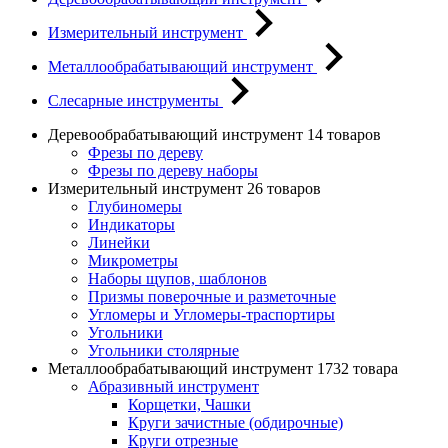
Измерительный инструмент
Металлообрабатывающий инструмент
Слесарные инструменты
Деревообрабатывающий инструмент
14 товаров
Фрезы по дереву
Фрезы по дереву наборы
Измерительный инструмент
26 товаров
Глубиномеры
Индикаторы
Линейки
Микрометры
Наборы щупов, шаблонов
Призмы поверочные и разметочные
Угломеры и Угломеры-траспортиры
Угольники
Угольники столярные
Металлообрабатывающий инструмент
1732 товара
Абразивный инструмент
Корщетки, Чашки
Круги зачистные (обдирочные)
Круги отрезные