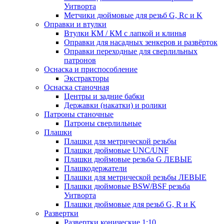
Уитворта
Метчики дюймовые для резьб G, Rc и K
Оправки и втулки
Втулки КМ / КМ с лапкой и клинья
Оправки для насадных зенкеров и развёрток
Оправки переходные для сверлильных
патронов
Оснаска и приспособление
Экстракторы
Оснаска станочная
Центры и задние бабки
Державки (накатки) и ролики
Патроны станочные
Патроны сверлильные
Плашки
Плашки для метрической резьбы
Плашки дюймовые UNC/UNF
Плашки дюймовые резьба G ЛЕВЫЕ
Плашкодержатели
Плашки для метрической резьбы ЛЕВЫЕ
Плашки дюймовые BSW/BSF резьба
Уитворта
Плашки дюймовые для резьб G, R и K
Развертки
Развертки конические 1:10