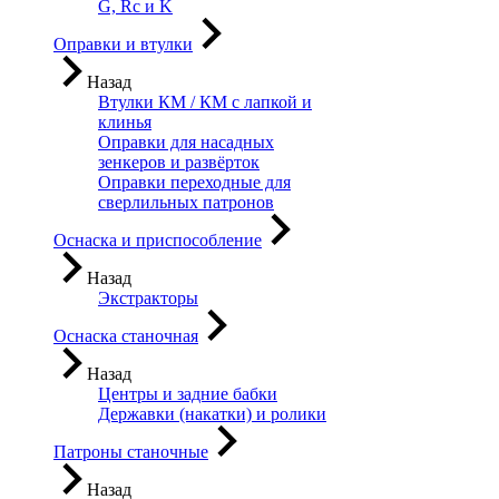
G, Rc и K
Оправки и втулки
Назад
Втулки КМ / КМ с лапкой и
клинья
Оправки для насадных
зенкеров и развёрток
Оправки переходные для
сверлильных патронов
Оснаска и приспособление
Назад
Экстракторы
Оснаска станочная
Назад
Центры и задние бабки
Державки (накатки) и ролики
Патроны станочные
Назад