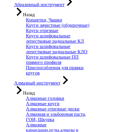
Абразивный инструмент
Назад
Корщетки, Чашки
Круги зачистные (обдирочные)
Круги отрезные
Круги шлифовальные
лепестковые радиальные КЛ
Круги шлифовальные
лепестковые радиальные КЛО
Круги шлифовальные ПП
прямого профиля
Приспособления для правки
кругов
Алмазный инструмент
Назад
Алмазные головки
Алмазные круги
Алмазные отрезные диски
Алмазная и эльборовая паста,
ГОИ, Шкурка
Алмазные
карандаши,иглы,алмазы в