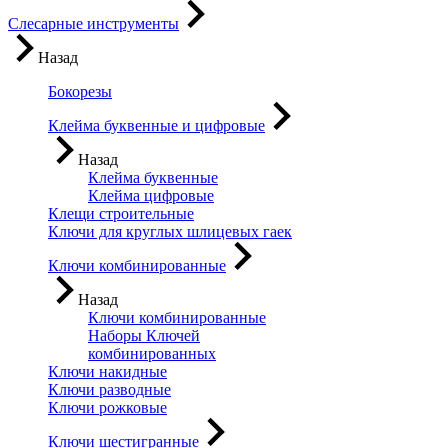
Слесарные инструменты
Назад
Бокорезы
Клейма буквенные и цифровые
Назад
Клейма буквенные
Клейма цифровые
Клещи строительные
Ключи для круглых шлицевых гаек
Ключи комбинированные
Назад
Ключи комбинированные
Наборы Ключей
комбинированных
Ключи накидные
Ключи разводные
Ключи рожковые
Ключи шестигранные