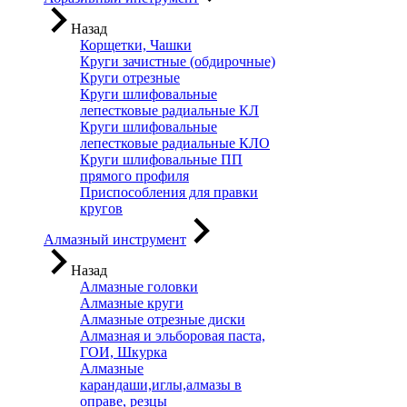
Назад
Корщетки, Чашки
Круги зачистные (обдирочные)
Круги отрезные
Круги шлифовальные
лепестковые радиальные КЛ
Круги шлифовальные
лепестковые радиальные КЛО
Круги шлифовальные ПП
прямого профиля
Приспособления для правки
кругов
Алмазный инструмент
Назад
Алмазные головки
Алмазные круги
Алмазные отрезные диски
Алмазная и эльборовая паста,
ГОИ, Шкурка
Алмазные
карандаши,иглы,алмазы в
оправе, резцы