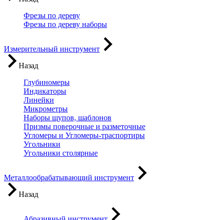
Фрезы по дереву
Фрезы по дереву наборы
Измерительный инструмент
Назад
Глубиномеры
Индикаторы
Линейки
Микрометры
Наборы щупов, шаблонов
Призмы поверочные и разметочные
Угломеры и Угломеры-траспортиры
Угольники
Угольники столярные
Металлообрабатывающий инструмент
Назад
Абразивный инструмент