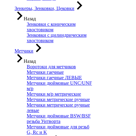
Зенкеры, Зенковки, Цековки
Назад
Зенковки с коническим
хвостовиком
Зенковки с цилиндрическим
хвостовиком
Метчики
Назад
Воротоки для метчиков
Метчики гаечные
Метчики гаечные ЛЕВЫЕ
Метчики дюймовые UNC/UNF
м/р
Метчики м/р метрические
Метчики метрические ручные
Метчики метрические ручные
левые
Метчики дюймовые BSW/BSF
резьба Уитворта
Метчики дюймовые для резьб
G, Rc и K