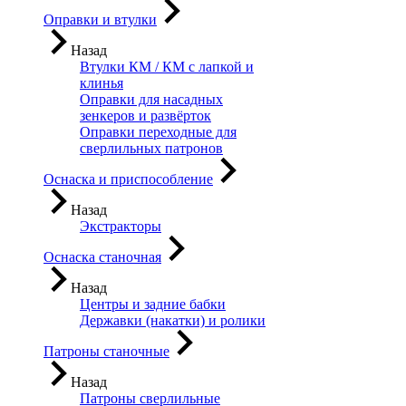
Оправки и втулки
Назад
Втулки КМ / КМ с лапкой и
клинья
Оправки для насадных
зенкеров и развёрток
Оправки переходные для
сверлильных патронов
Оснаска и приспособление
Назад
Экстракторы
Оснаска станочная
Назад
Центры и задние бабки
Державки (накатки) и ролики
Патроны станочные
Назад
Патроны сверлильные