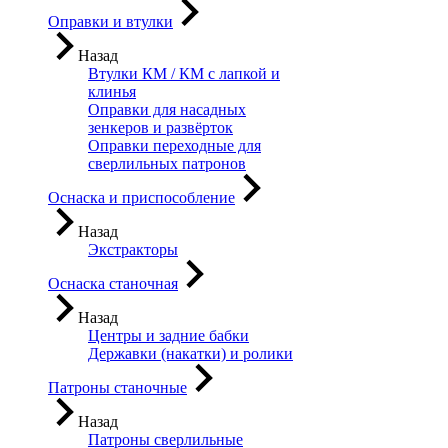
Оправки и втулки
Назад
Втулки КМ / КМ с лапкой и
клинья
Оправки для насадных
зенкеров и развёрток
Оправки переходные для
сверлильных патронов
Оснаска и приспособление
Назад
Экстракторы
Оснаска станочная
Назад
Центры и задние бабки
Державки (накатки) и ролики
Патроны станочные
Назад
Патроны сверлильные