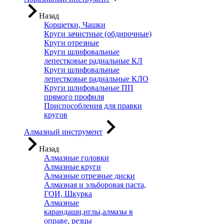
Назад
Корщетки, Чашки
Круги зачистные (обдирочные)
Круги отрезные
Круги шлифовальные
лепестковые радиальные КЛ
Круги шлифовальные
лепестковые радиальные КЛО
Круги шлифовальные ПП
прямого профиля
Приспособления для правки
кругов
Алмазный инструмент
Назад
Алмазные головки
Алмазные круги
Алмазные отрезные диски
Алмазная и эльборовая паста,
ГОИ, Шкурка
Алмазные
карандаши,иглы,алмазы в
оправе, резцы