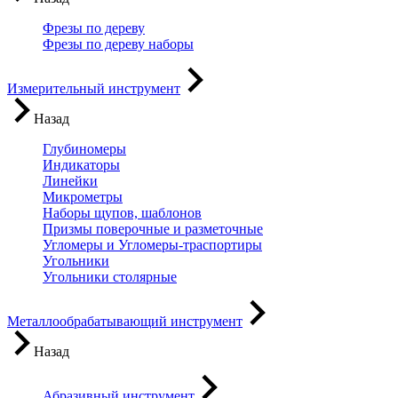
Фрезы по дереву
Фрезы по дереву наборы
Измерительный инструмент
Назад
Глубиномеры
Индикаторы
Линейки
Микрометры
Наборы щупов, шаблонов
Призмы поверочные и разметочные
Угломеры и Угломеры-траспортиры
Угольники
Угольники столярные
Металлообрабатывающий инструмент
Назад
Абразивный инструмент