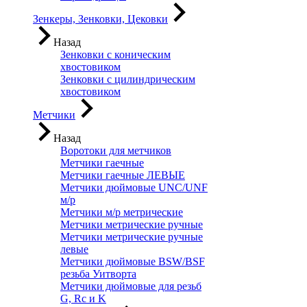
Зенкеры, Зенковки, Цековки
Назад
Зенковки с коническим
хвостовиком
Зенковки с цилиндрическим
хвостовиком
Метчики
Назад
Воротоки для метчиков
Метчики гаечные
Метчики гаечные ЛЕВЫЕ
Метчики дюймовые UNC/UNF
м/р
Метчики м/р метрические
Метчики метрические ручные
Метчики метрические ручные
левые
Метчики дюймовые BSW/BSF
резьба Уитворта
Метчики дюймовые для резьб
G, Rc и K