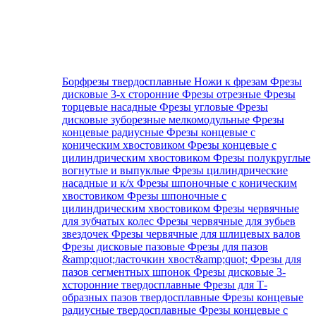
Борфрезы твердосплавные
Ножи к фрезам
Фрезы
дисковые 3-х сторонние
Фрезы отрезные
Фрезы
торцевые насадные
Фрезы угловые
Фрезы
дисковые зуборезные мелкомодульные
Фрезы
концевые радиусные
Фрезы концевые с
коническим хвостовиком
Фрезы концевые с
цилиндрическим хвостовиком
Фрезы полукруглые
вогнутые и выпуклые
Фрезы цилиндрические
насадные и к/х
Фрезы шпоночные с коническим
хвостовиком
Фрезы шпоночные с
цилиндрическим хвостовиком
Фрезы червячные
для зубчатых колес
Фрезы червячные для зубьев
звездочек
Фрезы червячные для шлицевых валов
Фрезы дисковые пазовые
Фрезы для пазов
&amp;quot;ласточкин хвост&amp;quot;
Фрезы для
пазов сегментных шпонок
Фрезы дисковые 3-
хсторонние твердосплавные
Фрезы для Т-
образных пазов твердосплавные
Фрезы концевые
радиусные твердосплавные
Фрезы концевые с