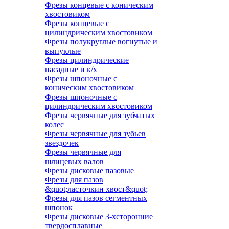
Фрезы концевые с коническим
хвостовиком
Фрезы концевые с
цилиндрическим хвостовиком
Фрезы полукруглые вогнутые и
выпуклые
Фрезы цилиндрические
насадные и к/х
Фрезы шпоночные с
коническим хвостовиком
Фрезы шпоночные с
цилиндрическим хвостовиком
Фрезы червячные для зубчатых
колес
Фрезы червячные для зубьев
звездочек
Фрезы червячные для
шлицевых валов
Фрезы дисковые пазовые
Фрезы для пазов
&quot;ласточкин хвост&quot;
Фрезы для пазов сегментных
шпонок
Фрезы дисковые 3-хсторонние
твердосплавные