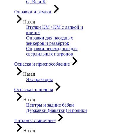
G, Rc и K
Оправки и втулки
Назад
Втулки КМ / КМ с лапкой и
клинья
Оправки для насадных
зенкеров и развёрток
Оправки переходные для
сверлильных патронов
Оснаска и приспособление
Назад
Экстракторы
Оснаска станочная
Назад
Центры и задние бабки
Державки (накатки) и ролики
Патроны станочные
Назад