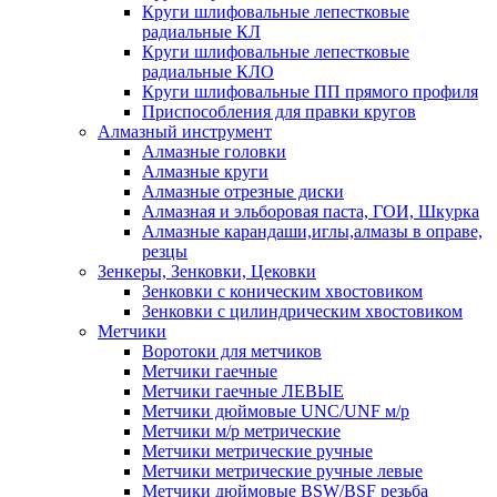
Круги шлифовальные лепестковые
радиальные КЛ
Круги шлифовальные лепестковые
радиальные КЛО
Круги шлифовальные ПП прямого профиля
Приспособления для правки кругов
Алмазный инструмент
Алмазные головки
Алмазные круги
Алмазные отрезные диски
Алмазная и эльборовая паста, ГОИ, Шкурка
Алмазные карандаши,иглы,алмазы в оправе,
резцы
Зенкеры, Зенковки, Цековки
Зенковки с коническим хвостовиком
Зенковки с цилиндрическим хвостовиком
Метчики
Воротоки для метчиков
Метчики гаечные
Метчики гаечные ЛЕВЫЕ
Метчики дюймовые UNC/UNF м/р
Метчики м/р метрические
Метчики метрические ручные
Метчики метрические ручные левые
Метчики дюймовые BSW/BSF резьба