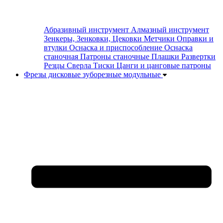
Абразивный инструмент
Алмазный инструмент
Зенкеры, Зенковки, Цековки
Метчики
Оправки и
втулки
Оснаска и приспособление
Оснаска
станочная
Патроны станочные
Плашки
Развертки
Резцы
Сверла
Тиски
Цанги и цанговые патроны
Фрезы дисковые зуборезные модульные