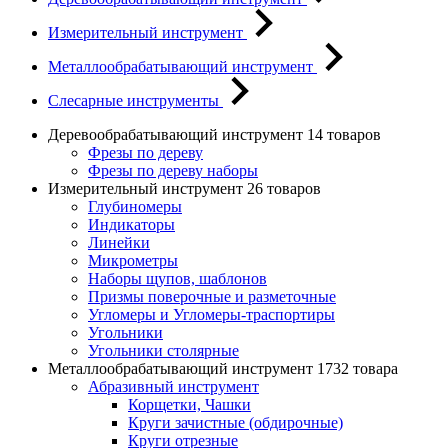
Измерительный инструмент
Металлообрабатывающий инструмент
Слесарные инструменты
Деревообрабатывающий инструмент
14 товаров
Фрезы по дереву
Фрезы по дереву наборы
Измерительный инструмент
26 товаров
Глубиномеры
Индикаторы
Линейки
Микрометры
Наборы щупов, шаблонов
Призмы поверочные и разметочные
Угломеры и Угломеры-траспортиры
Угольники
Угольники столярные
Металлообрабатывающий инструмент
1732 товара
Абразивный инструмент
Корщетки, Чашки
Круги зачистные (обдирочные)
Круги отрезные