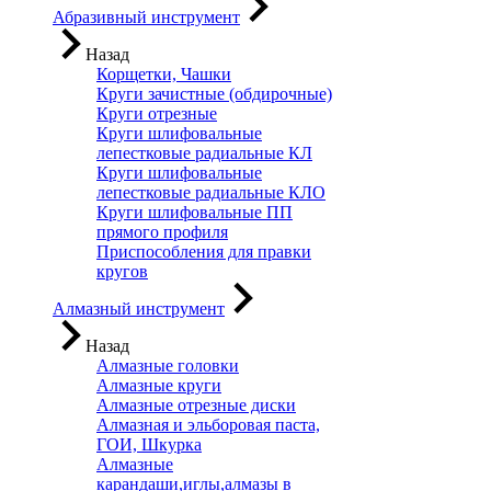
Абразивный инструмент
Назад
Корщетки, Чашки
Круги зачистные (обдирочные)
Круги отрезные
Круги шлифовальные
лепестковые радиальные КЛ
Круги шлифовальные
лепестковые радиальные КЛО
Круги шлифовальные ПП
прямого профиля
Приспособления для правки
кругов
Алмазный инструмент
Назад
Алмазные головки
Алмазные круги
Алмазные отрезные диски
Алмазная и эльборовая паста,
ГОИ, Шкурка
Алмазные
карандаши,иглы,алмазы в