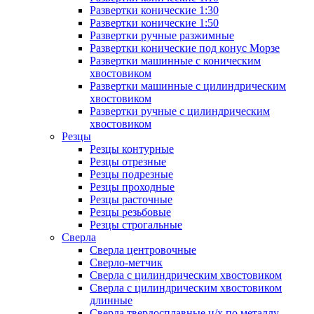
Развертки конические 1:30
Развертки конические 1:50
Развертки ручные разжимные
Развертки конические под конус Морзе
Развертки машинные с коническим
хвостовиком
Развертки машинные с цилиндрическим
хвостовиком
Развертки ручные с цилиндрическим
хвостовиком
Резцы
Резцы контурные
Резцы отрезные
Резцы подрезные
Резцы проходные
Резцы расточные
Резцы резьбовые
Резцы строгальные
Сверла
Сверла центровочные
Сверло-метчик
Сверла с цилиндрическим хвостовиком
Сверла с цилиндрическим хвостовиком
длинные
Сверла твердосплавные ц/х по металлу