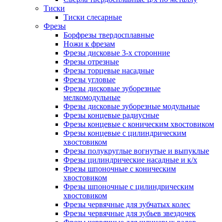
Тиски
Тиски слесарные
Фрезы
Борфрезы твердосплавные
Ножи к фрезам
Фрезы дисковые 3-х сторонние
Фрезы отрезные
Фрезы торцевые насадные
Фрезы угловые
Фрезы дисковые зуборезные
мелкомодульные
Фрезы дисковые зуборезные модульные
Фрезы концевые радиусные
Фрезы концевые с коническим хвостовиком
Фрезы концевые с цилиндрическим
хвостовиком
Фрезы полукруглые вогнутые и выпуклые
Фрезы цилиндрические насадные и к/х
Фрезы шпоночные с коническим
хвостовиком
Фрезы шпоночные с цилиндрическим
хвостовиком
Фрезы червячные для зубчатых колес
Фрезы червячные для зубьев звездочек