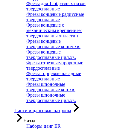
Фрезы для Т-образных пазов
твердосплавные
Фрезы концевые радиусные
твердосплавные
Фрезы концевые с
механическим креплением
твердосплавны хпластин
Фрезы концевые
твердосплавные конич.хв.
Фрезы концевые
твердосплавные цил.хв.
Фрезы отрезные-прорезные
твердосплавные
Фрезы торцевые насадные
твердосплавные
Фрезы шпоночные
твердосплавные кон.хв.
Фрезы шпоночные
твердосплавные цил.хв.
Цанги и цанговые патроны
Назад
Наборы цанг ER