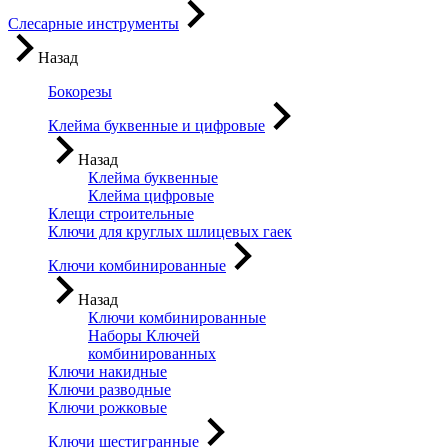
Слесарные инструменты
Назад
Бокорезы
Клейма буквенные и цифровые
Назад
Клейма буквенные
Клейма цифровые
Клещи строительные
Ключи для круглых шлицевых гаек
Ключи комбинированные
Назад
Ключи комбинированные
Наборы Ключей
комбинированных
Ключи накидные
Ключи разводные
Ключи рожковые
Ключи шестигранные