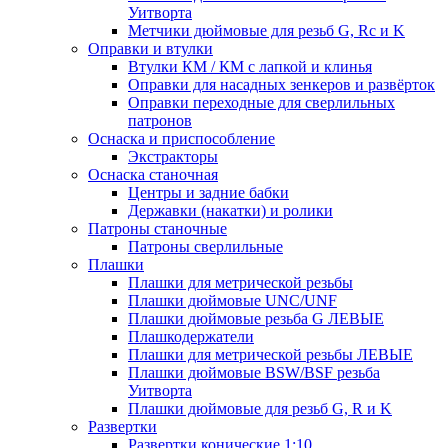
Уитворта
Метчики дюймовые для резьб G, Rc и K
Оправки и втулки
Втулки КМ / КМ с лапкой и клинья
Оправки для насадных зенкеров и развёрток
Оправки переходные для сверлильных
патронов
Оснаска и приспособление
Экстракторы
Оснаска станочная
Центры и задние бабки
Державки (накатки) и ролики
Патроны станочные
Патроны сверлильные
Плашки
Плашки для метрической резьбы
Плашки дюймовые UNC/UNF
Плашки дюймовые резьба G ЛЕВЫЕ
Плашкодержатели
Плашки для метрической резьбы ЛЕВЫЕ
Плашки дюймовые BSW/BSF резьба
Уитворта
Плашки дюймовые для резьб G, R и K
Развертки
Развертки конические 1:10