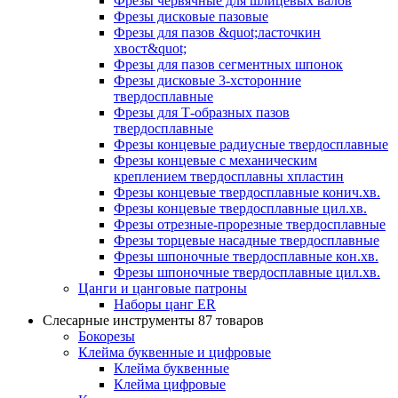
Фрезы червячные для шлицевых валов
Фрезы дисковые пазовые
Фрезы для пазов &quot;ласточкин
хвост&quot;
Фрезы для пазов сегментных шпонок
Фрезы дисковые 3-хсторонние
твердосплавные
Фрезы для Т-образных пазов
твердосплавные
Фрезы концевые радиусные твердосплавные
Фрезы концевые с механическим
креплением твердосплавны хпластин
Фрезы концевые твердосплавные конич.хв.
Фрезы концевые твердосплавные цил.хв.
Фрезы отрезные-прорезные твердосплавные
Фрезы торцевые насадные твердосплавные
Фрезы шпоночные твердосплавные кон.хв.
Фрезы шпоночные твердосплавные цил.хв.
Цанги и цанговые патроны
Наборы цанг ER
Слесарные инструменты
87 товаров
Бокорезы
Клейма буквенные и цифровые
Клейма буквенные
Клейма цифровые