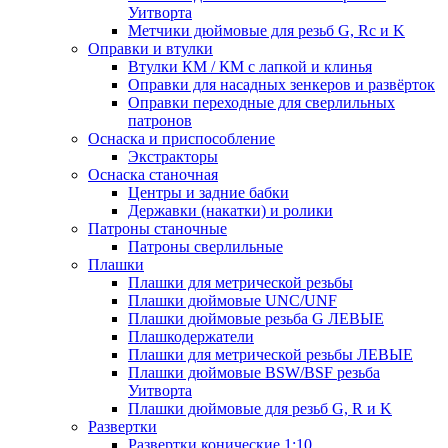
Уитворта
Метчики дюймовые для резьб G, Rc и K
Оправки и втулки
Втулки КМ / КМ с лапкой и клинья
Оправки для насадных зенкеров и развёрток
Оправки переходные для сверлильных
патронов
Оснаска и приспособление
Экстракторы
Оснаска станочная
Центры и задние бабки
Державки (накатки) и ролики
Патроны станочные
Патроны сверлильные
Плашки
Плашки для метрической резьбы
Плашки дюймовые UNC/UNF
Плашки дюймовые резьба G ЛЕВЫЕ
Плашкодержатели
Плашки для метрической резьбы ЛЕВЫЕ
Плашки дюймовые BSW/BSF резьба
Уитворта
Плашки дюймовые для резьб G, R и K
Развертки
Развертки конические 1:10