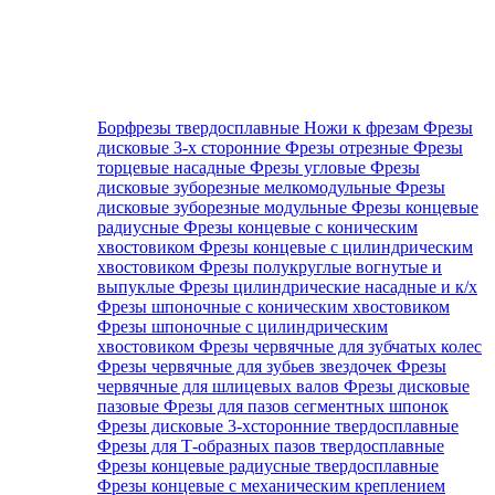
Борфрезы твердосплавные
Ножи к фрезам
Фрезы
дисковые 3-х сторонние
Фрезы отрезные
Фрезы
торцевые насадные
Фрезы угловые
Фрезы
дисковые зуборезные мелкомодульные
Фрезы
дисковые зуборезные модульные
Фрезы концевые
радиусные
Фрезы концевые с коническим
хвостовиком
Фрезы концевые с цилиндрическим
хвостовиком
Фрезы полукруглые вогнутые и
выпуклые
Фрезы цилиндрические насадные и к/х
Фрезы шпоночные с коническим хвостовиком
Фрезы шпоночные с цилиндрическим
хвостовиком
Фрезы червячные для зубчатых колес
Фрезы червячные для зубьев звездочек
Фрезы
червячные для шлицевых валов
Фрезы дисковые
пазовые
Фрезы для пазов сегментных шпонок
Фрезы дисковые 3-хсторонние твердосплавные
Фрезы для Т-образных пазов твердосплавные
Фрезы концевые радиусные твердосплавные
Фрезы концевые с механическим креплением