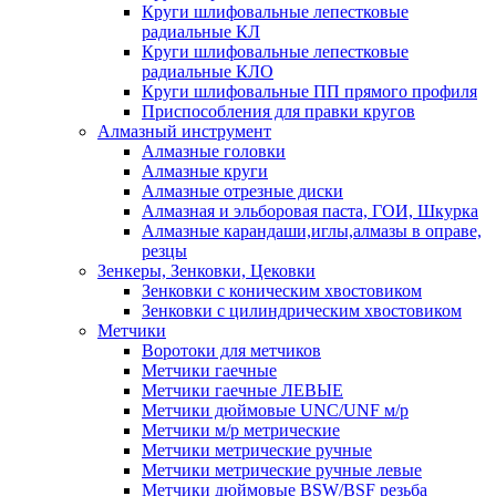
Круги шлифовальные лепестковые
радиальные КЛ
Круги шлифовальные лепестковые
радиальные КЛО
Круги шлифовальные ПП прямого профиля
Приспособления для правки кругов
Алмазный инструмент
Алмазные головки
Алмазные круги
Алмазные отрезные диски
Алмазная и эльборовая паста, ГОИ, Шкурка
Алмазные карандаши,иглы,алмазы в оправе,
резцы
Зенкеры, Зенковки, Цековки
Зенковки с коническим хвостовиком
Зенковки с цилиндрическим хвостовиком
Метчики
Воротоки для метчиков
Метчики гаечные
Метчики гаечные ЛЕВЫЕ
Метчики дюймовые UNC/UNF м/р
Метчики м/р метрические
Метчики метрические ручные
Метчики метрические ручные левые
Метчики дюймовые BSW/BSF резьба