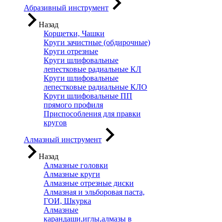
Абразивный инструмент
Назад
Корщетки, Чашки
Круги зачистные (обдирочные)
Круги отрезные
Круги шлифовальные
лепестковые радиальные КЛ
Круги шлифовальные
лепестковые радиальные КЛО
Круги шлифовальные ПП
прямого профиля
Приспособления для правки
кругов
Алмазный инструмент
Назад
Алмазные головки
Алмазные круги
Алмазные отрезные диски
Алмазная и эльборовая паста,
ГОИ, Шкурка
Алмазные
карандаши,иглы,алмазы в