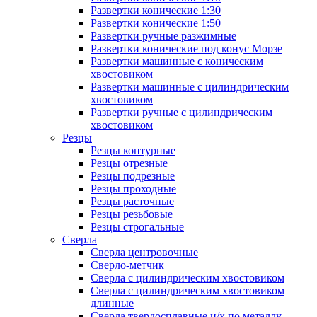
Развертки конические 1:30
Развертки конические 1:50
Развертки ручные разжимные
Развертки конические под конус Морзе
Развертки машинные с коническим
хвостовиком
Развертки машинные с цилиндрическим
хвостовиком
Развертки ручные с цилиндрическим
хвостовиком
Резцы
Резцы контурные
Резцы отрезные
Резцы подрезные
Резцы проходные
Резцы расточные
Резцы резьбовые
Резцы строгальные
Сверла
Сверла центровочные
Сверло-метчик
Сверла с цилиндрическим хвостовиком
Сверла с цилиндрическим хвостовиком
длинные
Сверла твердосплавные ц/х по металлу