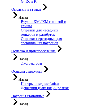
G, Rc и K
Оправки и втулки
Назад
Втулки КМ / КМ с лапкой и
клинья
Оправки для насадных
зенкеров и развёрток
Оправки переходные для
сверлильных патронов
Оснаска и приспособление
Назад
Экстракторы
Оснаска станочная
Назад
Центры и задние бабки
Державки (накатки) и ролики
Патроны станочные
Назад