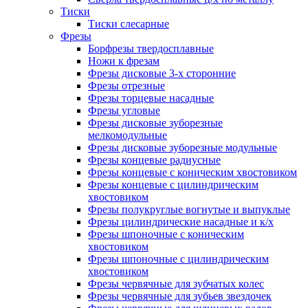
Тиски
Тиски слесарные
Фрезы
Борфрезы твердосплавные
Ножи к фрезам
Фрезы дисковые 3-х сторонние
Фрезы отрезные
Фрезы торцевые насадные
Фрезы угловые
Фрезы дисковые зуборезные
мелкомодульные
Фрезы дисковые зуборезные модульные
Фрезы концевые радиусные
Фрезы концевые с коническим хвостовиком
Фрезы концевые с цилиндрическим
хвостовиком
Фрезы полукруглые вогнутые и выпуклые
Фрезы цилиндрические насадные и к/х
Фрезы шпоночные с коническим
хвостовиком
Фрезы шпоночные с цилиндрическим
хвостовиком
Фрезы червячные для зубчатых колес
Фрезы червячные для зубьев звездочек