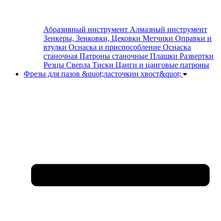
Абразивный инструмент
Алмазный инструмент
Зенкеры, Зенковки, Цековки
Метчики
Оправки и
втулки
Оснаска и приспособление
Оснаска
станочная
Патроны станочные
Плашки
Развертки
Резцы
Сверла
Тиски
Цанги и цанговые патроны
Фрезы для пазов &quot;ласточкин хвост&quot;