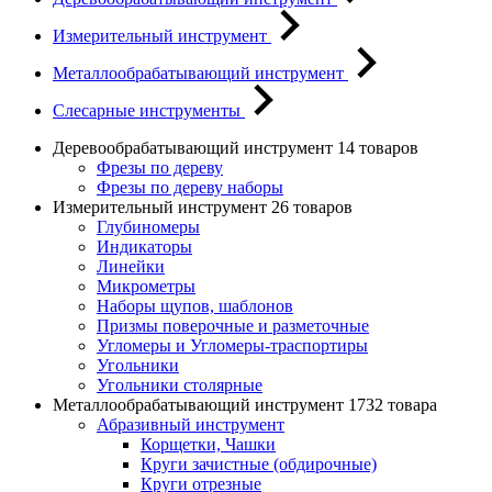
Измерительный инструмент
Металлообрабатывающий инструмент
Слесарные инструменты
Деревообрабатывающий инструмент
14 товаров
Фрезы по дереву
Фрезы по дереву наборы
Измерительный инструмент
26 товаров
Глубиномеры
Индикаторы
Линейки
Микрометры
Наборы щупов, шаблонов
Призмы поверочные и разметочные
Угломеры и Угломеры-траспортиры
Угольники
Угольники столярные
Металлообрабатывающий инструмент
1732 товара
Абразивный инструмент
Корщетки, Чашки
Круги зачистные (обдирочные)
Круги отрезные