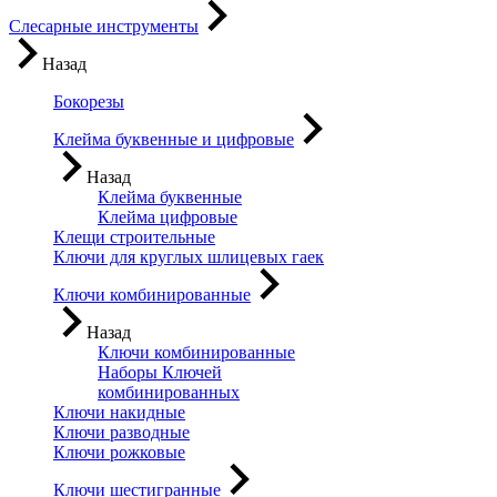
Слесарные инструменты
Назад
Бокорезы
Клейма буквенные и цифровые
Назад
Клейма буквенные
Клейма цифровые
Клещи строительные
Ключи для круглых шлицевых гаек
Ключи комбинированные
Назад
Ключи комбинированные
Наборы Ключей
комбинированных
Ключи накидные
Ключи разводные
Ключи рожковые
Ключи шестигранные