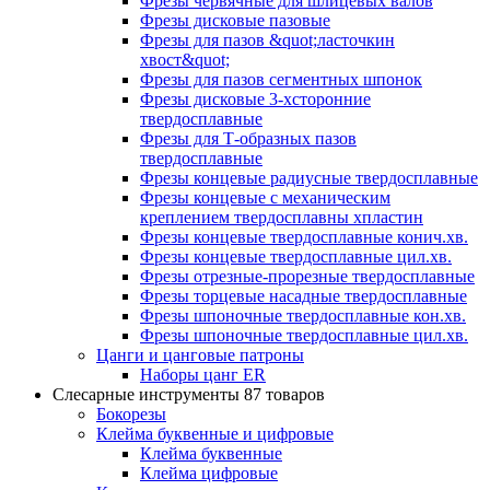
Фрезы червячные для шлицевых валов
Фрезы дисковые пазовые
Фрезы для пазов &quot;ласточкин
хвост&quot;
Фрезы для пазов сегментных шпонок
Фрезы дисковые 3-хсторонние
твердосплавные
Фрезы для Т-образных пазов
твердосплавные
Фрезы концевые радиусные твердосплавные
Фрезы концевые с механическим
креплением твердосплавны хпластин
Фрезы концевые твердосплавные конич.хв.
Фрезы концевые твердосплавные цил.хв.
Фрезы отрезные-прорезные твердосплавные
Фрезы торцевые насадные твердосплавные
Фрезы шпоночные твердосплавные кон.хв.
Фрезы шпоночные твердосплавные цил.хв.
Цанги и цанговые патроны
Наборы цанг ER
Слесарные инструменты
87 товаров
Бокорезы
Клейма буквенные и цифровые
Клейма буквенные
Клейма цифровые