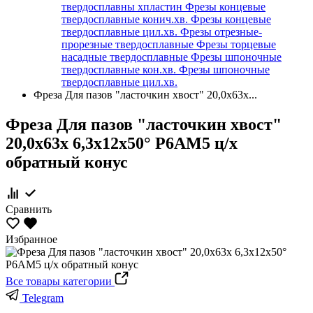
твердосплавны хпластин
Фрезы концевые
твердосплавные конич.хв.
Фрезы концевые
твердосплавные цил.хв.
Фрезы отрезные-
прорезные твердосплавные
Фрезы торцевые
насадные твердосплавные
Фрезы шпоночные
твердосплавные кон.хв.
Фрезы шпоночные
твердосплавные цил.хв.
Фреза Для пазов "ласточкин хвост" 20,0х63х...
Фреза Для пазов "ласточкин хвост"
20,0х63х 6,3х12х50° Р6АМ5 ц/х
обратный конус
Сравнить
Избранное
Все товары категории
Telegram