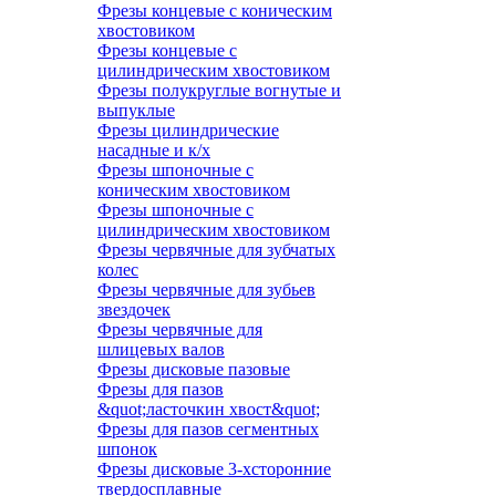
Фрезы концевые с коническим
хвостовиком
Фрезы концевые с
цилиндрическим хвостовиком
Фрезы полукруглые вогнутые и
выпуклые
Фрезы цилиндрические
насадные и к/х
Фрезы шпоночные с
коническим хвостовиком
Фрезы шпоночные с
цилиндрическим хвостовиком
Фрезы червячные для зубчатых
колес
Фрезы червячные для зубьев
звездочек
Фрезы червячные для
шлицевых валов
Фрезы дисковые пазовые
Фрезы для пазов
&quot;ласточкин хвост&quot;
Фрезы для пазов сегментных
шпонок
Фрезы дисковые 3-хсторонние
твердосплавные