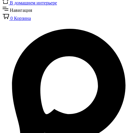
В домашнем интерьере
Навигация
0
Корзина