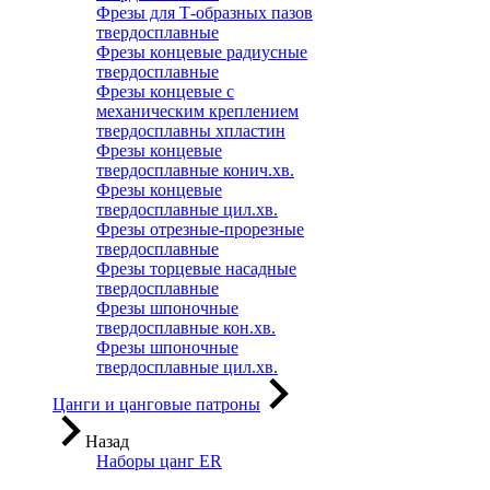
Фрезы для Т-образных пазов
твердосплавные
Фрезы концевые радиусные
твердосплавные
Фрезы концевые с
механическим креплением
твердосплавны хпластин
Фрезы концевые
твердосплавные конич.хв.
Фрезы концевые
твердосплавные цил.хв.
Фрезы отрезные-прорезные
твердосплавные
Фрезы торцевые насадные
твердосплавные
Фрезы шпоночные
твердосплавные кон.хв.
Фрезы шпоночные
твердосплавные цил.хв.
Цанги и цанговые патроны
Назад
Наборы цанг ER