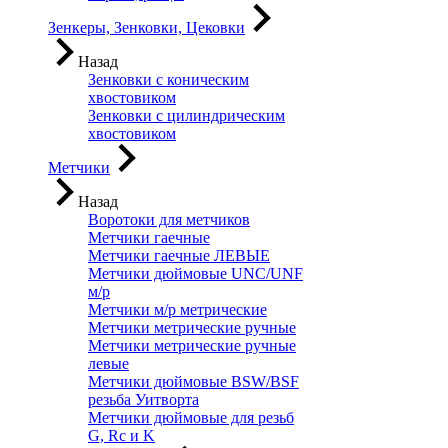
Зенкеры, Зенковки, Цековки
Назад
Зенковки с коническим
хвостовиком
Зенковки с цилиндрическим
хвостовиком
Метчики
Назад
Воротоки для метчиков
Метчики гаечные
Метчики гаечные ЛЕВЫЕ
Метчики дюймовые UNC/UNF
м/р
Метчики м/р метрические
Метчики метрические ручные
Метчики метрические ручные
левые
Метчики дюймовые BSW/BSF
резьба Уитворта
Метчики дюймовые для резьб
G, Rc и K