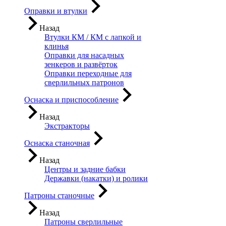
Оправки и втулки
Назад
Втулки КМ / КМ с лапкой и
клинья
Оправки для насадных
зенкеров и развёрток
Оправки переходные для
сверлильных патронов
Оснаска и приспособление
Назад
Экстракторы
Оснаска станочная
Назад
Центры и задние бабки
Державки (накатки) и ролики
Патроны станочные
Назад
Патроны сверлильные