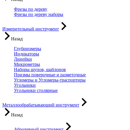
Фрезы по дереву
Фрезы по дереву наборы
Измерительный инструмент
Назад
Глубиномеры
Индикаторы
Линейки
Микрометры
Наборы щупов, шаблонов
Призмы поверочные и разметочные
Угломеры и Угломеры-траспортиры
Угольники
Угольники столярные
Металлообрабатывающий инструмент
Назад
Абразивный инструмент