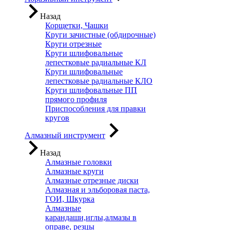
Назад
Корщетки, Чашки
Круги зачистные (обдирочные)
Круги отрезные
Круги шлифовальные
лепестковые радиальные КЛ
Круги шлифовальные
лепестковые радиальные КЛО
Круги шлифовальные ПП
прямого профиля
Приспособления для правки
кругов
Алмазный инструмент
Назад
Алмазные головки
Алмазные круги
Алмазные отрезные диски
Алмазная и эльборовая паста,
ГОИ, Шкурка
Алмазные
карандаши,иглы,алмазы в
оправе, резцы