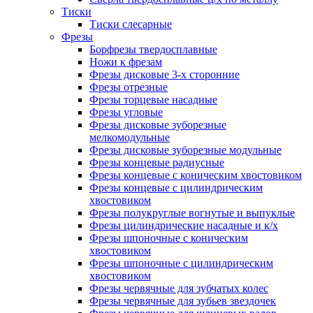
Тиски
Тиски слесарные
Фрезы
Борфрезы твердосплавные
Ножи к фрезам
Фрезы дисковые 3-х сторонние
Фрезы отрезные
Фрезы торцевые насадные
Фрезы угловые
Фрезы дисковые зуборезные
мелкомодульные
Фрезы дисковые зуборезные модульные
Фрезы концевые радиусные
Фрезы концевые с коническим хвостовиком
Фрезы концевые с цилиндрическим
хвостовиком
Фрезы полукруглые вогнутые и выпуклые
Фрезы цилиндрические насадные и к/х
Фрезы шпоночные с коническим
хвостовиком
Фрезы шпоночные с цилиндрическим
хвостовиком
Фрезы червячные для зубчатых колес
Фрезы червячные для зубьев звездочек