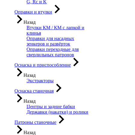
G, Rc и K
Оправки и втулки
Назад
Втулки КМ / КМ с лапкой и
клинья
Оправки для насадных
зенкеров и развёрток
Оправки переходные для
сверлильных патронов
Оснаска и приспособление
Назад
Экстракторы
Оснаска станочная
Назад
Центры и задние бабки
Державки (накатки) и ролики
Патроны станочные
Назад