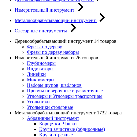
Измерительный инструмент
Металлообрабатывающий инструмент
Слесарные инструменты
Деревообрабатывающий инструмент
14 товаров
Фрезы по дереву
Фрезы по дереву наборы
Измерительный инструмент
26 товаров
Глубиномеры
Индикаторы
Линейки
Микрометры
Наборы щупов, шаблонов
Призмы поверочные и разметочные
Угломеры и Угломеры-траспортиры
Угольники
Угольники столярные
Металлообрабатывающий инструмент
1732 товара
Абразивный инструмент
Корщетки, Чашки
Круги зачистные (обдирочные)
Круги отрезные