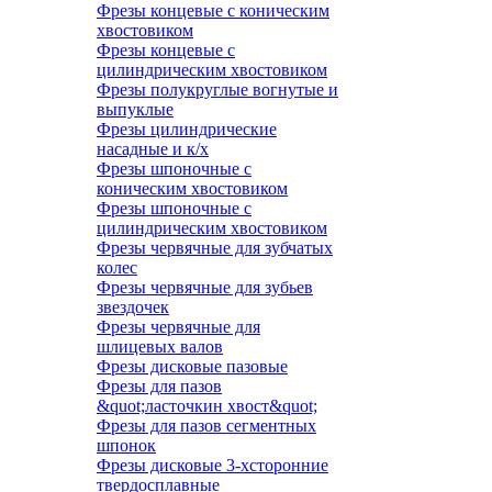
Фрезы концевые с коническим
хвостовиком
Фрезы концевые с
цилиндрическим хвостовиком
Фрезы полукруглые вогнутые и
выпуклые
Фрезы цилиндрические
насадные и к/х
Фрезы шпоночные с
коническим хвостовиком
Фрезы шпоночные с
цилиндрическим хвостовиком
Фрезы червячные для зубчатых
колес
Фрезы червячные для зубьев
звездочек
Фрезы червячные для
шлицевых валов
Фрезы дисковые пазовые
Фрезы для пазов
&quot;ласточкин хвост&quot;
Фрезы для пазов сегментных
шпонок
Фрезы дисковые 3-хсторонние
твердосплавные