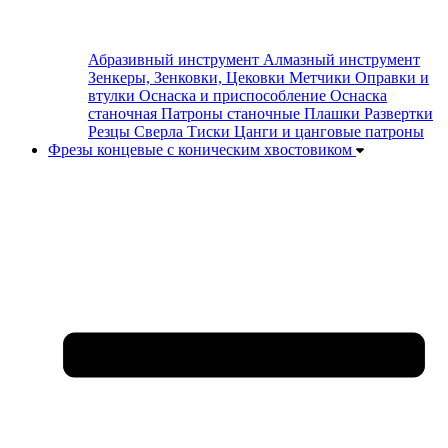
Абразивный инструмент
Алмазный инструмент
Зенкеры, Зенковки, Цековки
Метчики
Оправки и
втулки
Оснаска и приспособление
Оснаска
станочная
Патроны станочные
Плашки
Развертки
Резцы
Сверла
Тиски
Цанги и цанговые патроны
Фрезы концевые с коническим хвостовиком