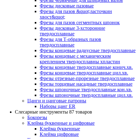
Фрезы червячные для шлицевых валов
Фрезы дисковые пазовые
Фрезы для пазов &quot;ласточкин
хвост&quot;
Фрезы для пазов сегментных шпонок
Фрезы дисковые 3-хсторонние
твердосплавные
Фрезы для Т-образных пазов
твердосплавные
Фрезы концевые радиусные твердосплавные
Фрезы концевые с механическим
креплением твердосплавны хпластин
Фрезы концевые твердосплавные конич.хв.
Фрезы концевые твердосплавные цил.хв.
Фрезы отрезные-прорезные твердосплавные
Фрезы торцевые насадные твердосплавные
Фрезы шпоночные твердосплавные кон.хв.
Фрезы шпоночные твердосплавные цил.хв.
Цанги и цанговые патроны
Наборы цанг ER
Слесарные инструменты
87 товаров
Бокорезы
Клейма буквенные и цифровые
Клейма буквенные
Клейма цифровые