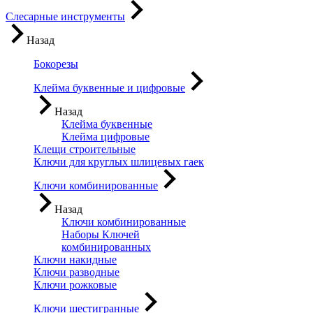
Слесарные инструменты
Назад
Бокорезы
Клейма буквенные и цифровые
Назад
Клейма буквенные
Клейма цифровые
Клещи строительные
Ключи для круглых шлицевых гаек
Ключи комбинированные
Назад
Ключи комбинированные
Наборы Ключей
комбинированных
Ключи накидные
Ключи разводные
Ключи рожковые
Ключи шестигранные