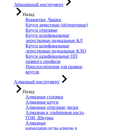
Абразивный инструмент
Назад
Корщетки, Чашки
Круги зачистные (обдирочные)
Круги отрезные
Круги шлифовальные
лепестковые радиальные КЛ
Круги шлифовальные
лепестковые радиальные КЛО
Круги шлифовальные ПП
прямого профиля
Приспособления для правки
кругов
Алмазный инструмент
Назад
Алмазные головки
Алмазные круги
Алмазные отрезные диски
Алмазная и эльборовая паста,
ГОИ, Шкурка
Алмазные
карандаши,иглы,алмазы в