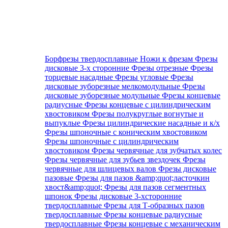
Борфрезы твердосплавные
Ножи к фрезам
Фрезы
дисковые 3-х сторонние
Фрезы отрезные
Фрезы
торцевые насадные
Фрезы угловые
Фрезы
дисковые зуборезные мелкомодульные
Фрезы
дисковые зуборезные модульные
Фрезы концевые
радиусные
Фрезы концевые с цилиндрическим
хвостовиком
Фрезы полукруглые вогнутые и
выпуклые
Фрезы цилиндрические насадные и к/х
Фрезы шпоночные с коническим хвостовиком
Фрезы шпоночные с цилиндрическим
хвостовиком
Фрезы червячные для зубчатых колес
Фрезы червячные для зубьев звездочек
Фрезы
червячные для шлицевых валов
Фрезы дисковые
пазовые
Фрезы для пазов &amp;quot;ласточкин
хвост&amp;quot;
Фрезы для пазов сегментных
шпонок
Фрезы дисковые 3-хсторонние
твердосплавные
Фрезы для Т-образных пазов
твердосплавные
Фрезы концевые радиусные
твердосплавные
Фрезы концевые с механическим