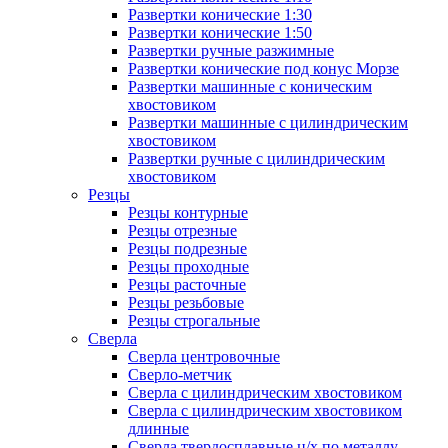
Развертки конические 1:30
Развертки конические 1:50
Развертки ручные разжимные
Развертки конические под конус Морзе
Развертки машинные с коническим
хвостовиком
Развертки машинные с цилиндрическим
хвостовиком
Развертки ручные с цилиндрическим
хвостовиком
Резцы
Резцы контурные
Резцы отрезные
Резцы подрезные
Резцы проходные
Резцы расточные
Резцы резьбовые
Резцы строгальные
Сверла
Сверла центровочные
Сверло-метчик
Сверла с цилиндрическим хвостовиком
Сверла с цилиндрическим хвостовиком
длинные
Сверла твердосплавные ц/х по металлу