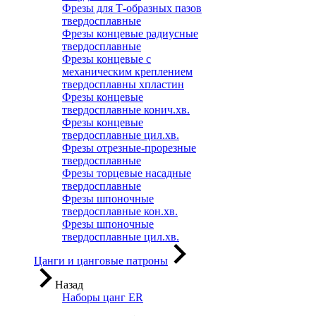
Фрезы для Т-образных пазов
твердосплавные
Фрезы концевые радиусные
твердосплавные
Фрезы концевые с
механическим креплением
твердосплавны хпластин
Фрезы концевые
твердосплавные конич.хв.
Фрезы концевые
твердосплавные цил.хв.
Фрезы отрезные-прорезные
твердосплавные
Фрезы торцевые насадные
твердосплавные
Фрезы шпоночные
твердосплавные кон.хв.
Фрезы шпоночные
твердосплавные цил.хв.
Цанги и цанговые патроны
Назад
Наборы цанг ER