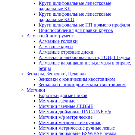
Круги шлифовальные лепестковые
радиальные КЛ
Круги шлифовальные лепестковые
радиальные КЛО
Круги шлифовальные ПП прямого профиля
Приспособления для правки кругов
Алмазный инструмент
Алмазные головки
Алмазные круги
Алмазные отрезные диски
Алмазная и эльборовая паста, ГОИ, Шкурка
Алмазные карандаши,иглы,алмазы в оправе,
резцы
Зенкеры, Зенковки, Цековки
Зенковки с коническим хвостовиком
Зенковки с цилиндрическим хвостовиком
Метчики
Воротоки для метчиков
Метчики гаечные
Метчики гаечные ЛЕВЫЕ
Метчики дюймовые UNC/UNF м/р
Метчики м/р метрические
Метчики метрические ручные
Метчики метрические ручные левые
Метчики дюймовые BSW/BSF резьба