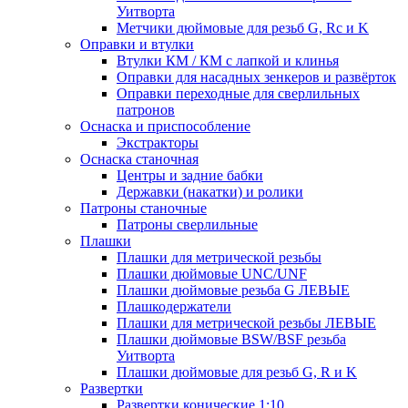
Уитворта
Метчики дюймовые для резьб G, Rc и K
Оправки и втулки
Втулки КМ / КМ с лапкой и клинья
Оправки для насадных зенкеров и развёрток
Оправки переходные для сверлильных
патронов
Оснаска и приспособление
Экстракторы
Оснаска станочная
Центры и задние бабки
Державки (накатки) и ролики
Патроны станочные
Патроны сверлильные
Плашки
Плашки для метрической резьбы
Плашки дюймовые UNC/UNF
Плашки дюймовые резьба G ЛЕВЫЕ
Плашкодержатели
Плашки для метрической резьбы ЛЕВЫЕ
Плашки дюймовые BSW/BSF резьба
Уитворта
Плашки дюймовые для резьб G, R и K
Развертки
Развертки конические 1:10