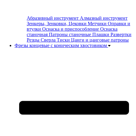
Абразивный инструмент
Алмазный инструмент
Зенкеры, Зенковки, Цековки
Метчики
Оправки и
втулки
Оснаска и приспособление
Оснаска
станочная
Патроны станочные
Плашки
Развертки
Резцы
Сверла
Тиски
Цанги и цанговые патроны
Фрезы концевые с коническим хвостовиком