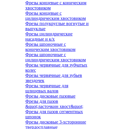
Фрезы концевые с коническим
хвостовиком
Фрезы концевые с
цилиндрическим хвостовиком
Фрезы полукруглые вогнутые и
выпуклые
Фрезы цилиндрические
насадные и к/х
Фрезы шпоночные с
коническим хвостовиком
Фрезы шпоночные с
цилиндрическим хвостовиком
Фрезы червячные для зубчатых
колес
Фрезы червячные для зубьев
звездочек
Фрезы червячные для
шлицевых валов
Фрезы дисковые пазовые
Фрезы для пазов
&quot;ласточкин хвост&quot;
Фрезы для пазов сегментных
шпонок
Фрезы дисковые 3-хсторонние
твердосплавные