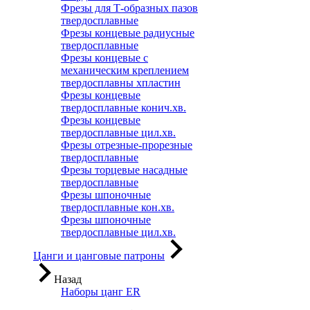
Фрезы для Т-образных пазов
твердосплавные
Фрезы концевые радиусные
твердосплавные
Фрезы концевые с
механическим креплением
твердосплавны хпластин
Фрезы концевые
твердосплавные конич.хв.
Фрезы концевые
твердосплавные цил.хв.
Фрезы отрезные-прорезные
твердосплавные
Фрезы торцевые насадные
твердосплавные
Фрезы шпоночные
твердосплавные кон.хв.
Фрезы шпоночные
твердосплавные цил.хв.
Цанги и цанговые патроны
Назад
Наборы цанг ER