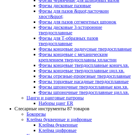
Фрезы червячные для шлицевых валов
Фрезы дисковые пазовые
Фрезы для пазов &quot;ласточкин
хвост&quot;
Фрезы для пазов сегментных шпонок
Фрезы дисковые 3-хсторонние
твердосплавные
Фрезы для Т-образных пазов
твердосплавные
Фрезы концевые радиусные твердосплавные
Фрезы концевые с механическим
креплением твердосплавны хпластин
Фрезы концевые твердосплавные конич.хв.
Фрезы концевые твердосплавные цил.хв.
Фрезы отрезные-прорезные твердосплавные
Фрезы торцевые насадные твердосплавные
Фрезы шпоночные твердосплавные кон.хв.
Фрезы шпоночные твердосплавные цил.хв.
Цанги и цанговые патроны
Наборы цанг ER
Слесарные инструменты
87 товаров
Бокорезы
Клейма буквенные и цифровые
Клейма буквенные
Клейма цифровые