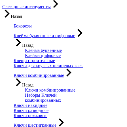
Слесарные инструменты
Назад
Бокорезы
Клейма буквенные и цифровые
Назад
Клейма буквенные
Клейма цифровые
Клещи строительные
Ключи для круглых шлицевых гаек
Ключи комбинированные
Назад
Ключи комбинированные
Наборы Ключей
комбинированных
Ключи накидные
Ключи разводные
Ключи рожковые
Ключи шестигранные