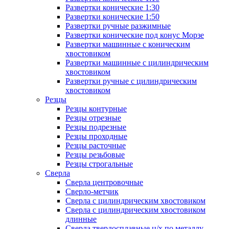
Развертки конические 1:30
Развертки конические 1:50
Развертки ручные разжимные
Развертки конические под конус Морзе
Развертки машинные с коническим
хвостовиком
Развертки машинные с цилиндрическим
хвостовиком
Развертки ручные с цилиндрическим
хвостовиком
Резцы
Резцы контурные
Резцы отрезные
Резцы подрезные
Резцы проходные
Резцы расточные
Резцы резьбовые
Резцы строгальные
Сверла
Сверла центровочные
Сверло-метчик
Сверла с цилиндрическим хвостовиком
Сверла с цилиндрическим хвостовиком
длинные
Сверла твердосплавные ц/х по металлу