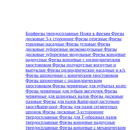
Борфрезы твердосплавные
Ножи к фрезам
Фрезы
дисковые 3-х сторонние
Фрезы отрезные
Фрезы
торцевые насадные
Фрезы угловые
Фрезы
дисковые зуборезные мелкомодульные
Фрезы
дисковые зуборезные модульные
Фрезы концевые
радиусные
Фрезы концевые с цилиндрическим
хвостовиком
Фрезы полукруглые вогнутые и
выпуклые
Фрезы цилиндрические насадные и к/х
Фрезы шпоночные с коническим хвостовиком
Фрезы шпоночные с цилиндрическим
хвостовиком
Фрезы червячные для зубчатых колес
Фрезы червячные для зубьев звездочек
Фрезы
червячные для шлицевых валов
Фрезы дисковые
пазовые
Фрезы для пазов &amp;quot;ласточкин
хвост&amp;quot;
Фрезы для пазов сегментных
шпонок
Фрезы дисковые 3-хсторонние
твердосплавные
Фрезы для Т-образных пазов
твердосплавные
Фрезы концевые радиусные
твердосплавные
Фрезы концевые с механическим