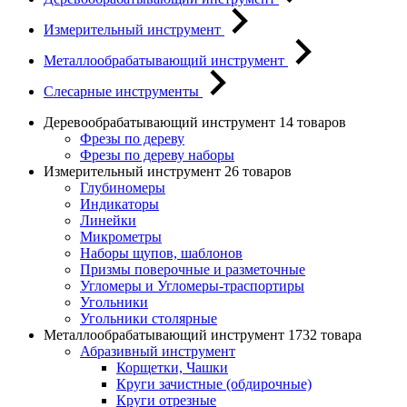
Измерительный инструмент
Металлообрабатывающий инструмент
Слесарные инструменты
Деревообрабатывающий инструмент
14 товаров
Фрезы по дереву
Фрезы по дереву наборы
Измерительный инструмент
26 товаров
Глубиномеры
Индикаторы
Линейки
Микрометры
Наборы щупов, шаблонов
Призмы поверочные и разметочные
Угломеры и Угломеры-траспортиры
Угольники
Угольники столярные
Металлообрабатывающий инструмент
1732 товара
Абразивный инструмент
Корщетки, Чашки
Круги зачистные (обдирочные)
Круги отрезные