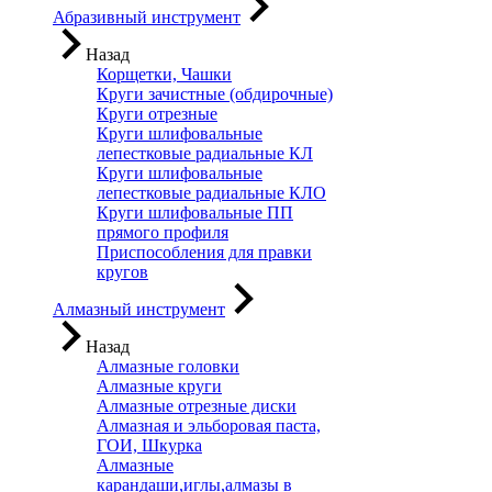
Абразивный инструмент
Назад
Корщетки, Чашки
Круги зачистные (обдирочные)
Круги отрезные
Круги шлифовальные
лепестковые радиальные КЛ
Круги шлифовальные
лепестковые радиальные КЛО
Круги шлифовальные ПП
прямого профиля
Приспособления для правки
кругов
Алмазный инструмент
Назад
Алмазные головки
Алмазные круги
Алмазные отрезные диски
Алмазная и эльборовая паста,
ГОИ, Шкурка
Алмазные
карандаши,иглы,алмазы в