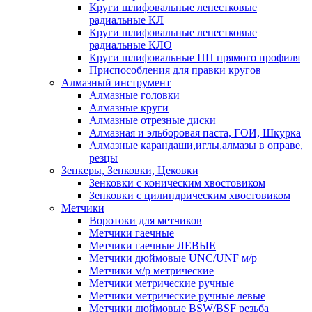
Круги шлифовальные лепестковые
радиальные КЛ
Круги шлифовальные лепестковые
радиальные КЛО
Круги шлифовальные ПП прямого профиля
Приспособления для правки кругов
Алмазный инструмент
Алмазные головки
Алмазные круги
Алмазные отрезные диски
Алмазная и эльборовая паста, ГОИ, Шкурка
Алмазные карандаши,иглы,алмазы в оправе,
резцы
Зенкеры, Зенковки, Цековки
Зенковки с коническим хвостовиком
Зенковки с цилиндрическим хвостовиком
Метчики
Воротоки для метчиков
Метчики гаечные
Метчики гаечные ЛЕВЫЕ
Метчики дюймовые UNC/UNF м/р
Метчики м/р метрические
Метчики метрические ручные
Метчики метрические ручные левые
Метчики дюймовые BSW/BSF резьба