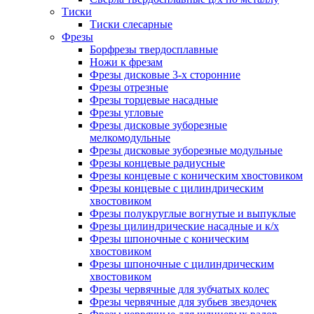
Тиски
Тиски слесарные
Фрезы
Борфрезы твердосплавные
Ножи к фрезам
Фрезы дисковые 3-х сторонние
Фрезы отрезные
Фрезы торцевые насадные
Фрезы угловые
Фрезы дисковые зуборезные
мелкомодульные
Фрезы дисковые зуборезные модульные
Фрезы концевые радиусные
Фрезы концевые с коническим хвостовиком
Фрезы концевые с цилиндрическим
хвостовиком
Фрезы полукруглые вогнутые и выпуклые
Фрезы цилиндрические насадные и к/х
Фрезы шпоночные с коническим
хвостовиком
Фрезы шпоночные с цилиндрическим
хвостовиком
Фрезы червячные для зубчатых колес
Фрезы червячные для зубьев звездочек