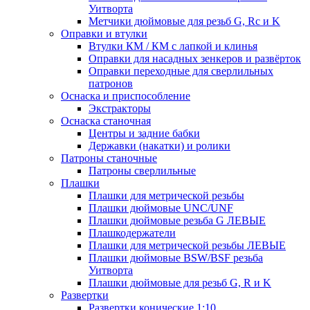
Уитворта
Метчики дюймовые для резьб G, Rc и K
Оправки и втулки
Втулки КМ / КМ с лапкой и клинья
Оправки для насадных зенкеров и развёрток
Оправки переходные для сверлильных
патронов
Оснаска и приспособление
Экстракторы
Оснаска станочная
Центры и задние бабки
Державки (накатки) и ролики
Патроны станочные
Патроны сверлильные
Плашки
Плашки для метрической резьбы
Плашки дюймовые UNC/UNF
Плашки дюймовые резьба G ЛЕВЫЕ
Плашкодержатели
Плашки для метрической резьбы ЛЕВЫЕ
Плашки дюймовые BSW/BSF резьба
Уитворта
Плашки дюймовые для резьб G, R и K
Развертки
Развертки конические 1:10