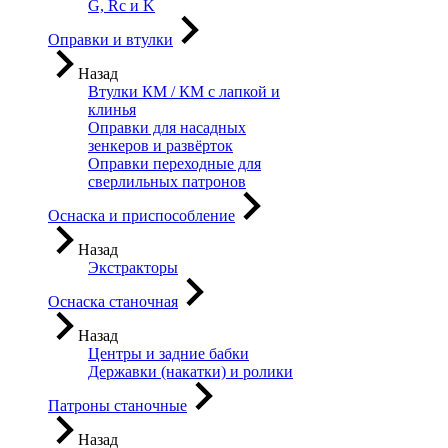
G, Rc и K
Оправки и втулки
Назад
Втулки КМ / КМ с лапкой и
клинья
Оправки для насадных
зенкеров и развёрток
Оправки переходные для
сверлильных патронов
Оснаска и приспособление
Назад
Экстракторы
Оснаска станочная
Назад
Центры и задние бабки
Державки (накатки) и ролики
Патроны станочные
Назад