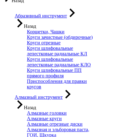
Назад
Абразивный инструмент
Назад
Корщетки, Чашки
Круги зачистные (обдирочные)
Круги отрезные
Круги шлифовальные
лепестковые радиальные КЛ
Круги шлифовальные
лепестковые радиальные КЛО
Круги шлифовальные ПП
прямого профиля
Приспособления для правки
кругов
Алмазный инструмент
Назад
Алмазные головки
Алмазные круги
Алмазные отрезные диски
Алмазная и эльборовая паста,
ГОИ, Шкурка