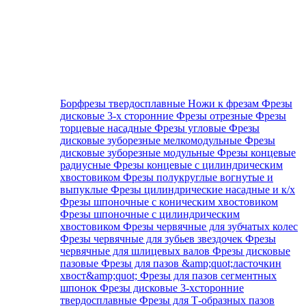
Борфрезы твердосплавные
Ножи к фрезам
Фрезы
дисковые 3-х сторонние
Фрезы отрезные
Фрезы
торцевые насадные
Фрезы угловые
Фрезы
дисковые зуборезные мелкомодульные
Фрезы
дисковые зуборезные модульные
Фрезы концевые
радиусные
Фрезы концевые с цилиндрическим
хвостовиком
Фрезы полукруглые вогнутые и
выпуклые
Фрезы цилиндрические насадные и к/х
Фрезы шпоночные с коническим хвостовиком
Фрезы шпоночные с цилиндрическим
хвостовиком
Фрезы червячные для зубчатых колес
Фрезы червячные для зубьев звездочек
Фрезы
червячные для шлицевых валов
Фрезы дисковые
пазовые
Фрезы для пазов &amp;quot;ласточкин
хвост&amp;quot;
Фрезы для пазов сегментных
шпонок
Фрезы дисковые 3-хсторонние
твердосплавные
Фрезы для Т-образных пазов