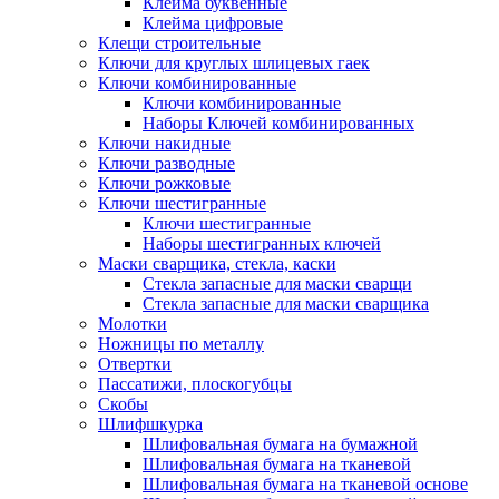
Клейма буквенные
Клейма цифровые
Клещи строительные
Ключи для круглых шлицевых гаек
Ключи комбинированные
Ключи комбинированные
Наборы Ключей комбинированных
Ключи накидные
Ключи разводные
Ключи рожковые
Ключи шестигранные
Ключи шестигранные
Наборы шестигранных ключей
Маски сварщика, стекла, каски
Стекла запасные для маски сварщи
Стекла запасные для маски сварщика
Молотки
Ножницы по металлу
Отвертки
Пассатижи, плоскогубцы
Скобы
Шлифшкурка
Шлифовальная бумага на бумажной
Шлифовальная бумага на тканевой
Шлифовальная бумага на тканевой основе