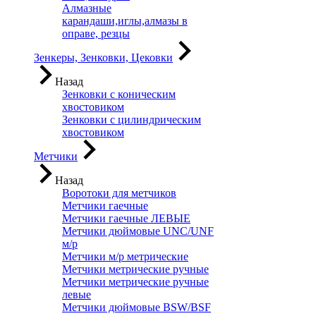
Алмазные
карандаши,иглы,алмазы в
оправе, резцы
Зенкеры, Зенковки, Цековки
Назад
Зенковки с коническим
хвостовиком
Зенковки с цилиндрическим
хвостовиком
Метчики
Назад
Воротоки для метчиков
Метчики гаечные
Метчики гаечные ЛЕВЫЕ
Метчики дюймовые UNC/UNF
м/р
Метчики м/р метрические
Метчики метрические ручные
Метчики метрические ручные
левые
Метчики дюймовые BSW/BSF