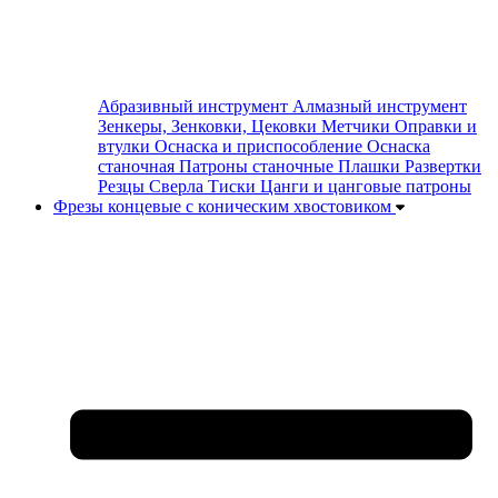
Абразивный инструмент
Алмазный инструмент
Зенкеры, Зенковки, Цековки
Метчики
Оправки и
втулки
Оснаска и приспособление
Оснаска
станочная
Патроны станочные
Плашки
Развертки
Резцы
Сверла
Тиски
Цанги и цанговые патроны
Фрезы концевые с коническим хвостовиком