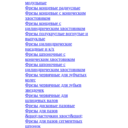
модульные
Фрезы концевые радиусные
Фрезы концевые с коническим
хвостовиком
Фрезы концевые с
цилиндрическим хвостовиком
Фрезы полукруглые вогнутые и
выпуклые
Фрезы цилиндрические
насадные и к/х
Фрезы шпоночные с
коническим хвостовиком
Фрезы шпоночные с
цилиндрическим хвостовиком
Фрезы червячные для зубчатых
колес
Фрезы червячные для зубьев
звездочек
Фрезы червячные для
шлицевых валов
Фрезы дисковые пазовые
Фрезы для пазов
&quot;ласточкин хвост&quot;
Фрезы для пазов сегментных
шпонок