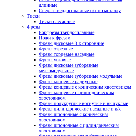
длинные
Сверла твердосплавные ц/х по металлу
Тиски
Тиски слесарные
Фрезы
Борфрезы твердосплавные
Ножи к фрезам
Фрезы дисковые 3-х сторонние
Фрезы отрезные
Фрезы торцевые насадные
Фрезы угловые
Фрезы дисковые зуборезные
мелкомодульные
Фрезы дисковые зуборезные модульные
Фрезы концевые радиусные
Фрезы концевые с коническим хвостовиком
Фрезы концевые с цилиндрическим
хвостовиком
Фрезы полукруглые вогнутые и выпуклые
Фрезы цилиндрические насадные и к/х
Фрезы шпоночные с коническим
хвостовиком
Фрезы шпоночные с цилиндрическим
хвостовиком