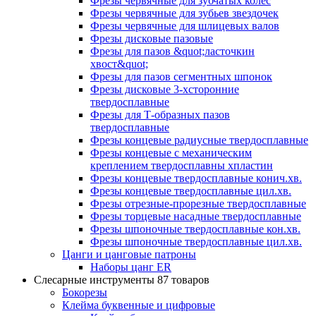
Фрезы червячные для зубчатых колес
Фрезы червячные для зубьев звездочек
Фрезы червячные для шлицевых валов
Фрезы дисковые пазовые
Фрезы для пазов &quot;ласточкин
хвост&quot;
Фрезы для пазов сегментных шпонок
Фрезы дисковые 3-хсторонние
твердосплавные
Фрезы для Т-образных пазов
твердосплавные
Фрезы концевые радиусные твердосплавные
Фрезы концевые с механическим
креплением твердосплавны хпластин
Фрезы концевые твердосплавные конич.хв.
Фрезы концевые твердосплавные цил.хв.
Фрезы отрезные-прорезные твердосплавные
Фрезы торцевые насадные твердосплавные
Фрезы шпоночные твердосплавные кон.хв.
Фрезы шпоночные твердосплавные цил.хв.
Цанги и цанговые патроны
Наборы цанг ER
Слесарные инструменты
87 товаров
Бокорезы
Клейма буквенные и цифровые