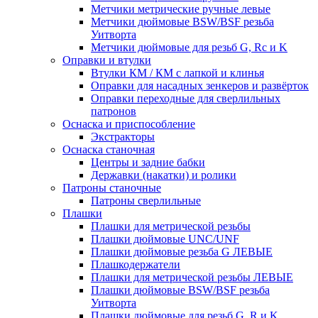
Метчики метрические ручные левые
Метчики дюймовые BSW/BSF резьба
Уитворта
Метчики дюймовые для резьб G, Rc и K
Оправки и втулки
Втулки КМ / КМ с лапкой и клинья
Оправки для насадных зенкеров и развёрток
Оправки переходные для сверлильных
патронов
Оснаска и приспособление
Экстракторы
Оснаска станочная
Центры и задние бабки
Державки (накатки) и ролики
Патроны станочные
Патроны сверлильные
Плашки
Плашки для метрической резьбы
Плашки дюймовые UNC/UNF
Плашки дюймовые резьба G ЛЕВЫЕ
Плашкодержатели
Плашки для метрической резьбы ЛЕВЫЕ
Плашки дюймовые BSW/BSF резьба
Уитворта
Плашки дюймовые для резьб G, R и K