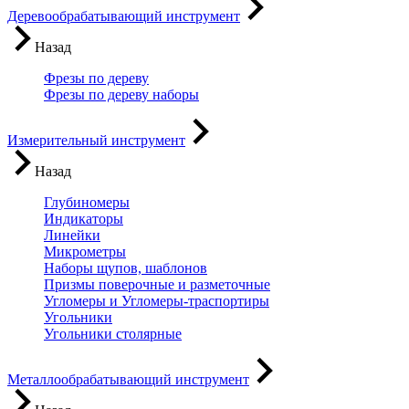
Деревообрабатывающий инструмент
Назад
Фрезы по дереву
Фрезы по дереву наборы
Измерительный инструмент
Назад
Глубиномеры
Индикаторы
Линейки
Микрометры
Наборы щупов, шаблонов
Призмы поверочные и разметочные
Угломеры и Угломеры-траспортиры
Угольники
Угольники столярные
Металлообрабатывающий инструмент