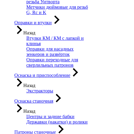
резьба Уитворта
Метчики дюймовые для резьб
G, Rc и K
Оправки и втулки
Назад
Втулки КМ / КМ с лапкой и
клинья
Оправки для насадных
зенкеров и развёрток
Оправки переходные для
сверлильных патронов
Оснаска и приспособление
Назад
Экстракторы
Оснаска станочная
Назад
Центры и задние бабки
Державки (накатки) и ролики
Патроны станочные