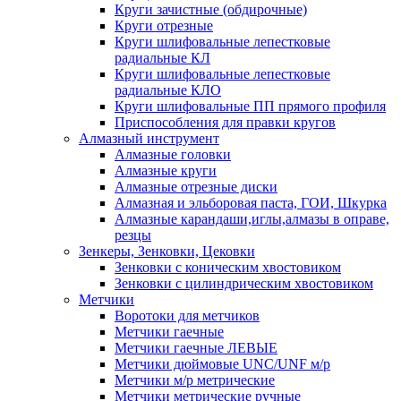
Круги зачистные (обдирочные)
Круги отрезные
Круги шлифовальные лепестковые
радиальные КЛ
Круги шлифовальные лепестковые
радиальные КЛО
Круги шлифовальные ПП прямого профиля
Приспособления для правки кругов
Алмазный инструмент
Алмазные головки
Алмазные круги
Алмазные отрезные диски
Алмазная и эльборовая паста, ГОИ, Шкурка
Алмазные карандаши,иглы,алмазы в оправе,
резцы
Зенкеры, Зенковки, Цековки
Зенковки с коническим хвостовиком
Зенковки с цилиндрическим хвостовиком
Метчики
Воротоки для метчиков
Метчики гаечные
Метчики гаечные ЛЕВЫЕ
Метчики дюймовые UNC/UNF м/р
Метчики м/р метрические
Метчики метрические ручные