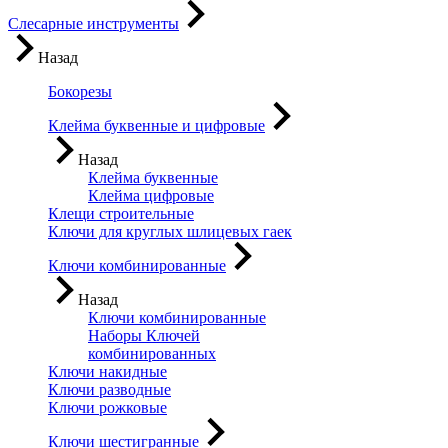
Слесарные инструменты
Назад
Бокорезы
Клейма буквенные и цифровые
Назад
Клейма буквенные
Клейма цифровые
Клещи строительные
Ключи для круглых шлицевых гаек
Ключи комбинированные
Назад
Ключи комбинированные
Наборы Ключей
комбинированных
Ключи накидные
Ключи разводные
Ключи рожковые
Ключи шестигранные