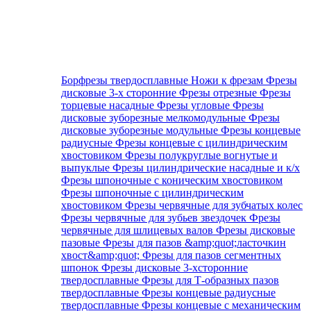
Борфрезы твердосплавные
Ножи к фрезам
Фрезы
дисковые 3-х сторонние
Фрезы отрезные
Фрезы
торцевые насадные
Фрезы угловые
Фрезы
дисковые зуборезные мелкомодульные
Фрезы
дисковые зуборезные модульные
Фрезы концевые
радиусные
Фрезы концевые с цилиндрическим
хвостовиком
Фрезы полукруглые вогнутые и
выпуклые
Фрезы цилиндрические насадные и к/х
Фрезы шпоночные с коническим хвостовиком
Фрезы шпоночные с цилиндрическим
хвостовиком
Фрезы червячные для зубчатых колес
Фрезы червячные для зубьев звездочек
Фрезы
червячные для шлицевых валов
Фрезы дисковые
пазовые
Фрезы для пазов &amp;quot;ласточкин
хвост&amp;quot;
Фрезы для пазов сегментных
шпонок
Фрезы дисковые 3-хсторонние
твердосплавные
Фрезы для Т-образных пазов
твердосплавные
Фрезы концевые радиусные
твердосплавные
Фрезы концевые с механическим