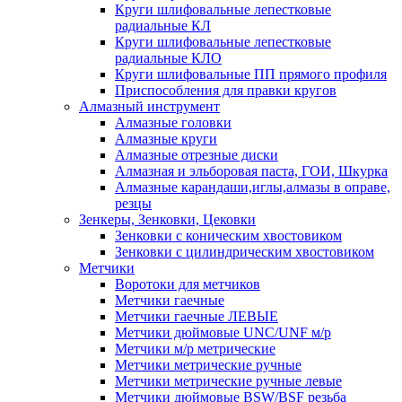
Круги шлифовальные лепестковые
радиальные КЛ
Круги шлифовальные лепестковые
радиальные КЛО
Круги шлифовальные ПП прямого профиля
Приспособления для правки кругов
Алмазный инструмент
Алмазные головки
Алмазные круги
Алмазные отрезные диски
Алмазная и эльборовая паста, ГОИ, Шкурка
Алмазные карандаши,иглы,алмазы в оправе,
резцы
Зенкеры, Зенковки, Цековки
Зенковки с коническим хвостовиком
Зенковки с цилиндрическим хвостовиком
Метчики
Воротоки для метчиков
Метчики гаечные
Метчики гаечные ЛЕВЫЕ
Метчики дюймовые UNC/UNF м/р
Метчики м/р метрические
Метчики метрические ручные
Метчики метрические ручные левые
Метчики дюймовые BSW/BSF резьба