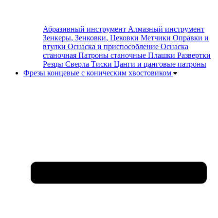
Абразивный инструмент
Алмазный инструмент
Зенкеры, Зенковки, Цековки
Метчики
Оправки и
втулки
Оснаска и приспособление
Оснаска
станочная
Патроны станочные
Плашки
Развертки
Резцы
Сверла
Тиски
Цанги и цанговые патроны
Фрезы концевые с коническим хвостовиком