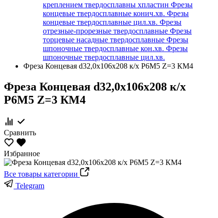
креплением твердосплавны хпластин
Фрезы
концевые твердосплавные конич.хв.
Фрезы
концевые твердосплавные цил.хв.
Фрезы
отрезные-прорезные твердосплавные
Фрезы
торцевые насадные твердосплавные
Фрезы
шпоночные твердосплавные кон.хв.
Фрезы
шпоночные твердосплавные цил.хв.
Фреза Концевая d32,0х106х208 к/х Р6М5 Z=3 КМ4
Фреза Концевая d32,0х106х208 к/х
Р6М5 Z=3 КМ4
Сравнить
Избранное
Все товары категории
Telegram