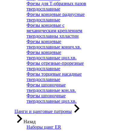
Фрезы для Т-образных пазов
твердосплавные
Фрезы концевые радиусные
твердосплавные
Фрезы концевые с
механическим креплением
твердосплавны хпластин
Фрезы концевые
твердосплавные конич.хв.
Фрезы концевые
твердосплавные цил.хв.
Фрезы отрезные-прорезные
твердосплавные
Фрезы торцевые насадные
твердосплавные
Фрезы шпоночные
твердосплавные кон.хв.
Фрезы шпоночные
твердосплавные цил.хв.
Цанги и цанговые патроны
Назад
Наборы цанг ER