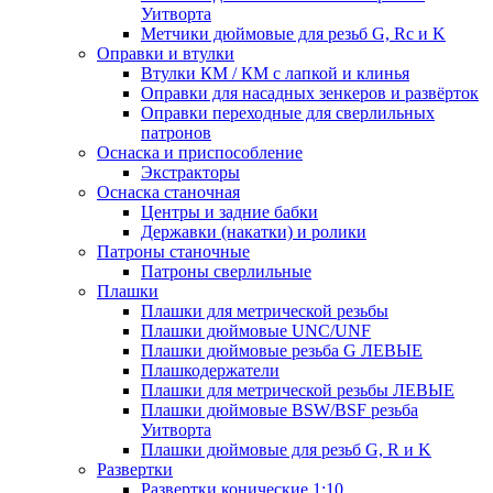
Уитворта
Метчики дюймовые для резьб G, Rc и K
Оправки и втулки
Втулки КМ / КМ с лапкой и клинья
Оправки для насадных зенкеров и развёрток
Оправки переходные для сверлильных
патронов
Оснаска и приспособление
Экстракторы
Оснаска станочная
Центры и задние бабки
Державки (накатки) и ролики
Патроны станочные
Патроны сверлильные
Плашки
Плашки для метрической резьбы
Плашки дюймовые UNC/UNF
Плашки дюймовые резьба G ЛЕВЫЕ
Плашкодержатели
Плашки для метрической резьбы ЛЕВЫЕ
Плашки дюймовые BSW/BSF резьба
Уитворта
Плашки дюймовые для резьб G, R и K
Развертки
Развертки конические 1:10