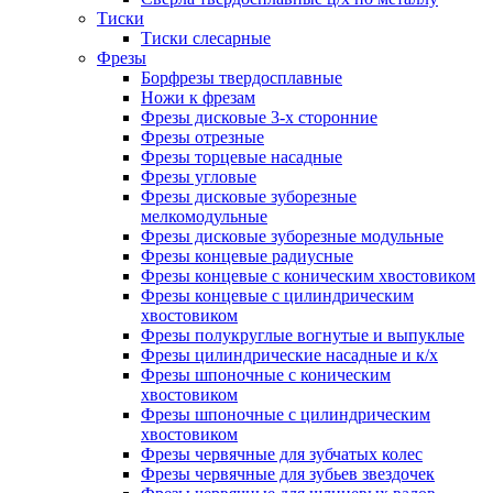
Тиски
Тиски слесарные
Фрезы
Борфрезы твердосплавные
Ножи к фрезам
Фрезы дисковые 3-х сторонние
Фрезы отрезные
Фрезы торцевые насадные
Фрезы угловые
Фрезы дисковые зуборезные
мелкомодульные
Фрезы дисковые зуборезные модульные
Фрезы концевые радиусные
Фрезы концевые с коническим хвостовиком
Фрезы концевые с цилиндрическим
хвостовиком
Фрезы полукруглые вогнутые и выпуклые
Фрезы цилиндрические насадные и к/х
Фрезы шпоночные с коническим
хвостовиком
Фрезы шпоночные с цилиндрическим
хвостовиком
Фрезы червячные для зубчатых колес
Фрезы червячные для зубьев звездочек