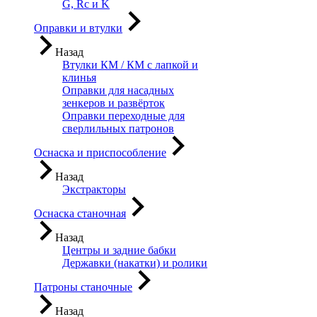
G, Rc и K
Оправки и втулки
Назад
Втулки КМ / КМ с лапкой и
клинья
Оправки для насадных
зенкеров и развёрток
Оправки переходные для
сверлильных патронов
Оснаска и приспособление
Назад
Экстракторы
Оснаска станочная
Назад
Центры и задние бабки
Державки (накатки) и ролики
Патроны станочные
Назад