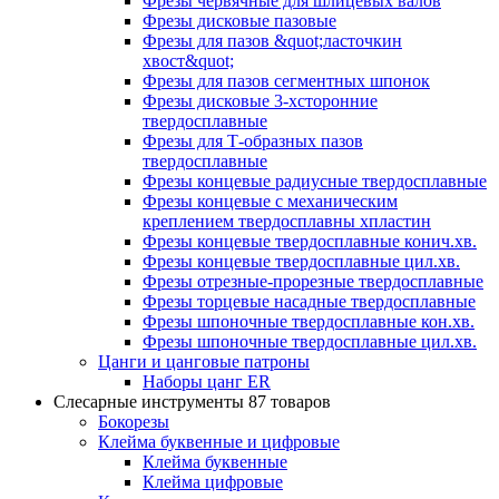
Фрезы червячные для шлицевых валов
Фрезы дисковые пазовые
Фрезы для пазов &quot;ласточкин
хвост&quot;
Фрезы для пазов сегментных шпонок
Фрезы дисковые 3-хсторонние
твердосплавные
Фрезы для Т-образных пазов
твердосплавные
Фрезы концевые радиусные твердосплавные
Фрезы концевые с механическим
креплением твердосплавны хпластин
Фрезы концевые твердосплавные конич.хв.
Фрезы концевые твердосплавные цил.хв.
Фрезы отрезные-прорезные твердосплавные
Фрезы торцевые насадные твердосплавные
Фрезы шпоночные твердосплавные кон.хв.
Фрезы шпоночные твердосплавные цил.хв.
Цанги и цанговые патроны
Наборы цанг ER
Слесарные инструменты
87 товаров
Бокорезы
Клейма буквенные и цифровые
Клейма буквенные
Клейма цифровые