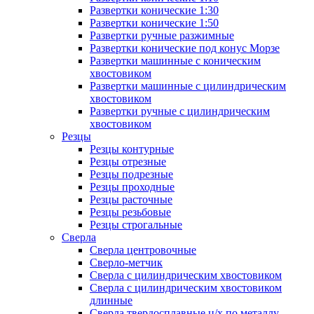
Развертки конические 1:30
Развертки конические 1:50
Развертки ручные разжимные
Развертки конические под конус Морзе
Развертки машинные с коническим
хвостовиком
Развертки машинные с цилиндрическим
хвостовиком
Развертки ручные с цилиндрическим
хвостовиком
Резцы
Резцы контурные
Резцы отрезные
Резцы подрезные
Резцы проходные
Резцы расточные
Резцы резьбовые
Резцы строгальные
Сверла
Сверла центровочные
Сверло-метчик
Сверла с цилиндрическим хвостовиком
Сверла с цилиндрическим хвостовиком
длинные
Сверла твердосплавные ц/х по металлу