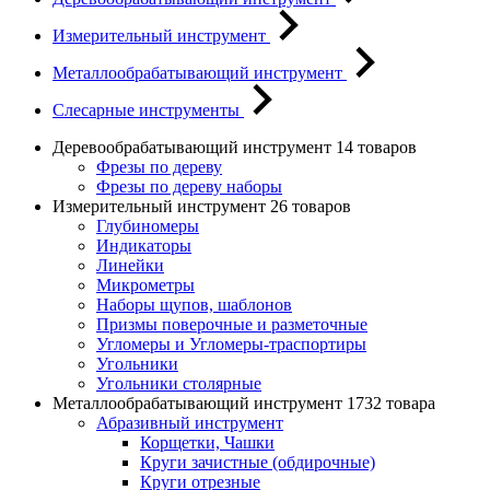
Измерительный инструмент
Металлообрабатывающий инструмент
Слесарные инструменты
Деревообрабатывающий инструмент
14 товаров
Фрезы по дереву
Фрезы по дереву наборы
Измерительный инструмент
26 товаров
Глубиномеры
Индикаторы
Линейки
Микрометры
Наборы щупов, шаблонов
Призмы поверочные и разметочные
Угломеры и Угломеры-траспортиры
Угольники
Угольники столярные
Металлообрабатывающий инструмент
1732 товара
Абразивный инструмент
Корщетки, Чашки
Круги зачистные (обдирочные)
Круги отрезные