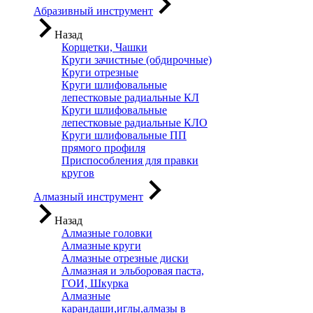
Абразивный инструмент
Назад
Корщетки, Чашки
Круги зачистные (обдирочные)
Круги отрезные
Круги шлифовальные
лепестковые радиальные КЛ
Круги шлифовальные
лепестковые радиальные КЛО
Круги шлифовальные ПП
прямого профиля
Приспособления для правки
кругов
Алмазный инструмент
Назад
Алмазные головки
Алмазные круги
Алмазные отрезные диски
Алмазная и эльборовая паста,
ГОИ, Шкурка
Алмазные
карандаши,иглы,алмазы в