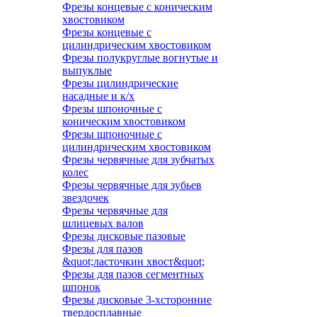
Фрезы концевые с коническим
хвостовиком
Фрезы концевые с
цилиндрическим хвостовиком
Фрезы полукруглые вогнутые и
выпуклые
Фрезы цилиндрические
насадные и к/х
Фрезы шпоночные с
коническим хвостовиком
Фрезы шпоночные с
цилиндрическим хвостовиком
Фрезы червячные для зубчатых
колес
Фрезы червячные для зубьев
звездочек
Фрезы червячные для
шлицевых валов
Фрезы дисковые пазовые
Фрезы для пазов
&quot;ласточкин хвост&quot;
Фрезы для пазов сегментных
шпонок
Фрезы дисковые 3-хсторонние
твердосплавные