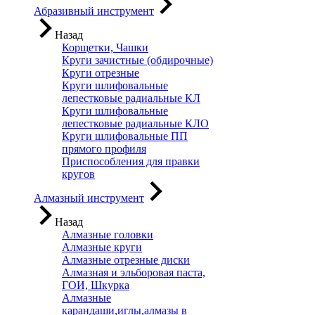
Абразивный инструмент
Назад
Корщетки, Чашки
Круги зачистные (обдирочные)
Круги отрезные
Круги шлифовальные
лепестковые радиальные КЛ
Круги шлифовальные
лепестковые радиальные КЛО
Круги шлифовальные ПП
прямого профиля
Приспособления для правки
кругов
Алмазный инструмент
Назад
Алмазные головки
Алмазные круги
Алмазные отрезные диски
Алмазная и эльборовая паста,
ГОИ, Шкурка
Алмазные
карандаши,иглы,алмазы в