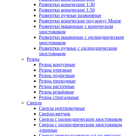
Развертки конические 1:30
Развертки конические 1:50
Развертки ручные разжимные
Развертки конические под конус Морзе
Развертки машинные с коническим
хвостовиком
Развертки машинные с цилиндрическим
хвостовиком
Развертки ручные с цилиндрическим
хвостовиком
Резцы
Резцы контурные
Резцы отрезные
Резцы подрезные
Резцы проходные
Резцы расточные
Резцы резьбовые
Резцы строгальные
Сверла
Сверла центровочные
Сверло-метчик
Сверла с цилиндрическим хвостовиком
Сверла с цилиндрическим хвостовиком
длинные
Сверла твердосплавные ц/х по металлу