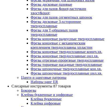
Фрезы червячные для шлицевых валов
Фрезы дисковые пазовые
Фрезы для пазов &quot;ласточкин
хвост&quot;
Фрезы для пазов сегментных шпонок
Фрезы дисковые 3-хсторонние
твердосплавные
Фрезы для Т-образных пазов
твердосплавные
Фрезы концевые радиусные твердосплавные
Фрезы концевые с механическим
креплением твердосплавны хпластин
Фрезы концевые твердосплавные конич.хв.
Фрезы концевые твердосплавные цил.хв.
Фрезы отрезные-прорезные твердосплавные
Фрезы торцевые насадные твердосплавные
Фрезы шпоночные твердосплавные кон.хв.
Фрезы шпоночные твердосплавные цил.хв.
Цанги и цанговые патроны
Наборы цанг ER
Слесарные инструменты
87 товаров
Бокорезы
Клейма буквенные и цифровые
Клейма буквенные
Клейма цифровые