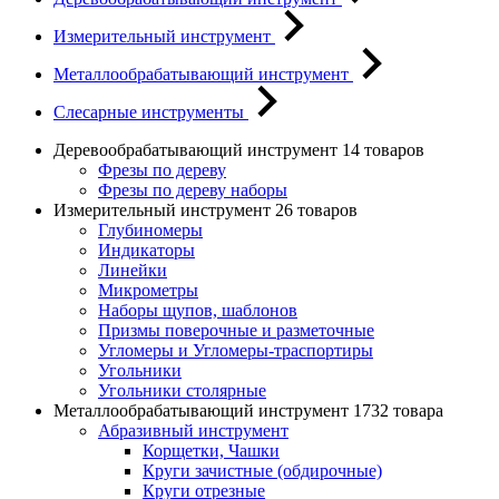
Измерительный инструмент
Металлообрабатывающий инструмент
Слесарные инструменты
Деревообрабатывающий инструмент
14 товаров
Фрезы по дереву
Фрезы по дереву наборы
Измерительный инструмент
26 товаров
Глубиномеры
Индикаторы
Линейки
Микрометры
Наборы щупов, шаблонов
Призмы поверочные и разметочные
Угломеры и Угломеры-траспортиры
Угольники
Угольники столярные
Металлообрабатывающий инструмент
1732 товара
Абразивный инструмент
Корщетки, Чашки
Круги зачистные (обдирочные)
Круги отрезные