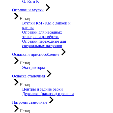
G, Rc и K
Оправки и втулки
Назад
Втулки КМ / КМ с лапкой и
клинья
Оправки для насадных
зенкеров и развёрток
Оправки переходные для
сверлильных патронов
Оснаска и приспособление
Назад
Экстракторы
Оснаска станочная
Назад
Центры и задние бабки
Державки (накатки) и ролики
Патроны станочные
Назад