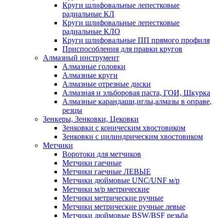
Круги шлифовальные лепестковые
радиальные КЛ
Круги шлифовальные лепестковые
радиальные КЛО
Круги шлифовальные ПП прямого профиля
Приспособления для правки кругов
Алмазный инструмент
Алмазные головки
Алмазные круги
Алмазные отрезные диски
Алмазная и эльборовая паста, ГОИ, Шкурка
Алмазные карандаши,иглы,алмазы в оправе,
резцы
Зенкеры, Зенковки, Цековки
Зенковки с коническим хвостовиком
Зенковки с цилиндрическим хвостовиком
Метчики
Воротоки для метчиков
Метчики гаечные
Метчики гаечные ЛЕВЫЕ
Метчики дюймовые UNC/UNF м/р
Метчики м/р метрические
Метчики метрические ручные
Метчики метрические ручные левые
Метчики дюймовые BSW/BSF резьба