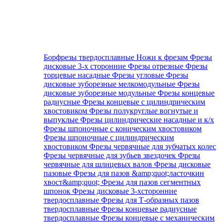
Борфрезы твердосплавные
Ножи к фрезам
Фрезы
дисковые 3-х сторонние
Фрезы отрезные
Фрезы
торцевые насадные
Фрезы угловые
Фрезы
дисковые зуборезные мелкомодульные
Фрезы
дисковые зуборезные модульные
Фрезы концевые
радиусные
Фрезы концевые с цилиндрическим
хвостовиком
Фрезы полукруглые вогнутые и
выпуклые
Фрезы цилиндрические насадные и к/х
Фрезы шпоночные с коническим хвостовиком
Фрезы шпоночные с цилиндрическим
хвостовиком
Фрезы червячные для зубчатых колес
Фрезы червячные для зубьев звездочек
Фрезы
червячные для шлицевых валов
Фрезы дисковые
пазовые
Фрезы для пазов &amp;quot;ласточкин
хвост&amp;quot;
Фрезы для пазов сегментных
шпонок
Фрезы дисковые 3-хсторонние
твердосплавные
Фрезы для Т-образных пазов
твердосплавные
Фрезы концевые радиусные
твердосплавные
Фрезы концевые с механическим