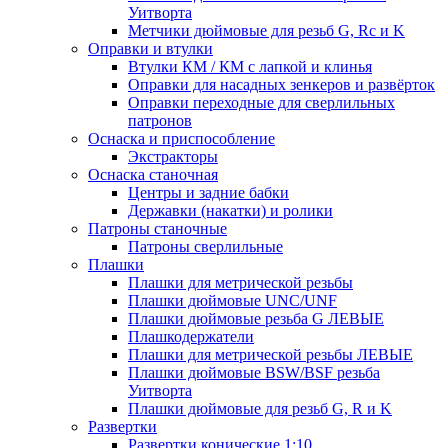
Уитворта
Метчики дюймовые для резьб G, Rc и K
Оправки и втулки
Втулки КМ / КМ с лапкой и клинья
Оправки для насадных зенкеров и развёрток
Оправки переходные для сверлильных
патронов
Оснаска и приспособление
Экстракторы
Оснаска станочная
Центры и задние бабки
Державки (накатки) и ролики
Патроны станочные
Патроны сверлильные
Плашки
Плашки для метрической резьбы
Плашки дюймовые UNC/UNF
Плашки дюймовые резьба G ЛЕВЫЕ
Плашкодержатели
Плашки для метрической резьбы ЛЕВЫЕ
Плашки дюймовые BSW/BSF резьба
Уитворта
Плашки дюймовые для резьб G, R и K
Развертки
Развертки конические 1:10