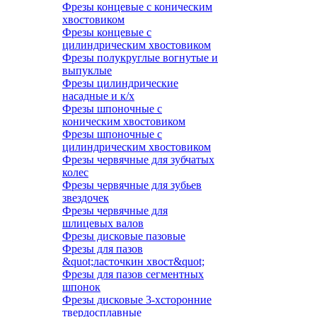
Фрезы концевые с коническим
хвостовиком
Фрезы концевые с
цилиндрическим хвостовиком
Фрезы полукруглые вогнутые и
выпуклые
Фрезы цилиндрические
насадные и к/х
Фрезы шпоночные с
коническим хвостовиком
Фрезы шпоночные с
цилиндрическим хвостовиком
Фрезы червячные для зубчатых
колес
Фрезы червячные для зубьев
звездочек
Фрезы червячные для
шлицевых валов
Фрезы дисковые пазовые
Фрезы для пазов
&quot;ласточкин хвост&quot;
Фрезы для пазов сегментных
шпонок
Фрезы дисковые 3-хсторонние
твердосплавные