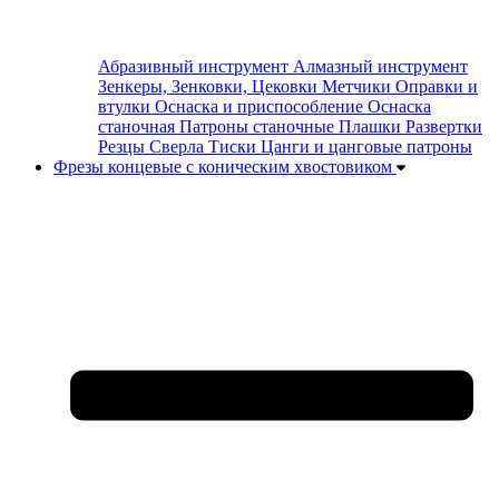
Абразивный инструмент
Алмазный инструмент
Зенкеры, Зенковки, Цековки
Метчики
Оправки и
втулки
Оснаска и приспособление
Оснаска
станочная
Патроны станочные
Плашки
Развертки
Резцы
Сверла
Тиски
Цанги и цанговые патроны
Фрезы концевые с коническим хвостовиком