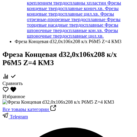
креплением твердосплавны хпластин
Фрезы
концевые твердосплавные конич.хв.
Фрезы
концевые твердосплавные цил.хв.
Фрезы
отрезные-прорезные твердосплавные
Фрезы
торцевые насадные твердосплавные
Фрезы
шпоночные твердосплавные кон.хв.
Фрезы
шпоночные твердосплавные цил.хв.
Фреза Концевая d32,0х106х208 к/х Р6М5 Z=4 КМ3
Фреза Концевая d32,0х106х208 к/х
Р6М5 Z=4 КМ3
Сравнить
Избранное
Все товары категории
Telegram