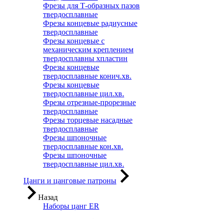
Фрезы для Т-образных пазов
твердосплавные
Фрезы концевые радиусные
твердосплавные
Фрезы концевые с
механическим креплением
твердосплавны хпластин
Фрезы концевые
твердосплавные конич.хв.
Фрезы концевые
твердосплавные цил.хв.
Фрезы отрезные-прорезные
твердосплавные
Фрезы торцевые насадные
твердосплавные
Фрезы шпоночные
твердосплавные кон.хв.
Фрезы шпоночные
твердосплавные цил.хв.
Цанги и цанговые патроны
Назад
Наборы цанг ER