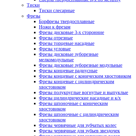
Тиски
Тиски слесарные
Фрезы
Борфрезы твердосплавные
Ножи к фрезам
Фрезы дисковые 3-х сторонние
Фрезы отрезные
Фрезы торцевые насадные
Фрезы угловые
Фрезы дисковые зуборезные
мелкомодульные
Фрезы дисковые зуборезные модульные
Фрезы концевые радиусные
Фрезы концевые с коническим хвостовиком
Фрезы концевые с цилиндрическим
хвостовиком
Фрезы полукруглые вогнутые и выпуклые
Фрезы цилиндрические насадные и к/х
Фрезы шпоночные с коническим
хвостовиком
Фрезы шпоночные с цилиндрическим
хвостовиком
Фрезы червячные для зубчатых колес
Фрезы червячные для зубьев звездочек