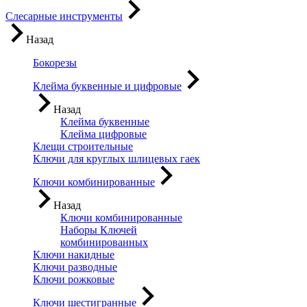
Слесарные инструменты
Назад
Бокорезы
Клейма буквенные и цифровые
Назад
Клейма буквенные
Клейма цифровые
Клещи строительные
Ключи для круглых шлицевых гаек
Ключи комбинированные
Назад
Ключи комбинированные
Наборы Ключей
комбинированных
Ключи накидные
Ключи разводные
Ключи рожковые
Ключи шестигранные