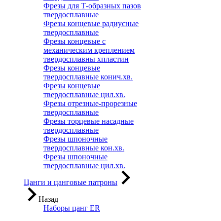
Фрезы для Т-образных пазов
твердосплавные
Фрезы концевые радиусные
твердосплавные
Фрезы концевые с
механическим креплением
твердосплавны хпластин
Фрезы концевые
твердосплавные конич.хв.
Фрезы концевые
твердосплавные цил.хв.
Фрезы отрезные-прорезные
твердосплавные
Фрезы торцевые насадные
твердосплавные
Фрезы шпоночные
твердосплавные кон.хв.
Фрезы шпоночные
твердосплавные цил.хв.
Цанги и цанговые патроны
Назад
Наборы цанг ER