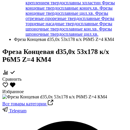
креплением твердосплавны хпластин
Фрезы
концевые твердосплавные конич.хв.
Фрезы
концевые твердосплавные цил.хв.
Фрезы
отрезные-прорезные твердосплавные
Фрезы
торцевые насадные твердосплавные
Фрезы
шпоночные твердосплавные кон.хв.
Фрезы
шпоночные твердосплавные цил.хв.
Фреза Концевая d35,0х 53х178 к/х Р6М5 Z=4 КМ4
Фреза Концевая d35,0х 53х178 к/х
Р6М5 Z=4 КМ4
Сравнить
Избранное
Все товары категории
Telegram