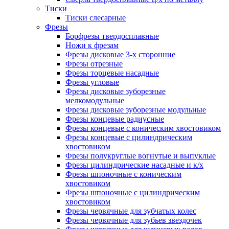
Тиски
Тиски слесарные
Фрезы
Борфрезы твердосплавные
Ножи к фрезам
Фрезы дисковые 3-х сторонние
Фрезы отрезные
Фрезы торцевые насадные
Фрезы угловые
Фрезы дисковые зуборезные
мелкомодульные
Фрезы дисковые зуборезные модульные
Фрезы концевые радиусные
Фрезы концевые с коническим хвостовиком
Фрезы концевые с цилиндрическим
хвостовиком
Фрезы полукруглые вогнутые и выпуклые
Фрезы цилиндрические насадные и к/х
Фрезы шпоночные с коническим
хвостовиком
Фрезы шпоночные с цилиндрическим
хвостовиком
Фрезы червячные для зубчатых колес
Фрезы червячные для зубьев звездочек