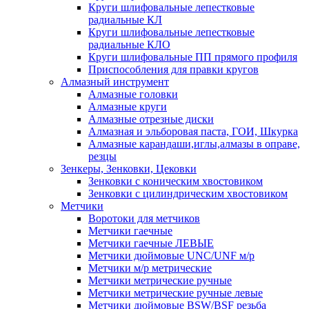
Круги шлифовальные лепестковые
радиальные КЛ
Круги шлифовальные лепестковые
радиальные КЛО
Круги шлифовальные ПП прямого профиля
Приспособления для правки кругов
Алмазный инструмент
Алмазные головки
Алмазные круги
Алмазные отрезные диски
Алмазная и эльборовая паста, ГОИ, Шкурка
Алмазные карандаши,иглы,алмазы в оправе,
резцы
Зенкеры, Зенковки, Цековки
Зенковки с коническим хвостовиком
Зенковки с цилиндрическим хвостовиком
Метчики
Воротоки для метчиков
Метчики гаечные
Метчики гаечные ЛЕВЫЕ
Метчики дюймовые UNC/UNF м/р
Метчики м/р метрические
Метчики метрические ручные
Метчики метрические ручные левые
Метчики дюймовые BSW/BSF резьба