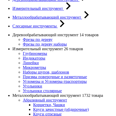
Измерительный инструмент
Металлообрабатывающий инструмент
Слесарные инструменты
Деревообрабатывающий инструмент
14 товаров
Фрезы по дереву
Фрезы по дереву наборы
Измерительный инструмент
26 товаров
Глубиномеры
Индикаторы
Линейки
Микрометры
Наборы щупов, шаблонов
Призмы поверочные и разметочные
Угломеры и Угломеры-траспортиры
Угольники
Угольники столярные
Металлообрабатывающий инструмент
1732 товара
Абразивный инструмент
Корщетки, Чашки
Круги зачистные (обдирочные)
Круги отрезные