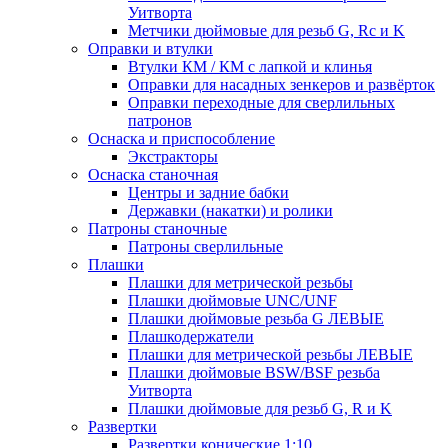
Уитворта
Метчики дюймовые для резьб G, Rc и K
Оправки и втулки
Втулки КМ / КМ с лапкой и клинья
Оправки для насадных зенкеров и развёрток
Оправки переходные для сверлильных
патронов
Оснаска и приспособление
Экстракторы
Оснаска станочная
Центры и задние бабки
Державки (накатки) и ролики
Патроны станочные
Патроны сверлильные
Плашки
Плашки для метрической резьбы
Плашки дюймовые UNC/UNF
Плашки дюймовые резьба G ЛЕВЫЕ
Плашкодержатели
Плашки для метрической резьбы ЛЕВЫЕ
Плашки дюймовые BSW/BSF резьба
Уитворта
Плашки дюймовые для резьб G, R и K
Развертки
Развертки конические 1:10