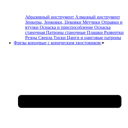
Абразивный инструмент
Алмазный инструмент
Зенкеры, Зенковки, Цековки
Метчики
Оправки и
втулки
Оснаска и приспособление
Оснаска
станочная
Патроны станочные
Плашки
Развертки
Резцы
Сверла
Тиски
Цанги и цанговые патроны
Фрезы концевые с коническим хвостовиком