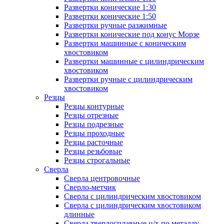
Развертки конические 1:30
Развертки конические 1:50
Развертки ручные разжимные
Развертки конические под конус Морзе
Развертки машинные с коническим
хвостовиком
Развертки машинные с цилиндрическим
хвостовиком
Развертки ручные с цилиндрическим
хвостовиком
Резцы
Резцы контурные
Резцы отрезные
Резцы подрезные
Резцы проходные
Резцы расточные
Резцы резьбовые
Резцы строгальные
Сверла
Сверла центровочные
Сверло-метчик
Сверла с цилиндрическим хвостовиком
Сверла с цилиндрическим хвостовиком
длинные
Сверла твердосплавные ц/х по металлу