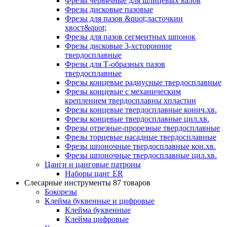
Фрезы червячные для шлицевых валов
Фрезы дисковые пазовые
Фрезы для пазов &quot;ласточкин
хвост&quot;
Фрезы для пазов сегментных шпонок
Фрезы дисковые 3-хсторонние
твердосплавные
Фрезы для Т-образных пазов
твердосплавные
Фрезы концевые радиусные твердосплавные
Фрезы концевые с механическим
креплением твердосплавны хпластин
Фрезы концевые твердосплавные конич.хв.
Фрезы концевые твердосплавные цил.хв.
Фрезы отрезные-прорезные твердосплавные
Фрезы торцевые насадные твердосплавные
Фрезы шпоночные твердосплавные кон.хв.
Фрезы шпоночные твердосплавные цил.хв.
Цанги и цанговые патроны
Наборы цанг ER
Слесарные инструменты
87 товаров
Бокорезы
Клейма буквенные и цифровые
Клейма буквенные
Клейма цифровые