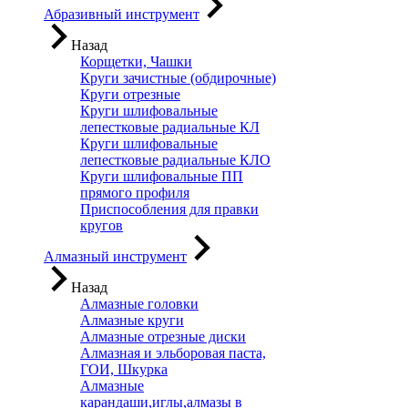
Абразивный инструмент
Назад
Корщетки, Чашки
Круги зачистные (обдирочные)
Круги отрезные
Круги шлифовальные
лепестковые радиальные КЛ
Круги шлифовальные
лепестковые радиальные КЛО
Круги шлифовальные ПП
прямого профиля
Приспособления для правки
кругов
Алмазный инструмент
Назад
Алмазные головки
Алмазные круги
Алмазные отрезные диски
Алмазная и эльборовая паста,
ГОИ, Шкурка
Алмазные
карандаши,иглы,алмазы в