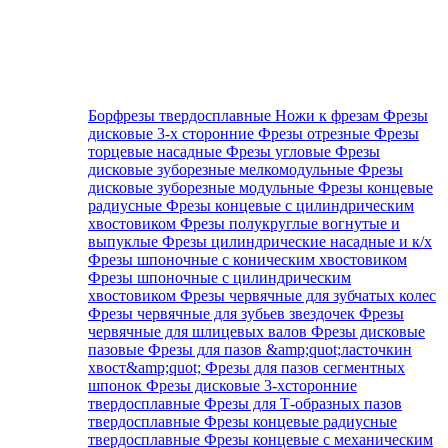
Борфрезы твердосплавные
Ножи к фрезам
Фрезы
дисковые 3-х сторонние
Фрезы отрезные
Фрезы
торцевые насадные
Фрезы угловые
Фрезы
дисковые зуборезные мелкомодульные
Фрезы
дисковые зуборезные модульные
Фрезы концевые
радиусные
Фрезы концевые с цилиндрическим
хвостовиком
Фрезы полукруглые вогнутые и
выпуклые
Фрезы цилиндрические насадные и к/х
Фрезы шпоночные с коническим хвостовиком
Фрезы шпоночные с цилиндрическим
хвостовиком
Фрезы червячные для зубчатых колес
Фрезы червячные для зубьев звездочек
Фрезы
червячные для шлицевых валов
Фрезы дисковые
пазовые
Фрезы для пазов &amp;quot;ласточкин
хвост&amp;quot;
Фрезы для пазов сегментных
шпонок
Фрезы дисковые 3-хсторонние
твердосплавные
Фрезы для Т-образных пазов
твердосплавные
Фрезы концевые радиусные
твердосплавные
Фрезы концевые с механическим