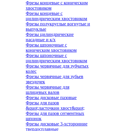
Фрезы концевые с коническим
хвостовиком
Фрезы концевые с
цилиндрическим хвостовиком
Фрезы полукруглые вогнутые и
выпуклые
Фрезы цилиндрические
насадные и к/х
Фрезы шпоночные с
коническим хвостовиком
Фрезы шпоночные с
цилиндрическим хвостовиком
Фрезы червячные для зубчатых
колес
Фрезы червячные для зубьев
звездочек
Фрезы червячные для
шлицевых валов
Фрезы дисковые пазовые
Фрезы для пазов
&quot;ласточкин хвост&quot;
Фрезы для пазов сегментных
шпонок
Фрезы дисковые 3-хсторонние
твердосплавные