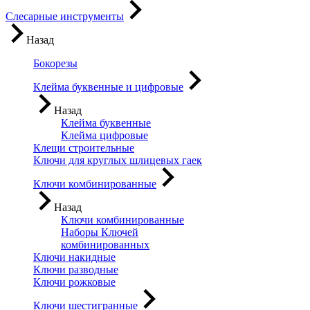
Слесарные инструменты
Назад
Бокорезы
Клейма буквенные и цифровые
Назад
Клейма буквенные
Клейма цифровые
Клещи строительные
Ключи для круглых шлицевых гаек
Ключи комбинированные
Назад
Ключи комбинированные
Наборы Ключей
комбинированных
Ключи накидные
Ключи разводные
Ключи рожковые
Ключи шестигранные