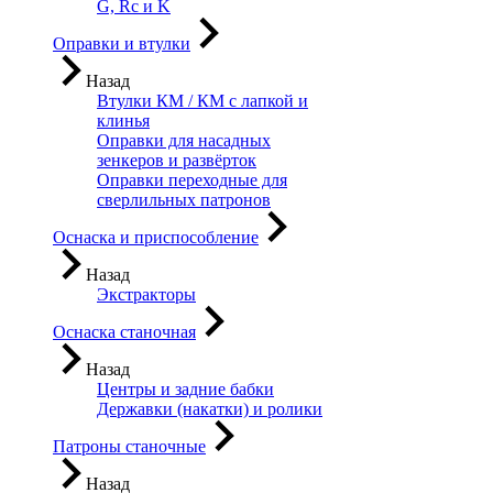
G, Rc и K
Оправки и втулки
Назад
Втулки КМ / КМ с лапкой и
клинья
Оправки для насадных
зенкеров и развёрток
Оправки переходные для
сверлильных патронов
Оснаска и приспособление
Назад
Экстракторы
Оснаска станочная
Назад
Центры и задние бабки
Державки (накатки) и ролики
Патроны станочные
Назад