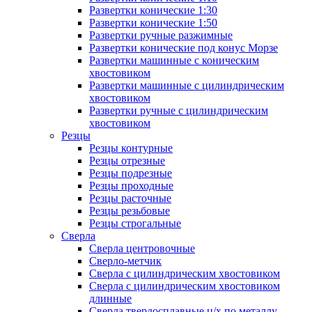
Развертки конические 1:30
Развертки конические 1:50
Развертки ручные разжимные
Развертки конические под конус Морзе
Развертки машинные с коническим
хвостовиком
Развертки машинные с цилиндрическим
хвостовиком
Развертки ручные с цилиндрическим
хвостовиком
Резцы
Резцы контурные
Резцы отрезные
Резцы подрезные
Резцы проходные
Резцы расточные
Резцы резьбовые
Резцы строгальные
Сверла
Сверла центровочные
Сверло-метчик
Сверла с цилиндрическим хвостовиком
Сверла с цилиндрическим хвостовиком
длинные
Сверла твердосплавные ц/х по металлу