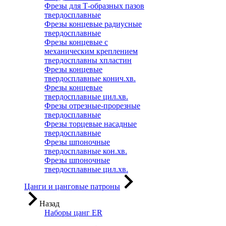
Фрезы для Т-образных пазов
твердосплавные
Фрезы концевые радиусные
твердосплавные
Фрезы концевые с
механическим креплением
твердосплавны хпластин
Фрезы концевые
твердосплавные конич.хв.
Фрезы концевые
твердосплавные цил.хв.
Фрезы отрезные-прорезные
твердосплавные
Фрезы торцевые насадные
твердосплавные
Фрезы шпоночные
твердосплавные кон.хв.
Фрезы шпоночные
твердосплавные цил.хв.
Цанги и цанговые патроны
Назад
Наборы цанг ER