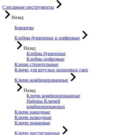
Слесарные инструменты
Назад
Бокорезы
Клейма буквенные и цифровые
Назад
Клейма буквенные
Клейма цифровые
Клещи строительные
Ключи для круглых шлицевых гаек
Ключи комбинированные
Назад
Ключи комбинированные
Наборы Ключей
комбинированных
Ключи накидные
Ключи разводные
Ключи рожковые
Ключи шестигранные