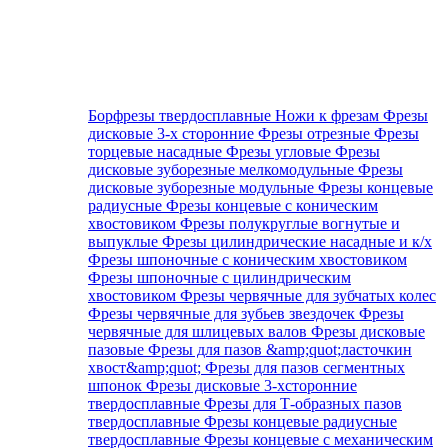
Борфрезы твердосплавные
Ножи к фрезам
Фрезы
дисковые 3-х сторонние
Фрезы отрезные
Фрезы
торцевые насадные
Фрезы угловые
Фрезы
дисковые зуборезные мелкомодульные
Фрезы
дисковые зуборезные модульные
Фрезы концевые
радиусные
Фрезы концевые с коническим
хвостовиком
Фрезы полукруглые вогнутые и
выпуклые
Фрезы цилиндрические насадные и к/х
Фрезы шпоночные с коническим хвостовиком
Фрезы шпоночные с цилиндрическим
хвостовиком
Фрезы червячные для зубчатых колес
Фрезы червячные для зубьев звездочек
Фрезы
червячные для шлицевых валов
Фрезы дисковые
пазовые
Фрезы для пазов &amp;quot;ласточкин
хвост&amp;quot;
Фрезы для пазов сегментных
шпонок
Фрезы дисковые 3-хсторонние
твердосплавные
Фрезы для Т-образных пазов
твердосплавные
Фрезы концевые радиусные
твердосплавные
Фрезы концевые с механическим