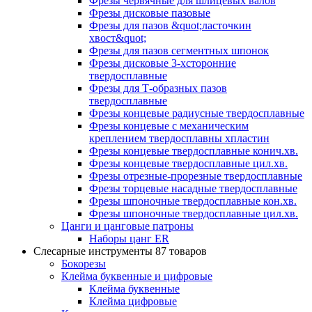
Фрезы червячные для шлицевых валов
Фрезы дисковые пазовые
Фрезы для пазов &quot;ласточкин
хвост&quot;
Фрезы для пазов сегментных шпонок
Фрезы дисковые 3-хсторонние
твердосплавные
Фрезы для Т-образных пазов
твердосплавные
Фрезы концевые радиусные твердосплавные
Фрезы концевые с механическим
креплением твердосплавны хпластин
Фрезы концевые твердосплавные конич.хв.
Фрезы концевые твердосплавные цил.хв.
Фрезы отрезные-прорезные твердосплавные
Фрезы торцевые насадные твердосплавные
Фрезы шпоночные твердосплавные кон.хв.
Фрезы шпоночные твердосплавные цил.хв.
Цанги и цанговые патроны
Наборы цанг ER
Слесарные инструменты
87 товаров
Бокорезы
Клейма буквенные и цифровые
Клейма буквенные
Клейма цифровые