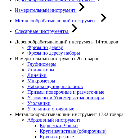
Измерительный инструмент
Металлообрабатывающий инструмент
Слесарные инструменты
Деревообрабатывающий инструмент
14 товаров
Фрезы по дереву
Фрезы по дереву наборы
Измерительный инструмент
26 товаров
Глубиномеры
Индикаторы
Линейки
Микрометры
Наборы щупов, шаблонов
Призмы поверочные и разметочные
Угломеры и Угломеры-траспортиры
Угольники
Угольники столярные
Металлообрабатывающий инструмент
1732 товара
Абразивный инструмент
Корщетки, Чашки
Круги зачистные (обдирочные)
Круги отрезные