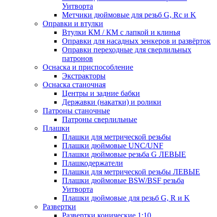
Уитворта
Метчики дюймовые для резьб G, Rc и K
Оправки и втулки
Втулки КМ / КМ с лапкой и клинья
Оправки для насадных зенкеров и развёрток
Оправки переходные для сверлильных
патронов
Оснаска и приспособление
Экстракторы
Оснаска станочная
Центры и задние бабки
Державки (накатки) и ролики
Патроны станочные
Патроны сверлильные
Плашки
Плашки для метрической резьбы
Плашки дюймовые UNC/UNF
Плашки дюймовые резьба G ЛЕВЫЕ
Плашкодержатели
Плашки для метрической резьбы ЛЕВЫЕ
Плашки дюймовые BSW/BSF резьба
Уитворта
Плашки дюймовые для резьб G, R и K
Развертки
Развертки конические 1:10