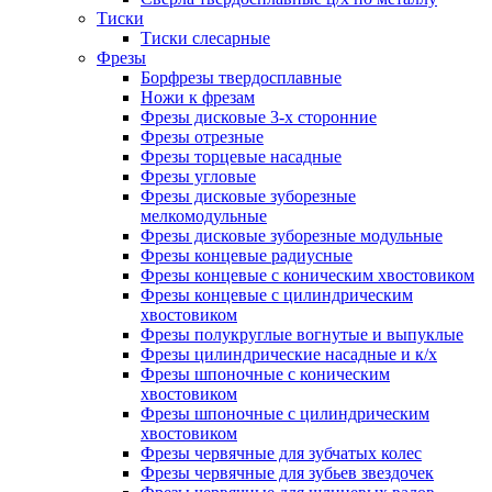
Тиски
Тиски слесарные
Фрезы
Борфрезы твердосплавные
Ножи к фрезам
Фрезы дисковые 3-х сторонние
Фрезы отрезные
Фрезы торцевые насадные
Фрезы угловые
Фрезы дисковые зуборезные
мелкомодульные
Фрезы дисковые зуборезные модульные
Фрезы концевые радиусные
Фрезы концевые с коническим хвостовиком
Фрезы концевые с цилиндрическим
хвостовиком
Фрезы полукруглые вогнутые и выпуклые
Фрезы цилиндрические насадные и к/х
Фрезы шпоночные с коническим
хвостовиком
Фрезы шпоночные с цилиндрическим
хвостовиком
Фрезы червячные для зубчатых колес
Фрезы червячные для зубьев звездочек