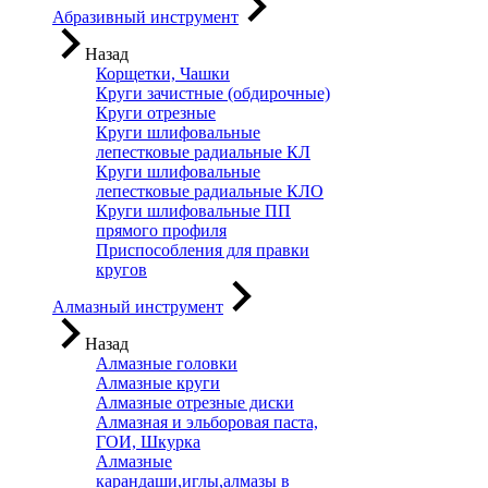
Абразивный инструмент
Назад
Корщетки, Чашки
Круги зачистные (обдирочные)
Круги отрезные
Круги шлифовальные
лепестковые радиальные КЛ
Круги шлифовальные
лепестковые радиальные КЛО
Круги шлифовальные ПП
прямого профиля
Приспособления для правки
кругов
Алмазный инструмент
Назад
Алмазные головки
Алмазные круги
Алмазные отрезные диски
Алмазная и эльборовая паста,
ГОИ, Шкурка
Алмазные
карандаши,иглы,алмазы в