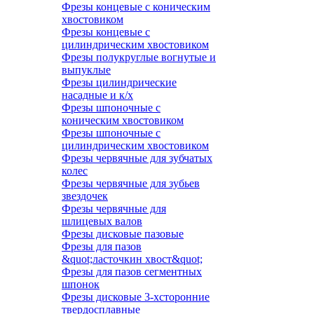
Фрезы концевые с коническим
хвостовиком
Фрезы концевые с
цилиндрическим хвостовиком
Фрезы полукруглые вогнутые и
выпуклые
Фрезы цилиндрические
насадные и к/х
Фрезы шпоночные с
коническим хвостовиком
Фрезы шпоночные с
цилиндрическим хвостовиком
Фрезы червячные для зубчатых
колес
Фрезы червячные для зубьев
звездочек
Фрезы червячные для
шлицевых валов
Фрезы дисковые пазовые
Фрезы для пазов
&quot;ласточкин хвост&quot;
Фрезы для пазов сегментных
шпонок
Фрезы дисковые 3-хсторонние
твердосплавные