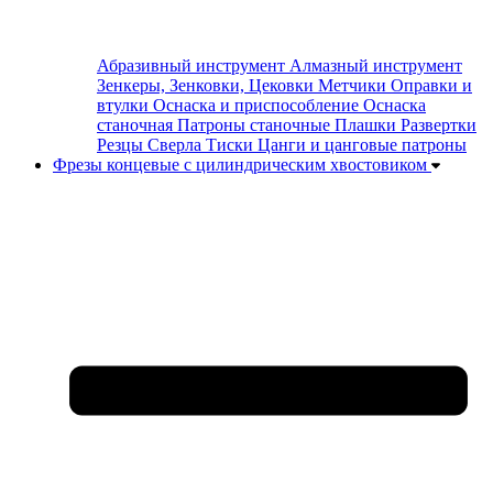
Абразивный инструмент
Алмазный инструмент
Зенкеры, Зенковки, Цековки
Метчики
Оправки и
втулки
Оснаска и приспособление
Оснаска
станочная
Патроны станочные
Плашки
Развертки
Резцы
Сверла
Тиски
Цанги и цанговые патроны
Фрезы концевые с цилиндрическим хвостовиком