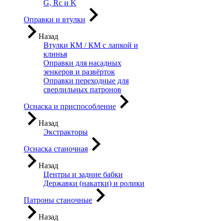
G, Rc и K
Оправки и втулки
Назад
Втулки КМ / КМ с лапкой и
клинья
Оправки для насадных
зенкеров и развёрток
Оправки переходные для
сверлильных патронов
Оснаска и приспособление
Назад
Экстракторы
Оснаска станочная
Назад
Центры и задние бабки
Державки (накатки) и ролики
Патроны станочные
Назад