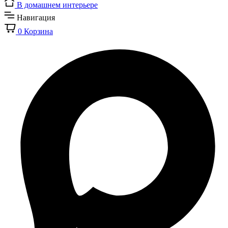
В домашнем интерьере
Навигация
0
Корзина