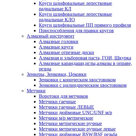
Круги шлифовальные лепестковые
радиальные КЛ
Круги шлифовальные лепестковые
радиальные КЛО
Круги шлифовальные ПП прямого профиля
Приспособления для правки кругов
Алмазный инструмент
Алмазные головки
Алмазные круги
Алмазные отрезные диски
Алмазная и эльборовая паста, ГОИ, Шкурка
Алмазные карандаши,иглы,алмазы в оправе,
резцы
Зенкеры, Зенковки, Цековки
Зенковки с коническим хвостовиком
Зенковки с цилиндрическим хвостовиком
Метчики
Воротоки для метчиков
Метчики гаечные
Метчики гаечные ЛЕВЫЕ
Метчики дюймовые UNC/UNF м/р
Метчики м/р метрические
Метчики метрические ручные
Метчики метрические ручные левые
Метчики дюймовые BSW/BSF резьба