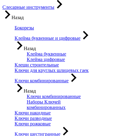
Слесарные инструменты
Назад
Бокорезы
Клейма буквенные и цифровые
Назад
Клейма буквенные
Клейма цифровые
Клещи строительные
Ключи для круглых шлицевых гаек
Ключи комбинированные
Назад
Ключи комбинированные
Наборы Ключей
комбинированных
Ключи накидные
Ключи разводные
Ключи рожковые
Ключи шестигранные