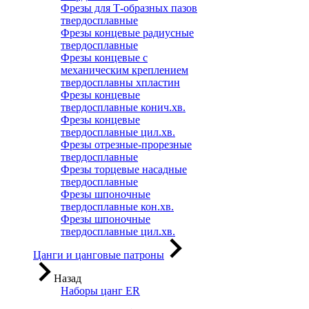
Фрезы для Т-образных пазов
твердосплавные
Фрезы концевые радиусные
твердосплавные
Фрезы концевые с
механическим креплением
твердосплавны хпластин
Фрезы концевые
твердосплавные конич.хв.
Фрезы концевые
твердосплавные цил.хв.
Фрезы отрезные-прорезные
твердосплавные
Фрезы торцевые насадные
твердосплавные
Фрезы шпоночные
твердосплавные кон.хв.
Фрезы шпоночные
твердосплавные цил.хв.
Цанги и цанговые патроны
Назад
Наборы цанг ER