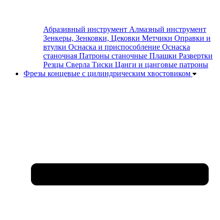
Абразивный инструмент
Алмазный инструмент
Зенкеры, Зенковки, Цековки
Метчики
Оправки и
втулки
Оснаска и приспособление
Оснаска
станочная
Патроны станочные
Плашки
Развертки
Резцы
Сверла
Тиски
Цанги и цанговые патроны
Фрезы концевые с цилиндрическим хвостовиком