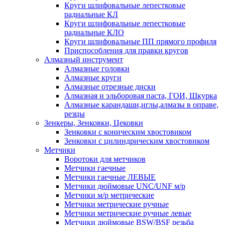
Круги шлифовальные лепестковые
радиальные КЛ
Круги шлифовальные лепестковые
радиальные КЛО
Круги шлифовальные ПП прямого профиля
Приспособления для правки кругов
Алмазный инструмент
Алмазные головки
Алмазные круги
Алмазные отрезные диски
Алмазная и эльборовая паста, ГОИ, Шкурка
Алмазные карандаши,иглы,алмазы в оправе,
резцы
Зенкеры, Зенковки, Цековки
Зенковки с коническим хвостовиком
Зенковки с цилиндрическим хвостовиком
Метчики
Воротоки для метчиков
Метчики гаечные
Метчики гаечные ЛЕВЫЕ
Метчики дюймовые UNC/UNF м/р
Метчики м/р метрические
Метчики метрические ручные
Метчики метрические ручные левые
Метчики дюймовые BSW/BSF резьба