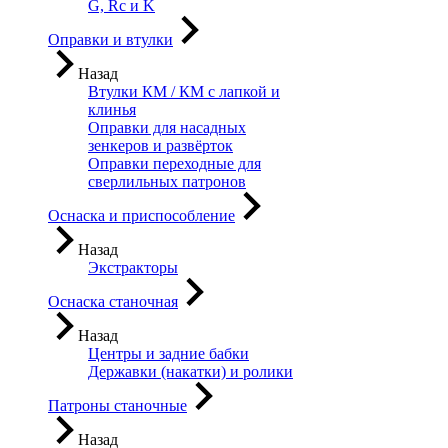
G, Rc и K
Оправки и втулки
Назад
Втулки КМ / КМ с лапкой и
клинья
Оправки для насадных
зенкеров и развёрток
Оправки переходные для
сверлильных патронов
Оснаска и приспособление
Назад
Экстракторы
Оснаска станочная
Назад
Центры и задние бабки
Державки (накатки) и ролики
Патроны станочные
Назад