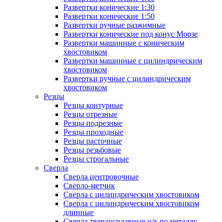
Развертки конические 1:30
Развертки конические 1:50
Развертки ручные разжимные
Развертки конические под конус Морзе
Развертки машинные с коническим
хвостовиком
Развертки машинные с цилиндрическим
хвостовиком
Развертки ручные с цилиндрическим
хвостовиком
Резцы
Резцы контурные
Резцы отрезные
Резцы подрезные
Резцы проходные
Резцы расточные
Резцы резьбовые
Резцы строгальные
Сверла
Сверла центровочные
Сверло-метчик
Сверла с цилиндрическим хвостовиком
Сверла с цилиндрическим хвостовиком
длинные
Сверла твердосплавные ц/х по металлу