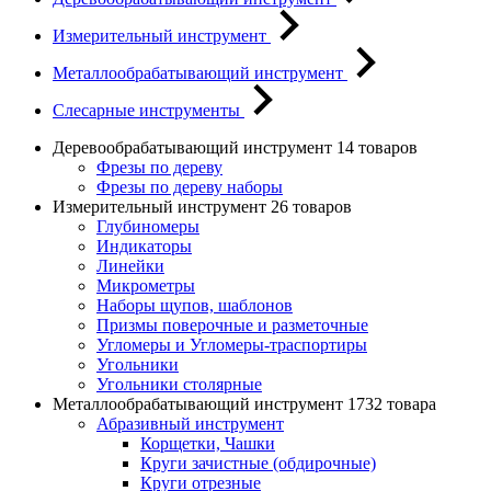
Измерительный инструмент
Металлообрабатывающий инструмент
Слесарные инструменты
Деревообрабатывающий инструмент
14 товаров
Фрезы по дереву
Фрезы по дереву наборы
Измерительный инструмент
26 товаров
Глубиномеры
Индикаторы
Линейки
Микрометры
Наборы щупов, шаблонов
Призмы поверочные и разметочные
Угломеры и Угломеры-траспортиры
Угольники
Угольники столярные
Металлообрабатывающий инструмент
1732 товара
Абразивный инструмент
Корщетки, Чашки
Круги зачистные (обдирочные)
Круги отрезные