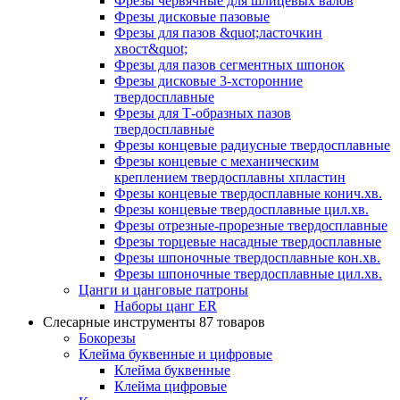
Фрезы червячные для шлицевых валов
Фрезы дисковые пазовые
Фрезы для пазов &quot;ласточкин
хвост&quot;
Фрезы для пазов сегментных шпонок
Фрезы дисковые 3-хсторонние
твердосплавные
Фрезы для Т-образных пазов
твердосплавные
Фрезы концевые радиусные твердосплавные
Фрезы концевые с механическим
креплением твердосплавны хпластин
Фрезы концевые твердосплавные конич.хв.
Фрезы концевые твердосплавные цил.хв.
Фрезы отрезные-прорезные твердосплавные
Фрезы торцевые насадные твердосплавные
Фрезы шпоночные твердосплавные кон.хв.
Фрезы шпоночные твердосплавные цил.хв.
Цанги и цанговые патроны
Наборы цанг ER
Слесарные инструменты
87 товаров
Бокорезы
Клейма буквенные и цифровые
Клейма буквенные
Клейма цифровые