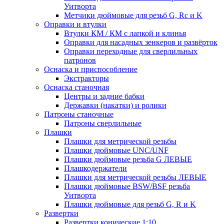
Уитворта
Метчики дюймовые для резьб G, Rc и K
Оправки и втулки
Втулки КМ / КМ с лапкой и клинья
Оправки для насадных зенкеров и развёрток
Оправки переходные для сверлильных
патронов
Оснаска и приспособление
Экстракторы
Оснаска станочная
Центры и задние бабки
Державки (накатки) и ролики
Патроны станочные
Патроны сверлильные
Плашки
Плашки для метрической резьбы
Плашки дюймовые UNC/UNF
Плашки дюймовые резьба G ЛЕВЫЕ
Плашкодержатели
Плашки для метрической резьбы ЛЕВЫЕ
Плашки дюймовые BSW/BSF резьба
Уитворта
Плашки дюймовые для резьб G, R и K
Развертки
Развертки конические 1:10