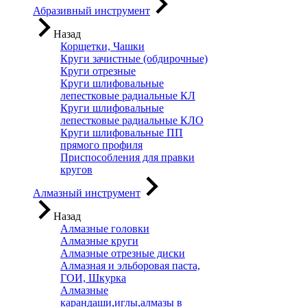
Абразивный инструмент
Назад
Корщетки, Чашки
Круги зачистные (обдирочные)
Круги отрезные
Круги шлифовальные
лепестковые радиальные КЛ
Круги шлифовальные
лепестковые радиальные КЛО
Круги шлифовальные ПП
прямого профиля
Приспособления для правки
кругов
Алмазный инструмент
Назад
Алмазные головки
Алмазные круги
Алмазные отрезные диски
Алмазная и эльборовая паста,
ГОИ, Шкурка
Алмазные
карандаши,иглы,алмазы в