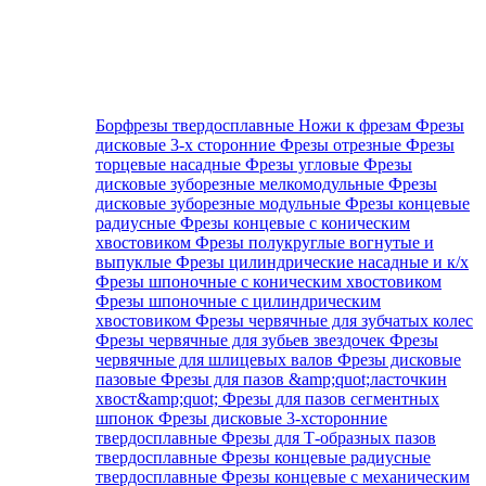
Борфрезы твердосплавные
Ножи к фрезам
Фрезы
дисковые 3-х сторонние
Фрезы отрезные
Фрезы
торцевые насадные
Фрезы угловые
Фрезы
дисковые зуборезные мелкомодульные
Фрезы
дисковые зуборезные модульные
Фрезы концевые
радиусные
Фрезы концевые с коническим
хвостовиком
Фрезы полукруглые вогнутые и
выпуклые
Фрезы цилиндрические насадные и к/х
Фрезы шпоночные с коническим хвостовиком
Фрезы шпоночные с цилиндрическим
хвостовиком
Фрезы червячные для зубчатых колес
Фрезы червячные для зубьев звездочек
Фрезы
червячные для шлицевых валов
Фрезы дисковые
пазовые
Фрезы для пазов &amp;quot;ласточкин
хвост&amp;quot;
Фрезы для пазов сегментных
шпонок
Фрезы дисковые 3-хсторонние
твердосплавные
Фрезы для Т-образных пазов
твердосплавные
Фрезы концевые радиусные
твердосплавные
Фрезы концевые с механическим