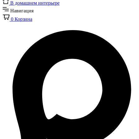
В домашнем интерьере
Навигация
0
Корзина