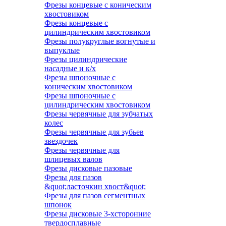
Фрезы концевые с коническим
хвостовиком
Фрезы концевые с
цилиндрическим хвостовиком
Фрезы полукруглые вогнутые и
выпуклые
Фрезы цилиндрические
насадные и к/х
Фрезы шпоночные с
коническим хвостовиком
Фрезы шпоночные с
цилиндрическим хвостовиком
Фрезы червячные для зубчатых
колес
Фрезы червячные для зубьев
звездочек
Фрезы червячные для
шлицевых валов
Фрезы дисковые пазовые
Фрезы для пазов
&quot;ласточкин хвост&quot;
Фрезы для пазов сегментных
шпонок
Фрезы дисковые 3-хсторонние
твердосплавные