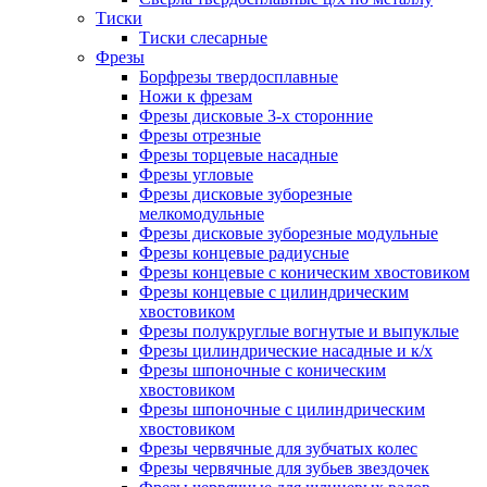
Тиски
Тиски слесарные
Фрезы
Борфрезы твердосплавные
Ножи к фрезам
Фрезы дисковые 3-х сторонние
Фрезы отрезные
Фрезы торцевые насадные
Фрезы угловые
Фрезы дисковые зуборезные
мелкомодульные
Фрезы дисковые зуборезные модульные
Фрезы концевые радиусные
Фрезы концевые с коническим хвостовиком
Фрезы концевые с цилиндрическим
хвостовиком
Фрезы полукруглые вогнутые и выпуклые
Фрезы цилиндрические насадные и к/х
Фрезы шпоночные с коническим
хвостовиком
Фрезы шпоночные с цилиндрическим
хвостовиком
Фрезы червячные для зубчатых колес
Фрезы червячные для зубьев звездочек