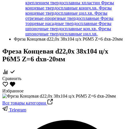
креплением твердосплавны хпластин
Фрезы
концевые твердосплавные конич.хв.
Фрезы
концевые твердосплавные цил.хв.
Фрезы
отрезные-прорезные твердосплавные
Фрезы
торцевые насадные твердосплавные
Фрезы
шпоночные твердосплавные кон.хв.
Фрезы
шпоночные твердосплавные цил.хв.
Фреза Концевая d22,0х 38х104 ц/х Р6М5 Z=6 dхв-20мм
Фреза Концевая d22,0х 38х104 ц/х
Р6М5 Z=6 dхв-20мм
Сравнить
Избранное
Все товары категории
Telegram