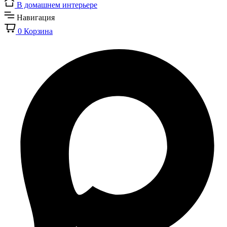
В домашнем интерьере
Навигация
0
Корзина