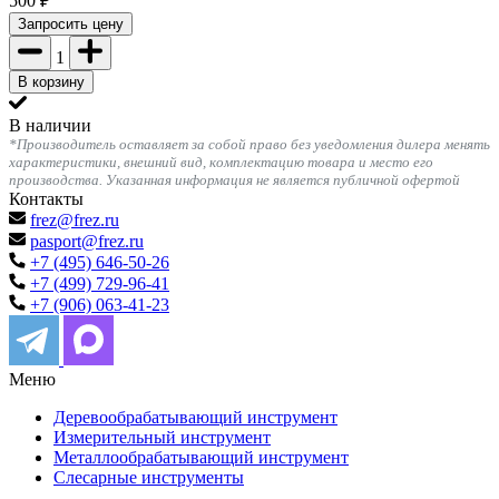
500
₽
Запросить цену
1
В корзину
В наличии
*Производитель оставляет за собой право без уведомления дилера менять
характеристики, внешний вид, комплектацию товара и место его
производства. Указанная информация не является публичной офертой
Контакты
frez@frez.ru
pasport@frez.ru
+7 (495) 646-50-26
+7 (499) 729-96-41
+7 (906) 063-41-23
Меню
Деревообрабатывающий инструмент
Измерительный инструмент
Металлообрабатывающий инструмент
Слесарные инструменты