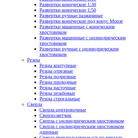
Развертки конические 1:30
Развертки конические 1:50
Развертки ручные разжимные
Развертки конические под конус Морзе
Развертки машинные с коническим
хвостовиком
Развертки машинные с цилиндрическим
хвостовиком
Развертки ручные с цилиндрическим
хвостовиком
Резцы
Резцы контурные
Резцы отрезные
Резцы подрезные
Резцы проходные
Резцы расточные
Резцы резьбовые
Резцы строгальные
Сверла
Сверла центровочные
Сверло-метчик
Сверла с цилиндрическим хвостовиком
Сверла с цилиндрическим хвостовиком
длинные
Сверла твердосплавные ц/х по металлу