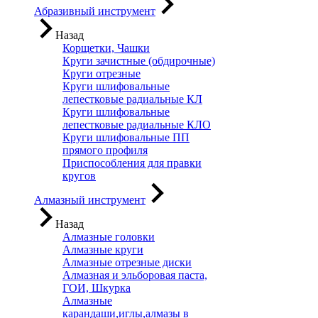
Абразивный инструмент
Назад
Корщетки, Чашки
Круги зачистные (обдирочные)
Круги отрезные
Круги шлифовальные
лепестковые радиальные КЛ
Круги шлифовальные
лепестковые радиальные КЛО
Круги шлифовальные ПП
прямого профиля
Приспособления для правки
кругов
Алмазный инструмент
Назад
Алмазные головки
Алмазные круги
Алмазные отрезные диски
Алмазная и эльборовая паста,
ГОИ, Шкурка
Алмазные
карандаши,иглы,алмазы в