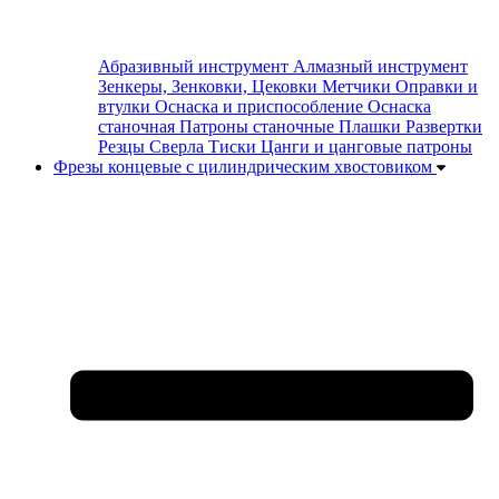
Абразивный инструмент
Алмазный инструмент
Зенкеры, Зенковки, Цековки
Метчики
Оправки и
втулки
Оснаска и приспособление
Оснаска
станочная
Патроны станочные
Плашки
Развертки
Резцы
Сверла
Тиски
Цанги и цанговые патроны
Фрезы концевые с цилиндрическим хвостовиком