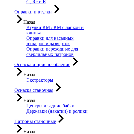
G, Rc и K
Оправки и втулки
Назад
Втулки КМ / КМ с лапкой и
клинья
Оправки для насадных
зенкеров и развёрток
Оправки переходные для
сверлильных патронов
Оснаска и приспособление
Назад
Экстракторы
Оснаска станочная
Назад
Центры и задние бабки
Державки (накатки) и ролики
Патроны станочные
Назад