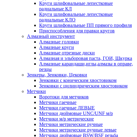
Круги шлифовальные лепестковые
радиальные КЛ
Круги шлифовальные лепестковые
радиальные КЛО
Круги шлифовальные ПП прямого профиля
Приспособления для правки кругов
Алмазный инструмент
Алмазные головки
Алмазные круги
Алмазные отрезные диски
Алмазная и эльборовая паста, ГОИ, Шкурка
Алмазные карандаши,иглы,алмазы в оправе,
резцы
Зенкеры, Зенковки, Цековки
Зенковки с коническим хвостовиком
Зенковки с цилиндрическим хвостовиком
Метчики
Воротоки для метчиков
Метчики гаечные
Метчики гаечные ЛЕВЫЕ
Метчики дюймовые UNC/UNF м/р
Метчики м/р метрические
Метчики метрические ручные
Метчики метрические ручные левые
Метчики дюймовые BSW/BSF резьба