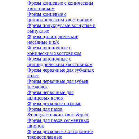
Фрезы концевые с коническим
хвостовиком
Фрезы концевые с
цилиндрическим хвостовиком
Фрезы полукруглые вогнутые и
выпуклые
Фрезы цилиндрические
насадные и к/х
Фрезы шпоночные с
коническим хвостовиком
Фрезы шпоночные с
цилиндрическим хвостовиком
Фрезы червячные для зубчатых
колес
Фрезы червячные для зубьев
звездочек
Фрезы червячные для
шлицевых валов
Фрезы дисковые пазовые
Фрезы для пазов
&quot;ласточкин хвост&quot;
Фрезы для пазов сегментных
шпонок
Фрезы дисковые 3-хсторонние
твердосплавные