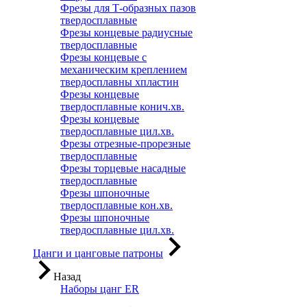
Фрезы для Т-образных пазов
твердосплавные
Фрезы концевые радиусные
твердосплавные
Фрезы концевые с
механическим креплением
твердосплавны хпластин
Фрезы концевые
твердосплавные конич.хв.
Фрезы концевые
твердосплавные цил.хв.
Фрезы отрезные-прорезные
твердосплавные
Фрезы торцевые насадные
твердосплавные
Фрезы шпоночные
твердосплавные кон.хв.
Фрезы шпоночные
твердосплавные цил.хв.
Цанги и цанговые патроны
Назад
Наборы цанг ER