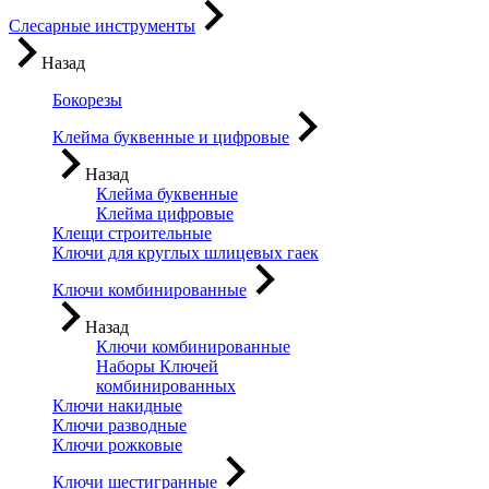
Слесарные инструменты
Назад
Бокорезы
Клейма буквенные и цифровые
Назад
Клейма буквенные
Клейма цифровые
Клещи строительные
Ключи для круглых шлицевых гаек
Ключи комбинированные
Назад
Ключи комбинированные
Наборы Ключей
комбинированных
Ключи накидные
Ключи разводные
Ключи рожковые
Ключи шестигранные