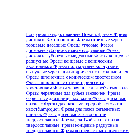
Борфрезы твердосплавные
Ножи к фрезам
Фрезы
дисковые 3-х сторонние
Фрезы отрезные
Фрезы
торцевые насадные
Фрезы угловые
Фрезы
дисковые зуборезные мелкомодульные
Фрезы
дисковые зуборезные модульные
Фрезы концевые
радиусные
Фрезы концевые с коническим
хвостовиком
Фрезы полукруглые вогнутые и
выпуклые
Фрезы цилиндрические насадные и к/х
Фрезы шпоночные с коническим хвостовиком
Фрезы шпоночные с цилиндрическим
хвостовиком
Фрезы червячные для зубчатых колес
Фрезы червячные для зубьев звездочек
Фрезы
червячные для шлицевых валов
Фрезы дисковые
пазовые
Фрезы для пазов &amp;quot;ласточкин
хвост&amp;quot;
Фрезы для пазов сегментных
шпонок
Фрезы дисковые 3-хсторонние
твердосплавные
Фрезы для Т-образных пазов
твердосплавные
Фрезы концевые радиусные
твердосплавные
Фрезы концевые с механическим