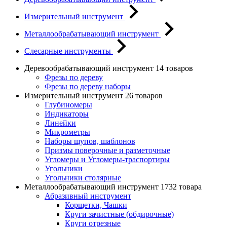
Измерительный инструмент
Металлообрабатывающий инструмент
Слесарные инструменты
Деревообрабатывающий инструмент
14 товаров
Фрезы по дереву
Фрезы по дереву наборы
Измерительный инструмент
26 товаров
Глубиномеры
Индикаторы
Линейки
Микрометры
Наборы щупов, шаблонов
Призмы поверочные и разметочные
Угломеры и Угломеры-траспортиры
Угольники
Угольники столярные
Металлообрабатывающий инструмент
1732 товара
Абразивный инструмент
Корщетки, Чашки
Круги зачистные (обдирочные)
Круги отрезные