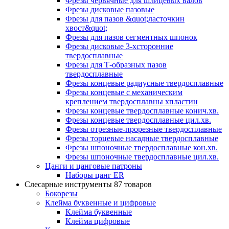
Фрезы червячные для шлицевых валов
Фрезы дисковые пазовые
Фрезы для пазов &quot;ласточкин
хвост&quot;
Фрезы для пазов сегментных шпонок
Фрезы дисковые 3-хсторонние
твердосплавные
Фрезы для Т-образных пазов
твердосплавные
Фрезы концевые радиусные твердосплавные
Фрезы концевые с механическим
креплением твердосплавны хпластин
Фрезы концевые твердосплавные конич.хв.
Фрезы концевые твердосплавные цил.хв.
Фрезы отрезные-прорезные твердосплавные
Фрезы торцевые насадные твердосплавные
Фрезы шпоночные твердосплавные кон.хв.
Фрезы шпоночные твердосплавные цил.хв.
Цанги и цанговые патроны
Наборы цанг ER
Слесарные инструменты
87 товаров
Бокорезы
Клейма буквенные и цифровые
Клейма буквенные
Клейма цифровые