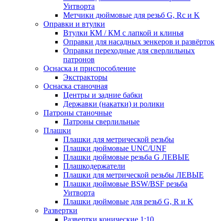
Уитворта
Метчики дюймовые для резьб G, Rc и K
Оправки и втулки
Втулки КМ / КМ с лапкой и клинья
Оправки для насадных зенкеров и развёрток
Оправки переходные для сверлильных
патронов
Оснаска и приспособление
Экстракторы
Оснаска станочная
Центры и задние бабки
Державки (накатки) и ролики
Патроны станочные
Патроны сверлильные
Плашки
Плашки для метрической резьбы
Плашки дюймовые UNC/UNF
Плашки дюймовые резьба G ЛЕВЫЕ
Плашкодержатели
Плашки для метрической резьбы ЛЕВЫЕ
Плашки дюймовые BSW/BSF резьба
Уитворта
Плашки дюймовые для резьб G, R и K
Развертки
Развертки конические 1:10