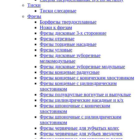
Тиски
Тиски слесарные
Фрезы
Борфрезы твердосплавные
Ножи к фрезам
Фрезы дисковые 3-х сторонние
Фрезы отрезные
Фрезы торцевые насадные
Фрезы угловые
Фрезы дисковые зуборезные
мелкомодульные
Фрезы дисковые зуборезные модульные
Фрезы концевые радиусные
Фрезы концевые с коническим хвостовиком
Фрезы концевые с цилиндрическим
хвостовиком
Фрезы полукруглые вогнутые и выпуклые
Фрезы цилиндрические насадные и к/х
Фрезы шпоночные с коническим
хвостовиком
Фрезы шпоночные с цилиндрическим
хвостовиком
Фрезы червячные для зубчатых колес
Фрезы червячные для зубьев звездочек