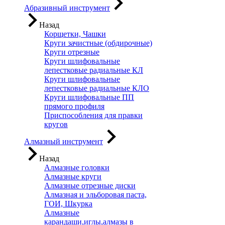
Абразивный инструмент
Назад
Корщетки, Чашки
Круги зачистные (обдирочные)
Круги отрезные
Круги шлифовальные
лепестковые радиальные КЛ
Круги шлифовальные
лепестковые радиальные КЛО
Круги шлифовальные ПП
прямого профиля
Приспособления для правки
кругов
Алмазный инструмент
Назад
Алмазные головки
Алмазные круги
Алмазные отрезные диски
Алмазная и эльборовая паста,
ГОИ, Шкурка
Алмазные
карандаши,иглы,алмазы в