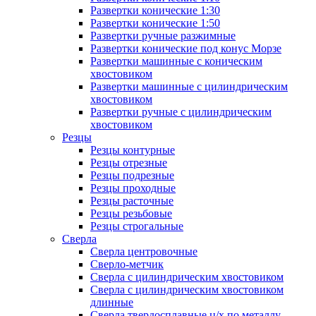
Развертки конические 1:30
Развертки конические 1:50
Развертки ручные разжимные
Развертки конические под конус Морзе
Развертки машинные с коническим
хвостовиком
Развертки машинные с цилиндрическим
хвостовиком
Развертки ручные с цилиндрическим
хвостовиком
Резцы
Резцы контурные
Резцы отрезные
Резцы подрезные
Резцы проходные
Резцы расточные
Резцы резьбовые
Резцы строгальные
Сверла
Сверла центровочные
Сверло-метчик
Сверла с цилиндрическим хвостовиком
Сверла с цилиндрическим хвостовиком
длинные
Сверла твердосплавные ц/х по металлу