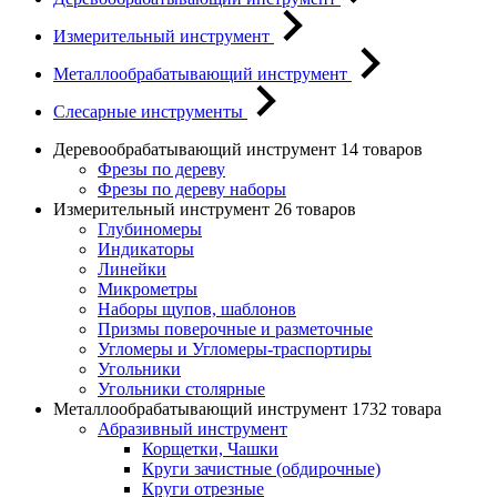
Измерительный инструмент
Металлообрабатывающий инструмент
Слесарные инструменты
Деревообрабатывающий инструмент
14 товаров
Фрезы по дереву
Фрезы по дереву наборы
Измерительный инструмент
26 товаров
Глубиномеры
Индикаторы
Линейки
Микрометры
Наборы щупов, шаблонов
Призмы поверочные и разметочные
Угломеры и Угломеры-траспортиры
Угольники
Угольники столярные
Металлообрабатывающий инструмент
1732 товара
Абразивный инструмент
Корщетки, Чашки
Круги зачистные (обдирочные)
Круги отрезные