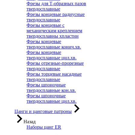
Фрезы для Т-образных пазов
твердосплавные
Фрезы концевые радиусные
твердосплавные
Фрезы концевые с
механическим креплением
твердосплавны хпластин
Фрезы концевые
твердосплавные конич.хв.
Фрезы концевые
твердосплавные цил.хв.
Фрезы отрезные-прорезные
твердосплавные
Фрезы торцевые насадные
твердосплавные
Фрезы шпоночные
твердосплавные кон.хв.
Фрезы шпоночные
твердосплавные цил.хв.
Цанги и цанговые патроны
Назад
Наборы цанг ER