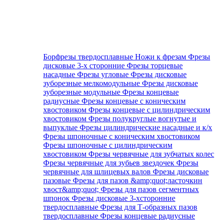
Борфрезы твердосплавные
Ножи к фрезам
Фрезы
дисковые 3-х сторонние
Фрезы торцевые
насадные
Фрезы угловые
Фрезы дисковые
зуборезные мелкомодульные
Фрезы дисковые
зуборезные модульные
Фрезы концевые
радиусные
Фрезы концевые с коническим
хвостовиком
Фрезы концевые с цилиндрическим
хвостовиком
Фрезы полукруглые вогнутые и
выпуклые
Фрезы цилиндрические насадные и к/х
Фрезы шпоночные с коническим хвостовиком
Фрезы шпоночные с цилиндрическим
хвостовиком
Фрезы червячные для зубчатых колес
Фрезы червячные для зубьев звездочек
Фрезы
червячные для шлицевых валов
Фрезы дисковые
пазовые
Фрезы для пазов &amp;quot;ласточкин
хвост&amp;quot;
Фрезы для пазов сегментных
шпонок
Фрезы дисковые 3-хсторонние
твердосплавные
Фрезы для Т-образных пазов
твердосплавные
Фрезы концевые радиусные