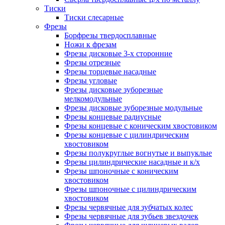
Тиски
Тиски слесарные
Фрезы
Борфрезы твердосплавные
Ножи к фрезам
Фрезы дисковые 3-х сторонние
Фрезы отрезные
Фрезы торцевые насадные
Фрезы угловые
Фрезы дисковые зуборезные
мелкомодульные
Фрезы дисковые зуборезные модульные
Фрезы концевые радиусные
Фрезы концевые с коническим хвостовиком
Фрезы концевые с цилиндрическим
хвостовиком
Фрезы полукруглые вогнутые и выпуклые
Фрезы цилиндрические насадные и к/х
Фрезы шпоночные с коническим
хвостовиком
Фрезы шпоночные с цилиндрическим
хвостовиком
Фрезы червячные для зубчатых колес
Фрезы червячные для зубьев звездочек