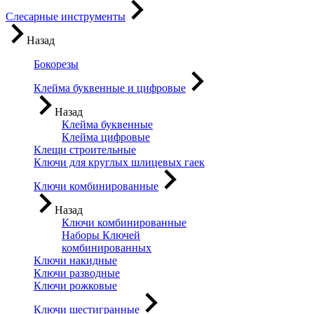
Слесарные инструменты
Назад
Бокорезы
Клейма буквенные и цифровые
Назад
Клейма буквенные
Клейма цифровые
Клещи строительные
Ключи для круглых шлицевых гаек
Ключи комбинированные
Назад
Ключи комбинированные
Наборы Ключей
комбинированных
Ключи накидные
Ключи разводные
Ключи рожковые
Ключи шестигранные