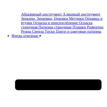
Абразивный инструмент
Алмазный инструмент
Зенкеры, Зенковки, Цековки
Метчики
Оправки и
втулки
Оснаска и приспособление
Оснаска
станочная
Патроны станочные
Плашки
Развертки
Резцы
Сверла
Тиски
Цанги и цанговые патроны
Фрезы отрезные