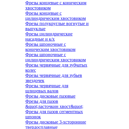
Фрезы концевые с коническим
хвостовиком
Фрезы концевые с
цилиндрическим хвостовиком
Фрезы полукруглые вогнутые и
выпуклые
Фрезы цилиндрические
насадные и к/х
Фрезы шпоночные с
коническим хвостовиком
Фрезы шпоночные с
цилиндрическим хвостовиком
Фрезы червячные для зубчатых
колес
Фрезы червячные для зубьев
звездочек
Фрезы червячные для
шлицевых валов
Фрезы дисковые пазовые
Фрезы для пазов
&quot;ласточкин хвост&quot;
Фрезы для пазов сегментных
шпонок
Фрезы дисковые 3-хсторонние
твердосплавные