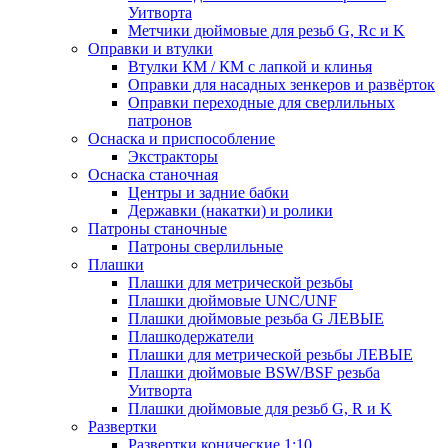
Уитворта
Метчики дюймовые для резьб G, Rc и K
Оправки и втулки
Втулки КМ / КМ с лапкой и клинья
Оправки для насадных зенкеров и развёрток
Оправки переходные для сверлильных
патронов
Оснаска и приспособление
Экстракторы
Оснаска станочная
Центры и задние бабки
Державки (накатки) и ролики
Патроны станочные
Патроны сверлильные
Плашки
Плашки для метрической резьбы
Плашки дюймовые UNC/UNF
Плашки дюймовые резьба G ЛЕВЫЕ
Плашкодержатели
Плашки для метрической резьбы ЛЕВЫЕ
Плашки дюймовые BSW/BSF резьба
Уитворта
Плашки дюймовые для резьб G, R и K
Развертки
Развертки конические 1:10