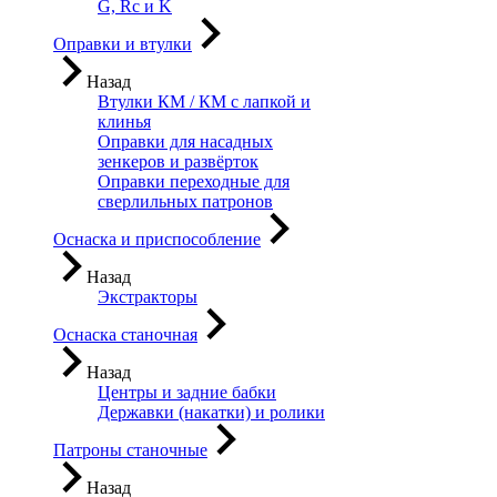
G, Rc и K
Оправки и втулки
Назад
Втулки КМ / КМ с лапкой и
клинья
Оправки для насадных
зенкеров и развёрток
Оправки переходные для
сверлильных патронов
Оснаска и приспособление
Назад
Экстракторы
Оснаска станочная
Назад
Центры и задние бабки
Державки (накатки) и ролики
Патроны станочные
Назад