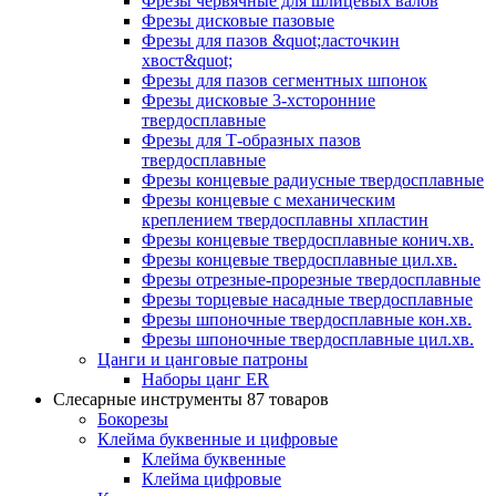
Фрезы червячные для шлицевых валов
Фрезы дисковые пазовые
Фрезы для пазов &quot;ласточкин
хвост&quot;
Фрезы для пазов сегментных шпонок
Фрезы дисковые 3-хсторонние
твердосплавные
Фрезы для Т-образных пазов
твердосплавные
Фрезы концевые радиусные твердосплавные
Фрезы концевые с механическим
креплением твердосплавны хпластин
Фрезы концевые твердосплавные конич.хв.
Фрезы концевые твердосплавные цил.хв.
Фрезы отрезные-прорезные твердосплавные
Фрезы торцевые насадные твердосплавные
Фрезы шпоночные твердосплавные кон.хв.
Фрезы шпоночные твердосплавные цил.хв.
Цанги и цанговые патроны
Наборы цанг ER
Слесарные инструменты
87 товаров
Бокорезы
Клейма буквенные и цифровые
Клейма буквенные
Клейма цифровые