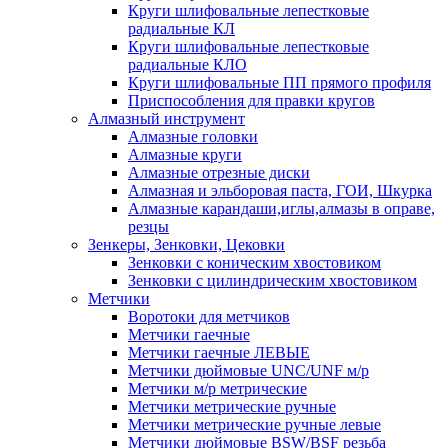
Круги шлифовальные лепестковые
радиальные КЛ
Круги шлифовальные лепестковые
радиальные КЛО
Круги шлифовальные ПП прямого профиля
Приспособления для правки кругов
Алмазный инструмент
Алмазные головки
Алмазные круги
Алмазные отрезные диски
Алмазная и эльборовая паста, ГОИ, Шкурка
Алмазные карандаши,иглы,алмазы в оправе,
резцы
Зенкеры, Зенковки, Цековки
Зенковки с коническим хвостовиком
Зенковки с цилиндрическим хвостовиком
Метчики
Воротоки для метчиков
Метчики гаечные
Метчики гаечные ЛЕВЫЕ
Метчики дюймовые UNC/UNF м/р
Метчики м/р метрические
Метчики метрические ручные
Метчики метрические ручные левые
Метчики дюймовые BSW/BSF резьба